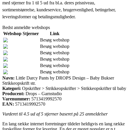
med stjerner fra 1 til 5 ud fra bl.a. deres prisniveau,
sortimentstørrelse, kundeservice, brugervenlighed, betingelser,
leveringsformer og betalingsmuligheder.
Bedst anmeldte webshops
Webshop
Stjerner
Link
Besøg webshop
Besøg webshop
Besøg webshop
Besøg webshop
Besøg webshop
Besøg webshop
Navn:
Little Darcy Pants by DROPS Design – Baby Bukser
Strikkeopskrift str.
Kategori:
Opskrifter > Strikkeopskrifter > Strikkeopskrifter til baby
Producent:
Drops – Garnstudio
Varenummer:
5713419992570
EAN:
5713419992570
Vurderet til
4.5
ud af 5 stjerner baseret på
25
anmeldelser
En lang række internet forretninger tildeler heldigvis en lang række
forskellige former for levering. En der er meget populær er p.t.