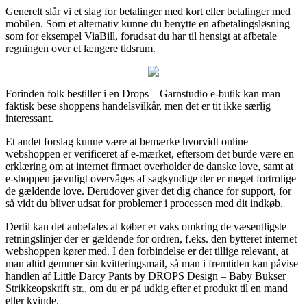
Generelt slår vi et slag for betalinger med kort eller betalinger med
mobilen. Som et alternativ kunne du benytte en afbetalingsløsning
som for eksempel ViaBill, forudsat du har til hensigt at afbetale
regningen over et længere tidsrum.
Forinden folk bestiller i en Drops – Garnstudio e-butik kan man
faktisk bese shoppens handelsvilkår, men det er tit ikke særlig
interessant.
Et andet forslag kunne være at bemærke hvorvidt online
webshoppen er verificeret af e-mærket, eftersom det burde være en
erklæring om at internet firmaet overholder de danske love, samt at
e-shoppen jævnligt overvåges af sagkyndige der er meget fortrolige
de gældende love. Derudover giver det dig chance for support, for
så vidt du bliver udsat for problemer i processen med dit indkøb.
Dertil kan det anbefales at køber er vaks omkring de væsentligste
retningslinjer der er gældende for ordren, f.eks. den bytteret internet
webshoppen kører med. I den forbindelse er det tillige relevant, at
man altid gemmer sin kvitteringsmail, så man i fremtiden kan påvise
handlen af Little Darcy Pants by DROPS Design – Baby Bukser
Strikkeopskrift str., om du er på udkig efter et produkt til en mand
eller kvinde.