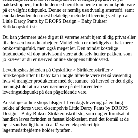
pakkeshoppen, fordi du dermed nemt kan hente din nyindkøbte vare
på et valgfrit tidspunkt. Denne er nemlig usædvanlig smertefri, samt
endda desuden den mest betalelige metode til levering ved køb af
Little Darcy Pants by DROPS Design – Baby Bukser
Strikkeopskrift str..
Du kan ydermere udse dig at få varerne sendt hjem til dig privat eller
til adressen hvor du arbejder. Muligheden er uheldigvis et hak mere
omkostningsfuld, men også meget let. Den mindst kostelige
fragtmetode vil dog utvivlsomt være at du selv henter pakken, som
jo kræver at du er nærved online shoppens tilholdssted.
Leveringshastigheden på Opskrifter > Strikkeopskrifter >
Strikkeopskrifter til baby kan i nogle tilfælde være ret så væsentlig
hvis vi mangler produkterne med det samme, så herved er det rigtig
meningsfuldt at man ser nærmere på det forventede
leveringstidspunkt på den pågældende vare.
Adskillige online shops tilsiger 1 hverdags levering på en lang
række af deres varer, eksempelvis Little Darcy Pants by DROPS
Design – Baby Bukser Strikkeopskrift str., som dog er forudsat at
handlen laves forinden et fastsat klokkeslæt, med det formål at de
højst sandsynligt kan nå at få varen ekspederet før
lagermedarbejderne holder fyraften.