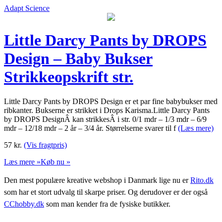
Adapt Science
Little Darcy Pants by DROPS
Design – Baby Bukser
Strikkeopskrift str.
Little Darcy Pants by DROPS Design er et par fine babybukser med
ribkanter. Bukserne er strikket i Drops Karisma.Little Darcy Pants
by DROPS DesignÂ kan strikkesÂ i str. 0/1 mdr – 1/3 mdr – 6/9
mdr – 12/18 mdr – 2 år – 3/4 år. Størrelserne svarer til f
(Læs mere)
57
kr.
(Vis fragtpris)
Læs mere »
Køb nu »
Den mest populære kreative webshop i Danmark lige nu er
Rito.dk
som har et stort udvalg til skarpe priser. Og derudover er der også
CChobby.dk
som man kender fra de fysiske butikker.