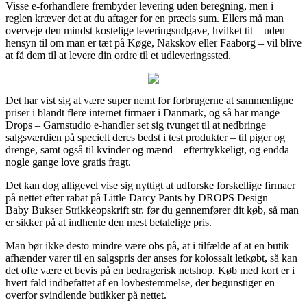
Visse e-forhandlere frembyder levering uden beregning, men i
reglen kræver det at du aftager for en præcis sum. Ellers må man
overveje den mindst kostelige leveringsudgave, hvilket tit – uden
hensyn til om man er tæt på Køge, Nakskov eller Faaborg – vil blive
at få dem til at levere din ordre til et udleveringssted.
Det har vist sig at være super nemt for forbrugerne at sammenligne
priser i blandt flere internet firmaer i Danmark, og så har mange
Drops – Garnstudio e-handler set sig tvunget til at nedbringe
salgsværdien på specielt deres bedst i test produkter – til piger og
drenge, samt også til kvinder og mænd – eftertrykkeligt, og endda
nogle gange love gratis fragt.
Det kan dog alligevel vise sig nyttigt at udforske forskellige firmaer
på nettet efter rabat på Little Darcy Pants by DROPS Design –
Baby Bukser Strikkeopskrift str. før du gennemfører dit køb, så man
er sikker på at indhente den mest betalelige pris.
Man bør ikke desto mindre være obs på, at i tilfælde af at en butik
afhænder varer til en salgspris der anses for kolossalt letkøbt, så kan
det ofte være et bevis på en bedragerisk netshop. Køb med kort er i
hvert fald indbefattet af en lovbestemmelse, der begunstiger en
overfor svindlende butikker på nettet.