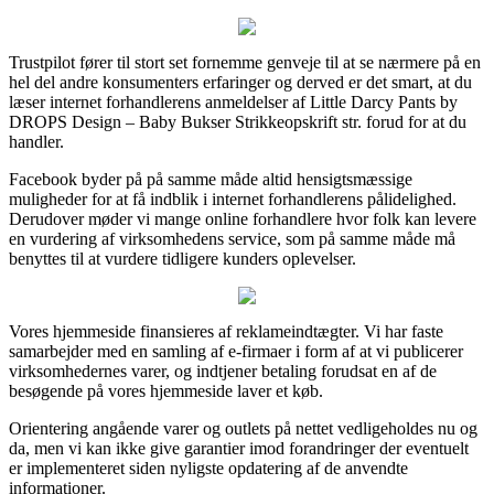
Trustpilot fører til stort set fornemme genveje til at se nærmere på en
hel del andre konsumenters erfaringer og derved er det smart, at du
læser internet forhandlerens anmeldelser af Little Darcy Pants by
DROPS Design – Baby Bukser Strikkeopskrift str. forud for at du
handler.
Facebook byder på på samme måde altid hensigtsmæssige
muligheder for at få indblik i internet forhandlerens pålidelighed.
Derudover møder vi mange online forhandlere hvor folk kan levere
en vurdering af virksomhedens service, som på samme måde må
benyttes til at vurdere tidligere kunders oplevelser.
Vores hjemmeside finansieres af reklameindtægter. Vi har faste
samarbejder med en samling af e-firmaer i form af at vi publicerer
virksomhedernes varer, og indtjener betaling forudsat en af de
besøgende på vores hjemmeside laver et køb.
Orientering angående varer og outlets på nettet vedligeholdes nu og
da, men vi kan ikke give garantier imod forandringer der eventuelt
er implementeret siden nyligste opdatering af de anvendte
informationer.