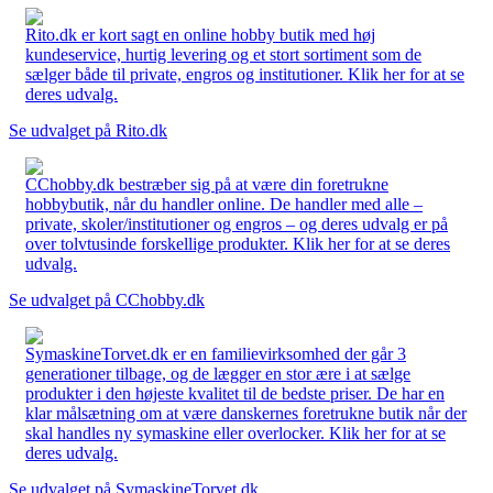
Rito.dk er kort sagt en online hobby butik med høj
kundeservice, hurtig levering og et stort sortiment som de
sælger både til private, engros og institutioner. Klik her for at se
deres udvalg.
Se udvalget på Rito.dk
CChobby.dk bestræber sig på at være din foretrukne
hobbybutik, når du handler online. De handler med alle –
private, skoler/institutioner og engros – og deres udvalg er på
over tolvtusinde forskellige produkter. Klik her for at se deres
udvalg.
Se udvalget på CChobby.dk
SymaskineTorvet.dk er en familievirksomhed der går 3
generationer tilbage, og de lægger en stor ære i at sælge
produkter i den højeste kvalitet til de bedste priser. De har en
klar målsætning om at være danskernes foretrukne butik når der
skal handles ny symaskine eller overlocker. Klik her for at se
deres udvalg.
Se udvalget på SymaskineTorvet.dk