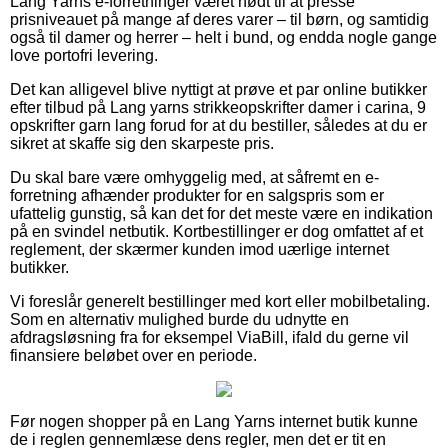
Lang Yarns e-forretninger været nødt til at presse
prisniveauet på mange af deres varer – til børn, og samtidig
også til damer og herrer – helt i bund, og endda nogle gange
love portofri levering.
Det kan alligevel blive nyttigt at prøve et par online butikker
efter tilbud på Lang yarns strikkeopskrifter damer i carina, 9
opskrifter garn lang forud for at du bestiller, således at du er
sikret at skaffe sig den skarpeste pris.
Du skal bare være omhyggelig med, at såfremt en e-
forretning afhænder produkter for en salgspris som er
ufattelig gunstig, så kan det for det meste være en indikation
på en svindel netbutik. Kortbestillinger er dog omfattet af et
reglement, der skærmer kunden imod uærlige internet
butikker.
Vi foreslår generelt bestillinger med kort eller mobilbetaling.
Som en alternativ mulighed burde du udnytte en
afdragsløsning fra for eksempel ViaBill, ifald du gerne vil
finansiere beløbet over en periode.
Før nogen shopper på en Lang Yarns internet butik kunne
de i reglen gennemlæse dens regler, men det er tit en