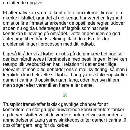
omfattende opgave.
Et alternativ kan være at kontrollere om internet firmaet er e-
mærke tilsluttet, grundet at det længe har været en tryghed
om at online firmaet anerkender de opstillede regler, udover
at den nu og da undersøges af fagfolk som har nøje
kendskab til lovene på området. Dette er desuden en god
anledning til en håndsrækning, ifald du udsættes for
problemstillinger i processen med dit indkøb.
Ligeså tilråder vi at køber er obs på de primære betingelser
der kan håndhæves i forbindelse med bestillingen, fx hvilken
returpolitik webbutikken har. I relation til det er det tillige
relevant, at man altid beholder ens e-mail kvittering, så man i
fremtiden kan bekræfte sit køb af Lang yarns strikkeopskrifter
damer i carina, 9 opskrifter garn lang, uden hensyn til om
man søger efter varer til en herre eller dame.
Trustpilot fremskaffer faktisk gavnlige chancer for at
kontrollere en stor gruppe nuværende konsumenters tanker
og derved støtter vi, at du vurderer internet virksomhedens
anmeldelser af Lang yarns strikkeopskrifter damer i carina, 9
opskrifter garn lang før du køber.