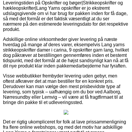
Leveringstiden på Opskrifter og bøger|Strikkeopskrifter og
hækleopskrifter|Lang Yarns opskrifter er jo ekstremt
udslagsgivende om vi har brug for pakken inden for få dage,
så med det formål er det faktisk væsentligt at du ser
nærmere på den estimerede leveringsdato for det respektive
produkt.
Adskillige online virksomheder giver levering på næste
hverdag på mange af deres varer, eksempelvis Lang yarns
strikkeopskrifter damer i carina, 9 opskrifter garn lang, hvilket
dog påkræver at bestillingen gennemføres inden et bestemt
tidspunkt, med det formål at de højst sandsynligt kan nå at få
dit nye produkt klar inden pakkemedarbejderne har fyraften.
Visse webbutikker frembyder levering uden gebyr, men
oftest afkræver det at man bestiller for en konkret pris.
Derudover kan man vælge den mest prisbevidste type af
levering, som typisk – uafhængig om du bor ved Aalborg,
Nørresundby eller Lemvig – vil være at få fragtfirmaet til at
bringe din pakke til et udleveringssted.
Det er rigtig ukompliceret for folk at lave prissammenligning
fra flere online webshops, og med det motiv har adskillige