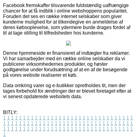
Facebook fremskaffer tilsvarende fuldstændig uafhængige
chancer for at få indblik i online webshoppens popularitet.
Foruden det ses en række internet selskaber som giver
kunderne mulighed for at tilkendegive en anmeldelse af
deres købsoplevelse, som ydermere burde drages fordel af
til at tage stilling til tilfredsheden hos kunderne.
Denne hjemmeside er finansieret af indtægter fra reklamer.
Vi har samarbejder med en række online selskaber da vi
publicerer virksomhedernes produkter, og høster
godtgørelse under forudsætning af at en af de besøgende
på vores website realiserer et køb.
Data omkring varer og e-butikker opretholdes tit, men der
tages forbehold for ændringer der er blevet foretaget efter at
vi senest opdaterede websitets data.
BITLY:
1
1
1
1
1
1
1
1
1
1
1
1
1
1
1
1
1
1
1
1
1
1
1
1
1
1
1
1
1
1
1
1
1
1
1
1
1
1
1
1
1
1
1
1
1
1
1
1
1
1
1
1
1
1
1
1
1
1
1
1
1
1
1
1
1
1
1
1
1
1
1
1
1
1
1
1
1
1
1
1
1
1
1
1
1
1
1
1
1
1
1
1
1
1
1
1
1
1
1
1