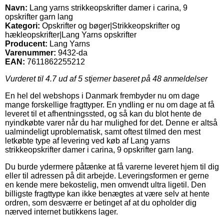
Navn:
Lang yarns strikkeopskrifter damer i carina, 9
opskrifter garn lang
Kategori:
Opskrifter og bøger|Strikkeopskrifter og
hækleopskrifter|Lang Yarns opskrifter
Producent:
Lang Yarns
Varenummer:
9432-da
EAN:
7611862255212
Vurderet til
4.7
ud af 5 stjerner baseret på
48
anmeldelser
En hel del webshops i Danmark frembyder nu om dage
mange forskellige fragttyper. En yndling er nu om dage at få
leveret til et afhentningssted, og så kan du blot hente de
nyindkøbte varer når du har mulighed for det. Denne er altså
ualmindeligt uproblematisk, samt oftest tilmed den mest
letkøbte type af levering ved køb af Lang yarns
strikkeopskrifter damer i carina, 9 opskrifter garn lang.
Du burde ydermere påtænke at få varerne leveret hjem til dig
eller til adressen på dit arbejde. Leveringsformen er gerne
en kende mere bekostelig, men omvendt ultra ligetil. Den
billigste fragttype kan ikke benægtes at være selv at hente
ordren, som desværre er betinget af at du opholder dig
nærved internet butikkens lager.