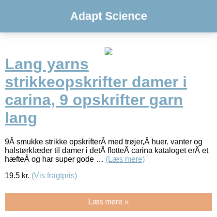
Adapt Science
Lang yarns
strikkeopskrifter damer i
carina, 9 opskrifter garn
lang
9Â smukke strikke opskrifterÂ med trøjer,Â huer, vanter og
halstørklæder til damer i detÂ flotteÂ carina kataloget erÂ et
hæfteÂ og har super gode …
(Læs mere)
19.5
kr.
(Vis fragtpris)
Læs mere »