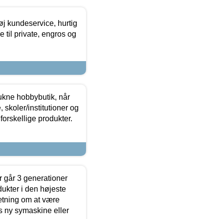
øj kundeservice, hurtig
 til private, engros og
ukne hobbybutik, når
 skoler/institutioner og
forskellige produkter.
 går 3 generationer
dukter i den højeste
sætning om at være
s ny symaskine eller