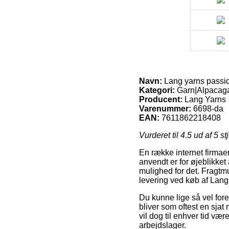
Navn:
Lang yarns passio
Kategori:
Garn|Alpacaga
Producent:
Lang Yarns
Varenummer:
6698-da
EAN:
7611862218408
Vurderet til
4.5
ud af 5 st
En række internet firmaer
anvendt er for øjeblikket
mulighed for det. Fragtm
levering ved køb af Lang
Du kunne lige så vel fore
bliver som oftest en sjat
vil dog til enhver tid vær
arbejdslager.