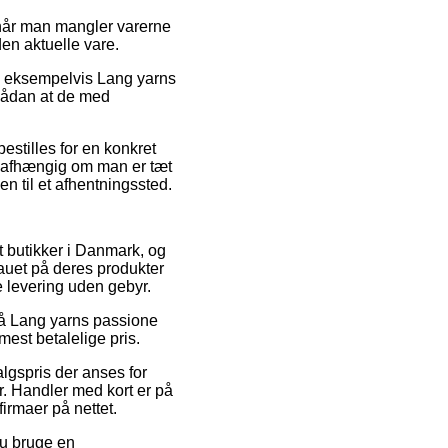
 når man mangler varerne
den aktuelle vare.
r, eksempelvis Lang yarns
 sådan at de med
estilles for en konkret
 uafhængig om man er tæt
en til et afhentningssted.
t butikker i Danmark, og
eauet på deres produkter
e levering uden gebyr.
t på Lang yarns passione
mest betalelige pris.
lgspris der anses for
r. Handler med kort er på
irmaer på nettet.
du bruge en