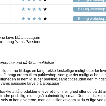
Besøg webshop
Besøg webshop
ne farve blå alpacagarn
rn|Lang Yarns Passione
jerner baseret på
48
anmeldelser
 tildeler nu til dags en lang række forskellige muligheder for le
 at få bragt ordren til en pakkeshop, som gør det muligt at hente b
uligheden er nemlig super praktisk, samt tit desuden den mindst
 yarns passione farve blå alpacagarn.
trække at få produkterne leveret til din lejlighed eller ud på dit
 mindre prisbillig, men også ualmindeligt smart. Den mindst kostel
e selv at hente varerne, men det stiller krav om at du er lige ved