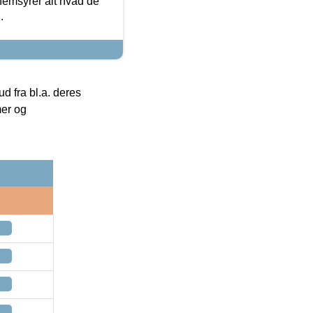
nemsyrer alt hvad de
.
 fra bl.a. deres
mer og