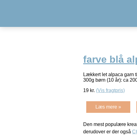
farve blå a
Lækkert let alpaca garn
300g børn (10 år): ca 2
19
kr.
(Vis fragtpris)
Læs mere »
Den mest populære kreat
derudover er der også
C