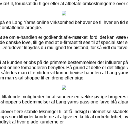
 ViaBill, forudsat du higer efter at afbetale omkostningerne over
på en Lang Yarns online virksomhed behøver de til hver en tid
et omfattende arbejde.
 se om e-handlen er godkendt af e-mærket, fordi det kan være e
danske love, tillige med at e-firmaet tit ses til af specialister
Derudover tilbydes du mulighed for bistand, for så vidt du forvo
at kunden er obs på de primære bestemmelser der influerer på b
d online forhandleren benytter. På grund af dette er det tillige v
l, således man i fremtiden vil kunne bevise handlen af Lang yarn
 man skal shoppe til en dreng eller pige.
t tiltalende muligheder for at sondere en række øvrige brugeres 
år e-shoppens bedømmelser af Lang yarns passione farve blå alpac
ver flere stabile løsninger til at få indsigt i internet selskab
hops som tilbyder kunderne at afgive en kritik af ordreforløbet,
indtryk af hvor glade kunderne er.