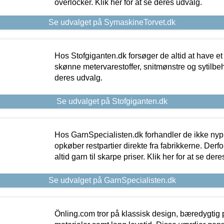
overlocker. Klik her for at se deres udvalg.
Se udvalget på SymaskineTorvet.dk
Hos Stofgiganten.dk forsøger de altid at have et
skønne metervarestoffer, snitmønstre og sytilbehø
deres udvalg.
Se udvalget på Stofgiganten.dk
Hos GarnSpecialisten.dk forhandler de ikke ny
opkøber restpartier direkte fra fabrikkerne. Derf
altid garn til skarpe priser. Klik her for at se der
Se udvalget på GarnSpecialisten.dk
Önling.com tror på klassisk design, bæredygtig p