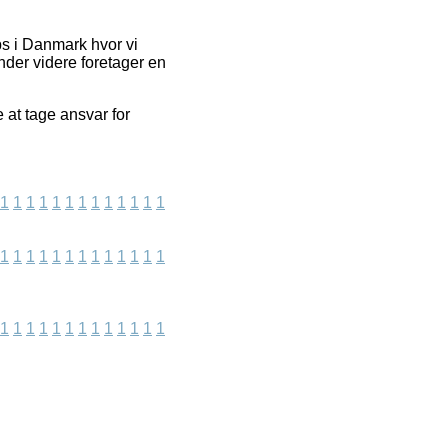
s i Danmark hvor vi
nder videre foretager en
 at tage ansvar for
1
1
1
1
1
1
1
1
1
1
1
1
1
1
1
1
1
1
1
1
1
1
1
1
1
1
1
1
1
1
1
1
1
1
1
1
1
1
1