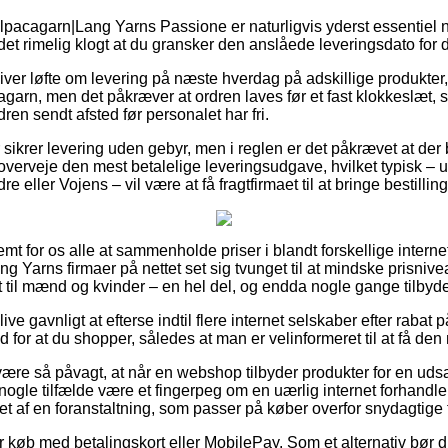
lpacagarn|Lang Yarns Passione er naturligvis yderst essentiel
 det rimelig klogt at du gransker den anslåede leveringsdato for 
 giver løfte om levering på næste hverdag på adskillige produkte
agarn, men det påkræver at ordren laves før et fast klokkeslæt,
ren sendt afsted før personalet har fri.
 sikrer levering uden gebyr, men i reglen er det påkrævet at der b
verveje den mest betalelige leveringsudgave, hvilket typisk –
ller Vojens – vil være at få fragtfirmaet til at bringe bestilling
mt for os alle at sammenholde priser i blandt forskellige interne
ang Yarns firmaer på nettet set sig tvunget til at mindske prisniv
mt til mænd og kvinder – en hel del, og endda nogle gange tilbyd
ve gavnligt at efterse indtil flere internet selskaber efter raba
 for at du shopper, således at man er velinformeret til at få den 
ære så påvagt, at når en webshop tilbyder produkter for en udsa
 nogle tilfælde være et fingerpeg om en uærlig internet forhandle
t af en foranstaltning, som passer på køber overfor snydagtige f
for køb med betalingskort eller MobilePay. Som et alternativ bør 