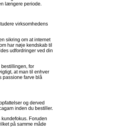
 en længere periode.
 studere virksomhedens
n sikring om at internet
 som har nøje kendskab til
ldes udfordringer ved din
estillingen, for
igtigt, at man til enhver
s passione farve blå
opfattelser og derved
agarn inden du bestiller.
ets kundefokus. Foruden
 hvilket på samme måde