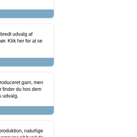
 bredt udvalg af
r. Klik her for at se
produceret garn, men
or finder du hos dem
es udvalg.
roduktion, naturlige