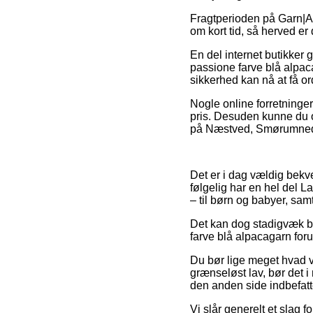
Fragtperioden på Garn|A
om kort tid, så herved er
En del internet butikker
passione farve blå alpac
sikkerhed kan nå at få ord
Nogle online forretninger
pris. Desuden kunne du o
på Næstved, Smørumnedre e
Det er i dag vældig bekve
følgelig har en hel del L
– til børn og babyer, sa
Det kan dog stadigvæk bli
farve blå alpacagarn forud
Du bør lige meget hvad v
grænseløst lav, bør det i
den anden side indbefatte
Vi slår generelt et slag 