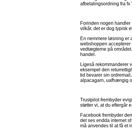
afbetalingsordning fra fx
Forinden nogen handler 
vilkår, det er dog typisk 
En nemmere løsning er at
webshoppen accepterer de 
vedtægterne på området. 
handel.
Ligeså rekommanderer vi 
eksempel den returrettighe
tid bevarer sin ordremai
alpacagarn, uafhængig om
Trustpilot frembyder evig
støtter vi, at du efterg
Facebook frembyder derudo
det ses endda internet s
må anvendes til at få et 