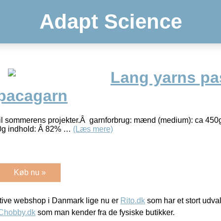
Adapt Science
Lang yarns pa
lpacagarn
 til sommerens projekter.Â garnforbrug: mænd (medium): ca 450
00g indhold: Â 82% …
(Læs mere)
Køb nu »
ive webshop i Danmark lige nu er
Rito.dk
som har et stort udval
Chobby.dk
som man kender fra de fysiske butikker.