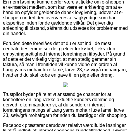
En nem løsning kunne derfor være at tjekke om e-shoppen
er e-mærket medlem, som kan være en erklæring om at e-
handlen opfylder gældende dansk lovgivning, udover at e-
shoppen undertiden overværes af sagkyndige som har
ekspertise inden for de gældende vilkår. Det giver dig
anledning til bistand, såfremt du udsættes for problemer med
din handel.
Foruden dette foreslåes det at du er sat ind i de mest
centrale bestemmelser der gælder for købet, f.eks. den
ombytningsrettighed internet forretningen tilbyder. På grund
af dette er det virkelig vigtigt, at man stadig gemmer sin
faktura, så man i fremtiden vil kunne vidne om ordren af
Lang yarns mohair luxe lamé, farve 23, sølv/grå mohairgarn,
hvad end du skal købe en gave til en pige eller dreng.
Trustpilot byder på relativt anstændige chancer for at
kontrollere en lang række aktuelle kunders domme og
derved rekommanderer vi, at du sonderer internet
forretningens ratings af Lang yarns mohair luxe lamé, farve
23, sølv/grå mohairgarn forinden du færdiggør din shopping.
Facebook præsterer derudover relativt værdifulde løsninger
til at få indtryk af internet shoppens kundetilfredshed. I øvrigt