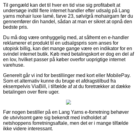
Til gengæld kan det til hver en tid vise sig profitabelt at
undersøge indtil flere internet handler efter udsalg på Lang
yarns mohair luxe lamé, farve 23, sølv/grå mohairgarn før du
gennemfører din handel, sådan at man er sikret at opnå den
bedste pris.
Du må dog være omhyggelig med, at såfremt en e-handler
reklamerer et produkt til en udsalgspris som anses for
utopisk billig, kan det mange gange være en indikator for en
svindel internet butik. Køb med betalingskort er dog en del af
en lov, hvilket passer på køber overfor uoprigtige internet
varehuse.
Generelt går vi ind for bestillinger med kort eller MobilePay.
Som et alternativ kunne du bruge et afdragstilbud fra
eksempelvis ViaBill, i tilfælde af at du foretrækker at dække
betalingen over flere uger.
Før nogen bestiller på en Lang Yarns e-forretning behøver
de utvivlsomt gøre sig bekendt med indholdet af
netshoppens forretningsaftale, men det er i mange tilfælde
ikke videre interessant.