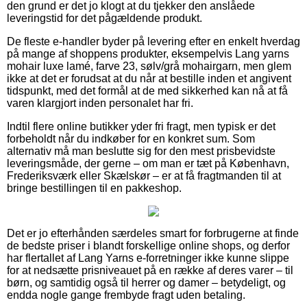
den grund er det jo klogt at du tjekker den anslåede
leveringstid for det pågældende produkt.
De fleste e-handler byder på levering efter en enkelt hverdag
på mange af shoppens produkter, eksempelvis Lang yarns
mohair luxe lamé, farve 23, sølv/grå mohairgarn, men glem
ikke at det er forudsat at du når at bestille inden et angivent
tidspunkt, med det formål at de med sikkerhed kan nå at få
varen klargjort inden personalet har fri.
Indtil flere online butikker yder fri fragt, men typisk er det
forbeholdt når du indkøber for en konkret sum. Som
alternativ må man beslutte sig for den mest prisbevidste
leveringsmåde, der gerne – om man er tæt på København,
Frederiksværk eller Skælskør – er at få fragtmanden til at
bringe bestillingen til en pakkeshop.
Det er jo efterhånden særdeles smart for forbrugerne at finde
de bedste priser i blandt forskellige online shops, og derfor
har flertallet af Lang Yarns e-forretninger ikke kunne slippe
for at nedsætte prisniveauet på en række af deres varer – til
børn, og samtidig også til herrer og damer – betydeligt, og
endda nogle gange frembyde fragt uden betaling.