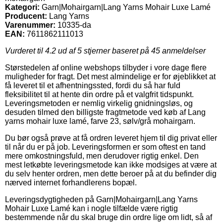
Kategori:
Garn|Mohairgarn|Lang Yarns Mohair Luxe Lamé
Producent:
Lang Yarns
Varenummer:
10335-da
EAN:
7611862111013
Vurderet til
4.2
ud af 5 stjerner baseret på
45
anmeldelser
Størstedelen af online webshops tilbyder i vore dage flere
muligheder for fragt. Det mest almindelige er for øjeblikket at
få leveret til et afhentningssted, fordi du så har fuld
fleksibilitet til at hente din ordre på et valgfrit tidspunkt.
Leveringsmetoden er nemlig virkelig gnidningsløs, og
desuden tilmed den billigste fragtmetode ved køb af Lang
yarns mohair luxe lamé, farve 23, sølv/grå mohairgarn.
Du bør også prøve at få ordren leveret hjem til dig privat eller
til når du er på job. Leveringsformen er som oftest en tand
mere omkostningsfuld, men derudover rigtig enkel. Den
mest letkøbte leveringsmetode kan ikke modsiges at være at
du selv henter ordren, men dette beroer på at du befinder dig
nærved internet forhandlerens bopæl.
Leveringsdygtigheden på Garn|Mohairgarn|Lang Yarns
Mohair Luxe Lamé kan i nogle tilfælde være rigtig
bestemmende når du skal bruge din ordre lige om lidt, så af