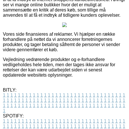
ser vi mange online butikker hvor det er muligt at
sammensætte en kritik af deres køb, som tillige må
anvendes til at få et indtryk af tidligere kunders oplevelser.
Vores side finansieres af reklamer. Vi hjælper en række
forhandlere på nettet da vi annoncerer forretningernes
produkter, og tager betaling såfremt de personer vi sender
videre gennemfører et køb.
Vejledning vedrørende produkter og e-forhandlere
vedligeholdes hele tiden, men der tages ikke ansvar for
rettelser der kan være udarbejdet siden vi senest
opdaterede websitets oplysninger.
BITLY:
1
1
1
1
1
1
1
1
1
1
1
1
1
1
1
1
1
1
1
1
1
1
1
1
1
1
1
1
1
1
1
1
1
1
1
1
1
1
1
1
1
1
1
1
1
1
1
1
1
1
1
1
1
1
1
1
1
1
1
1
1
1
1
1
1
1
1
1
1
1
1
1
1
1
1
1
1
1
1
1
1
1
1
1
1
1
1
1
1
1
1
1
1
1
1
1
1
1
1
1
SPOTIFY:
1
1
1
1
1
1
1
1
1
1
1
1
1
1
1
1
1
1
1
1
1
1
1
1
1
1
1
1
1
1
1
1
1
1
1
1
1
1
1
1
1
1
1
1
1
1
1
1
1
1
1
1
1
1
1
1
1
1
1
1
1
1
1
1
1
1