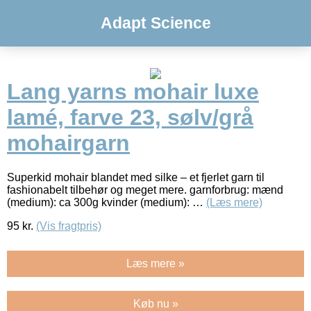
Adapt Science
Lang yarns mohair luxe
lamé, farve 23, sølv/grå
mohairgarn
Superkid mohair blandet med silke – et fjerlet garn til
fashionabelt tilbehør og meget mere. garnforbrug: mænd
(medium): ca 300g kvinder (medium): …
(Læs mere)
95
kr.
(Vis fragtpris)
Læs mere »
Køb nu »