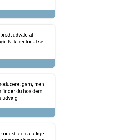
 bredt udvalg af
r. Klik her for at se
produceret garn, men
or finder du hos dem
es udvalg.
roduktion, naturlige