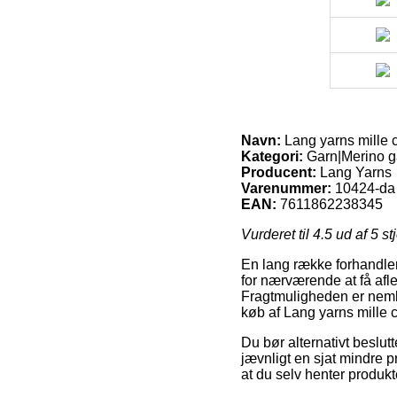
Navn:
Lang yarns mille c
Kategori:
Garn|Merino ga
Producent:
Lang Yarns
Varenummer:
10424-da
EAN:
7611862238345
Vurderet til
4.5
ud af 5 st
En lang række forhandler
for nærværende at få afl
Fragtmuligheden er nemli
køb af Lang yarns mille c
Du bør alternativt beslutte
jævnligt en sjat mindre p
at du selv henter produkt