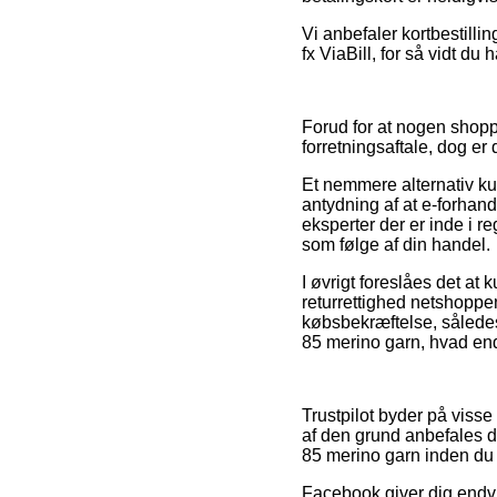
Vi anbefaler kortbestilli
fx ViaBill, for så vidt du
Forud for at nogen shoppe
forretningsaftale, dog er
Et nemmere alternativ ku
antydning af at e-forhan
eksperter der er inde i r
som følge af din handel.
I øvrigt foreslåes det at
returrettighed netshoppen
købsbekræftelse, således 
85 merino garn, hvad end
Trustpilot byder på viss
af den grund anbefales d
85 merino garn inden du
Facebook giver dig endvid