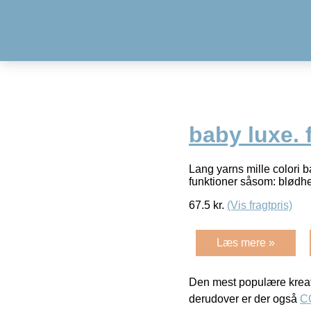
baby luxe. 
Lang yarns mille colori b
funktioner såsom: blød
67.5
kr.
(Vis fragtpris)
Læs mere »
Den mest populære kreat
derudover er der også
C