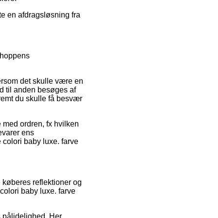
te en afdragsløsning fra
 shoppens
ersom det skulle være en
d til anden besøges af
fremt du skulle få besvær
e med ordren, fx hvilken
bevarer ens
colori baby luxe. farve
 køberes reflektioner og
olori baby luxe. farve
s pålidelighed. Her