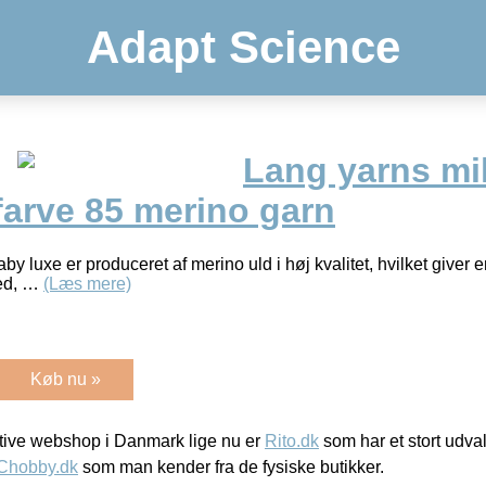
Adapt Science
Lang yarns mil
farve 85 merino garn
aby luxe er produceret af merino uld i høj kvalitet, hvilket giver
hed, …
(Læs mere)
Køb nu »
ive webshop i Danmark lige nu er
Rito.dk
som har et stort udval
Chobby.dk
som man kender fra de fysiske butikker.