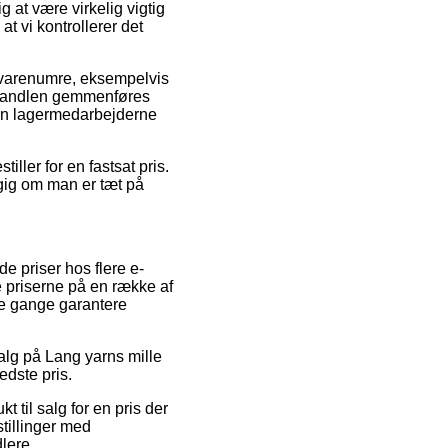
 at være virkelig vigtig
at vi kontrollerer det
es varenumre, eksempelvis
t handlen gemmenføres
nden lagermedarbejderne
ller for en fastsat pris.
gig om man er tæt på
 priser hos flere e-
e priserne på en række af
le gange garantere
salg på Lang yarns mille
edste pris.
 til salg for en pris der
stillinger med
dlere.