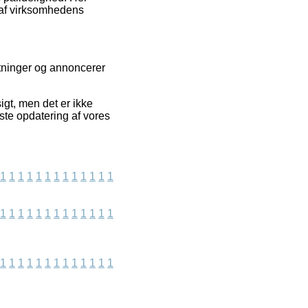
 af virksomhedens
etninger og annoncerer
gt, men det er ikke
este opdatering af vores
1
1
1
1
1
1
1
1
1
1
1
1
1
1
1
1
1
1
1
1
1
1
1
1
1
1
1
1
1
1
1
1
1
1
1
1
1
1
1