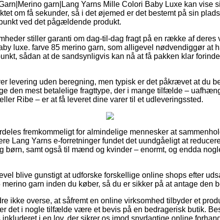
Garn|Merino garn|Lang Yarns Mille Colori Baby Luxe kan vise sig
uktet om få sekunder, så i det øjemed er det bestemt på sin plads 
spunkt ved det pågældende produkt.
omheder stiller garanti om dag-til-dag fragt på en række af der
baby luxe. farve 85 merino garn, som alligevel nødvendiggør a
dspunkt, sådan at de sandsynligvis kan nå at få pakken klar fori
er levering uden beregning, men typisk er det påkrævet at du besti
den mest betalelige fragttype, der i mange tilfælde – uafhæn
ler Ribe – er at få leveret dine varer til et udleveringssted.
rdeles fremkommeligt for almindelige mennesker at sammenholde
lere Lang Yarns e-forretninger fundet det uundgåeligt at reducer
 og børn, samt også til mænd og kvinder – enormt, og endda nog
.
evel blive gunstigt at udforske forskellige online shops efter ud
5 merino garn inden du køber, så du er sikker på at antage den b
e ikke overse, at såfremt en online virksomhed tilbyder et produkt
r det i nogle tilfælde være et bevis på en bedragerisk butik. Be
s inkluderet i en lov, der sikrer os imod snydagtige online forhan