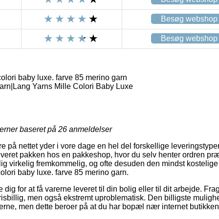
Besøg webshop
Besøg webshop
olori baby luxe. farve 85 merino garn
rn|Lang Yarns Mille Colori Baby Luxe
jerner baseret på
26
anmeldelser
e på nettet yder i vore dage en hel del forskellige leveringstyp
everet pakken hos en pakkeshop, hvor du selv henter ordren præ
g virkelig fremkommelig, og ofte desuden den mindst kostelige 
olori baby luxe. farve 85 merino garn.
 dig for at få varerne leveret til din bolig eller til dit arbejde. F
risbillig, men også ekstremt uproblematisk. Den billigste mulighed
erne, men dette beroer på at du har bopæl nær internet butikken