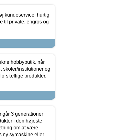
øj kundeservice, hurtig
 til private, engros og
ukne hobbybutik, når
 skoler/institutioner og
forskellige produkter.
 går 3 generationer
dukter i den højeste
sætning om at være
s ny symaskine eller