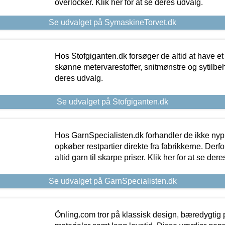
overlocker. Klik her for at se deres udvalg.
Se udvalget på SymaskineTorvet.dk
Hos Stofgiganten.dk forsøger de altid at have et
skønne metervarestoffer, snitmønstre og sytilbehø
deres udvalg.
Se udvalget på Stofgiganten.dk
Hos GarnSpecialisten.dk forhandler de ikke ny
opkøber restpartier direkte fra fabrikkerne. Derf
altid garn til skarpe priser. Klik her for at se der
Se udvalget på GarnSpecialisten.dk
Önling.com tror på klassisk design, bæredygtig p