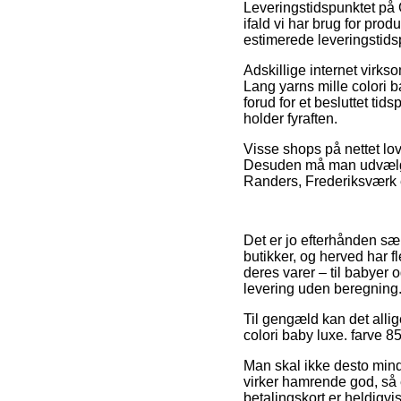
Leveringstidspunktet på 
ifald vi har brug for prod
estimerede leveringstid
Adskillige internet virks
Lang yarns mille colori 
forud for et besluttet ti
holder fyraften.
Visse shops på nettet lov
Desuden må man udvælge 
Randers, Frederiksværk el
Det er jo efterhånden sæ
butikker, og herved har f
deres varer – til babyer
levering uden beregning
Til gengæld kan det allig
colori baby luxe. farve 8
Man skal ikke desto mindr
virker hamrende god, så e
betalingskort er heldigvi