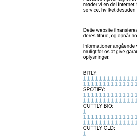
møder vi en del internet
service, hvilket desuden 
Dette website finansieres
deres tilbud, og opnår h
Informationer angående v
muligt for os at give gar
oplysninger.
BITLY:
1
1
1
1
1
1
1
1
1
1
1
1
1
1
1
1
1
1
1
1
1
1
1
1
1
1
SPOTIFY:
1
1
1
1
1
1
1
1
1
1
1
1
1
1
1
1
1
1
1
1
1
1
1
1
1
1
CUTTLY BIO:
1
1
1
1
1
1
1
1
1
1
1
1
1
1
1
1
1
1
1
1
1
1
1
1
1
1
1
CUTTLY OLD:
1