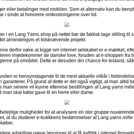
nger eller betalinger med mobilen. Som et alternativ kan du benyt
 har i sinde at honorere omkostningerne over tid.
r i en Lang Yarns shop på nettet bør de faktisk tage stilling til
 det almindeligvis et tidskrævende projekt.
nne derfor være at kigge om internet selskabet er e-mærket, eft
dleren imødekommer de danske love, foruden at e-shoppen fra ti
eglerne på området. Dette er desuden din chance for bistand, så
 kunden er hensynstagende til de mest aktuelle vilkår i forbindels
 garanterer. På grund af dette er det også vigtigt, at man altid 
man senere vil kunne eftervise bestillingen af Lang yarns mille 
 man skal købe gave til en herre eller dame.
e belejlige muligheder for at analysere en stor gruppe nuværende
et, at du studerer e-butikkens bedømmelser af Lang yarns mille c
 køber.
ere adskillige pæne løsninger til at få indblik i internet firmaet