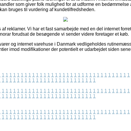
 handler som giver folk mulighed for at udforme en bedømmelse
kan bruges til vurdering af kundetilfredsheden.
 af reklamer. Vi har et fast samarbejde med en del internet forr
onorar forudsat de besøgende vi sender videre foretager et køb.
arer og internet varehuse i Danmark vedligeholdes rutinemæssi
antier imod modifikationer der potentielt er udarbejdet siden sen
1
1
1
1
1
1
1
1
1
1
1
1
1
1
1
1
1
1
1
1
1
1
1
1
1
1
1
1
1
1
1
1
1
1
1
1
1
1
1
1
1
1
1
1
1
1
1
1
1
1
1
1
1
1
1
1
1
1
1
1
1
1
1
1
1
1
1
1
1
1
1
1
1
1
1
1
1
1
1
1
1
1
1
1
1
1
1
1
1
1
1
1
1
1
1
1
1
1
1
1
1
1
1
1
1
1
1
1
1
1
1
1
1
1
1
1
1
1
1
1
1
1
1
1
1
1
1
1
1
1
1
1
1
1
1
1
1
1
1
1
1
1
1
1
1
1
1
1
1
1
1
1
1
1
1
1
1
1
1
1
1
1
1
1
1
1
1
1
1
1
1
1
1
1
1
1
1
1
1
1
1
1
1