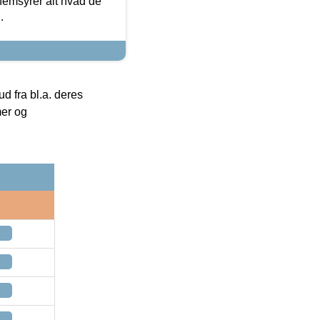
nemsyrer alt hvad de
.
 fra bl.a. deres
mer og