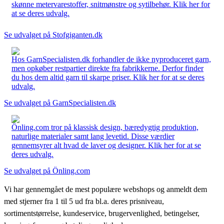
skønne metervarestoffer, snitmønstre og sytilbehør. Klik her for
at se deres udvalg.
Se udvalget på Stofgiganten.dk
Hos GarnSpecialisten.dk forhandler de ikke nyproduceret garn,
men opkøber restpartier direkte fra fabrikkerne. Derfor finder
du hos dem altid garn til skarpe priser. Klik her for at se deres
udvalg.
Se udvalget på GarnSpecialisten.dk
Önling.com tror på klassisk design, bæredygtig produktion,
naturlige materialer samt lang levetid. Disse værdier
gennemsyrer alt hvad de laver og designer. Klik her for at se
deres udvalg.
Se udvalget på Önling.com
Vi har gennemgået de mest populære webshops og anmeldt dem
med stjerner fra 1 til 5 ud fra bl.a. deres prisniveau,
sortimentstørrelse, kundeservice, brugervenlighed, betingelser,