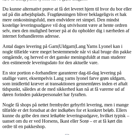
Du kunne alternativt prøve at få det leveret hjem til hvor du bor eller
ud på din arbejdsplads. Fragtløsningen bliver beklageligvis et hak
mere omkostningsfuld, men endvidere ret simpel. Den mindst
kostelige leveringsudgave vil dog utvivlsomt være at hente ordren
selv, men den mulighed beroer på at du opholder dig i nærheden af
internet forhandlerens adresse.
Antal dages levering på Garn|Uldgarn|Lang Yarns Lyonel kan i
nogle tilfælde være meget bestemmende når vi skal bruge din pakke
omgående, og herved er det ganske meningsfuldt at man studerer
den estimerede leveringsdato for den aktuelle vare.
En stor portion e-forhandlere garanterer dag-til-dag levering på
utallige varer, eksempelvis Lang yarns lyonel farve grøn uldgarn,
som imidlertid kræver at transaktionen gennemføres inden et aftalt
tidspunkt, således at de med sikkerhed kan nå at få varerne ud af
døren forinden pakkepersonalet har fyraften.
Nogle få shops på nettet frembyder gebyrfri levering, men i mange
tilfælde er det forudsat at der indkøbes for et konkret beløb. Ellers
kunne du gribe den mest letkøbte leveringsudgave, hvilket typisk –
uanset om du er ved Horsens, Ikast eller Sorø – er at få kørt din
ordre til en pakkeshop.