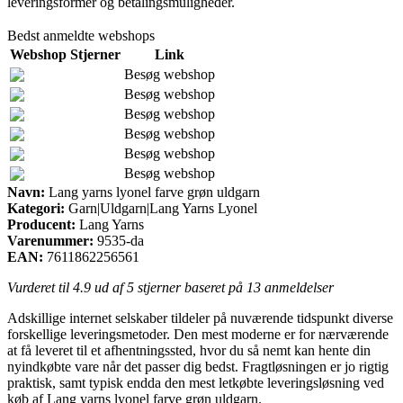
leveringsformer og betalingsmuligheder.
Bedst anmeldte webshops
Webshop
Stjerner
Link
Besøg webshop
Besøg webshop
Besøg webshop
Besøg webshop
Besøg webshop
Besøg webshop
Navn:
Lang yarns lyonel farve grøn uldgarn
Kategori:
Garn|Uldgarn|Lang Yarns Lyonel
Producent:
Lang Yarns
Varenummer:
9535-da
EAN:
7611862256561
Vurderet til
4.9
ud af 5 stjerner baseret på
13
anmeldelser
Adskillige internet selskaber tildeler på nuværende tidspunkt diverse
forskellige leveringsmetoder. Den mest moderne er for nærværende
at få leveret til et afhentningssted, hvor du så nemt kan hente din
nyindkøbte vare når det passer dig bedst. Fragtløsningen er jo rigtig
praktisk, samt typisk endda den mest letkøbte leveringsløsning ved
køb af Lang yarns lyonel farve grøn uldgarn.