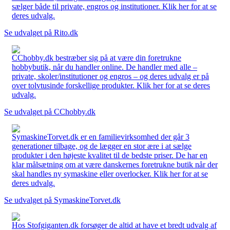
sælger både til private, engros og institutioner. Klik her for at se
deres udvalg.
Se udvalget på Rito.dk
CChobby.dk bestræber sig på at være din foretrukne
hobbybutik, når du handler online. De handler med alle –
private, skoler/institutioner og engros – og deres udvalg er på
over tolvtusinde forskellige produkter. Klik her for at se deres
udvalg.
Se udvalget på CChobby.dk
SymaskineTorvet.dk er en familievirksomhed der går 3
generationer tilbage, og de lægger en stor ære i at sælge
produkter i den højeste kvalitet til de bedste priser. De har en
klar målsætning om at være danskernes foretrukne butik når der
skal handles ny symaskine eller overlocker. Klik her for at se
deres udvalg.
Se udvalget på SymaskineTorvet.dk
Hos Stofgiganten.dk forsøger de altid at have et bredt udvalg af