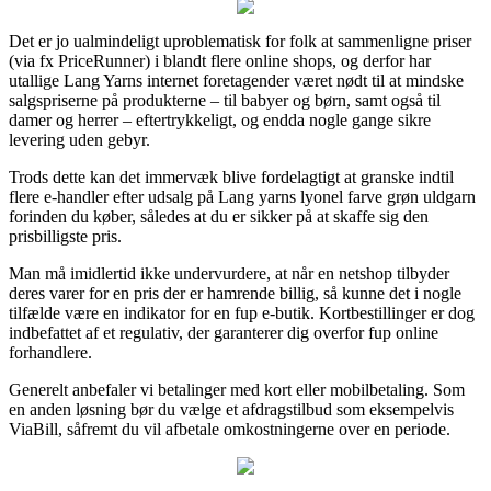
Det er jo ualmindeligt uproblematisk for folk at sammenligne priser
(via fx PriceRunner) i blandt flere online shops, og derfor har
utallige Lang Yarns internet foretagender været nødt til at mindske
salgspriserne på produkterne – til babyer og børn, samt også til
damer og herrer – eftertrykkeligt, og endda nogle gange sikre
levering uden gebyr.
Trods dette kan det immervæk blive fordelagtigt at granske indtil
flere e-handler efter udsalg på Lang yarns lyonel farve grøn uldgarn
forinden du køber, således at du er sikker på at skaffe sig den
prisbilligste pris.
Man må imidlertid ikke undervurdere, at når en netshop tilbyder
deres varer for en pris der er hamrende billig, så kunne det i nogle
tilfælde være en indikator for en fup e-butik. Kortbestillinger er dog
indbefattet af et regulativ, der garanterer dig overfor fup online
forhandlere.
Generelt anbefaler vi betalinger med kort eller mobilbetaling. Som
en anden løsning bør du vælge et afdragstilbud som eksempelvis
ViaBill, såfremt du vil afbetale omkostningerne over en periode.