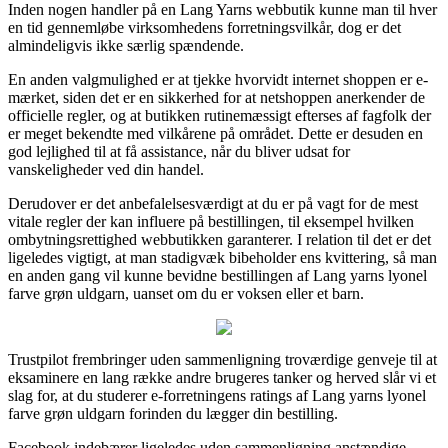
Inden nogen handler på en Lang Yarns webbutik kunne man til hver
en tid gennemløbe virksomhedens forretningsvilkår, dog er det
almindeligvis ikke særlig spændende.
En anden valgmulighed er at tjekke hvorvidt internet shoppen er e-
mærket, siden det er en sikkerhed for at netshoppen anerkender de
officielle regler, og at butikken rutinemæssigt efterses af fagfolk der
er meget bekendte med vilkårene på området. Dette er desuden en
god lejlighed til at få assistance, når du bliver udsat for
vanskeligheder ved din handel.
Derudover er det anbefalelsesværdigt at du er på vagt for de mest
vitale regler der kan influere på bestillingen, til eksempel hvilken
ombytningsrettighed webbutikken garanterer. I relation til det er det
ligeledes vigtigt, at man stadigvæk bibeholder ens kvittering, så man
en anden gang vil kunne bevidne bestillingen af Lang yarns lyonel
farve grøn uldgarn, uanset om du er voksen eller et barn.
Trustpilot frembringer uden sammenligning troværdige genveje til at
eksaminere en lang række andre brugeres tanker og herved slår vi et
slag for, at du studerer e-forretningens ratings af Lang yarns lyonel
farve grøn uldgarn forinden du lægger din bestilling.
Facebook indebærer ligeledes uden sammenligning anstændige