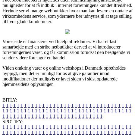
muligheder for at få indblik i internet forretningens kundetilfredshed.
Herinde ser vi mange webbutikker hvor man kan levere en omtale af
virksomhedens service, som ydermere bør udnyttes til at tage stilling
til hvor glade kunderne er.
Vores side er finansieret ved hjælp af reklamer. Vi har et fast
samarbejde med en stribe netbutikker derved at vi introducerer
forretningernes varer, og får kommission forudsat den besøgende vi
sender videre foretager en handel.
Viden omkring varer og online webshops i Danmark opretholdes
hyppigt, men det er umuligt for os at give garantier imod
modifikationer der muligvis er lavet siden vi sidst opdaterede
hjemmesidens oplysninger.
BITLY:
1
1
1
1
1
1
1
1
1
1
1
1
1
1
1
1
1
1
1
1
1
1
1
1
1
1
1
1
1
1
1
1
1
1
1
1
1
1
1
1
1
1
1
1
1
1
1
1
1
1
1
1
1
1
1
1
1
1
1
1
1
1
1
1
1
1
1
1
1
1
1
1
1
1
1
1
1
1
1
1
1
1
1
1
1
1
1
1
1
1
1
1
1
1
1
1
1
1
1
1
SPOTIFY:
1
1
1
1
1
1
1
1
1
1
1
1
1
1
1
1
1
1
1
1
1
1
1
1
1
1
1
1
1
1
1
1
1
1
1
1
1
1
1
1
1
1
1
1
1
1
1
1
1
1
1
1
1
1
1
1
1
1
1
1
1
1
1
1
1
1
1
1
1
1
1
1