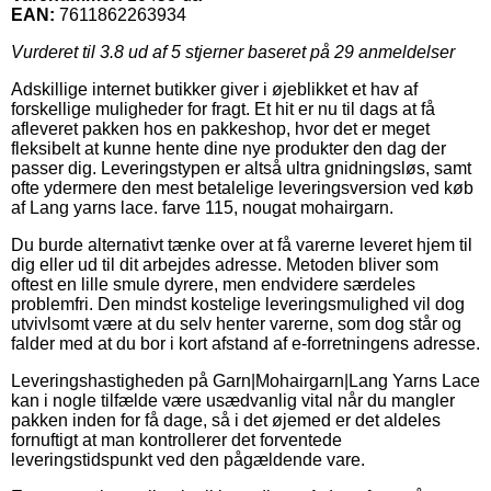
EAN:
7611862263934
Vurderet til
3.8
ud af 5 stjerner baseret på
29
anmeldelser
Adskillige internet butikker giver i øjeblikket et hav af
forskellige muligheder for fragt. Et hit er nu til dags at få
afleveret pakken hos en pakkeshop, hvor det er meget
fleksibelt at kunne hente dine nye produkter den dag der
passer dig. Leveringstypen er altså ultra gnidningsløs, samt
ofte ydermere den mest betalelige leveringsversion ved køb
af Lang yarns lace. farve 115, nougat mohairgarn.
Du burde alternativt tænke over at få varerne leveret hjem til
dig eller ud til dit arbejdes adresse. Metoden bliver som
oftest en lille smule dyrere, men endvidere særdeles
problemfri. Den mindst kostelige leveringsmulighed vil dog
utvivlsomt være at du selv henter varerne, som dog står og
falder med at du bor i kort afstand af e-forretningens adresse.
Leveringshastigheden på Garn|Mohairgarn|Lang Yarns Lace
kan i nogle tilfælde være usædvanlig vital når du mangler
pakken inden for få dage, så i det øjemed er det aldeles
fornuftigt at man kontrollerer det forventede
leveringstidspunkt ved den pågældende vare.