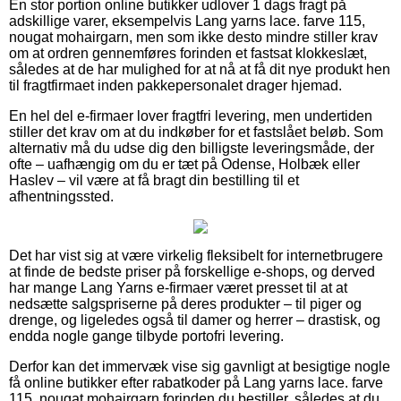
En stor portion online butikker udlover 1 dags fragt på
adskillige varer, eksempelvis Lang yarns lace. farve 115,
nougat mohairgarn, men som ikke desto mindre stiller krav
om at ordren gennemføres forinden et fastsat klokkeslæt,
således at de har mulighed for at nå at få dit nye produkt hen
til fragtfirmaet inden pakkepersonalet drager hjemad.
En hel del e-firmaer lover fragtfri levering, men undertiden
stiller det krav om at du indkøber for et fastslået beløb. Som
alternativ må du udse dig den billigste leveringsmåde, der
ofte – uafhængig om du er tæt på Odense, Holbæk eller
Haslev – vil være at få bragt din bestilling til et
afhentningssted.
Det har vist sig at være virkelig fleksibelt for internetbrugere
at finde de bedste priser på forskellige e-shops, og derved
har mange Lang Yarns e-firmaer været presset til at at
nedsætte salgspriserne på deres produkter – til piger og
drenge, og ligeledes også til damer og herrer – drastisk, og
endda nogle gange tilbyde portofri levering.
Derfor kan det immervæk vise sig gavnligt at besigtige nogle
få online butikker efter rabatkoder på Lang yarns lace. farve
115, nougat mohairgarn forinden du bestiller, således at du