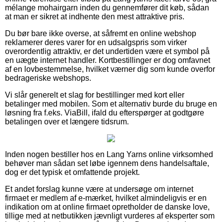
mélange mohairgarn inden du gennemfører dit køb, sådan
at man er sikret at indhente den mest attraktive pris.
Du bør bare ikke overse, at såfremt en online webshop
reklamerer deres varer for en udsalgspris som virker
overordentlig attraktiv, er det undertiden være et symbol på
en uægte internet handler. Kortbestillinger er dog omfavnet
af en lovbestemmelse, hvilket værner dig som kunde overfor
bedrageriske webshops.
Vi slår generelt et slag for bestillinger med kort eller
betalinger med mobilen. Som et alternativ burde du bruge en
løsning fra f.eks. ViaBill, ifald du efterspørger at godtgøre
betalingen over et længere tidsrum.
Inden nogen bestiller hos en Lang Yarns online virksomhed
behøver man sådan set løbe igennem dens handelsaftale,
dog er det typisk et omfattende projekt.
Et andet forslag kunne være at undersøge om internet
firmaet er medlem af e-mærket, hvilket almindeligvis er en
indikation om at online firmaet opretholder de danske love,
tillige med at netbutikken jævnligt vurderes af eksperter som