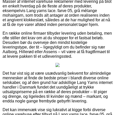
Masser af internet varehuse reklamerer med levering på blot
en enkelt hverdag på de fleste af deres produkter,
eksempelvis Lang yarns lace. farve 05, grå mélange
mohairgarn, som trods alt antager at orden realiseres inden
et angivent klokkeslæt, således at de har mulighed for at nå
at få de nye varer afsted inden personalet tager hjem.
En række online firmaer tilbyder levering uden betaling, men
ofte stiller det krav om at du shopper for et fastsat beløb.
Desuden bør du overveje den mindst kostelige
leveringstype, der tit – ligegyldigt om du befinder sig nær
Aalborg, Hillerød eller Assens – vil være at få fragtfirmaet til
at levere pakken til et udleveringssted.
Det har vist sig at være usædvanlig bekvemt for almindelige
mennesker at finde de bedste priser i blandt diverse online
selskaber, og af den grund har adskillige Lang Yarns internet
handler i Danmark fundet det uundgåeligt at trykke
udsalgspriserne på en række af deres produkter – til piger
og drenge, og ligeledes til kvinder og mænd – markant, og
endda nogle gange frembyde gebyrfri levering.
Det kan immervæk vise sig lukrativt at kigge forbi diverse
online varehuse efter tilbud på Lang yarns lace. farve 05, grå