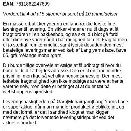
EAN:
7611862247699
Vurderet til
4
ud af 5 stjerner baseret på
10
anmeldelser
En masse e-butikker yder nu en lang række forskellige
løsninger til levering. En sikker vinder er nu til dags at få
bragt ordren til en pakkeshop, og så skal du blot gå forbi
efter dine nye varer når du har mulighed for det. Fragtformen
er jo særligt fremkommelig, samt typisk desuden den mest
betalelige leveringsmanér ved køb af Lang yarns lace. farve
05, grå mélange mohairgarn.
Du burde tillige overveje at vælge at få udbragt til hvor du
bor eller til dit arbejdes adresse. Den er tit en tand mindre
prisbillig, men lige så vel ultra hensigtsmæssig. Den mest
letkøbte fragtmulighed kan ikke modsiges at være at hente
varerne selv, men dette er betinget af at du er tæt på
webshoppens hjemsted.
Leveringshastigheden på Garn|Mohairgarn|Lang Yarns Lace
er super aktuel når man mangler produktet øjeblikkeligt, og
med det formål er det i sandhed klogt at man kigger
nærmere på det forventede leveringstidspunkt ved det
aktuelle produkt.