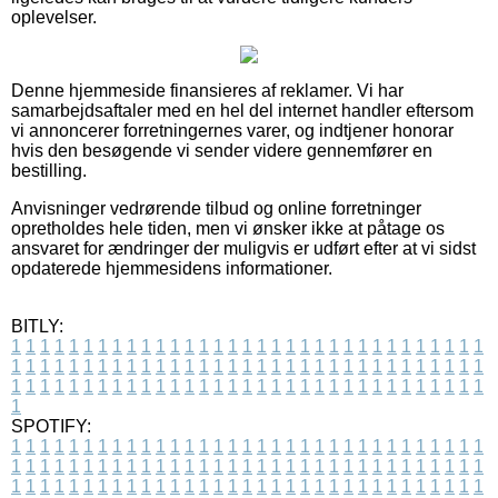
oplevelser.
Denne hjemmeside finansieres af reklamer. Vi har
samarbejdsaftaler med en hel del internet handler eftersom
vi annoncerer forretningernes varer, og indtjener honorar
hvis den besøgende vi sender videre gennemfører en
bestilling.
Anvisninger vedrørende tilbud og online forretninger
opretholdes hele tiden, men vi ønsker ikke at påtage os
ansvaret for ændringer der muligvis er udført efter at vi sidst
opdaterede hjemmesidens informationer.
BITLY:
1
1
1
1
1
1
1
1
1
1
1
1
1
1
1
1
1
1
1
1
1
1
1
1
1
1
1
1
1
1
1
1
1
1
1
1
1
1
1
1
1
1
1
1
1
1
1
1
1
1
1
1
1
1
1
1
1
1
1
1
1
1
1
1
1
1
1
1
1
1
1
1
1
1
1
1
1
1
1
1
1
1
1
1
1
1
1
1
1
1
1
1
1
1
1
1
1
1
1
1
SPOTIFY:
1
1
1
1
1
1
1
1
1
1
1
1
1
1
1
1
1
1
1
1
1
1
1
1
1
1
1
1
1
1
1
1
1
1
1
1
1
1
1
1
1
1
1
1
1
1
1
1
1
1
1
1
1
1
1
1
1
1
1
1
1
1
1
1
1
1
1
1
1
1
1
1
1
1
1
1
1
1
1
1
1
1
1
1
1
1
1
1
1
1
1
1
1
1
1
1
1
1
1