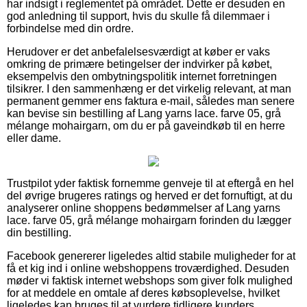
har indsigt i reglementet på området. Dette er desuden en
god anledning til support, hvis du skulle få dilemmaer i
forbindelse med din ordre.
Herudover er det anbefalelsesværdigt at køber er vaks
omkring de primære betingelser der indvirker på købet,
eksempelvis den ombytningspolitik internet forretningen
tilsikrer. I den sammenhæng er det virkelig relevant, at man
permanent gemmer ens faktura e-mail, således man senere
kan bevise sin bestilling af Lang yarns lace. farve 05, grå
mélange mohairgarn, om du er på gaveindkøb til en herre
eller dame.
Trustpilot yder faktisk fornemme genveje til at eftergå en hel
del øvrige brugeres ratings og herved er det fornuftigt, at du
analyserer online shoppens bedømmelser af Lang yarns
lace. farve 05, grå mélange mohairgarn forinden du lægger
din bestilling.
Facebook genererer ligeledes altid stabile muligheder for at
få et kig ind i online webshoppens troværdighed. Desuden
møder vi faktisk internet webshops som giver folk mulighed
for at meddele en omtale af deres købsoplevelse, hvilket
ligeledes kan bruges til at vurdere tidligere kunders