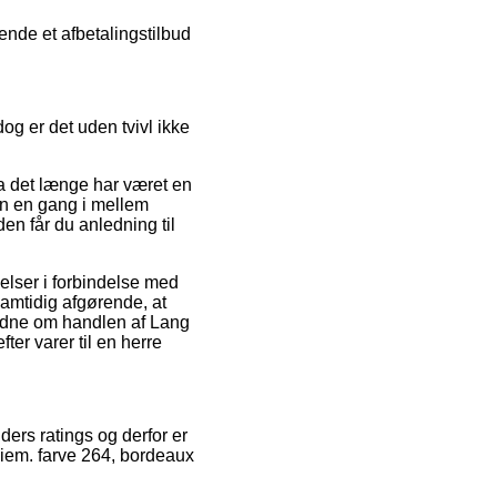
ende et afbetalingstilbud
og er det uden tvivl ikke
da det længe har været en
ren en gang i mellem
n får du anledning til
lser i forbindelse med
samtidig afgørende, at
vidne om handlen af Lang
er varer til en herre
ders ratings og derfor er
diem. farve 264, bordeaux