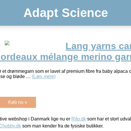
Adapt Science
Lang yarns ca
 bordeaux mélange merino gar
 et drømmegarn som er lavet af premium fibre fra baby alpaca og
øse og bløde …
(Læs mere)
Køb nu »
ive webshop i Danmark lige nu er
Rito.dk
som har et stort udval
Chobby.dk
som man kender fra de fysiske butikker.