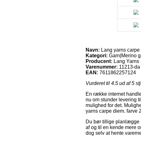
Navn:
Lang yarns carpe 
Kategori:
Garn|Merino g
Producent:
Lang Yarns
Varenummer:
11213-da
EAN:
7611862257124
Vurderet til
4.5
ud af 5 st
En række internet handle
nu om stunder levering til
mulighed for det. Muligh
yarns carpe diem. farve
Du bør tillige planlægge 
af og til en kende mere o
dog selv at hente varerne