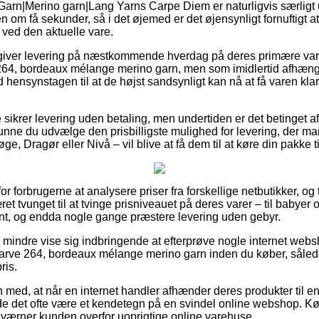
Garn|Merino garn|Lang Yarns Carpe Diem er naturligvis særligt 
en om få sekunder, så i det øjemed er det øjensynligt fornuftigt at
 ved den aktuelle vare.
 giver levering på næstkommende hverdag på deres primære var
264, bordeaux mélange merino garn, men som imidlertid afhænger 
ed hensynstagen til at de højst sandsynligt kan nå at få varen klar
 sikrer levering uden betaling, men undertiden er det betinget a
t kunne du udvælge den prisbilligste mulighed for levering, der
ge, Dragør eller Nivå – vil blive at få dem til at køre din pakke 
r forbrugerne at analysere priser fra forskellige netbutikker, og t
et tvunget til at tvinge prisniveauet på deres varer – til babyer 
nt, og endda nogle gange præstere levering uden gebyr.
o mindre vise sig indbringende at efterprøve nogle internet webs
arve 264, bordeaux mélange merino garn inden du køber, således
ris.
ed, at når en internet handler afhænder deres produkter til en
rde det ofte være et kendetegn på en svindel online webshop. Køb
t værner kunden overfor uoprigtige online varehuse.