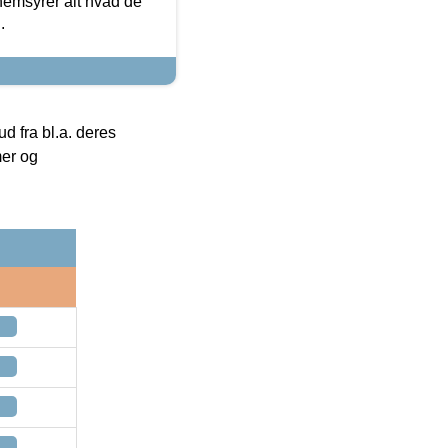
nemsyrer alt hvad de
.
 fra bl.a. deres
mer og