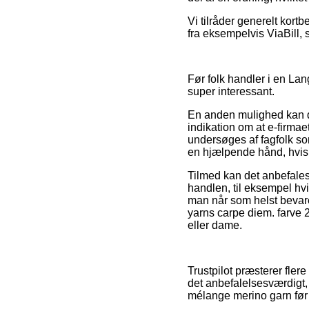
Vi tilråder generelt kort
fra eksempelvis ViaBill, s
Før folk handler i en Lan
super interessant.
En anden mulighed kan de
indikation om at e-firmaet
undersøges af fagfolk s
en hjælpende hånd, hvis
Tilmed kan det anbefale
handlen, til eksempel hvi
man når som helst bevare
yarns carpe diem. farve 
eller dame.
Trustpilot præsterer fler
det anbefalelsesværdigt,
mélange merino garn før