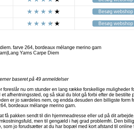
Besøg webshop
Besøg webshop
diem. farve 264, bordeaux mélange merino garn
arn|Lang Yarns Carpe Diem
jerner baseret på
49
anmeldelser
r foreslår nu om stunder en lang række forskellige muligheder fo
 et afhentningssted, og så skal du blot gå forbi efter de bestilte
eden er jo særdeles nem, og endda desuden den billigste form fo
 264, bordeaux mélange merino garn.
at få pakken sendt til din hjemmeadresse eller ud på dit arbejde
mkostningsfuld, men til gengæld i høj grad problemfri. Den billi
, som jo forudsætter at du har bopæl med kort afstand til online