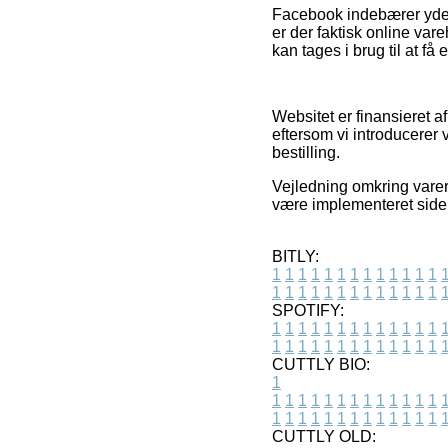
Facebook indebærer yderm
er der faktisk online var
kan tages i brug til at få 
Websitet er finansieret a
eftersom vi introducerer
bestilling.
Vejledning omkring varer 
være implementeret siden
BITLY:
1
1
1
1
1
1
1
1
1
1
1
1
1
1
1
1
1
1
1
1
1
1
1
1
1
1
SPOTIFY:
1
1
1
1
1
1
1
1
1
1
1
1
1
1
1
1
1
1
1
1
1
1
1
1
1
1
CUTTLY BIO:
1
1
1
1
1
1
1
1
1
1
1
1
1
1
1
1
1
1
1
1
1
1
1
1
1
1
1
CUTTLY OLD: