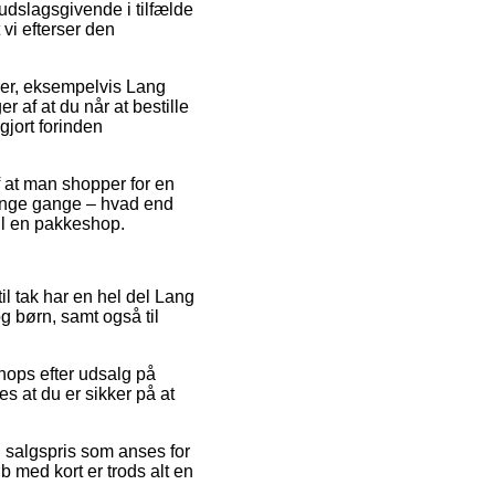
udslagsgivende i tilfælde
 vi efterser den
er, eksempelvis Lang
af at du når at bestille
gjort forinden
f at man shopper for en
 mange gange – hvad end
til en pakkeshop.
il tak har en hel del Lang
og børn, samt også til
hops efter udsalg på
 at du er sikker på at
 salgspris som anses for
 med kort er trods alt en