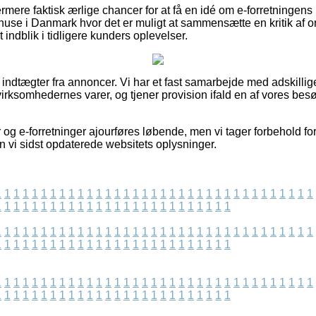
ere faktisk ærlige chancer for at få en idé om e-forretningen
ehuse i Danmark hvor det er muligt at sammensætte en kritik af ordr
et indblik i tidligere kunders oplevelser.
f indtægter fra annoncer. Vi har et fast samarbejde med adskillig
 virksomhedernes varer, og tjener provision ifald en af vores b
og e-forretninger ajourføres løbende, men vi tager forbehold for
 vi sidst opdaterede websitets oplysninger.
1
1
1
1
1
1
1
1
1
1
1
1
1
1
1
1
1
1
1
1
1
1
1
1
1
1
1
1
1
1
1
1
1
1
1
1
1
1
1
1
1
1
1
1
1
1
1
1
1
1
1
1
1
1
1
1
1
1
1
1
1
1
1
1
1
1
1
1
1
1
1
1
1
1
1
1
1
1
1
1
1
1
1
1
1
1
1
1
1
1
1
1
1
1
1
1
1
1
1
1
1
1
1
1
1
1
1
1
1
1
1
1
1
1
1
1
1
1
1
1
1
1
1
1
1
1
1
1
1
1
1
1
1
1
1
1
1
1
1
1
1
1
1
1
1
1
1
1
1
1
1
1
1
1
1
1
1
1
1
1
1
1
1
1
1
1
1
1
1
1
1
1
1
1
1
1
1
1
1
1
1
1
1