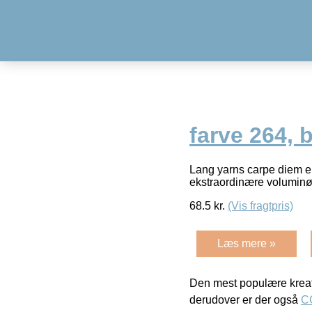
farve 264,
Lang yarns carpe diem er
ekstraordinære volumin
68.5
kr.
(Vis fragtpris)
Læs mere »
Den mest populære kreat
derudover er der også
C