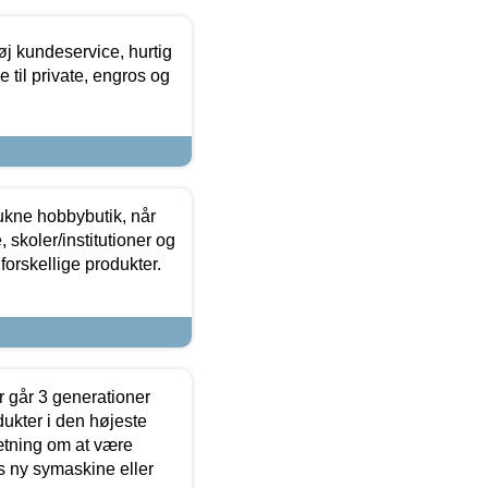
øj kundeservice, hurtig
 til private, engros og
ukne hobbybutik, når
 skoler/institutioner og
forskellige produkter.
 går 3 generationer
dukter i den højeste
sætning om at være
s ny symaskine eller