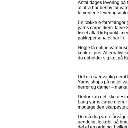
Antal dages levering på 
af at vi har behov for var
forventede leveringsdato
En række e-forretninger
yarns carpe diem. farve 
før et aftalt tidspunkt, m
pakkepersonalet har fri.
Nogle få online varehuse
konkret pris. Alternativ
du opholder sig tæt på Kø
Det er usædvanlig nemt fo
Yarns shops på nettet vær
herrer og damer – marka
Derfor kan det ikke dest
Lang yarns carpe diem. f
modtage den skarpeste p
Du må dog være årvågen m
uendeligt letkøbt, så bu
del af en ordning, hvilke