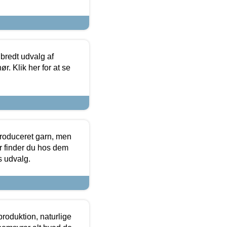
 bredt udvalg af
r. Klik her for at se
produceret garn, men
or finder du hos dem
es udvalg.
roduktion, naturlige