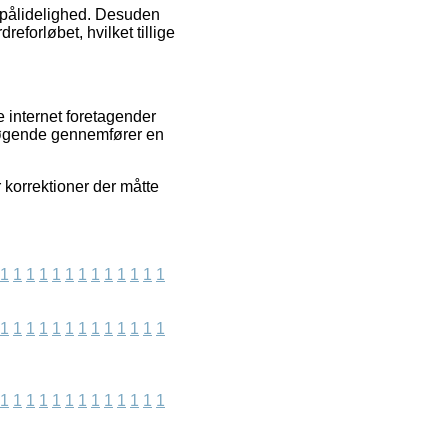
s pålidelighed. Desuden
eforløbet, hvilket tillige
e internet foretagender
esøgende gennemfører en
 korrektioner der måtte
1
1
1
1
1
1
1
1
1
1
1
1
1
1
1
1
1
1
1
1
1
1
1
1
1
1
1
1
1
1
1
1
1
1
1
1
1
1
1