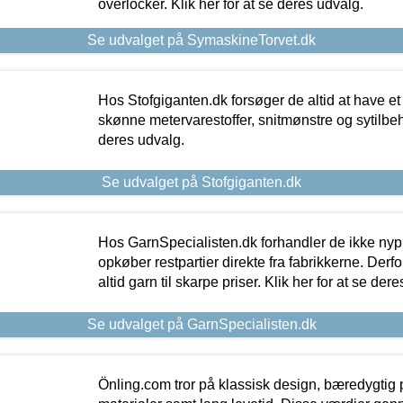
overlocker. Klik her for at se deres udvalg.
Se udvalget på SymaskineTorvet.dk
Hos Stofgiganten.dk forsøger de altid at have et
skønne metervarestoffer, snitmønstre og sytilbehø
deres udvalg.
Se udvalget på Stofgiganten.dk
Hos GarnSpecialisten.dk forhandler de ikke ny
opkøber restpartier direkte fra fabrikkerne. Derf
altid garn til skarpe priser. Klik her for at se der
Se udvalget på GarnSpecialisten.dk
Önling.com tror på klassisk design, bæredygtig p