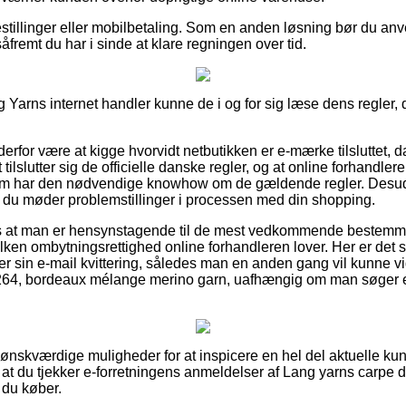
bestillinger eller mobilbetaling. Som en anden løsning bør du anv
åfremt du har i sinde at klare regningen over tid.
g Yarns internet handler kunne de i og for sig læse dens regler, d
rfor være at kigge hvorvidt netbutikken er e-mærke tilsluttet, 
 tilslutter sig de officielle danske regler, og at online forhandle
om har den nødvendige knowhow om de gældende regler. Desude
 du møder problemstillinger i processen med din shopping.
s at man er hensynstagende til de mest vedkommende bestemme
lken ombytningsrettighed online forhandleren lover. Her er det 
r sin e-mail kvittering, således man en anden gang vil kunne 
264, bordeaux mélange merino garn, uafhængig om man søger eft
e ønskværdige muligheder for at inspicere en hel del aktuelle kun
 at du tjekker e-forretningens anmeldelser af Lang yarns carpe 
 du køber.