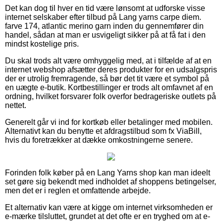
Det kan dog til hver en tid være lønsomt at udforske visse
internet selskaber efter tilbud på Lang yarns carpe diem.
farve 174, atlantic merino garn inden du gennemfører din
handel, sådan at man er usvigeligt sikker på at få fat i den
mindst kostelige pris.
Du skal trods alt være omhyggelig med, at i tilfælde af at en
internet webshop afsætter deres produkter for en udsalgspris
der er utrolig fremragende, så bør det tit være et symbol på
en uægte e-butik. Kortbestillinger er trods alt omfavnet af en
ordning, hvilket forsvarer folk overfor bedrageriske outlets på
nettet.
Generelt går vi ind for kortkøb eller betalinger med mobilen.
Alternativt kan du benytte et afdragstilbud som fx ViaBill,
hvis du foretrækker at dække omkostningerne senere.
Forinden folk køber på en Lang Yarns shop kan man ideelt
set gøre sig bekendt med indholdet af shoppens betingelser,
men det er i reglen et omfattende arbejde.
Et alternativ kan være at kigge om internet virksomheden er
e-mærke tilsluttet, grundet at det ofte er en tryghed om at e-