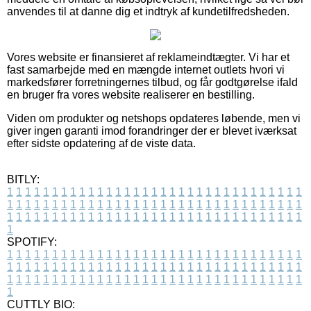
anvendes til at danne dig et indtryk af kundetilfredsheden.
Vores website er finansieret af reklameindtægter. Vi har et
fast samarbejde med en mængde internet outlets hvori vi
markedsfører forretningernes tilbud, og får godtgørelse ifald
en bruger fra vores website realiserer en bestilling.
Viden om produkter og netshops opdateres løbende, men vi
giver ingen garanti imod forandringer der er blevet iværksat
efter sidste opdatering af de viste data.
BITLY:
1
1
1
1
1
1
1
1
1
1
1
1
1
1
1
1
1
1
1
1
1
1
1
1
1
1
1
1
1
1
1
1
1
1
1
1
1
1
1
1
1
1
1
1
1
1
1
1
1
1
1
1
1
1
1
1
1
1
1
1
1
1
1
1
1
1
1
1
1
1
1
1
1
1
1
1
1
1
1
1
1
1
1
1
1
1
1
1
1
1
1
1
1
1
1
1
1
1
1
1
SPOTIFY:
1
1
1
1
1
1
1
1
1
1
1
1
1
1
1
1
1
1
1
1
1
1
1
1
1
1
1
1
1
1
1
1
1
1
1
1
1
1
1
1
1
1
1
1
1
1
1
1
1
1
1
1
1
1
1
1
1
1
1
1
1
1
1
1
1
1
1
1
1
1
1
1
1
1
1
1
1
1
1
1
1
1
1
1
1
1
1
1
1
1
1
1
1
1
1
1
1
1
1
1
CUTTLY BIO: