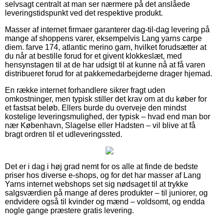
selvsagt centralt at man ser nærmere på det anslåede
leveringstidspunkt ved det respektive produkt.
Masser af internet firmaer garanterer dag-til-dag levering på
mange af shoppens varer, eksempelvis Lang yarns carpe
diem. farve 174, atlantic merino garn, hvilket forudsætter at
du når at bestille forud for et givent klokkeslæt, med
hensynstagen til at de har udsigt til at kunne nå at få varen
distribueret forud for at pakkemedarbejderne drager hjemad.
En række internet forhandlere sikrer fragt uden
omkostninger, men typisk stiller det krav om at du køber for
et fastsat beløb. Ellers burde du overveje den mindst
kostelige leveringsmulighed, der typisk – hvad end man bor
nær København, Slagelse eller Hadsten – vil blive at få
bragt ordren til et udleveringssted.
Det er i dag i høj grad nemt for os alle at finde de bedste
priser hos diverse e-shops, og for det har masser af Lang
Yarns internet webshops set sig nødsaget til at trykke
salgsværdien på mange af deres produkter – til juniorer, og
endvidere også til kvinder og mænd – voldsomt, og endda
nogle gange præstere gratis levering.