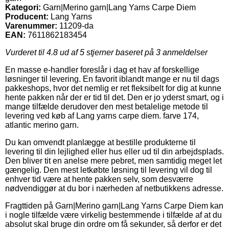
Kategori:
Garn|Merino garn|Lang Yarns Carpe Diem
Producent:
Lang Yarns
Varenummer:
11209-da
EAN:
7611862183454
Vurderet til
4.8
ud af 5 stjerner baseret på
3
anmeldelser
En masse e-handler foreslår i dag et hav af forskellige
løsninger til levering. En favorit iblandt mange er nu til dags
pakkeshops, hvor det nemlig er ret fleksibelt for dig at kunne
hente pakken når der er tid til det. Den er jo yderst smart, og i
mange tilfælde derudover den mest betalelige metode til
levering ved køb af Lang yarns carpe diem. farve 174,
atlantic merino garn.
Du kan omvendt planlægge at bestille produkterne til
levering til din lejlighed eller hus eller ud til din arbejdsplads.
Den bliver tit en anelse mere pebret, men samtidig meget let
gængelig. Den mest letkøbte løsning til levering vil dog til
enhver tid være at hente pakken selv, som desværre
nødvendiggør at du bor i nærheden af netbutikkens adresse.
Fragttiden på Garn|Merino garn|Lang Yarns Carpe Diem kan
i nogle tilfælde være virkelig bestemmende i tilfælde af at du
absolut skal bruge din ordre om få sekunder, så derfor er det