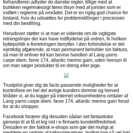
forhandleren adlyder de danske regler, tillige med at
butikken regelmæssigt føres tilsyn med af jurister som er
indført i reglerne på området. Det er en rigtig god chance for
bistand, hvis du udsættes for problemstillinger i processen
med din bestilling.
Herudover støtter vi at man er vidende om de vigtigste
retningslinjer der kan have indflydelse på ordren, fx hvilken
byttepolitik e-forretningen benytter. I den forbindelse er det
samtidig afgørende, at man permanent beholder sin faktura,
så man til enhver tid kan bevise handlen af Lang yarns
carpe diem. farve 174, atlantic merino garn, uden hensyn til
om man søger produkter til en dreng eller pige.
Trustpilot giver dig de facto passende muligheder for at
kontrollere en hel del øvrige kunders domme og herved
tilråder vi, at du kigger på internet virksomhedens omtaler af
Lang yarns carpe diem. farve 174, atlantic merino garn forud
for at du shopper.
Facebook forærer dig desuden sådan set fantastiske
genveje til at få et kig ind i e-firmaets kundetilfredshed.
Desuden er der faktisk e-shops som gør det muligt at
meddele en omtale af købsoplevelsen, hvilket lige så vel bør