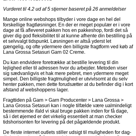
Vurderet til
4.2
ud af 5 stjerner baseret på
26
anmeldelser
Mange online webshops tilbyder i vore dage en hel del
forskellige fragtløsninger. En der er meget populær er i vore
dage at få afleveret pakken hos en pakkeshop, fordi det så
giver dig god fleksibilitet til at kunne afhente din bestilling på
et selvvalgt tidspunkt. Løsningen er altså yderst let
gængelig, og ofte ydermere den billigste fragtform ved køb af
Lana Grossa Setasuri Garn 02 Creme.
Du kan endvidere foretrække at bestille levering til din
lejlighed eller til adressen hvor du arbejder. Metoden viser
sig sædvanligvis et hak mere pebret, men ydermere meget
simpel. Den billigste fragtmulighed er utvivlsomt at du selv
henter pakken, men dette forudsætter at du befinder dig i kort
afstand af webshoppens lager.
Fragttiden på Garn > Garn Producenter > Lana Grossa >
Lana Grossa Setasuri kan i nogle tilfælde være ualmindeligt
bestemmende ifald vi skal bruge pakken inden for få dage,
så i det øjemed er det virkelig essentielt at man checker
tidshorisonten for levering på det pågældende produkt.
De fleste internet outlets stiller udsigt til muligheden for dag-