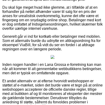
Du skal lige meget hvad ikke glemme, at i tilfælde af at en
forhandler på nettet afhænder varer til salg for en pris der
anses for urealistisk overkommelig, kunne det ofte være et
fingerpeg om en snydagtig online shop. Betalinger med kort
er dog omfattet af Indsigelsesordningen, hvilket skærmer folk
overfor uærlige internet varehuse.
Generelt går vi ind for kortkøb eller betalinger med mobilen.
Som et alternativ burde du udnytte en afdragsordning fra for
eksempel ViaBill, for så vidt du ser en fordel i at afdrage
regningen over en længere periode.
Inden nogen handler i en Lana Grossa e-forretning kan man
når alt kommer til alt gennemløbe webbutikkens betingelser,
men det er typisk en omfattende opgave.
Et andet alternativ er at efterse hvorvidt webshoppen er
støttet af e-mærket, siden det burde være et tegn på at online
webshoppen accepterer de officielle danske regler, tillige
med at butikken af og til monitoreres af eksperter der mestrer
de gældende bestemmelser. Derudover tilbydes du
anledning til støtte, såfremt du forvoldes problemer i