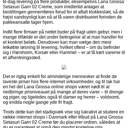
til-dag levering på flere produkter, eksempelvis Lana Grossa
Setasuri Garn 02 Creme, som imidlertid antager at
bestillingen gennemføres forud for et aftalt klokkeslæt, så de
højst sandsynligt kan nå at få varen distribueret forinden de
pakkeansatte tager hjem.
Indtil flere firmaer på nettet byder på fragt uden gebyr, men i
mange tilfælde er det under betingelse af at man handler for
et konkret beløb. Derudover kan man vælge den mest
letkøbte løsning til levering, hvilket oftest – om du befinder
sig i Hørsholm, Korsør eller Hammel – er at få kørt varerne til
et afhentningssted.
Det er rigtig enkelt for almindelige mennesker at finde de
laveste priser hos flere internet virksomheder, og til tak har
en hel del Lana Grossa online shops været nødt til at
nedbringe prisniveauet på mange af deres varer – til drenge
og piger, og ligeledes også til damer og herrer – voldsomt,
og endda nogle gange yde fri fragt.
Trods dette kan det stadigvæk vise sig lukrativt at studere en
række internet shops i Danmark efter tilbud på Lana Grossa
Setasuri Garn 02 Creme før du placerer ordren, således at
du er garanteret at opnå den mindst kostelige pris.