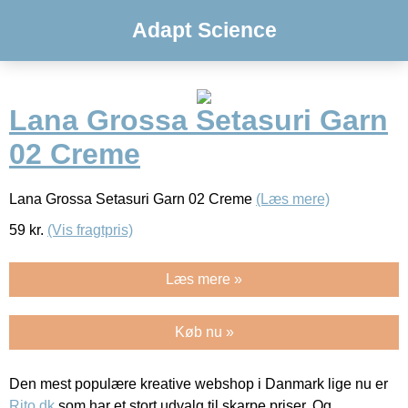
Adapt Science
Lana Grossa Setasuri Garn
02 Creme
Lana Grossa Setasuri Garn 02 Creme
(Læs mere)
59
kr.
(Vis fragtpris)
Læs mere »
Køb nu »
Den mest populære kreative webshop i Danmark lige nu er
Rito.dk
som har et stort udvalg til skarpe priser. Og