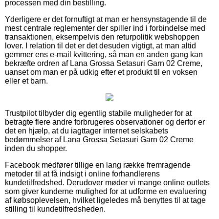
processen med din bestilling.
Yderligere er det fornuftigt at man er hensynstagende til de
mest centrale reglementer der spiller ind i forbindelse med
transaktionen, eksempelvis den returpolitik webshoppen
lover. I relation til det er det desuden vigtigt, at man altid
gemmer ens e-mail kvittering, så man en anden gang kan
bekræfte ordren af Lana Grossa Setasuri Garn 02 Creme,
uanset om man er på udkig efter et produkt til en voksen
eller et barn.
Trustpilot tilbyder dig egentlig stabile muligheder for at
betragte flere andre forbrugeres observationer og derfor er
det en hjælp, at du iagttager internet selskabets
bedømmelser af Lana Grossa Setasuri Garn 02 Creme
inden du shopper.
Facebook medfører tillige en lang række fremragende
metoder til at få indsigt i online forhandlerens
kundetilfredshed. Derudover møder vi mange online outlets
som giver kunderne mulighed for at udforme en evaluering
af købsoplevelsen, hvilket ligeledes må benyttes til at tage
stilling til kundetilfredsheden.