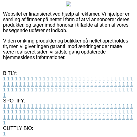
Websitet er finansieret ved hjælp af reklamer. Vi hjælper en
samling af firmaer på nettet i form af at vi annoncerer deres
produkter, og tager imod honorar i tilfælde af at en af vores
besøgende udfører et indkøb.
Viden omkring produkter og butikker på nettet opretholdes
tit, men vi giver ingen garanti imod ændringer der måtte
være realiseret siden vi sidste gang opdaterede
hjemmesidens informationer.
BITLY:
1
1
1
1
1
1
1
1
1
1
1
1
1
1
1
1
1
1
1
1
1
1
1
1
1
1
1
1
1
1
1
1
1
1
1
1
1
1
1
1
1
1
1
1
1
1
1
1
1
1
1
1
1
1
1
1
1
1
1
1
1
1
1
1
1
1
1
1
1
1
1
1
1
1
1
1
1
1
1
1
1
1
1
1
1
1
1
1
1
1
1
1
1
1
1
1
1
1
1
1
SPOTIFY:
1
1
1
1
1
1
1
1
1
1
1
1
1
1
1
1
1
1
1
1
1
1
1
1
1
1
1
1
1
1
1
1
1
1
1
1
1
1
1
1
1
1
1
1
1
1
1
1
1
1
1
1
1
1
1
1
1
1
1
1
1
1
1
1
1
1
1
1
1
1
1
1
1
1
1
1
1
1
1
1
1
1
1
1
1
1
1
1
1
1
1
1
1
1
1
1
1
1
1
1
CUTTLY BIO:
1