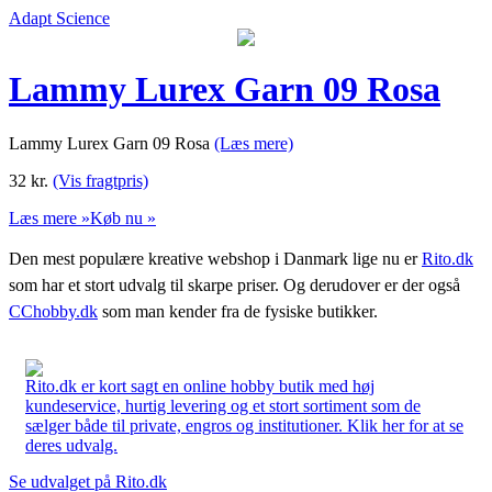
Adapt Science
Lammy Lurex Garn 09 Rosa
Lammy Lurex Garn 09 Rosa
(Læs mere)
32
kr.
(Vis fragtpris)
Læs mere »
Køb nu »
Den mest populære kreative webshop i Danmark lige nu er
Rito.dk
som har et stort udvalg til skarpe priser. Og derudover er der også
CChobby.dk
som man kender fra de fysiske butikker.
Rito.dk er kort sagt en online hobby butik med høj
kundeservice, hurtig levering og et stort sortiment som de
sælger både til private, engros og institutioner. Klik her for at se
deres udvalg.
Se udvalget på Rito.dk