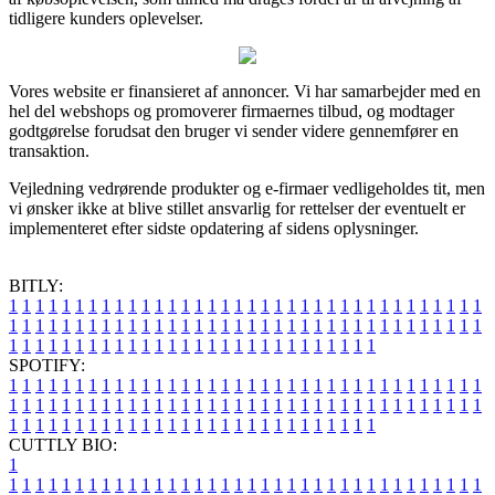
tidligere kunders oplevelser.
Vores website er finansieret af annoncer. Vi har samarbejder med en
hel del webshops og promoverer firmaernes tilbud, og modtager
godtgørelse forudsat den bruger vi sender videre gennemfører en
transaktion.
Vejledning vedrørende produkter og e-firmaer vedligeholdes tit, men
vi ønsker ikke at blive stillet ansvarlig for rettelser der eventuelt er
implementeret efter sidste opdatering af sidens oplysninger.
BITLY:
1
1
1
1
1
1
1
1
1
1
1
1
1
1
1
1
1
1
1
1
1
1
1
1
1
1
1
1
1
1
1
1
1
1
1
1
1
1
1
1
1
1
1
1
1
1
1
1
1
1
1
1
1
1
1
1
1
1
1
1
1
1
1
1
1
1
1
1
1
1
1
1
1
1
1
1
1
1
1
1
1
1
1
1
1
1
1
1
1
1
1
1
1
1
1
1
1
1
1
1
SPOTIFY:
1
1
1
1
1
1
1
1
1
1
1
1
1
1
1
1
1
1
1
1
1
1
1
1
1
1
1
1
1
1
1
1
1
1
1
1
1
1
1
1
1
1
1
1
1
1
1
1
1
1
1
1
1
1
1
1
1
1
1
1
1
1
1
1
1
1
1
1
1
1
1
1
1
1
1
1
1
1
1
1
1
1
1
1
1
1
1
1
1
1
1
1
1
1
1
1
1
1
1
1
CUTTLY BIO:
1
1
1
1
1
1
1
1
1
1
1
1
1
1
1
1
1
1
1
1
1
1
1
1
1
1
1
1
1
1
1
1
1
1
1
1
1