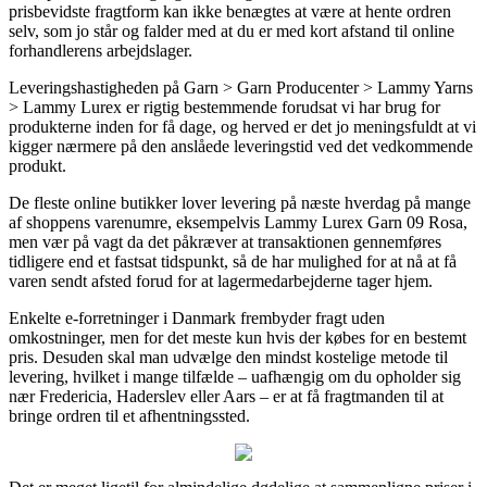
prisbevidste fragtform kan ikke benægtes at være at hente ordren
selv, som jo står og falder med at du er med kort afstand til online
forhandlerens arbejdslager.
Leveringshastigheden på Garn > Garn Producenter > Lammy Yarns
> Lammy Lurex er rigtig bestemmende forudsat vi har brug for
produkterne inden for få dage, og herved er det jo meningsfuldt at vi
kigger nærmere på den anslåede leveringstid ved det vedkommende
produkt.
De fleste online butikker lover levering på næste hverdag på mange
af shoppens varenumre, eksempelvis Lammy Lurex Garn 09 Rosa,
men vær på vagt da det påkræver at transaktionen gennemføres
tidligere end et fastsat tidspunkt, så de har mulighed for at nå at få
varen sendt afsted forud for at lagermedarbejderne tager hjem.
Enkelte e-forretninger i Danmark frembyder fragt uden
omkostninger, men for det meste kun hvis der købes for en bestemt
pris. Desuden skal man udvælge den mindst kostelige metode til
levering, hvilket i mange tilfælde – uafhængig om du opholder sig
nær Fredericia, Haderslev eller Aars – er at få fragtmanden til at
bringe ordren til et afhentningssted.