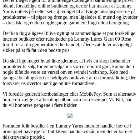
Det er meget ligetil for almindelige dødelige at sammenligne priser i
blandt forskellige online butikker, og derfor har masser af Lammy
Yarns outlets på nettet set sig tvunget til at tvinge udsalgspriserne på
produkterne – til piger og drenge, men ligeledes til mænd og kvinder
– drastisk, og endda nogle gange garantere fragt uden beregning.
Det kan dog alligevel blive nyttigt at sammenligne et par forskellige
internet butikker efter rabatkoder på Lammy Lurex Garn 09 Rosa
forud for at du gennemfører din handel, således at du er usvigeligt
sikker på at få fat i den bedste pris.
Du skal lige meget hvad ikke glemme, at hvis en shop forhandler
produkter til salg for en udsalgspris som er enormt god, kunne det i
nogle tilfælde være en varsel om en svindel webshop. Køb med
gængse betalingskort er heldigvis omfavnet af en foranstaltning, der
forsvarer os overfor uærlige online forhandlere.
Vi foreslår generelt kortbetalinger eller MobilePay. Som et alternativ
burde du vælge et afbetalingstilbud som for eksempel ViaBill, når
du vil honorere pengene i flere bidder.
Forinden folk bestiller i en Lammy Yarns internet handler bør de i
princippet have øje for butikkens handelsvilkår, men det er bare et
tidskrævende projekt.