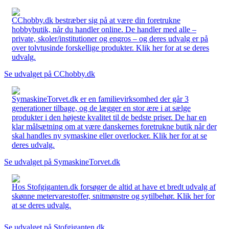
CChobby.dk bestræber sig på at være din foretrukne
hobbybutik, når du handler online. De handler med alle –
private, skoler/institutioner og engros – og deres udvalg er på
over tolvtusinde forskellige produkter. Klik her for at se deres
udvalg.
Se udvalget på CChobby.dk
SymaskineTorvet.dk er en familievirksomhed der går 3
generationer tilbage, og de lægger en stor ære i at sælge
produkter i den højeste kvalitet til de bedste priser. De har en
klar målsætning om at være danskernes foretrukne butik når der
skal handles ny symaskine eller overlocker. Klik her for at se
deres udvalg.
Se udvalget på SymaskineTorvet.dk
Hos Stofgiganten.dk forsøger de altid at have et bredt udvalg af
skønne metervarestoffer, snitmønstre og sytilbehør. Klik her for
at se deres udvalg.
Se udvalget på Stofgiganten.dk