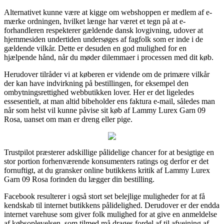
Alternativet kunne være at kigge om webshoppen er medlem af e-
mærke ordningen, hvilket længe har været et tegn på at e-
forhandleren respekterer gældende dansk lovgivning, udover at
hjemmesiden undertiden undersøges af fagfolk som er inde i de
gældende vilkår. Dette er desuden en god mulighed for en
hjælpende hånd, når du møder dilemmaer i processen med dit køb.
Herudover tilråder vi at køberen er vidende om de primære vilkår
der kan have indvirkning på bestillingen, for eksempel den
ombytningsrettighed webbutikken lover. Her er det ligeledes
essesentielt, at man altid bibeholder ens faktura e-mail, således man
når som helst vil kunne påvise sit køb af Lammy Lurex Garn 09
Rosa, uanset om man er dreng eller pige.
Trustpilot præsterer adskillige pålidelige chancer for at besigtige en
stor portion forhenværende konsumenters ratings og derfor er det
fornuftigt, at du gransker online butikkens kritik af Lammy Lurex
Garn 09 Rosa forinden du lægger din bestilling.
Facebook resulterer i også stort set belejlige muligheder for at få
kendskab til internet butikkens pålidelighed. Derudover er der endda
internet varehuse som giver folk mulighed for at give en anmeldelse
af købsoplevelsen, som tilmed må drages fordel af til afvejning af