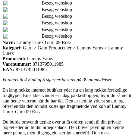
Besøg webshop
Besøg webshop
Besøg webshop
Besøg webshop
Besøg webshop
Besøg webshop
Navn:
Lammy Lurex Garn 09 Rosa
Kategori:
Garn > Garn Producenter > Lammy Yarns > Lammy
Lurex
Producent:
Lammy Yarns
Varenummer:
8713795011985
EAN:
8713795011985
Vurderet til
4.8
ud af 5 stjerner baseret på
39
anmeldelser
En lang række internet butikker yder nu en lang række forskellige
fragttyper. En sikker vinder er i dag pakkeshoppen, hvor du så nemt
kan hente varerne når du har tid. Den er nemlig yderst smart, og
oftest endda den mindst kostelige fragtmetode ved køb af Lammy
Lurex Garn 09 Rosa.
Du burde omvendt tænke over at få ordren sendt til din private
bopæl eller ud til din arbejdsplads. Den bliver jævnligt en kende
mere pebret, men til gengæld særligt smertefri. Den mest