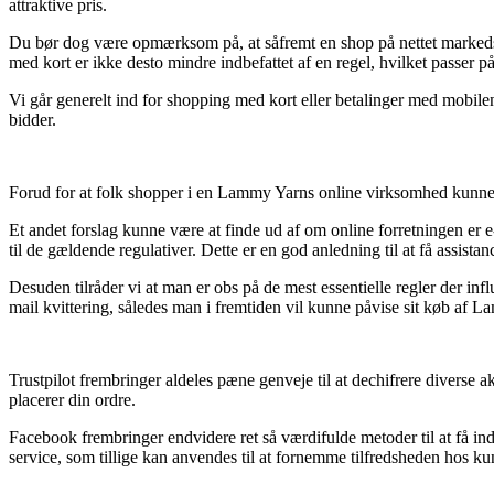
attraktive pris.
Du bør dog være opmærksom på, at såfremt en shop på nettet markedsfø
med kort er ikke desto mindre indbefattet af en regel, hvilket passer på
Vi går generelt ind for shopping med kort eller betalinger med mobile
bidder.
Forud for at folk shopper i en Lammy Yarns online virksomhed kunne 
Et andet forslag kunne være at finde ud af om online forretningen er 
til de gældende regulativer. Dette er en god anledning til at få assista
Desuden tilråder vi at man er obs på de mest essentielle regler der inf
mail kvittering, således man i fremtiden vil kunne påvise sit køb af L
Trustpilot frembringer aldeles pæne genveje til at dechifrere diverse
placerer din ordre.
Facebook frembringer endvidere ret så værdifulde metoder til at få 
service, som tillige kan anvendes til at fornemme tilfredsheden hos ku