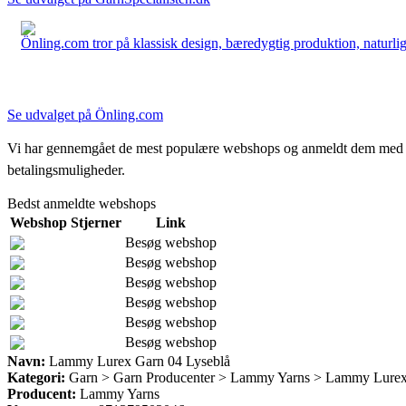
Önling.com tror på klassisk design, bæredygtig produktion, naturlige
Se udvalget på Önling.com
Vi har gennemgået de mest populære webshops og anmeldt dem med stjern
betalingsmuligheder.
Bedst anmeldte webshops
Webshop
Stjerner
Link
Besøg webshop
Besøg webshop
Besøg webshop
Besøg webshop
Besøg webshop
Besøg webshop
Navn:
Lammy Lurex Garn 04 Lyseblå
Kategori:
Garn > Garn Producenter > Lammy Yarns > Lammy Lure
Producent:
Lammy Yarns