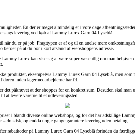
muligheder. En der er meget almindelig er i vore dage afhentningssteder
dste slags levering ved køb af Lammy Lurex Garn 04 Lyseblå.
 til når du er på job. Fragttypen er af og til en anelse mere omkostnings
o beroer på at du bor i kort afstand af webshoppens adresse.
mmy Lurex kan vise sig at være super væsentlig om man behøver din pak
t.
række produkter, eksempelvis Lammy Lurex Garn 04 Lyseblå, men som trods
af døren inden lagermedarbejderne har fri.
 er det påkrævet at der shoppes for en konkret sum. Desuden skal man ud
l at levere varerne til et udleveringssted.
 priser i blandt diverse online webshops, og for det har adskillige Lam
r – drastisk, og endda nogle gange garantere levering uden betaling.
s efter rabatkoder på Lammy Lurex Garn 04 Lyseblå forinden du færdiggør