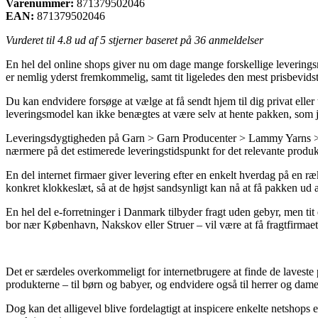
Varenummer:
871379502046
EAN:
871379502046
Vurderet til
4.8
ud af 5 stjerner baseret på
36
anmeldelser
En hel del online shops giver nu om dage mange forskellige leverings
er nemlig yderst fremkommelig, samt tit ligeledes den mest prisbevi
Du kan endvidere forsøge at vælge at få sendt hjem til dig privat eller
leveringsmodel kan ikke benægtes at være selv at hente pakken, som j
Leveringsdygtigheden på Garn > Garn Producenter > Lammy Yarns > La
nærmere på det estimerede leveringstidspunkt for det relevante produk
En del internet firmaer giver levering efter en enkelt hverdag på en 
konkret klokkeslæt, så at de højst sandsynligt kan nå at få pakken ud 
En hel del e-forretninger i Danmark tilbyder fragt uden gebyr, men tit
bor nær København, Nakskov eller Struer – vil være at få fragtfirmaet ti
Det er særdeles overkommeligt for internetbrugere at finde de laveste
produkterne – til børn og babyer, og endvidere også til herrer og dame
Dog kan det alligevel blive fordelagtigt at inspicere enkelte netshop