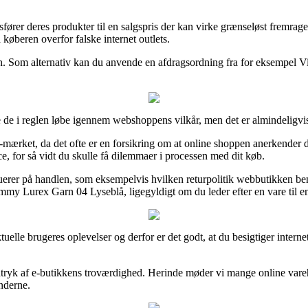
rer deres produkter til en salgspris der kan virke grænseløst fremrage
 køberen overfor falske internet outlets.
n. Som alternativ kan du anvende en afdragsordning fra for eksempel ViaB
de i reglen løbe igennem webshoppens vilkår, men det er almindeligvis
e-mærket, da det ofte er en forsikring om at online shoppen anerkender 
nce, for så vidt du skulle få dilemmaer i processen med dit køb.
luerer på handlen, som eksempelvis hvilken returpolitik webbutikken benyt
ammy Lurex Garn 04 Lyseblå, ligegyldigt om du leder efter en vare til en
 aktuelle brugeres oplevelser og derfor er det godt, at du besigtiger i
indtryk af e-butikkens troværdighed. Herinde møder vi mange online va
nderne.