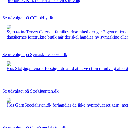
produkter. Klik her for at se deres udvalg.
Se udvalget på CChobby.dk
SymaskineTorvet.dk er en familievirksomhed der går 3 generationer t
danskernes foretrukne butik når der skal handles ny symaskine eller 
Se udvalget på SymaskineTorvet.dk
Hos Stofgiganten.dk forsøger de altid at have et bredt udvalg af skø
Se udvalget på Stofgiganten.dk
Hos GarnSpecialisten.dk forhandler de ikke nyproduceret garn, men op
Se udvalget på GarnSpecialisten.dk