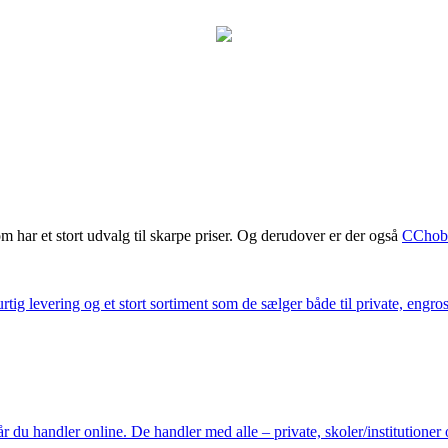
m har et stort udvalg til skarpe priser. Og derudover er der også
CChob
ig levering og et stort sortiment som de sælger både til private, engros 
du handler online. De handler med alle – private, skoler/institutioner 