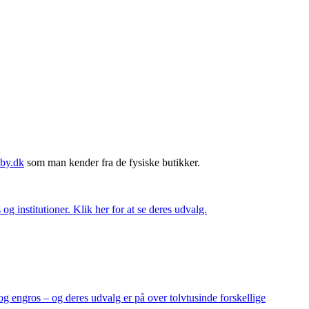
by.dk
som man kender fra de fysiske butikker.
og institutioner. Klik her for at se deres udvalg.
og engros – og deres udvalg er på over tolvtusinde forskellige