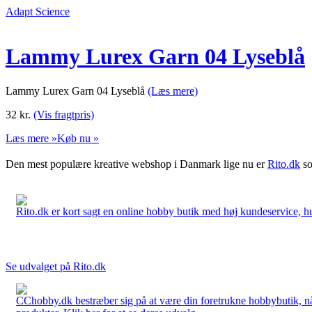
Adapt Science
Lammy Lurex Garn 04 Lyseblå
Lammy Lurex Garn 04 Lyseblå
(Læs mere)
32
kr.
(Vis fragtpris)
Læs mere »
Køb nu »
Den mest populære kreative webshop i Danmark lige nu er
Rito.dk
so
Rito.dk er kort sagt en online hobby butik med høj kundeservice, hurt
Se udvalget på Rito.dk
CChobby.dk bestræber sig på at være din foretrukne hobbybutik, når 