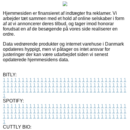
Hjemmesiden er finansieret af indtægter fra reklamer. Vi
arbejder tæt sammen med et hold af online selskaber i form
af at vi annoncerer deres tilbud, og tager imod honorar
forudsat en af de besøgende på vores side realiserer en
ordre.
Data vedrørende produkter og internet varehuse i Danmark
opdateres hyppigt, men vi påtager os intet ansvar for
justeringer der kan være udarbejdet siden vi senest
opdaterede hjemmesidens data.
BITLY:
1
1
1
1
1
1
1
1
1
1
1
1
1
1
1
1
1
1
1
1
1
1
1
1
1
1
1
1
1
1
1
1
1
1
1
1
1
1
1
1
1
1
1
1
1
1
1
1
1
1
1
1
1
1
1
1
1
1
1
1
1
1
1
1
1
1
1
1
1
1
1
1
1
1
1
1
1
1
1
1
1
1
1
1
1
1
1
1
1
1
1
1
1
1
1
1
1
1
1
1
SPOTIFY:
1
1
1
1
1
1
1
1
1
1
1
1
1
1
1
1
1
1
1
1
1
1
1
1
1
1
1
1
1
1
1
1
1
1
1
1
1
1
1
1
1
1
1
1
1
1
1
1
1
1
1
1
1
1
1
1
1
1
1
1
1
1
1
1
1
1
1
1
1
1
1
1
1
1
1
1
1
1
1
1
1
1
1
1
1
1
1
1
1
1
1
1
1
1
1
1
1
1
1
1
CUTTLY BIO: