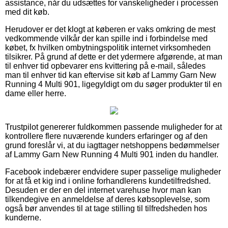
assistance, når du udsættes for vanskeligheder i processen
med dit køb.
Herudover er det klogt at køberen er vaks omkring de mest
vedkommende vilkår der kan spille ind i forbindelse med
købet, fx hvilken ombytningspolitik internet virksomheden
tilsikrer. På grund af dette er det ydermere afgørende, at man
til enhver tid opbevarer ens kvittering på e-mail, således
man til enhver tid kan eftervise sit køb af Lammy Garn New
Running 4 Multi 901, ligegyldigt om du søger produkter til en
dame eller herre.
Trustpilot genererer fuldkommen passende muligheder for at
kontrollere flere nuværende kunders erfaringer og af den
grund foreslår vi, at du iagttager netshoppens bedømmelser
af Lammy Garn New Running 4 Multi 901 inden du handler.
Facebook indebærer endvidere super passelige muligheder
for at få et kig ind i online forhandlerens kundetilfredshed.
Desuden er der en del internet varehuse hvor man kan
tilkendegive en anmeldelse af deres købsoplevelse, som
også bør anvendes til at tage stilling til tilfredsheden hos
kunderne.