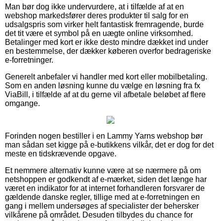
Man bør dog ikke undervurdere, at i tilfælde af at en
webshop markedsfører deres produkter til salg for en
udsalgspris som virker helt fantastisk fremragende, burde
det tit være et symbol på en uægte online virksomhed.
Betalinger med kort er ikke desto mindre dækket ind under
en bestemmelse, der dækker køberen overfor bedrageriske
e-forretninger.
Generelt anbefaler vi handler med kort eller mobilbetaling.
Som en anden løsning kunne du vælge en løsning fra fx
ViaBill, i tilfælde af at du gerne vil afbetale beløbet af flere
omgange.
Forinden nogen bestiller i en Lammy Yarns webshop bør
man sådan set kigge på e-butikkens vilkår, det er dog for det
meste en tidskrævende opgave.
Et nemmere alternativ kunne være at se nærmere på om
netshoppen er godkendt af e-mærket, siden det længe har
været en indikator for at internet forhandleren forsvarer de
gældende danske regler, tillige med at e-forretningen en
gang i mellem undersøges af specialister der behersker
vilkårene på området. Desuden tilbydes du chance for