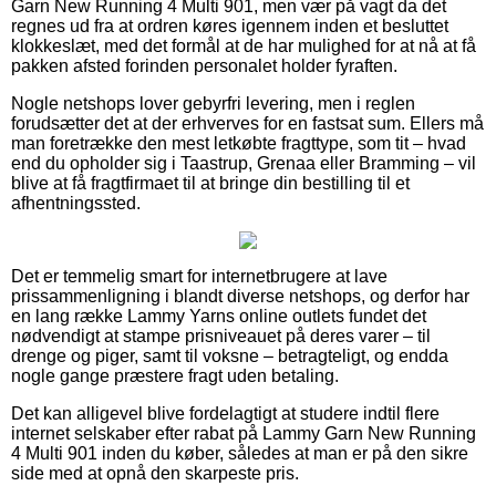
Garn New Running 4 Multi 901, men vær på vagt da det
regnes ud fra at ordren køres igennem inden et besluttet
klokkeslæt, med det formål at de har mulighed for at nå at få
pakken afsted forinden personalet holder fyraften.
Nogle netshops lover gebyrfri levering, men i reglen
forudsætter det at der erhverves for en fastsat sum. Ellers må
man foretrække den mest letkøbte fragttype, som tit – hvad
end du opholder sig i Taastrup, Grenaa eller Bramming – vil
blive at få fragtfirmaet til at bringe din bestilling til et
afhentningssted.
Det er temmelig smart for internetbrugere at lave
prissammenligning i blandt diverse netshops, og derfor har
en lang række Lammy Yarns online outlets fundet det
nødvendigt at stampe prisniveauet på deres varer – til
drenge og piger, samt til voksne – betragteligt, og endda
nogle gange præstere fragt uden betaling.
Det kan alligevel blive fordelagtigt at studere indtil flere
internet selskaber efter rabat på Lammy Garn New Running
4 Multi 901 inden du køber, således at man er på den sikre
side med at opnå den skarpeste pris.