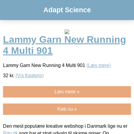
Adapt Science
Lammy Garn New Running
4 Multi 901
Lammy Garn New Running 4 Multi 901
(Læs mere)
32
kr.
(Vis fragtpris)
Læs mere »
Køb nu »
Den mest populære kreative webshop i Danmark lige nu er
Rito.dk
som har et stort udvalg til skarpe priser. Og