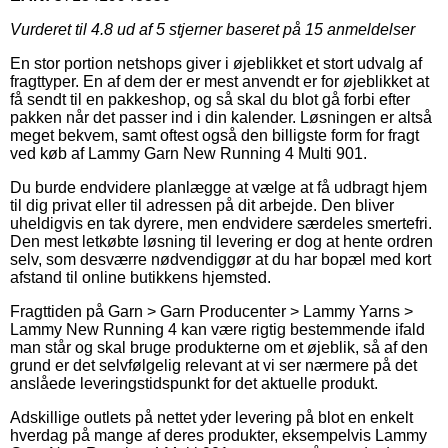
Vurderet til
4.8
ud af 5 stjerner baseret på
15
anmeldelser
En stor portion netshops giver i øjeblikket et stort udvalg af
fragttyper. En af dem der er mest anvendt er for øjeblikket at
få sendt til en pakkeshop, og så skal du blot gå forbi efter
pakken når det passer ind i din kalender. Løsningen er altså
meget bekvem, samt oftest også den billigste form for fragt
ved køb af Lammy Garn New Running 4 Multi 901.
Du burde endvidere planlægge at vælge at få udbragt hjem
til dig privat eller til adressen på dit arbejde. Den bliver
uheldigvis en tak dyrere, men endvidere særdeles smertefri.
Den mest letkøbte løsning til levering er dog at hente ordren
selv, som desværre nødvendiggør at du har bopæl med kort
afstand til online butikkens hjemsted.
Fragttiden på Garn > Garn Producenter > Lammy Yarns >
Lammy New Running 4 kan være rigtig bestemmende ifald
man står og skal bruge produkterne om et øjeblik, så af den
grund er det selvfølgelig relevant at vi ser nærmere på det
anslåede leveringstidspunkt for det aktuelle produkt.
Adskillige outlets på nettet yder levering på blot en enkelt
hverdag på mange af deres produkter, eksempelvis Lammy