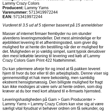
Lammy Crazy Colors
Producent:
Lammy Yarns
Varenummer:
5713419972244
EAN:
5713419972244
Vurderet til
3.5
ud af 5 stjerner baseret på
15
anmeldelser
Masser af internet firmaer frembyder nu om stunder
alverdens leveringsmodeller. Det mest almindelige er for
øjeblikket levering til et afhentningssted, som giver dig
mulighed for at hente din bestilling når der er mulighed for
det. Muligheden er jo vældig simpel, samt typisk derudover
den mest letkøbte løsning til levering ved køb af Lammy
Crazy Colors Garn Print 422 Nattehimmel.
Du kan ydermere afveje for og imod at få pakken leveret
hjem til hvor du bor eller til din arbejdsplads. Denne viser sig
gennemsnitligt et hak mere bekostelig, men samtidig
ekstremt hensigtsmæssig. Den billigste mulighed for fragt
kan ikke modsiges at være selv at hente ordren, som dog
kræver at du bor med kort afstand til e-firmaets hjemsted.
Leveringshastigheden på Garn > Garn Producenter >
Lammy Yarns > Lammy Crazy Colors kan vise sig at være
særligt vital forudsat vi behøver ordren om få sekunder, og