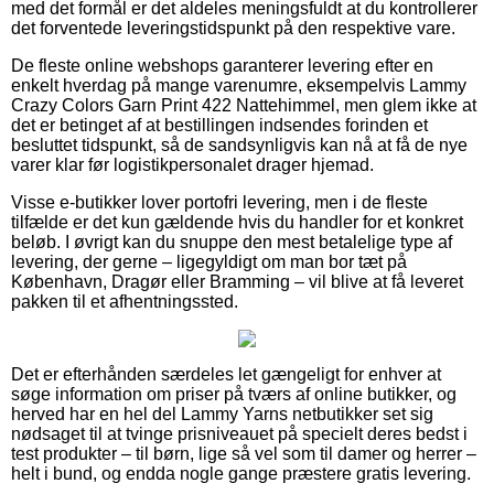
med det formål er det aldeles meningsfuldt at du kontrollerer
det forventede leveringstidspunkt på den respektive vare.
De fleste online webshops garanterer levering efter en
enkelt hverdag på mange varenumre, eksempelvis Lammy
Crazy Colors Garn Print 422 Nattehimmel, men glem ikke at
det er betinget af at bestillingen indsendes forinden et
besluttet tidspunkt, så de sandsynligvis kan nå at få de nye
varer klar før logistikpersonalet drager hjemad.
Visse e-butikker lover portofri levering, men i de fleste
tilfælde er det kun gældende hvis du handler for et konkret
beløb. I øvrigt kan du snuppe den mest betalelige type af
levering, der gerne – ligegyldigt om man bor tæt på
København, Dragør eller Bramming – vil blive at få leveret
pakken til et afhentningssted.
Det er efterhånden særdeles let gængeligt for enhver at
søge information om priser på tværs af online butikker, og
herved har en hel del Lammy Yarns netbutikker set sig
nødsaget til at tvinge prisniveauet på specielt deres bedst i
test produkter – til børn, lige så vel som til damer og herrer –
helt i bund, og endda nogle gange præstere gratis levering.