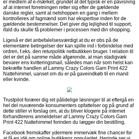
er medlem af e-mærket, grundet at det typisk er en påvisning
af at internet forretningen retter sig efter de gældende
danske regler, samt at netshoppen en gang i mellem
kontrolleres af fagmænd som har ekspertise inden for de
gældende bestemmelser. Det giver dig lejlighed til support,
ifald du skulle få problemer i processen med din shopping.
Ligeså er det anbefalelsesværdigt at du er obs på de
elementære betingelser der kan spille ind i forbindelse med
ordren, f.eks. den returpolitik netbutikken bruger. I relation til
det er det på samme måde afgørende, at man stadigvæk
bevarer ens kvitteringsmail, således man når som helst kan
bekræfte handlen af Lammy Crazy Colors Garn Print 422
Nattehimmel, uanset om du er på gaveindkøb til en mand
eller kvinde.
Trustpilot forærer dig ret pålidelige løsninger til at eftergå en
hel del nuværende konsumenters opfattelser og på grund af
dette stiller vi forslag om, at du bliver klogere på internet
forhandlerens anmeldelser af Lammy Crazy Colors Garn
Print 422 Nattehimmel forinden du lægger din bestilling.
Facebook fremskaffer ydermere immervæk fine chancer for
at få en idé om online butikkens popularitet. Herinde ser vi