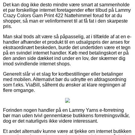
Det kan dog ikke desto mindre være smart at sammenholde
et par forskellige internet foretagender efter tilbud på Lammy
Crazy Colors Garn Print 422 Nattehimmel forud for at du
shopper, så man er velinformeret til at få fat i den skarpeste
pris.
Man skal trods alt være så påpasselig, at i tilfælde af at en e-
handler afhænder et produkt til en udsalgspris der anses for
ekstraordinært beskeden, burde det undertiden være et tegn
på en svindel internet handler. Køb med betalingskort er på
den anden side dækket ind under en lov, der skærmer dig
imod svindlende internet shops.
Generelt slår vi et slag for kortbestillinger eller betalinger
med mobilen. Alternativt bør du udnytte en afdragsordning
som f.eks. ViaBill, såfremt du ønsker at klare regningen af
flere omgange.
Forinden nogen handler på en Lammy Yarns e-forretning
bør man uden tvivl gennemlæse butikkens forretningsvilkår,
dog er det naturligvis ikke videre interessant.
Et andet alternativ kunne være at tjekke om internet butikken