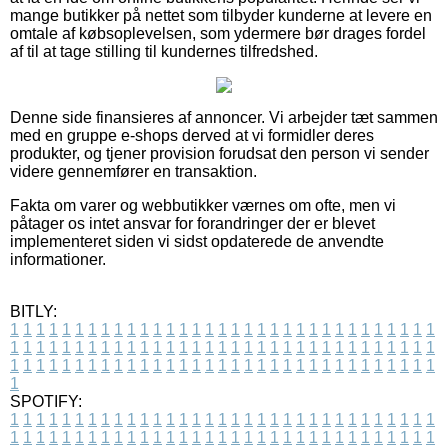
mange butikker på nettet som tilbyder kunderne at levere en
omtale af købsoplevelsen, som ydermere bør drages fordel
af til at tage stilling til kundernes tilfredshed.
Denne side finansieres af annoncer. Vi arbejder tæt sammen
med en gruppe e-shops derved at vi formidler deres
produkter, og tjener provision forudsat den person vi sender
videre gennemfører en transaktion.
Fakta om varer og webbutikker værnes om ofte, men vi
påtager os intet ansvar for forandringer der er blevet
implementeret siden vi sidst opdaterede de anvendte
informationer.
BITLY:
1
1
1
1
1
1
1
1
1
1
1
1
1
1
1
1
1
1
1
1
1
1
1
1
1
1
1
1
1
1
1
1
1
1
1
1
1
1
1
1
1
1
1
1
1
1
1
1
1
1
1
1
1
1
1
1
1
1
1
1
1
1
1
1
1
1
1
1
1
1
1
1
1
1
1
1
1
1
1
1
1
1
1
1
1
1
1
1
1
1
1
1
1
1
1
1
1
1
1
1
SPOTIFY:
1
1
1
1
1
1
1
1
1
1
1
1
1
1
1
1
1
1
1
1
1
1
1
1
1
1
1
1
1
1
1
1
1
1
1
1
1
1
1
1
1
1
1
1
1
1
1
1
1
1
1
1
1
1
1
1
1
1
1
1
1
1
1
1
1
1