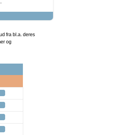
.
 fra bl.a. deres
mer og