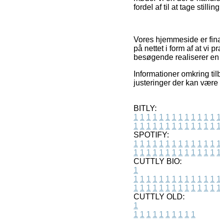
fordel af til at tage stilli
Vores hjemmeside er fina
på nettet i form af at vi
besøgende realiserer en b
Informationer omkring ti
justeringer der kan være 
BITLY:
1
1
1
1
1
1
1
1
1
1
1
1
1
1
1
1
1
1
1
1
1
1
1
1
1
1
SPOTIFY:
1
1
1
1
1
1
1
1
1
1
1
1
1
1
1
1
1
1
1
1
1
1
1
1
1
1
CUTTLY BIO:
1
1
1
1
1
1
1
1
1
1
1
1
1
1
1
1
1
1
1
1
1
1
1
1
1
1
1
CUTTLY OLD:
1
1
1
1
1
1
1
1
1
1
1