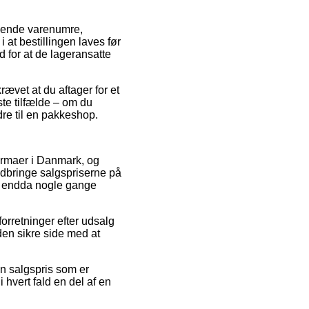
lgende varenumre,
at bestillingen laves før
d for at de lageransatte
ævet at du aftager for et
ste tilfælde – om du
rdre til en pakkeshop.
firmaer i Danmark, og
edbringe salgspriserne på
 og endda nogle gange
orretninger efter udsalg
en sikre side med at
en salgspris som er
 hvert fald en del af en