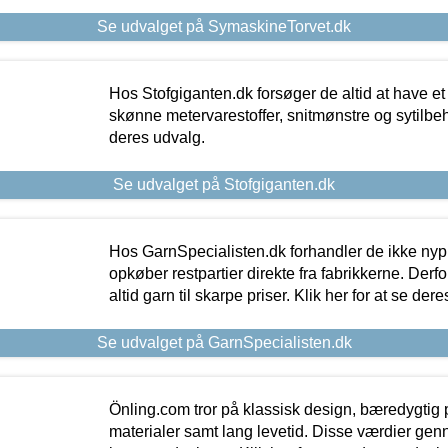
Se udvalget på SymaskineTorvet.dk
Hos Stofgiganten.dk forsøger de altid at have et
skønne metervarestoffer, snitmønstre og sytilbehø
deres udvalg.
Se udvalget på Stofgiganten.dk
Hos GarnSpecialisten.dk forhandler de ikke ny
opkøber restpartier direkte fra fabrikkerne. Derf
altid garn til skarpe priser. Klik her for at se der
Se udvalget på GarnSpecialisten.dk
Önling.com tror på klassisk design, bæredygtig p
materialer samt lang levetid. Disse værdier gen