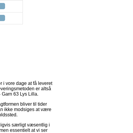
 i vore dage at få leveret
 Leveringsmetoden er altså
4 Garn 63 Lys Lilla.
gtformen bliver til tider
an ikke modsiges at være
oldssted.
vis særligt væsentlig i
men essentielt at vi ser