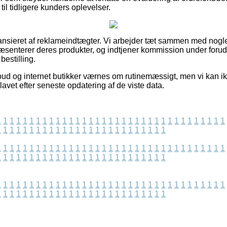
ng til tidligere kunders oplevelser.
nsieret af reklameindtægter. Vi arbejder tæt sammen med nogle 
 præsenterer deres produkter, og indtjener kommission under foru
estilling.
lbud og internet butikker værnes om rutinemæssigt, men vi kan i
lavet efter seneste opdatering af de viste data.
1
1
1
1
1
1
1
1
1
1
1
1
1
1
1
1
1
1
1
1
1
1
1
1
1
1
1
1
1
1
1
1
1
1
1
1
1
1
1
1
1
1
1
1
1
1
1
1
1
1
1
1
1
1
1
1
1
1
1
1
1
1
1
1
1
1
1
1
1
1
1
1
1
1
1
1
1
1
1
1
1
1
1
1
1
1
1
1
1
1
1
1
1
1
1
1
1
1
1
1
1
1
1
1
1
1
1
1
1
1
1
1
1
1
1
1
1
1
1
1
1
1
1
1
1
1
1
1
1
1
1
1
1
1
1
1
1
1
1
1
1
1
1
1
1
1
1
1
1
1
1
1
1
1
1
1
1
1
1
1
1
1
1
1
1
1
1
1
1
1
1
1
1
1
1
1
1
1
1
1
1
1
1