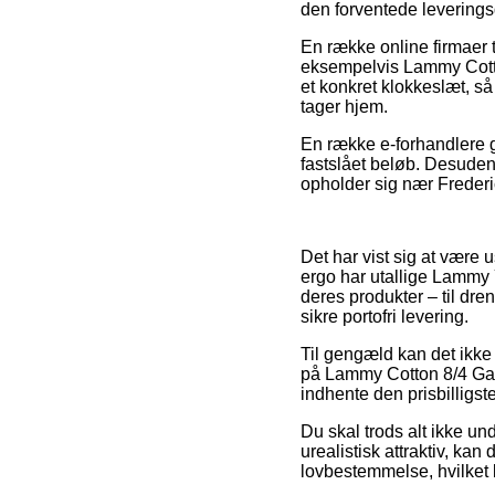
den forventede levering
En række online firmaer 
eksempelvis Lammy Cotton
et konkret klokkeslæt, så 
tager hjem.
En række e-forhandlere g
fastslået beløb. Desuden 
opholder sig nær Frederici
Det har vist sig at være 
ergo har utallige Lammy 
deres produkter – til dre
sikre portofri levering.
Til gengæld kan det ikke 
på Lammy Cotton 8/4 Garn
indhente den prisbilligste
Du skal trods alt ikke un
urealistisk attraktiv, kan
lovbestemmelse, hvilket b