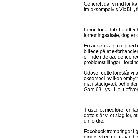
Generelt går vi ind for k
fra eksempelvis ViaBill, 
Forud for at folk handle
forretningsaftale, dog er 
En anden valgmulighed er
billede på at e-forhandle
er inde i de gældende reg
problemstillinger i forbi
Udover dette foreslår vi 
eksempel hvilken ombytnin
man stadigvæk beholder s
Garn 63 Lys Lilla, uafhæ
Trustpilot medfører en la
dette slår vi et slag for
din ordre.
Facebook frembringer lig
møder vi en del e-handle