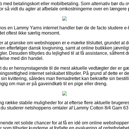
øb med betalingskort eller mobilbetaling. Som alternativ bør du o
for så vidt du agter at afbetale omkostningerne over en længere 
r hos en Lammy Yarns internet handler bør de de facto studere e
det oftest ikke særlig morsomt.
 at granske om webshoppen er e-mærke tilsluttet, grundet at de
ren efterfølger dansk lovgivning, samt at online butikken jævnligt
ler. Desuden tilbydes du lejlighed til at få assistance, såfremt d
ndelse med din handel.
at du er hensynstagende til de mest aktuelle vedtægter der er gæ
gsrettighed internet selskabet tilbyder. På grund af dette er det 
in kvittering, således man fremadrettet kan bekræfte sin bestil
ngig om man er på gaveindkøb til en pige eller dreng.
ng række stabile muligheder for at efterse flere aktuelle brugere
, at du studerer netshoppens omtaler af Lammy Cotton 8/4 Garn 63 
nende ret solide chancer for at få en idé om online webshoppens 
r som tilbyder kunderne at forfatte en evaluering af ordreforløb