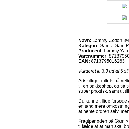
Navn:
Lammy Cotton 8/4 
Kategori:
Garn > Garn P
Producent:
Lammy Yar
Varenummer:
8713795
EAN:
8713795016263
Vurderet til
3.9
ud af 5 st
Adskillige outlets på net
til en pakkeshop, og så s
super praktisk, samt tit 
Du kunne tillige forsøge a
en tand mere omkostnings
at hente ordren selv, me
Fragtperioden på Garn > 
tilfælde af at man skal b