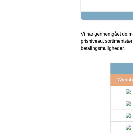
Vi har gennemgået de mes
prisniveau, sortimentstø
betalingsmuligheder.
Websh