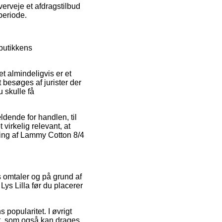
verveje et afdragstilbud
periode.
-butikkens
t almindeligvis er et
 besøges af jurister der
u skulle få
ldende for handlen, til
virkelig relevant, at
ling af Lammy Cotton 8/4
s omtaler og på grund af
Lys Lilla før du placerer
popularitet. I øvrigt
et, som også kan drages