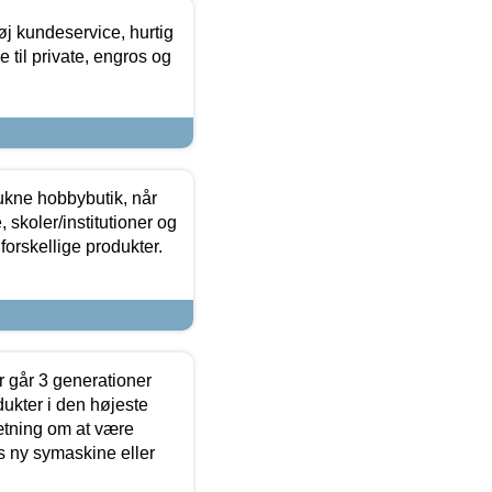
øj kundeservice, hurtig
 til private, engros og
ukne hobbybutik, når
 skoler/institutioner og
forskellige produkter.
 går 3 generationer
dukter i den højeste
sætning om at være
s ny symaskine eller