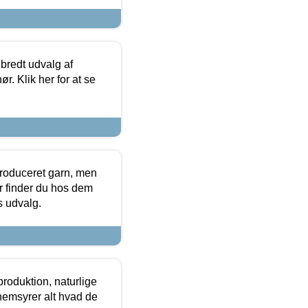
 bredt udvalg af
r. Klik her for at se
produceret garn, men
or finder du hos dem
es udvalg.
roduktion, naturlige
nemsyrer alt hvad de