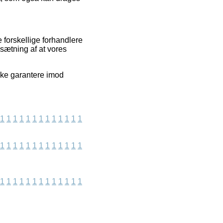
forskellige forhandlere
dsætning af at vores
kke garantere imod
1
1
1
1
1
1
1
1
1
1
1
1
1
1
1
1
1
1
1
1
1
1
1
1
1
1
1
1
1
1
1
1
1
1
1
1
1
1
1