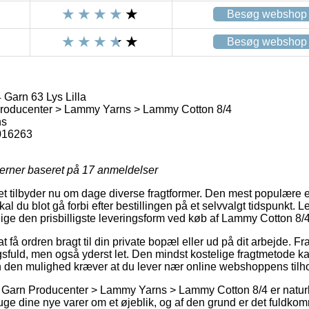
Besøg webshop
Besøg webshop
Garn 63 Lys Lilla
roducenter > Lammy Yarns > Lammy Cotton 8/4
ns
016263
jerner baseret på
17
anmeldelser
tet tilbyder nu om dage diverse fragtformer. Den mest populære er
kal du blot gå forbi efter bestillingen på et selvvalgt tidspunkt.
tillige den prisbilligste leveringsform ved køb af Lammy Cotton 8/
t få ordren bragt til din private bopæl eller ud på dit arbejde. Fra
fuld, men også yderst let. Den mindst kostelige fragtmetode k
n den mulighed kræver at du lever nær online webshoppens tilh
Garn Producenter > Lammy Yarns > Lammy Cotton 8/4 er naturlig
ruge dine nye varer om et øjeblik, og af den grund er det fuldkom