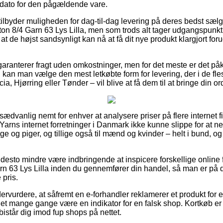
sdato for den pågældende vare.
tilbyder muligheden for dag-til-dag levering på deres bedst sæ
 8/4 Garn 63 Lys Lilla, men som trods alt tager udgangspunkt i 
at de højst sandsynligt kan nå at få dit nye produkt klargjort foru
aranterer fragt uden omkostninger, men for det meste er det påkr
kan man vælge den mest letkøbte form for levering, der i de fle
a, Hjørring eller Tønder – vil blive at få dem til at bringe din o
usædvanlig nemt for enhver at analysere priser på flere internet 
Yarns internet forretninger i Danmark ikke kunne slippe for at n
nge og piger, og tillige også til mænd og kvinder – helt i bund,
desto mindre være indbringende at inspicere forskellige online f
 63 Lys Lilla inden du gennemfører din handel, så man er på d
 pris.
dervurdere, at såfremt en e-forhandler reklamerer et produkt for 
 det mange gange være en indikator for en falsk shop. Kortkøb er i
istår dig imod fup shops på nettet.