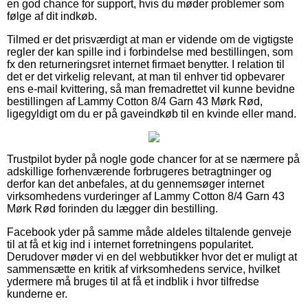
en god chance for support, hvis du møder problemer som
følge af dit indkøb.
Tilmed er det prisværdigt at man er vidende om de vigtigste
regler der kan spille ind i forbindelse med bestillingen, som
fx den returneringsret internet firmaet benytter. I relation til
det er det virkelig relevant, at man til enhver tid opbevarer
ens e-mail kvittering, så man fremadrettet vil kunne bevidne
bestillingen af Lammy Cotton 8/4 Garn 43 Mørk Rød,
ligegyldigt om du er på gaveindkøb til en kvinde eller mand.
Trustpilot byder på nogle gode chancer for at se nærmere på
adskillige forhenværende forbrugeres betragtninger og
derfor kan det anbefales, at du gennemsøger internet
virksomhedens vurderinger af Lammy Cotton 8/4 Garn 43
Mørk Rød forinden du lægger din bestilling.
Facebook yder på samme måde aldeles tiltalende genveje
til at få et kig ind i internet forretningens popularitet.
Derudover møder vi en del webbutikker hvor det er muligt at
sammensætte en kritik af virksomhedens service, hvilket
ydermere må bruges til at få et indblik i hvor tilfredse
kunderne er.