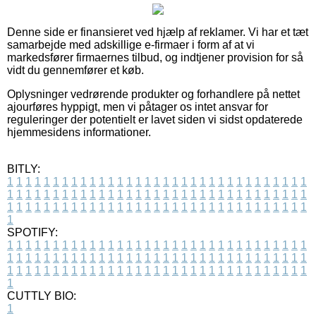
Denne side er finansieret ved hjælp af reklamer. Vi har et tæt
samarbejde med adskillige e-firmaer i form af at vi
markedsfører firmaernes tilbud, og indtjener provision for så
vidt du gennemfører et køb.
Oplysninger vedrørende produkter og forhandlere på nettet
ajourføres hyppigt, men vi påtager os intet ansvar for
reguleringer der potentielt er lavet siden vi sidst opdaterede
hjemmesidens informationer.
BITLY:
1
1
1
1
1
1
1
1
1
1
1
1
1
1
1
1
1
1
1
1
1
1
1
1
1
1
1
1
1
1
1
1
1
1
1
1
1
1
1
1
1
1
1
1
1
1
1
1
1
1
1
1
1
1
1
1
1
1
1
1
1
1
1
1
1
1
1
1
1
1
1
1
1
1
1
1
1
1
1
1
1
1
1
1
1
1
1
1
1
1
1
1
1
1
1
1
1
1
1
1
SPOTIFY:
1
1
1
1
1
1
1
1
1
1
1
1
1
1
1
1
1
1
1
1
1
1
1
1
1
1
1
1
1
1
1
1
1
1
1
1
1
1
1
1
1
1
1
1
1
1
1
1
1
1
1
1
1
1
1
1
1
1
1
1
1
1
1
1
1
1
1
1
1
1
1
1
1
1
1
1
1
1
1
1
1
1
1
1
1
1
1
1
1
1
1
1
1
1
1
1
1
1
1
1
CUTTLY BIO:
1