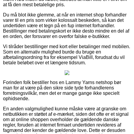
at få den mest betalelige pris.
Du må blot ikke glemme, at når en internet shop forhandler
varer til en pris som virker kolossalt beskeden, så kan det
undertiden være et tegn på en fup internet forhandler.
Bestillinger med betalingskort er ikke desto mindre en del af
en orden, der forsvarer en overfor falske e-butikker.
Vi tilråder bestillinger med kort eller betalinger med mobilen.
Som en alternativ mulighed burde du bruge en
afbetalingsordning fra for eksempel ViaBill, forudsat du vil
betale beløbet over et længere tidsrum.
Forinden folk bestiller hos en Lammy Yarns netshop bør
man for at være på den sikre side tyde forhandlerens
forretningsvilkår, men det er mange gange ikke specielt
ophidsende.
En anden valgmulighed kunne måske være at granske om
netbutikken er støttet af e-mærket, siden det ofte er et signal
om at online shoppen overholder de gældende danske
regler, foruden at internet firmaet undertiden revideres af
fagmænd der kender de gældende love. Dette er desuden