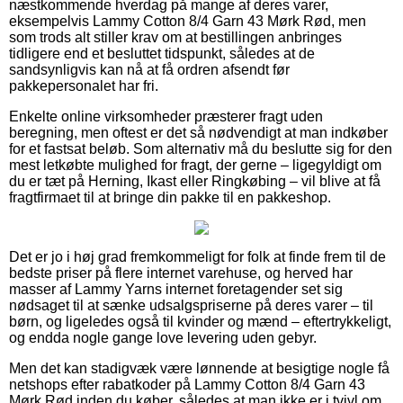
næstkommende hverdag på mange af deres varer,
eksempelvis Lammy Cotton 8/4 Garn 43 Mørk Rød, men
som trods alt stiller krav om at bestillingen anbringes
tidligere end et besluttet tidspunkt, således at de
sandsynligvis kan nå at få ordren afsendt før
pakkepersonalet har fri.
Enkelte online virksomheder præsterer fragt uden
beregning, men oftest er det så nødvendigt at man indkøber
for et fastsat beløb. Som alternativ må du beslutte sig for den
mest letkøbte mulighed for fragt, der gerne – ligegyldigt om
du er tæt på Herning, Ikast eller Ringkøbing – vil blive at få
fragtfirmaet til at bringe din pakke til en pakkeshop.
Det er jo i høj grad fremkommeligt for folk at finde frem til de
bedste priser på flere internet varehuse, og herved har
masser af Lammy Yarns internet foretagender set sig
nødsaget til at sænke udsalgspriserne på deres varer – til
børn, og ligeledes også til kvinder og mænd – eftertrykkeligt,
og endda nogle gange love levering uden gebyr.
Men det kan stadigvæk være lønnende at besigtige nogle få
netshops efter rabatkoder på Lammy Cotton 8/4 Garn 43
Mørk Rød inden du køber, således at man ikke er i tvivl om