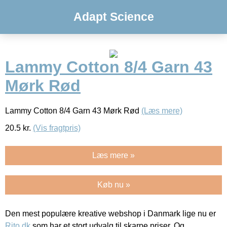
Adapt Science
Lammy Cotton 8/4 Garn 43
Mørk Rød
Lammy Cotton 8/4 Garn 43 Mørk Rød
(Læs mere)
20.5
kr.
(Vis fragtpris)
Læs mere »
Køb nu »
Den mest populære kreative webshop i Danmark lige nu er
Rito.dk
som har et stort udvalg til skarpe priser. Og