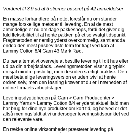
Vurderet til
3.9
ud af 5 stjerner baseret på
42
anmeldelser
En masse forhandlere på nettet foreslår nu om stunder
mange forskellige metoder til levering. En af de mest
almindelige er nu om dage pakkeshops, fordi det giver dig
fuld fleksibilitet til at hente pakken på et selvvalgt tidspunkt.
Fragtmetoden er nemlig yderst overkommelig, samt endda
endda den mest prisbevidste form for fragt ved køb af
Lammy Cotton 8/4 Garn 43 Mørk Rød.
Du bør alternativt overveje at bestille levering til dit hus eller
ud på din arbejdsplads. Leveringsmetoden viser sig typisk
en sjat mindre prisbillig, men desuden særligt praktisk. Den
mest betalelige leveringsversion er uden tvivl at hente
ordren selv, men den løsning kræver at du er i nærheden af
online firmaets arbejdslager.
Leveringsdygtigheden på Garn > Garn Producenter >
Lammy Yarns > Lammy Cotton 8/4 er yderst aktuel ifald man
har brug for dine nye produkter om kort tid, og herved er det
altså meningsfuldt at vi undersøger leveringstidspunktet ved
den relevante vare.
En række online virksomheder præsterer levering på