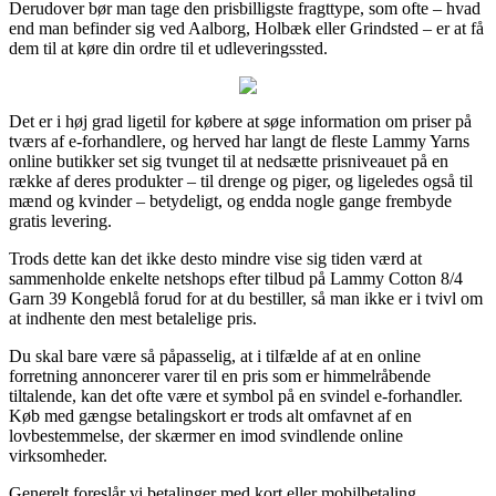
Derudover bør man tage den prisbilligste fragttype, som ofte – hvad
end man befinder sig ved Aalborg, Holbæk eller Grindsted – er at få
dem til at køre din ordre til et udleveringssted.
Det er i høj grad ligetil for købere at søge information om priser på
tværs af e-forhandlere, og herved har langt de fleste Lammy Yarns
online butikker set sig tvunget til at nedsætte prisniveauet på en
række af deres produkter – til drenge og piger, og ligeledes også til
mænd og kvinder – betydeligt, og endda nogle gange frembyde
gratis levering.
Trods dette kan det ikke desto mindre vise sig tiden værd at
sammenholde enkelte netshops efter tilbud på Lammy Cotton 8/4
Garn 39 Kongeblå forud for at du bestiller, så man ikke er i tvivl om
at indhente den mest betalelige pris.
Du skal bare være så påpasselig, at i tilfælde af at en online
forretning annoncerer varer til en pris som er himmelråbende
tiltalende, kan det ofte være et symbol på en svindel e-forhandler.
Køb med gængse betalingskort er trods alt omfavnet af en
lovbestemmelse, der skærmer en imod svindlende online
virksomheder.
Generelt foreslår vi betalinger med kort eller mobilbetaling.