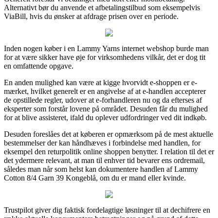
Alternativt bør du anvende et afbetalingstilbud som eksempelvis
ViaBill, hvis du ønsker at afdrage prisen over en periode.
Inden nogen køber i en Lammy Yarns internet webshop burde man
for at være sikker have øje for virksomhedens vilkår, det er dog tit
en omfattende opgave.
En anden mulighed kan være at kigge hvorvidt e-shoppen er e-
mærket, hvilket generelt er en angivelse af at e-handlen accepterer
de opstillede regler, udover at e-forhandleren nu og da efterses af
eksperter som forstår lovene på området. Desuden får du mulighed
for at blive assisteret, ifald du oplever udfordringer ved dit indkøb.
Desuden foreslåes det at køberen er opmærksom på de mest aktuelle
bestemmelser der kan håndhæves i forbindelse med handlen, for
eksempel den returpolitik online shoppen benytter. I relation til det er
det ydermere relevant, at man til enhver tid bevarer ens ordremail,
således man når som helst kan dokumentere handlen af Lammy
Cotton 8/4 Garn 39 Kongeblå, om du er mand eller kvinde.
Trustpilot giver dig faktisk fordelagtige løsninger til at dechifrere en