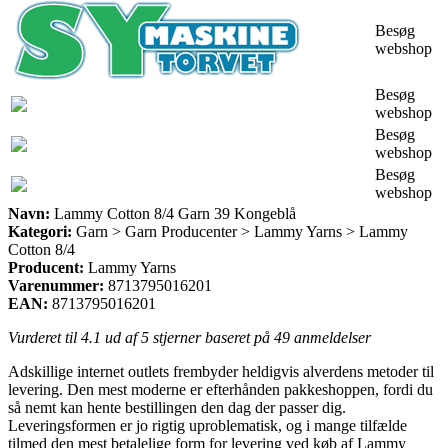
Besøg
webshop
Besøg
webshop
Besøg
webshop
Besøg
webshop
Navn:
Lammy Cotton 8/4 Garn 39 Kongeblå
Kategori:
Garn > Garn Producenter > Lammy Yarns > Lammy
Cotton 8/4
Producent:
Lammy Yarns
Varenummer:
8713795016201
EAN:
8713795016201
Vurderet til
4.1
ud af 5 stjerner baseret på
49
anmeldelser
Adskillige internet outlets frembyder heldigvis alverdens metoder til
levering. Den mest moderne er efterhånden pakkeshoppen, fordi du
så nemt kan hente bestillingen den dag der passer dig.
Leveringsformen er jo rigtig uproblematisk, og i mange tilfælde
tilmed den mest betalelige form for levering ved køb af Lammy