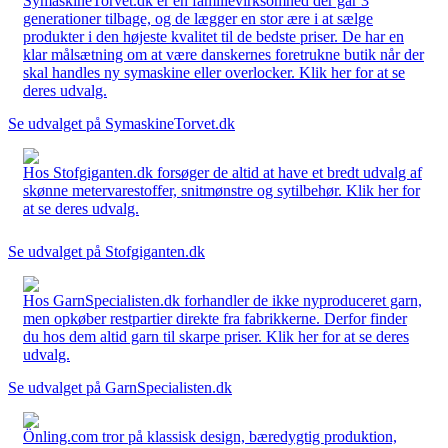
SymaskineTorvet.dk er en familievirksomhed der går 3
generationer tilbage, og de lægger en stor ære i at sælge
produkter i den højeste kvalitet til de bedste priser. De har en
klar målsætning om at være danskernes foretrukne butik når der
skal handles ny symaskine eller overlocker. Klik her for at se
deres udvalg.
Se udvalget på SymaskineTorvet.dk
Hos Stofgiganten.dk forsøger de altid at have et bredt udvalg af
skønne metervarestoffer, snitmønstre og sytilbehør. Klik her for
at se deres udvalg.
Se udvalget på Stofgiganten.dk
Hos GarnSpecialisten.dk forhandler de ikke nyproduceret garn,
men opkøber restpartier direkte fra fabrikkerne. Derfor finder
du hos dem altid garn til skarpe priser. Klik her for at se deres
udvalg.
Se udvalget på GarnSpecialisten.dk
Önling.com tror på klassisk design, bæredygtig produktion,