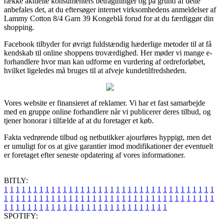
række aktuelle konsumenters betragtninger og på grund af dette
anbefales det, at du eftersøger internet virksomhedens anmeldelser af
Lammy Cotton 8/4 Garn 39 Kongeblå forud for at du færdiggør din
shopping.
Facebook tilbyder for øvrigt fuldstændig hæderlige metoder til at få
kendskab til online shoppens troværdighed. Her møder vi mange e-
forhandlere hvor man kan udforme en vurdering af ordreforløbet,
hvilket ligeledes må bruges til at afveje kundetilfredsheden.
Vores website er finansieret af reklamer. Vi har et fast samarbejde
med en gruppe online forhandlere når vi publicerer deres tilbud, og
tjener honorar i tilfælde af at du foretager et køb.
Fakta vedrørende tilbud og netbutikker ajourføres hyppigt, men det
er umuligt for os at give garantier imod modifikationer der eventuelt
er foretaget efter seneste opdatering af vores informationer.
BITLY:
1
1
1
1
1
1
1
1
1
1
1
1
1
1
1
1
1
1
1
1
1
1
1
1
1
1
1
1
1
1
1
1
1
1
1
1
1
1
1
1
1
1
1
1
1
1
1
1
1
1
1
1
1
1
1
1
1
1
1
1
1
1
1
1
1
1
1
1
1
1
1
1
1
1
1
1
1
1
1
1
1
1
1
1
1
1
1
1
1
1
1
1
1
1
1
1
1
1
1
1
SPOTIFY: