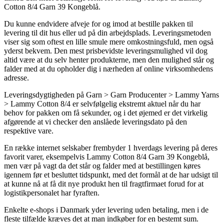
Cotton 8/4 Garn 39 Kongeblå.
Du kunne endvidere afveje for og imod at bestille pakken til
levering til dit hus eller ud på din arbejdsplads. Leveringsmetoden
viser sig som oftest en lille smule mere omkostningsfuld, men også
yderst bekvem. Den mest prisbevidste leveringsmulighed vil dog
altid være at du selv henter produkterne, men den mulighed står og
falder med at du opholder dig i nærheden af online virksomhedens
adresse.
Leveringsdygtigheden på Garn > Garn Producenter > Lammy Yarns
> Lammy Cotton 8/4 er selvfølgelig ekstremt aktuel når du har
behov for pakken om få sekunder, og i det øjemed er det virkelig
afgørende at vi checker den anslåede leveringsdato på den
respektive vare.
En række internet selskaber frembyder 1 hverdags levering på deres
favorit varer, eksempelvis Lammy Cotton 8/4 Garn 39 Kongeblå,
men vær på vagt da det står og falder med at bestillingen køres
igennem før et besluttet tidspunkt, med det formål at de har udsigt til
at kunne nå at få dit nye produkt hen til fragtfirmaet forud for at
logistikpersonalet har fyraften.
Enkelte e-shops i Danmark yder levering uden betaling, men i de
fleste tilfælde kræves det at man indkøber for en bestemt sum.