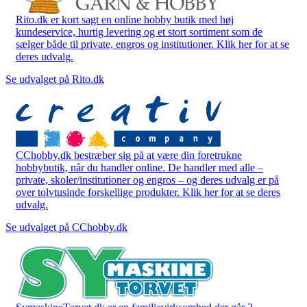
Rito.dk er kort sagt en online hobby butik med høj
kundeservice, hurtig levering og et stort sortiment som de
sælger både til private, engros og institutioner. Klik her for at se
deres udvalg.
Se udvalget på Rito.dk
CChobby.dk bestræber sig på at være din foretrukne
hobbybutik, når du handler online. De handler med alle –
private, skoler/institutioner og engros – og deres udvalg er på
over tolvtusinde forskellige produkter. Klik her for at se deres
udvalg.
Se udvalget på CChobby.dk