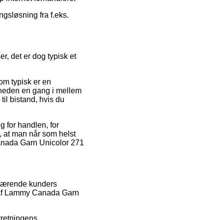
ngsløsning fra f.eks.
, det er dog typisk et
om typisk er en
omheden en gang i mellem
til bistand, hvis du
g for handlen, for
t, at man når som helst
Canada Garn Unicolor 271
enværende kunders
r af Lammy Canada Garn
rretningens