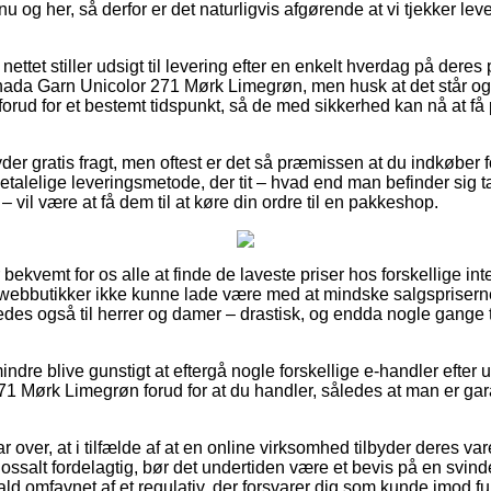
u og her, så derfor er det naturligvis afgørende at vi tjekker leve
ettet stiller udsigt til levering efter en enkelt hverdag på der
a Garn Unicolor 271 Mørk Limegrøn, men husk at det står og 
forud for et bestemt tidspunkt, så de med sikkerhed kan nå at få 
r gratis fragt, men oftest er det så præmissen at du indkøber fo
talelige leveringsmetode, der tit – hvad end man befinder sig t
 vil være at få dem til at køre din ordre til en pakkeshop.
bekvemt for os alle at finde de laveste priser hos forskellige in
ebbutikker ikke kunne lade være med at mindske salgspriserne 
edes også til herrer og damer – drastisk, og endda nogle gange 
indre blive gunstigt at eftergå nogle forskellige e-handler efte
 Mørk Limegrøn forud for at du handler, således at man er garant
 over, at i tilfælde af at en online virksomhed tilbyder deres varer
lossalt fordelagtig, bør det undertiden være et bevis på en svind
fald omfavnet af et regulativ, der forsvarer dig som kunde imod fu