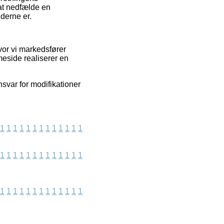
at nedfælde en
derne er.
vor vi markedsfører
eside realiserer en
nsvar for modifikationer
1
1
1
1
1
1
1
1
1
1
1
1
1
1
1
1
1
1
1
1
1
1
1
1
1
1
1
1
1
1
1
1
1
1
1
1
1
1
1