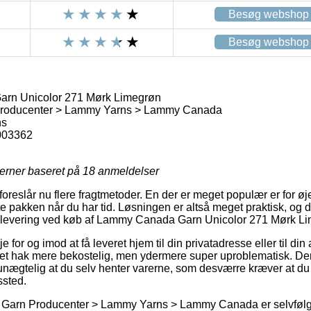
Besøg webshop
Besøg webshop
rn Unicolor 271 Mørk Limegrøn
Producenter > Lammy Yarns > Lammy Canada
ns
003362
jerner baseret på
18
anmeldelser
 foreslår nu flere fragtmetoder. En der er meget populær er for 
e pakken når du har tid. Løsningen er altså meget praktisk, o
or levering ved køb af Lammy Canada Garn Unicolor 271 Mørk L
e for og imod at få leveret hjem til din privatadresse eller til din
t et hak mere bekostelig, men ydermere super uproblematisk. De
unægtelig at du selv henter varerne, som desværre kræver at du e
ssted.
 Garn Producenter > Lammy Yarns > Lammy Canada er selvfølge