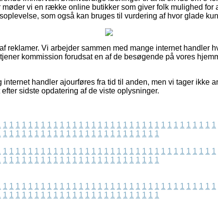
møder vi en række online butikker som giver folk mulighed for 
oplevelse, som også kan bruges til vurdering af hvor glade kun
t af reklamer. Vi arbejder sammen med mange internet handler h
g tjener kommission forudsat en af de besøgende på vores hjemm
nternet handler ajourføres fra tid til anden, men vi tager ikke a
 efter sidste opdatering af de viste oplysninger.
1
1
1
1
1
1
1
1
1
1
1
1
1
1
1
1
1
1
1
1
1
1
1
1
1
1
1
1
1
1
1
1
1
1
1
1
1
1
1
1
1
1
1
1
1
1
1
1
1
1
1
1
1
1
1
1
1
1
1
1
1
1
1
1
1
1
1
1
1
1
1
1
1
1
1
1
1
1
1
1
1
1
1
1
1
1
1
1
1
1
1
1
1
1
1
1
1
1
1
1
1
1
1
1
1
1
1
1
1
1
1
1
1
1
1
1
1
1
1
1
1
1
1
1
1
1
1
1
1
1
1
1
1
1
1
1
1
1
1
1
1
1
1
1
1
1
1
1
1
1
1
1
1
1
1
1
1
1
1
1
1
1
1
1
1
1
1
1
1
1
1
1
1
1
1
1
1
1
1
1
1
1
1