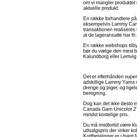
om vi mangler produktet n
aktuelle produkt.
En række forhandlere på n
eksempelvis Lammy Canad
transaktionen realiseres 
at de lageransatte har fri.
En række webshops tilbyde
bør du vælge den mest be
Kalundborg eller Lemvig –
Det er efterhånden super 
adskillige Lammy Yarns w
drenge og piger, og ligel
beregning.
Dog kan det ikke desto m
Canada Garn Unicolor 271
mindst kostelige pris.
Du må imidlertid være klar
udsalgspris der virker ko
Kortbetalinger er i hvert 