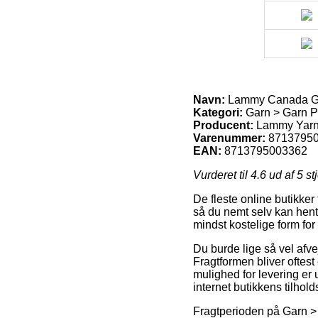
Navn:
Lammy Canada Ga
Kategori:
Garn > Garn 
Producent:
Lammy Yar
Varenummer:
8713795
EAN:
8713795003362
Vurderet til
4.6
ud af 5 st
De fleste online butikker
så du nemt selv kan hent
mindst kostelige form f
Du burde lige så vel afvej
Fragtformen bliver oftes
mulighed for levering er 
internet butikkens tilhold
Fragtperioden på Garn >