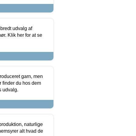
 bredt udvalg af
r. Klik her for at se
produceret garn, men
or finder du hos dem
es udvalg.
roduktion, naturlige
nemsyrer alt hvad de