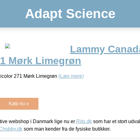
Adapt Science
Lammy Canad
71 Mørk Limegrøn
color 271 Mørk Limegrøn
(Læs mere)
Køb nu »
ive webshop i Danmark lige nu er
Rito.dk
som har et stort udval
Chobby.dk
som man kender fra de fysiske butikker.