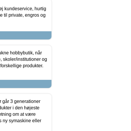
øj kundeservice, hurtig
 til private, engros og
ukne hobbybutik, når
 skoler/institutioner og
forskellige produkter.
 går 3 generationer
dukter i den højeste
sætning om at være
s ny symaskine eller