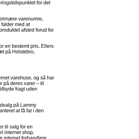
ringstidspunktet for det
es primære varenumre,
falder med at
produktet afsted forud for
r en bestemt pris. Ellers
æt på Holstebro,
ternet varehuse, og så har
på deres varer – til
tilbyde fragt uden
r udsalg på Lammy
eret at få fat i den
 til salg for en
el internet shop.
p internet forhandlere.