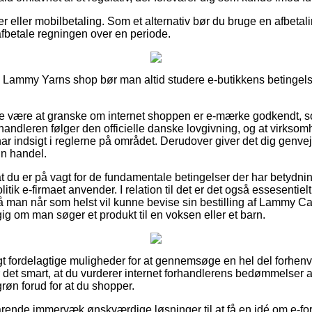
er eller mobilbetaling. Som et alternativ bør du bruge en afbetali
l afbetale regningen over en periode.
Lammy Yarns shop bør man altid studere e-butikkens betingelser
ke være at granske om internet shoppen er e-mærke godkendt, s
orhandleren følger den officielle danske lovgivning, og at virks
ar indsigt i reglerne på området. Derudover giver det dig genvej 
n handel.
 du er på vagt for de fundamentale betingelser der har betydnin
tik e-firmaet anvender. I relation til det er det også essesentiel
 så man når som helst vil kunne bevise sin bestilling af Lammy 
 om man søger et produkt til en voksen eller et barn.
vigt fordelagtige muligheder for at gennemsøge en hel del forh
er det smart, at du vurderer internet forhandlerens bedømmelse
øn forud for at du shopper.
rende immervæk ønskværdige løsninger til at få en idé om e-fo