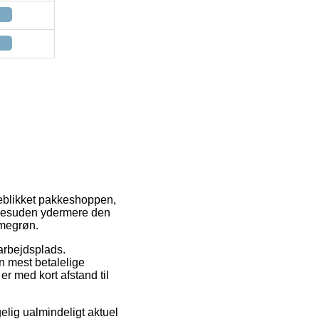
øjeblikket pakkeshoppen,
g desuden ydermere den
imegrøn.
 arbejdsplads.
n mest betalelige
r med kort afstand til
lig ualmindeligt aktuel