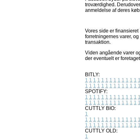
troværdighed. Derudover 
anmeldelse af deres købs
Vores side er finansiere
forretningernes varer, o
transaktion.
Viden angående varer og i
der eventuelt er foretaget
BITLY:
1
1
1
1
1
1
1
1
1
1
1
1
1
1
1
1
1
1
1
1
1
1
1
1
1
1
SPOTIFY:
1
1
1
1
1
1
1
1
1
1
1
1
1
1
1
1
1
1
1
1
1
1
1
1
1
1
CUTTLY BIO:
1
1
1
1
1
1
1
1
1
1
1
1
1
1
1
1
1
1
1
1
1
1
1
1
1
1
1
CUTTLY OLD:
1