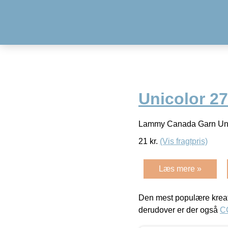
Unicolor 2
Lammy Canada Garn Uni
21
kr.
(Vis fragtpris)
Læs mere »
Den mest populære kreat
derudover er der også
C