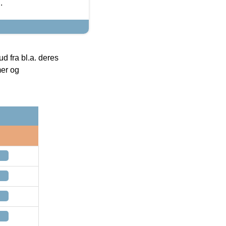
.
 fra bl.a. deres
mer og