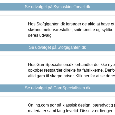
Se udvalget på SymaskineTorvet.dk
Hos Stofgiganten.dk forsøger de altid at have et
skønne metervarestoffer, snitmønstre og sytilbehø
deres udvalg.
Se udvalget på Stofgiganten.dk
Hos GarnSpecialisten.dk forhandler de ikke ny
opkøber restpartier direkte fra fabrikkerne. Derf
altid garn til skarpe priser. Klik her for at se der
Se udvalget på GarnSpecialisten.dk
Önling.com tror på klassisk design, bæredygtig p
materialer samt lang levetid. Disse værdier gen