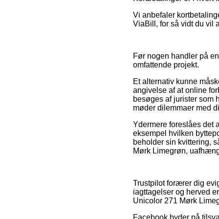
Vi anbefaler kortbetaling
ViaBill, for så vidt du vi
Før nogen handler på en 
omfattende projekt.
Et alternativ kunne mås
angivelse af at online f
besøges af jurister som h
møder dilemmaer med di
Ydermere foreslåes det at
eksempel hvilken byttepoli
beholder sin kvittering,
Mørk Limegrøn, uafhængig
Trustpilot forærer dig e
iagttagelser og herved 
Unicolor 271 Mørk Limegr
Facebook byder på tilsva