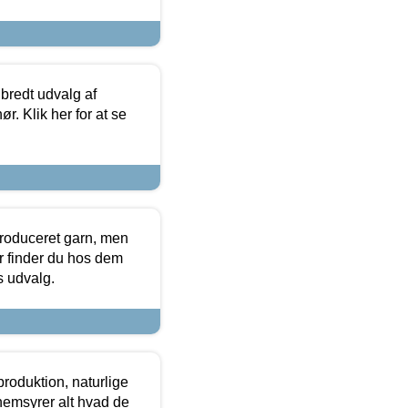
 bredt udvalg af
r. Klik her for at se
produceret garn, men
or finder du hos dem
es udvalg.
roduktion, naturlige
nemsyrer alt hvad de