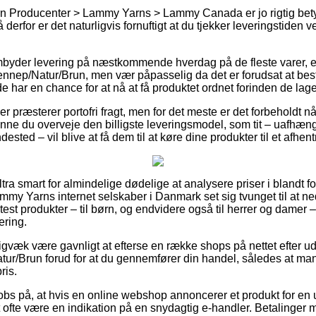
rn Producenter > Lammy Yarns > Lammy Canada er jo rigtig bet
å derfor er det naturligvis fornuftigt at du tjekker leveringstide
rembyder levering på næstkommende hverdag på de fleste varer
ep/Natur/Brun, men vær påpasselig da det er forudsat at besti
e har en chance for at nå at få produktet ordnet forinden de lager
er præsterer portofri fragt, men for det meste er det forbeholdt n
nne du overveje den billigste leveringsmodel, som tit – uafhæn
dested – vil blive at få dem til at køre dine produkter til et afhen
ltra smart for almindelige dødelige at analysere priser i blandt f
ammy Yarns internet selskaber i Danmark set sig tvunget til at n
 test produkter – til børn, og endvidere også til herrer og damer
ering.
digvæk være gavnligt at efterse en række shops på nettet efte
r/Brun forud for at du gennemfører din handel, således at man 
ris.
obs på, at hvis en online webshop annoncerer et produkt for en 
et ofte være en indikation på en snydagtig e-handler. Betalinger 