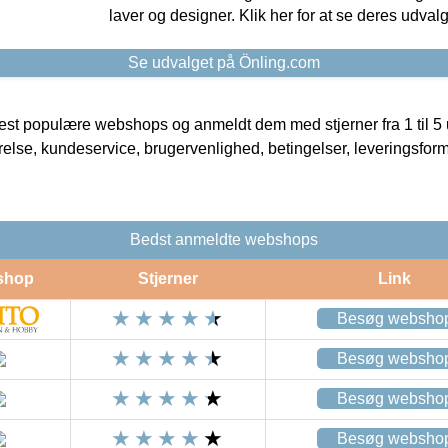
laver og designer. Klik her for at se deres udvalg
Se udvalget på Önling.com
t populære webshops og anmeldt dem med stjerner fra 1 til 5 ud
rrelse, kundeservice, brugervenlighed, betingelser, leveringsfor
Bedst anmeldte webshops
shop
Stjerner
Link
Besøg websho
Besøg websho
Besøg websho
Besøg websho