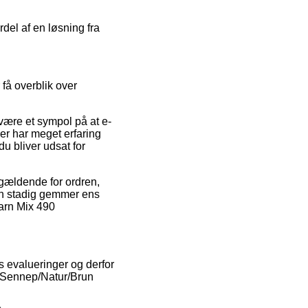
rdel af en løsning fra
få overblik over
 være et sympol på at e-
der har meget erfaring
u bliver udsat for
gældende for ordren,
 man stadig gemmer ens
arn Mix 490
s evalueringer og derfor
0 Sennep/Natur/Brun