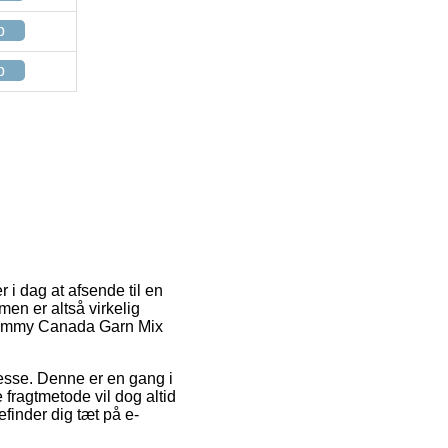
p
p
r i dag at afsende til en
en er altså virkelig
f Lammy Canada Garn Mix
dresse. Denne er en gang i
 fragtmetode vil dog altid
efinder dig tæt på e-