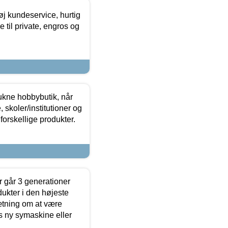
øj kundeservice, hurtig
 til private, engros og
ukne hobbybutik, når
 skoler/institutioner og
forskellige produkter.
 går 3 generationer
dukter i den højeste
sætning om at være
s ny symaskine eller