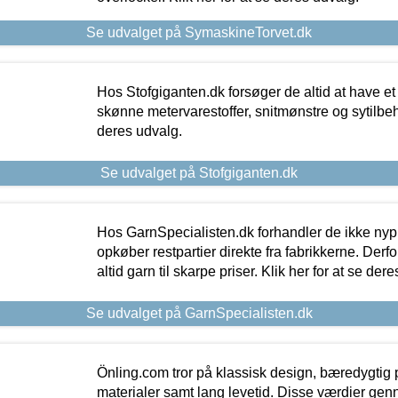
Se udvalget på SymaskineTorvet.dk
Hos Stofgiganten.dk forsøger de altid at have et
skønne metervarestoffer, snitmønstre og sytilbehø
deres udvalg.
Se udvalget på Stofgiganten.dk
Hos GarnSpecialisten.dk forhandler de ikke ny
opkøber restpartier direkte fra fabrikkerne. Derf
altid garn til skarpe priser. Klik her for at se der
Se udvalget på GarnSpecialisten.dk
Önling.com tror på klassisk design, bæredygtig p
materialer samt lang levetid. Disse værdier gen