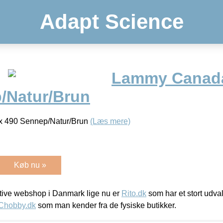
Adapt Science
Lammy Canada
/Natur/Brun
 490 Sennep/Natur/Brun
(Læs mere)
Køb nu »
ive webshop i Danmark lige nu er
Rito.dk
som har et stort udval
Chobby.dk
som man kender fra de fysiske butikker.