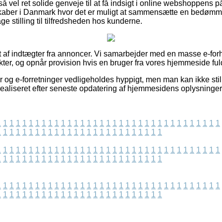
 vel ret solide genveje til at få indsigt i online webshoppens p
lskaber i Danmark hvor det er muligt at sammensætte en bedømm
tage stilling til tilfredsheden hos kunderne.
t af indtægter fra annoncer. Vi samarbejder med en masse e-forh
ter, og opnår provision hvis en bruger fra vores hjemmeside fuld
og e-forretninger vedligeholdes hyppigt, men man kan ikke still
 realiseret efter seneste opdatering af hjemmesidens oplysninger
1
1
1
1
1
1
1
1
1
1
1
1
1
1
1
1
1
1
1
1
1
1
1
1
1
1
1
1
1
1
1
1
1
1
1
1
1
1
1
1
1
1
1
1
1
1
1
1
1
1
1
1
1
1
1
1
1
1
1
1
1
1
1
1
1
1
1
1
1
1
1
1
1
1
1
1
1
1
1
1
1
1
1
1
1
1
1
1
1
1
1
1
1
1
1
1
1
1
1
1
1
1
1
1
1
1
1
1
1
1
1
1
1
1
1
1
1
1
1
1
1
1
1
1
1
1
1
1
1
1
1
1
1
1
1
1
1
1
1
1
1
1
1
1
1
1
1
1
1
1
1
1
1
1
1
1
1
1
1
1
1
1
1
1
1
1
1
1
1
1
1
1
1
1
1
1
1
1
1
1
1
1
1