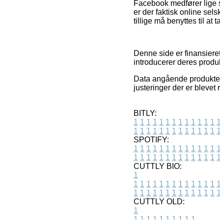
Facebook medfører lige så
er der faktisk online se
tillige må benyttes til at 
Denne side er finansiere
introducerer deres produk
Data angående produkter 
justeringer der er blevet
BITLY:
1
1
1
1
1
1
1
1
1
1
1
1
1
1
1
1
1
1
1
1
1
1
1
1
1
1
SPOTIFY:
1
1
1
1
1
1
1
1
1
1
1
1
1
1
1
1
1
1
1
1
1
1
1
1
1
1
CUTTLY BIO:
1
1
1
1
1
1
1
1
1
1
1
1
1
1
1
1
1
1
1
1
1
1
1
1
1
1
1
CUTTLY OLD:
1
1
1
1
1
1
1
1
1
1
1