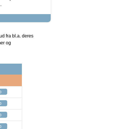
.
 fra bl.a. deres
mer og
p
p
p
p