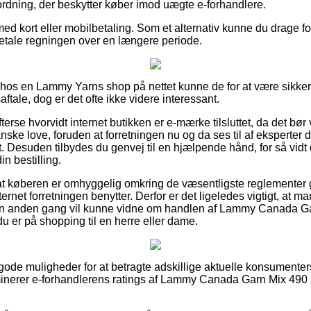
rordning, der beskytter køber imod uægte e-forhandlere.
med kort eller mobilbetaling. Som et alternativ kunne du drage fo
l betale regningen over en længere periode.
r hos en Lammy Yarns shop på nettet kunne de for at være sikker 
ftale, dog er det ofte ikke videre interessant.
terse hvorvidt internet butikken er e-mærke tilsluttet, da det bør
anske love, foruden at forretningen nu og da ses til af eksperter 
 Desuden tilbydes du genvej til en hjælpende hånd, for så vidt d
n bestilling.
 at køberen er omhyggelig omkring de væsentligste reglementer 
nternet forretningen benytter. Derfor er det ligeledes vigtigt, at
 en anden gang vil kunne vidne om handlen af Lammy Canada G
 er på shopping til en herre eller dame.
t gode muligheder for at betragte adskillige aktuelle konsumenter
aminerer e-forhandlerens ratings af Lammy Canada Garn Mix 49