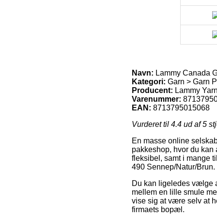
Navn:
Lammy Canada Ga
Kategori:
Garn > Garn 
Producent:
Lammy Yar
Varenummer:
8713795
EAN:
8713795015068
Vurderet til
4.4
ud af 5 st
En masse online selskaber
pakkeshop, hvor du kan af
fleksibel, samt i mange 
490 Sennep/Natur/Brun.
Du kan ligeledes vælge at
mellem en lille smule mer
vise sig at være selv at 
firmaets bopæl.