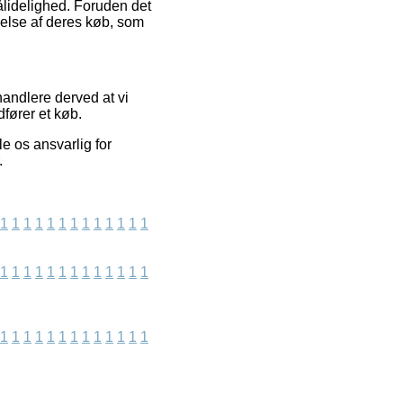
ålidelighed. Foruden det
else af deres køb, som
andlere derved at vi
fører et køb.
e os ansvarlig for
.
1
1
1
1
1
1
1
1
1
1
1
1
1
1
1
1
1
1
1
1
1
1
1
1
1
1
1
1
1
1
1
1
1
1
1
1
1
1
1