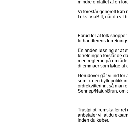
mindre omfattet af en fo
Vi foreslår generelt køb 
f.eks. ViaBill, når du vi
Forud for at folk shoppe
forhandlerens forretningsa
En anden løsning er at ef
forretningen forstår de d
med reglerne på området.
dilemmaer som følge af di
Herudover går vi ind for
som fx den byttepolitik i
ordrekvittering, så man
Sennep/Natur/Brun, om du
Trustpilot fremskaffer re
anbefaler vi, at du eks
inden du køber.