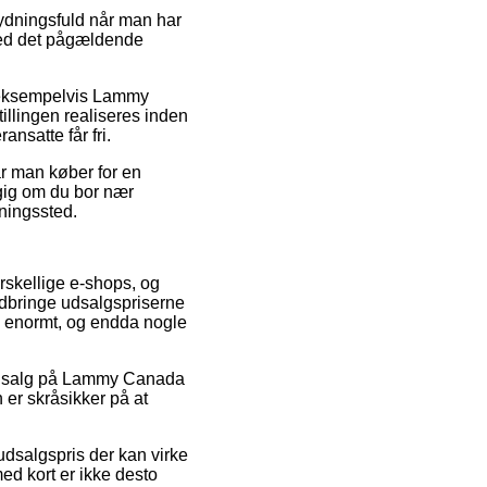
ydningsfuld når man har
n ved det pågældende
, eksempelvis Lammy
llingen realiseres inden
ansatte får fri.
år man køber for en
gig om du bor nær
tningssted.
orskellige e-shops, og
edbringe udsalgspriserne
 – enormt, og endda nogle
r udsalg på Lammy Canada
er skråsikker på at
udsalgspris der kan virke
med kort er ikke desto