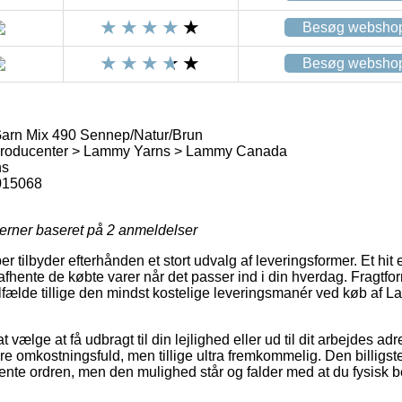
Besøg websho
Besøg websho
rn Mix 490 Sennep/Natur/Brun
Producenter > Lammy Yarns > Lammy Canada
ns
015068
jerner baseret på
2
anmeldelser
 tilbyder efterhånden et stort udvalg af leveringsformer. Et hit e
hente de købte varer når det passer ind i din hverdag. Fragtform
tilfælde tillige den mindst kostelige leveringsmanér ved køb a
 vælge at få udbragt til din lejlighed eller ud til dit arbejdes a
e omkostningsfuld, men tillige ultra fremkommelig. Den billigste
hente ordren, men den mulighed står og falder med at du fysisk b