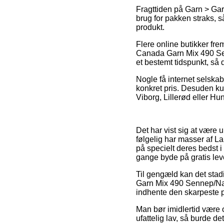
Fragttiden på Garn > Ga
brug for pakken straks, s
produkt.
Flere online butikker f
Canada Garn Mix 490 Senn
et bestemt tidspunkt, så d
Nogle få internet selskab
konkret pris. Desuden ku
Viborg, Lillerød eller Hun
Det har vist sig at være u
følgelig har masser af L
på specielt deres bedst i
gange byde på gratis lev
Til gengæld kan det sta
Garn Mix 490 Sennep/Natu
indhente den skarpeste p
Man bør imidlertid være 
ufattelig lav, så burde d