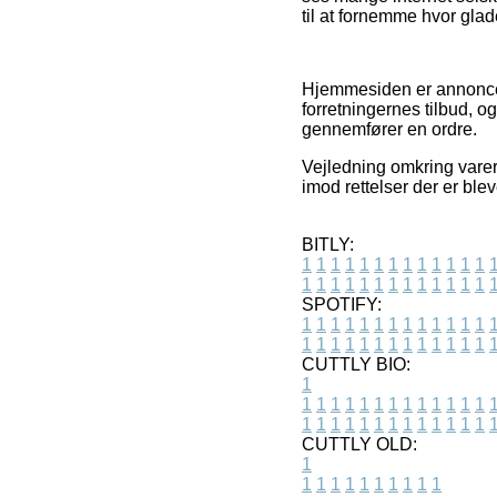
til at fornemme hvor gla
Hjemmesiden er annoncefi
forretningernes tilbud, 
gennemfører en ordre.
Vejledning omkring varer
imod rettelser der er blev
BITLY:
1
1
1
1
1
1
1
1
1
1
1
1
1
1
1
1
1
1
1
1
1
1
1
1
1
1
SPOTIFY:
1
1
1
1
1
1
1
1
1
1
1
1
1
1
1
1
1
1
1
1
1
1
1
1
1
1
CUTTLY BIO:
1
1
1
1
1
1
1
1
1
1
1
1
1
1
1
1
1
1
1
1
1
1
1
1
1
1
1
CUTTLY OLD:
1
1
1
1
1
1
1
1
1
1
1