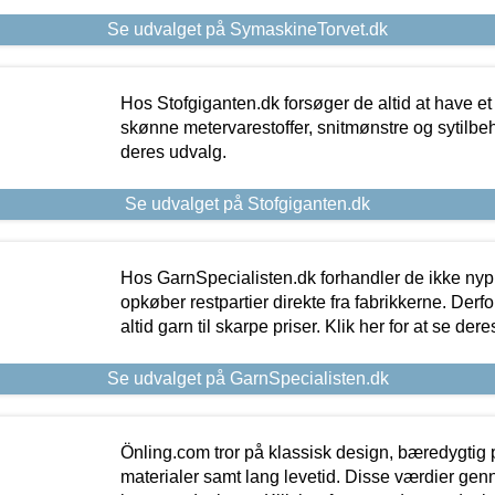
Se udvalget på SymaskineTorvet.dk
Hos Stofgiganten.dk forsøger de altid at have et
skønne metervarestoffer, snitmønstre og sytilbehø
deres udvalg.
Se udvalget på Stofgiganten.dk
Hos GarnSpecialisten.dk forhandler de ikke ny
opkøber restpartier direkte fra fabrikkerne. Derf
altid garn til skarpe priser. Klik her for at se der
Se udvalget på GarnSpecialisten.dk
Önling.com tror på klassisk design, bæredygtig p
materialer samt lang levetid. Disse værdier gen