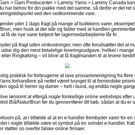
 Garn > Garn Producenter > Lammy Yarns > Lammy Canada kan v
t du har behov for din pakke med det samme, så derfor er det ret s
leveringstidspunkt ved den vedkommende vare.
tagender yder 1 dags fragt på mange af butikkens varer, eksem
/Brun, men husk at det står og falder med at handlen gemmenfør
at få de nye varer betjent før lagermedarbejderne får fri.
byder på fragt uden omkostninger, men ofte forudsætter det at ma
n udse dig den mest betalelige leveringsudgave, hvilket i mange
eller Ringkøbing – vil blive at få fragtmanden til at levere besti
kelig praktisk for forbrugerne at lave prissammenligning fra flere
ns forhandlere på nettet været tvunget til at formindske prisniv
en også til herrer og damer – helt i bund, og endda nogle gange
 blive lønsomt at eftergå nogle forskellige online webshops efte
ol Blå/Natur/Brun før du gennemfører dit køb, sådan at du er sk
som på, at i tilfælde af at en e-handler frembyder varer for en 
er det i nogle tilfælde være et symbol på en svindel e-handler. Køb
r støtter os overfor falske online firmaer.