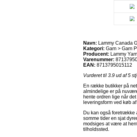
Navn:
Lammy Canada Gar
Kategori:
Garn > Garn 
Producent:
Lammy Yar
Varenummer:
8713795
EAN:
8713795015112
Vurderet til
3.9
ud af 5 st
En række butikker på net
almindelige er på nuværend
hente ordren lige når de
leveringsform ved køb a
Du kan også foretrække at
somme tider en sjat dyre
modsiges at være at hente
tilholdssted.