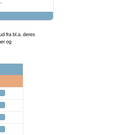
.
 fra bl.a. deres
mer og