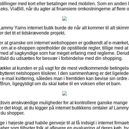
bestillinger med kort eller betalinger med mobilen. Som en ande
eks. ViaBill, når du agter at finansiere omkostningerne af flere
Lammy Yarns internet butik burde de når alt kommer til alt ski
r det tit et tidskrævende projekt.
r at granske om internet webshoppen er godkendt af e-mærket,
l om at e-shoppen opretholder de opstillede regler, tillige med a
yn med af sagkyndige som har meget erfaring med reglerne. Derud
 ifald du udsættes for besvær i forbindelse med din shopping.
etrække at kunden er på vagt for de mest vedkommende betingelse
 bytteret netshoppen tilsikrer. I den sammenhæng er det ligelede
 e-mail kvittering, således man i fremtiden kan bevise sin or
Brun, ligegyldigt om du skal købe til en voksen eller et barn.
holdsvis ønskværdige muligheder for at kontrollere ganske man
er det klogt, at du kigger på internet butikkens omtaler af La
r du shopper.
ge i højeste grad habile genveje til at få indsigt i internet firm
ber som tilbyder folk at aflevere en evaluering af deres køb, hv