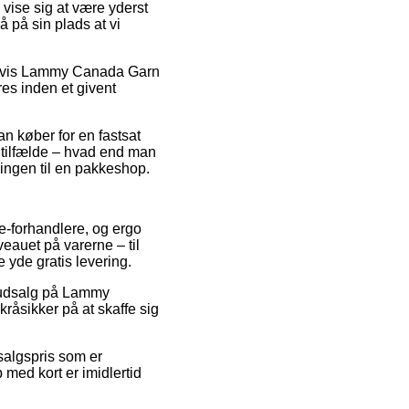
ise sig at være yderst
å på sin plads at vi
pelvis Lammy Canada Garn
es inden et givent
n køber for en fastsat
 tilfælde – hvad end man
llingen til en pakkeshop.
 e-forhandlere, og ergo
eauet på varerne – til
 yde gratis levering.
r udsalg på Lammy
råsikker på at skaffe sig
salgspris som er
 med kort er imidlertid