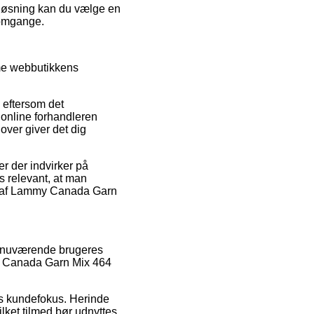
n løsning kan du vælge en
 omgange.
mme webbutikkens
 eftersom det
t online forhandleren
over giver det dig
r der indvirker på
s relevant, at man
dre af Lammy Canada Garn
ge nuværende brugeres
mmy Canada Garn Mix 464
aets kundefokus. Herinde
ilket tilmed bør udnyttes