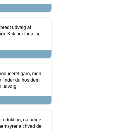
 bredt udvalg af
r. Klik her for at se
produceret garn, men
or finder du hos dem
es udvalg.
roduktion, naturlige
nemsyrer alt hvad de