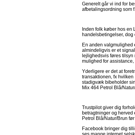
Generelt går vi ind for 
afbetalingsordning som f.
Inden folk køber hos en 
handelsbetingelser, dog e
En anden valgmulighed e
almindeligvis er et signa
lejlighedsvis føres tils
mulighed for assistance,
Yderligere er det at for
transaktionen, fx hvilken
stadigvæk bibeholder sin
Mix 464 Petrol Blå/Natur/
Trustpilot giver dig for
betragtninger og herved 
Petrol Blå/Natur/Brun fø
Facebook bringer dig tilli
ses mange internet selska