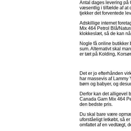
Antal dages levering på
væsentlig i tilfælde af a
tjekker det forventede 
Adskillige internet fore
Mix 464 Petrol Blå/Natur
klokkeslæt, så de kan nå 
Nogle få online butikker 
sum. Alternativt skal ma
er tæt på Kolding, Korsør 
Det er jo efterhånden vir
har massevis af Lammy Yar
børn og babyer, og desud
Derfor kan det alligevel
Canada Garn Mix 464 Petr
den bedste pris.
Du skal bare være opmærk
uforståeligt letkøbt, så 
omfattet af en vedtægt, de