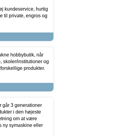
øj kundeservice, hurtig
 til private, engros og
ukne hobbybutik, når
 skoler/institutioner og
forskellige produkter.
 går 3 generationer
dukter i den højeste
sætning om at være
s ny symaskine eller