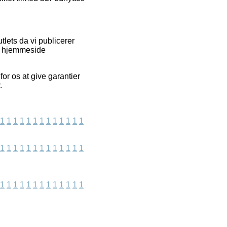
lets da vi publicerer
es hjemmeside
or os at give garantier
.
1
1
1
1
1
1
1
1
1
1
1
1
1
1
1
1
1
1
1
1
1
1
1
1
1
1
1
1
1
1
1
1
1
1
1
1
1
1
1