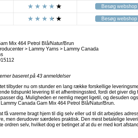
Besøg webshop
Besøg webshop
n Mix 464 Petrol Blå/Natur/Brun
Producenter > Lammy Yarns > Lammy Canada
ns
015112
jerner baseret på
43
anmeldelser
tet tilbyder nu om stunder en lang række forskellige leveringsm
e tidspunkt levering til et afhentningssted, fordi det giver dig fuld
t passer dig. Muligheden er nemlig meget ligetil, og desuden og
f Lammy Canada Garn Mix 464 Petrol Blå/Natur/Brun.
 få varerne bragt hjem til dig selv eller ud til dit arbejdes adre
re, men derudover særdeles praktisk. Den mest betalelige lever
 ordren selv, hvilket dog er betinget af at du er med kort afstand 