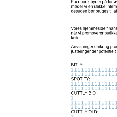
Facebook byder på for øvr
møder vi en række intern
desuden bør bruges til af
Vores hjemmeside finansi
når vi promoverer butikke
køb.
Anvisninger omkring prod
justeringer der potentiel
BITLY:
1
1
1
1
1
1
1
1
1
1
1
1
1
1
1
1
1
1
1
1
1
1
1
1
1
1
SPOTIFY:
1
1
1
1
1
1
1
1
1
1
1
1
1
1
1
1
1
1
1
1
1
1
1
1
1
1
CUTTLY BIO:
1
1
1
1
1
1
1
1
1
1
1
1
1
1
1
1
1
1
1
1
1
1
1
1
1
1
1
CUTTLY OLD:
1