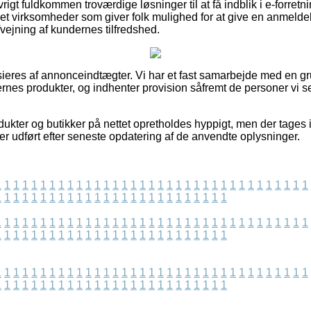
igt fuldkommen troværdige løsninger til at få indblik i e-forretn
et virksomheder som giver folk mulighed for at give en anmeldel
vejning af kundernes tilfredshed.
eres af annonceindtægter. Vi har et fast samarbejde med en gru
rnes produkter, og indhenter provision såfremt de personer vi se
ukter og butikker på nettet opretholdes hyppigt, men der tages 
t er udført efter seneste opdatering af de anvendte oplysninger.
1
1
1
1
1
1
1
1
1
1
1
1
1
1
1
1
1
1
1
1
1
1
1
1
1
1
1
1
1
1
1
1
1
1
1
1
1
1
1
1
1
1
1
1
1
1
1
1
1
1
1
1
1
1
1
1
1
1
1
1
1
1
1
1
1
1
1
1
1
1
1
1
1
1
1
1
1
1
1
1
1
1
1
1
1
1
1
1
1
1
1
1
1
1
1
1
1
1
1
1
1
1
1
1
1
1
1
1
1
1
1
1
1
1
1
1
1
1
1
1
1
1
1
1
1
1
1
1
1
1
1
1
1
1
1
1
1
1
1
1
1
1
1
1
1
1
1
1
1
1
1
1
1
1
1
1
1
1
1
1
1
1
1
1
1
1
1
1
1
1
1
1
1
1
1
1
1
1
1
1
1
1
1