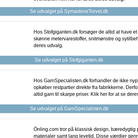
Se udvalget på SymaskineTorvet.dk
Hos Stofgiganten.dk forsøger de altid at have et
skønne metervarestoffer, snitmønstre og sytilbehø
deres udvalg.
Se udvalget på Stofgiganten.dk
Hos GarnSpecialisten.dk forhandler de ikke ny
opkøber restpartier direkte fra fabrikkerne. Derf
altid garn til skarpe priser. Klik her for at se der
Se udvalget på GarnSpecialisten.dk
Önling.com tror på klassisk design, bæredygtig p
materialer samt lang levetid. Disse værdier gen