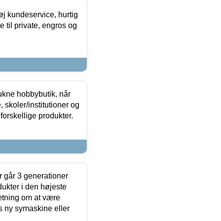
øj kundeservice, hurtig
 til private, engros og
ukne hobbybutik, når
 skoler/institutioner og
forskellige produkter.
 går 3 generationer
dukter i den højeste
sætning om at være
s ny symaskine eller