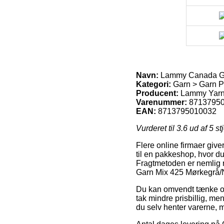
Navn:
Lammy Canada Ga
Kategori:
Garn > Garn 
Producent:
Lammy Yar
Varenummer:
8713795
EAN:
8713795010032
Vurderet til
3.6
ud af 5 st
Flere online firmaer give
til en pakkeshop, hvor du
Fragtmetoden er nemlig re
Garn Mix 425 Mørkegrå/N
Du kan omvendt tænke over
tak mindre prisbillig, me
du selv henter varerne, m