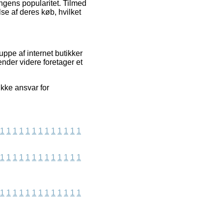
ingens popularitet. Tilmed
se af deres køb, hvilket
ppe af internet butikker
nder videre foretager et
ikke ansvar for
1
1
1
1
1
1
1
1
1
1
1
1
1
1
1
1
1
1
1
1
1
1
1
1
1
1
1
1
1
1
1
1
1
1
1
1
1
1
1