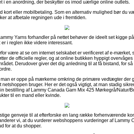
 i en anordning, der beskytter os imod uærlige online outlets.
med kort eller mobilbetaling. Som en alternativ mulighed bør du væ
sker at afbetale regningen ude i fremtiden.
Lammy Yarns forhandler på nettet behøver de ideelt set kigge 
 er i reglen ikke videre interessant.
rfor være at se om internet selskabet er verificeret af e-mærket
tter de officielle regler, og at online butikken hyppigt overvåges
rådet. Derudover giver det dig anledning til at få bistand, for så 
ordre.
t at man er oppe på mærkerne omkring de primære vedtægter der gæ
 netshoppen bruger. Her er det også vigtigt, at man stadig sikre
in bestilling af Lammy Canada Garn Mix 425 Mørkegrå/Natur/Br
kter til en mand eller kvinde.
nstige genveje til at efterforske en lang række forhenværende 
nderer vi, at du vurderer webshoppens vurderinger af Lammy
d for at du shopper.