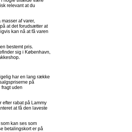
 nogle tilfælde være
isk relevant at du
 masser af varer,
at det forudsætter at
igvis kan nå at få varen
 en bestemt pris.
efinder sig i København,
 pakkeshop.
følgelig har en lang række
salgspriserne på
 fragt uden
der efter rabat på Lammy
teret at få den laveste
is som kan ses som
e betalingskort er på