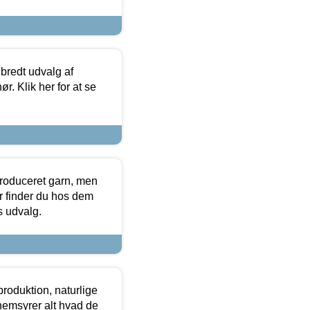
 bredt udvalg af
r. Klik her for at se
produceret garn, men
or finder du hos dem
es udvalg.
roduktion, naturlige
nemsyrer alt hvad de