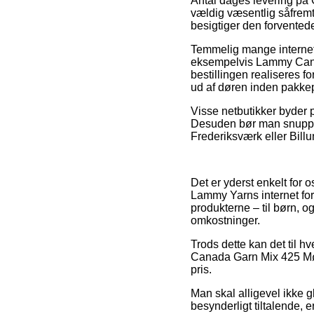
Antal dages levering på
vældig væsentlig såfremt 
besigtiger den forvented
Temmelig mange internet 
eksempelvis Lammy Cana
bestillingen realiseres f
ud af døren inden pakkepe
Visse netbutikker byder p
Desuden bør man snuppe 
Frederiksværk eller Billun
Det er yderst enkelt for o
Lammy Yarns internet fo
produkterne – til børn, 
omkostninger.
Trods dette kan det til hv
Canada Garn Mix 425 Mørk
pris.
Man skal alligevel ikke g
besynderligt tiltalende, 