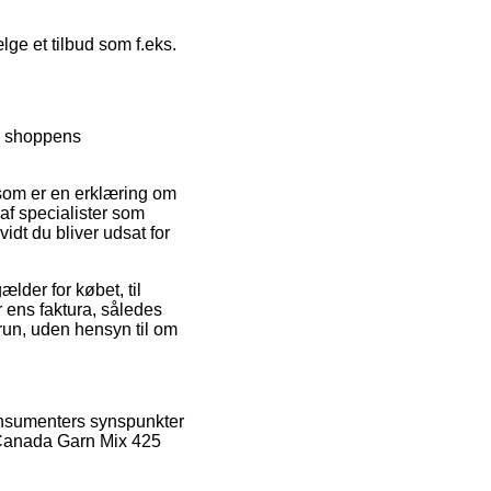
lge et tilbud som f.eks.
på shoppens
, som er en erklæring om
 af specialister som
vidt du bliver udsat for
lder for købet, til
r ens faktura, således
un, uden hensyn til om
konsumenters synspunkter
 Canada Garn Mix 425