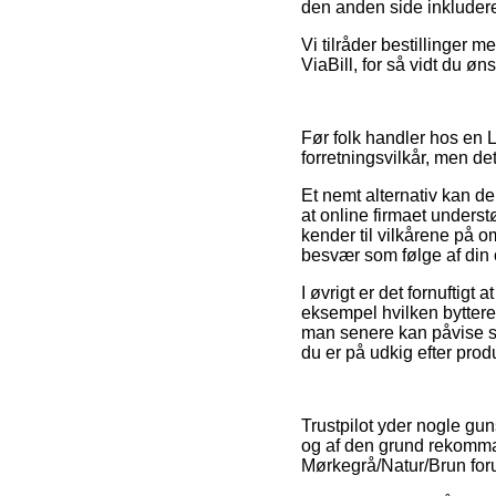
den anden side inkluderet
Vi tilråder bestillinger 
ViaBill, for så vidt du øn
Før folk handler hos en 
forretningsvilkår, men det
Et nemt alternativ kan de
at online firmaet understø
kender til vilkårene på om
besvær som følge af din 
I øvrigt er det fornuftig
eksempel hvilken bytteret
man senere kan påvise s
du er på udkig efter produ
Trustpilot yder nogle gu
og af den grund rekomma
Mørkegrå/Natur/Brun foru