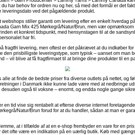
 Garn > Garn Producenter > Lammy Yarns > Lammy Canada kan i
du har behov for ordren nu og her, så med det formål er det fakt
e leveringsdato ved det pågældende produkt.
webshops stiller garanti om levering efter en enkelt hverdag på
da Garn Mix 425 Mørkegrå/Natur/Brun, men vær opmærksom på 
orinden et konkret tidspunkt, med hensynstagen til at de sandsynl
rsonalet har fri.
å fragtfri levering, men oftest er det påkrævet at du indkøber for
den prisbilligste leveringstype, som typisk – uanset om man b
d – vil blive at få fragtfirmaet til at bringe dine produkter til en
s alle at finde de bedste priser fra diverse outlets på nettet, og 
rretninger i Danmark ikke kunne lade være med at nedbringe ud
og desuden også til voksne – enormt, og endda nogle gange sikre
er en tid vise sig rentabelt at efterse diverse internet foretagen
egrå/Natur/Brun forud for at du handler, sådan at man er garan
lemme, at i tilfælde af at en e-shop frembyder en vare for en pr
er det ofte være en indikation på en uærlig butik. Køb med gængs