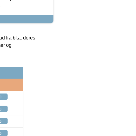
.
 fra bl.a. deres
mer og
p
p
p
p