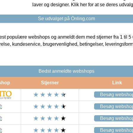
laver og designer. Klik her for at se deres udvalg
Se udvalget på Önling.com
t populære webshops og anmeldt dem med stjerner fra 1 til 5 ud
rrelse, kundeservice, brugervenlighed, betingelser, leveringsfor
Bedst anmeldte webshops
shop
Stjerner
Link
Besøg websho
Besøg websho
Besøg websho
Besøg websho