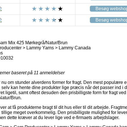
Besøg websho
Besøg websho
rn Mix 425 Mørkegrå/Natur/Brun
Producenter > Lammy Yarns > Lammy Canada
ns
010032
jerner baseret på
11
anmeldelser
r nu om stunder alverdens former for fragt. Den mest populære er
 selv kan hente dine produkter lige præcis når det passer ind i d
t ligetil, samt oftest desuden den prisbilligste form for fragt
atur/Brun.
 at få produkterne bragt til dit hus eller til dit arbejde. Fragt
n tillige meget overkommelig. Den prisbilligste mulighed for lever
en dette kræver at du lever lige ved e-firmaets arbejdslager.