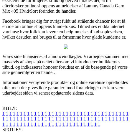
eksisterende forbrugeres kritik og derved tilrådes det, at du
efterforsker online shoppens anmeldelser af Lammy Canada Garn
Mix 405 Hvid/Sort forinden du handler.
Facebook bringer dig for øvrigt fuldt ud strålende chancer for at få
en idé om online shoppens kundefokus. Tilmed ses endda internet
varehuse hvor folk kan levere en bedømmelse af købsoplevelsen,
hvilket desuden må bruges til at fornemme hvor glade kunderne er.
Vores side finansieres af annonceindtægter. Vi arbejder sammen med
massevis af shops på nettet eftersom vi introducerer butikkernes
tilbud, og indkasserer honorar forudsat en af de besøgende på vores
side gennemfører en handel.
Informationer vedrørende produkter og online varehuse opretholdes
ofte, men der gives ikke garantier imod forandringer der kan være
udarbejdet siden vi senest opdaterede sidens data.
BITLY:
1
1
1
1
1
1
1
1
1
1
1
1
1
1
1
1
1
1
1
1
1
1
1
1
1
1
1
1
1
1
1
1
1
1
1
1
1
1
1
1
1
1
1
1
1
1
1
1
1
1
1
1
1
1
1
1
1
1
1
1
1
1
1
1
1
1
1
1
1
1
1
1
1
1
1
1
1
1
1
1
1
1
1
1
1
1
1
1
1
1
1
1
1
1
1
1
1
1
1
1
SPOTIFY: