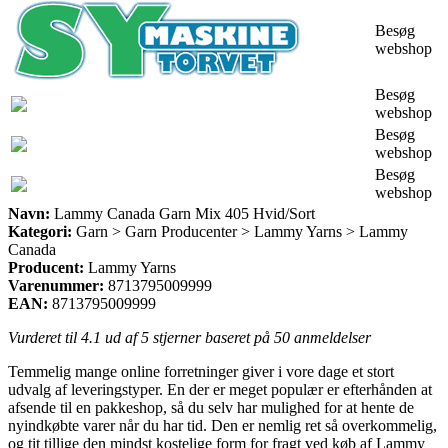
Besøg
webshop
Besøg
webshop
Besøg
webshop
Besøg
webshop
Navn:
Lammy Canada Garn Mix 405 Hvid/Sort
Kategori:
Garn > Garn Producenter > Lammy Yarns > Lammy
Canada
Producent:
Lammy Yarns
Varenummer:
8713795009999
EAN:
8713795009999
Vurderet til
4.1
ud af 5 stjerner baseret på
50
anmeldelser
Temmelig mange online forretninger giver i vore dage et stort
udvalg af leveringstyper. En der er meget populær er efterhånden at
afsende til en pakkeshop, så du selv har mulighed for at hente de
nyindkøbte varer når du har tid. Den er nemlig ret så overkommelig,
og tit tillige den mindst kostelige form for fragt ved køb af Lammy