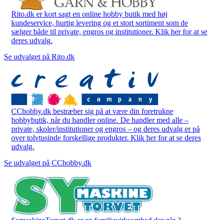
Rito.dk er kort sagt en online hobby butik med høj
kundeservice, hurtig levering og et stort sortiment som de
sælger både til private, engros og institutioner. Klik her for at se
deres udvalg.
Se udvalget på Rito.dk
CChobby.dk bestræber sig på at være din foretrukne
hobbybutik, når du handler online. De handler med alle –
private, skoler/institutioner og engros – og deres udvalg er på
over tolvtusinde forskellige produkter. Klik her for at se deres
udvalg.
Se udvalget på CChobby.dk