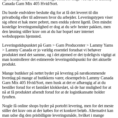
Canada Garn Mix 405 Hvid/Sort.
Du burde endvidere beslutte dig for at få det leveret til din
privatbolig eller til adressen hvor du arbejder. Leveringstypen viser
sig oftest et hak mere pebret, men endda yderst ligetil. Den mindst
kostelige leveringsmulighed er dog at du selv henter pakken, men
den løsning stiller krav om at du har bopæl nær internet
webshoppens hjemsted.
Leveringstidspunktet på Garn > Garn Producenter > Lammy Yarns
> Lammy Canada er jo vældig essentiel forudsat vi behøver
produktet med det samme, og i det øjemed er det tydeligvis vigtigt at
man kontrollerer det estimerede leveringstidspunkt for det aktuelle
produkt.
Mange butikker på nettet byder på levering på næstkommende
hverdag på mange af butikkens varer, eksempelvis Lammy Canada
Garn Mix 405 Hvid/Sort, men husk at det er afhængig af at du
bestiller forud for et fastslået klokkeslæt, så de har mulighed for at
nå at få produktet afsendt forud for at de logistikansatte holder
fyraften.
Nogle få online shops byder på portofri levering, men for det meste
stiller det krav om at der købes for et konkret beløb. Alternativt kan
man udse dig den prisbilligste leveringsmåde, hvilket i mange