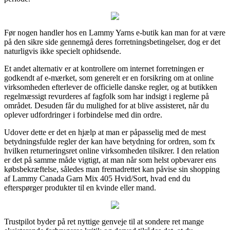
Før nogen handler hos en Lammy Yarns e-butik kan man for at være
på den sikre side gennemgå deres forretningsbetingelser, dog er det
naturligvis ikke specielt ophidsende.
Et andet alternativ er at kontrollere om internet forretningen er
godkendt af e-mærket, som generelt er en forsikring om at online
virksomheden efterlever de officielle danske regler, og at butikken
regelmæssigt revurderes af fagfolk som har indsigt i reglerne på
området. Desuden får du mulighed for at blive assisteret, når du
oplever udfordringer i forbindelse med din ordre.
Udover dette er det en hjælp at man er påpasselig med de mest
betydningsfulde regler der kan have betydning for ordren, som fx
hvilken returneringsret online virksomheden tilsikrer. I den relation
er det på samme måde vigtigt, at man når som helst opbevarer ens
købsbekræftelse, således man fremadrettet kan påvise sin shopping
af Lammy Canada Garn Mix 405 Hvid/Sort, hvad end du
efterspørger produkter til en kvinde eller mand.
Trustpilot byder på ret nyttige genveje til at sondere ret mange