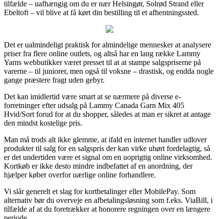
tilfælde – uafhængig om du er nær Helsingør, Solrød Strand eller
Ebeltoft – vil blive at få kørt din bestilling til et afhentningssted.
Det er ualmindeligt praktisk for almindelige mennesker at analysere
priser fra flere online outlets, og altså har en lang række Lammy
Yarns webbutikker været presset til at at stampe salgspriserne på
varerne – til juniorer, men også til voksne – drastisk, og endda nogle
gange præstere fragt uden gebyr.
Det kan imidlertid være smart at se nærmere på diverse e-
forretninger efter udsalg på Lammy Canada Garn Mix 405
Hvid/Sort forud for at du shopper, således at man er sikret at antage
den mindst kostelige pris.
Man må trods alt ikke glemme, at ifald en internet handler udlover
produkter til salg for en salgspris der kan virke uhørt fordelagtig, så
er det undertiden være et signal om en uoprigtig online virksomhed.
Kortkøb er ikke desto mindre indbefattet af en anordning, der
hjælper køber overfor uærlige online forhandlere.
Vi slår generelt et slag for kortbetalinger eller MobilePay. Som
alternativ bør du overveje en afbetalingsløsning som f.eks. ViaBill, i
tilfælde af at du foretrækker at honorere regningen over en længere
periode.