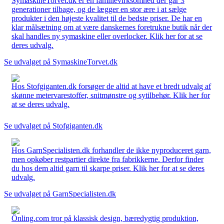
SymaskineTorvet.dk er en familievirksomhed der går 3
generationer tilbage, og de lægger en stor ære i at sælge
produkter i den højeste kvalitet til de bedste priser. De har en
klar målsætning om at være danskernes foretrukne butik når der
skal handles ny symaskine eller overlocker. Klik her for at se
deres udvalg.
Se udvalget på SymaskineTorvet.dk
Hos Stofgiganten.dk forsøger de altid at have et bredt udvalg af
skønne metervarestoffer, snitmønstre og sytilbehør. Klik her for
at se deres udvalg.
Se udvalget på Stofgiganten.dk
Hos GarnSpecialisten.dk forhandler de ikke nyproduceret garn,
men opkøber restpartier direkte fra fabrikkerne. Derfor finder
du hos dem altid garn til skarpe priser. Klik her for at se deres
udvalg.
Se udvalget på GarnSpecialisten.dk
Önling.com tror på klassisk design, bæredygtig produktion,