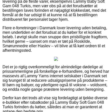
levering på de fleste varer, eksempelvis Lammy Baby Soft
Garn 048 Turkis, men vær obs på at det forudsætter at
bestillingen laves forinden et nøjagtigt klokkeslæt, med det
formål at de har udsigt til at kunne nå at få bestillingen
distribueret før personalet tager hjem.
Flere e-forretninger i Danmark lover levering uden betaling,
men undertiden er det forudsat at du køber for et konkret
beløb. I øvrigt skulle man snuppe den prisbilligste fragtform,
hvilket gerne – uanset om man er tæt på Roskilde,
Smørumnedre eller Haslev – vil blive at få kørt ordren til et
afhentningssted.
Det er jo rigtig overkommeligt for almindelige dødelige at
prissammenligne på forskellige e-forhandlere, og herved har
massevis af Lammy Yarns internet selskaber i Danmark set
sig tvunget til at reducere udsalgspriserne på produkterne –
til børn og babyer, og yderligere også til voksne – voldsomt,
og endda nogle gange præstere levering uden beregning.
Derfor kan det trods alt vise sig fordelagtigt at tjekke diverse
e-butikker efter rabatkoder på Lammy Baby Soft Garn 048
Turkis forinden du køber, således at man er garanteret at
antage den bedste pris.