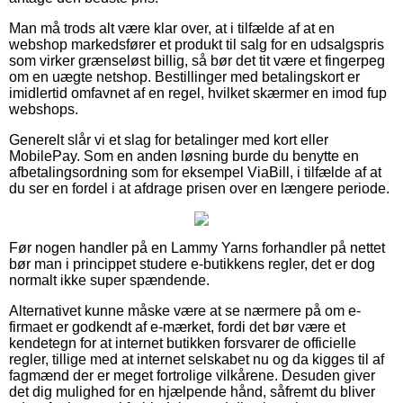
Man må trods alt være klar over, at i tilfælde af at en
webshop markedsfører et produkt til salg for en udsalgspris
som virker grænseløst billig, så bør det tit være et fingerpeg
om en uægte netshop. Bestillinger med betalingskort er
imidlertid omfavnet af en regel, hvilket skærmer en imod fup
webshops.
Generelt slår vi et slag for betalinger med kort eller
MobilePay. Som en anden løsning burde du benytte en
afbetalingsordning som for eksempel ViaBill, i tilfælde af at
du ser en fordel i at afdrage prisen over en længere periode.
Før nogen handler på en Lammy Yarns forhandler på nettet
bør man i princippet studere e-butikkens regler, det er dog
normalt ikke super spændende.
Alternativet kunne måske være at se nærmere på om e-
firmaet er godkendt af e-mærket, fordi det bør være et
kendetegn for at internet butikken forsvarer de officielle
regler, tillige med at internet selskabet nu og da kigges til af
fagmænd der er meget fortrolige vilkårene. Desuden giver
det dig mulighed for en hjælpende hånd, såfremt du bliver