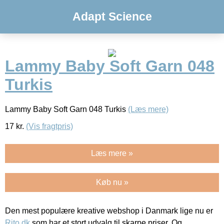
Adapt Science
Lammy Baby Soft Garn 048
Turkis
Lammy Baby Soft Garn 048 Turkis
(Læs mere)
17
kr.
(Vis fragtpris)
Læs mere »
Køb nu »
Den mest populære kreative webshop i Danmark lige nu er
Rito.dk
som har et stort udvalg til skarpe priser. Og