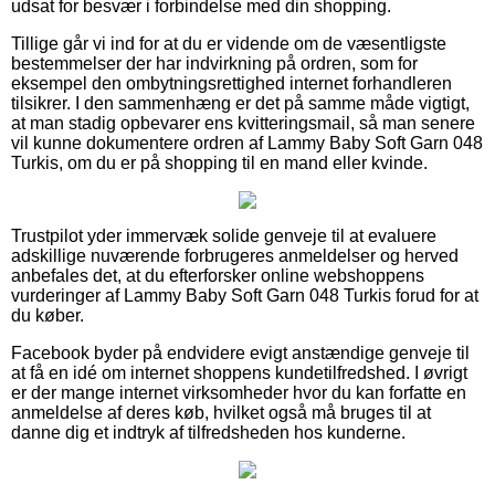
udsat for besvær i forbindelse med din shopping.
Tillige går vi ind for at du er vidende om de væsentligste
bestemmelser der har indvirkning på ordren, som for
eksempel den ombytningsrettighed internet forhandleren
tilsikrer. I den sammenhæng er det på samme måde vigtigt,
at man stadig opbevarer ens kvitteringsmail, så man senere
vil kunne dokumentere ordren af Lammy Baby Soft Garn 048
Turkis, om du er på shopping til en mand eller kvinde.
Trustpilot yder immervæk solide genveje til at evaluere
adskillige nuværende forbrugeres anmeldelser og herved
anbefales det, at du efterforsker online webshoppens
vurderinger af Lammy Baby Soft Garn 048 Turkis forud for at
du køber.
Facebook byder på endvidere evigt anstændige genveje til
at få en idé om internet shoppens kundetilfredshed. I øvrigt
er der mange internet virksomheder hvor du kan forfatte en
anmeldelse af deres køb, hvilket også må bruges til at
danne dig et indtryk af tilfredsheden hos kunderne.