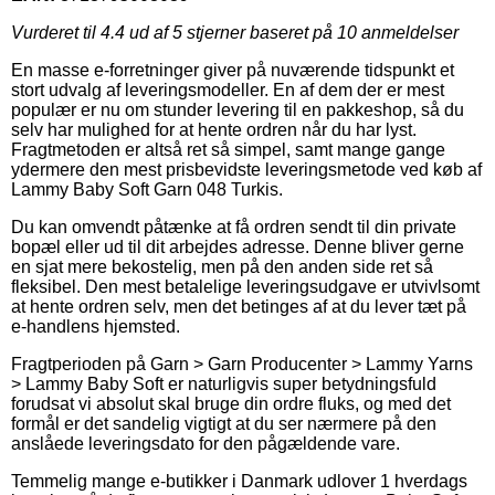
Vurderet til
4.4
ud af 5 stjerner baseret på
10
anmeldelser
En masse e-forretninger giver på nuværende tidspunkt et
stort udvalg af leveringsmodeller. En af dem der er mest
populær er nu om stunder levering til en pakkeshop, så du
selv har mulighed for at hente ordren når du har lyst.
Fragtmetoden er altså ret så simpel, samt mange gange
ydermere den mest prisbevidste leveringsmetode ved køb af
Lammy Baby Soft Garn 048 Turkis.
Du kan omvendt påtænke at få ordren sendt til din private
bopæl eller ud til dit arbejdes adresse. Denne bliver gerne
en sjat mere bekostelig, men på den anden side ret så
fleksibel. Den mest betalelige leveringsudgave er utvivlsomt
at hente ordren selv, men det betinges af at du lever tæt på
e-handlens hjemsted.
Fragtperioden på Garn > Garn Producenter > Lammy Yarns
> Lammy Baby Soft er naturligvis super betydningsfuld
forudsat vi absolut skal bruge din ordre fluks, og med det
formål er det sandelig vigtigt at du ser nærmere på den
anslåede leveringsdato for den pågældende vare.
Temmelig mange e-butikker i Danmark udlover 1 hverdags