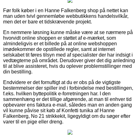
Før folk køber i en Hanne Falkenberg shop på nettet kan
man uden tvivl gennemløbe webbutikkens handelsvilkår,
men det er bare et tidskrævende projekt.
En nemmere løsning kunne måske være at se nærmere på
hvorvidt online shoppen er støttet af e-mærket, som
almindeligvis er et billede på at online webshoppen
imødekommer de opstillede regler, samt at internet
selskabet tit føres tilsyn med af specialister der har indsigt i
vedtægterne på området. Derudover giver det dig anledning
til at blive assisteret, hvis du oplever problemstillinger med
din bestilling.
Endvidere er det fornuftigt at du er obs på de vigtigste
bestemmelser der spiller ind i forbindelse med bestillingen,
f.eks. hvilken byttepolitik e-forretningen har. I den
sammenhæng er det tillige afgørende, at man til enhver tid
opbevarer ens faktura e-mail, således man en anden gang
vil kunne påvise sit køb af Konfetti tunika af Hanne
Falkenberg, No 21 strikkekit, ligegyldigt om du søger efter
varer til en pige eller dreng.