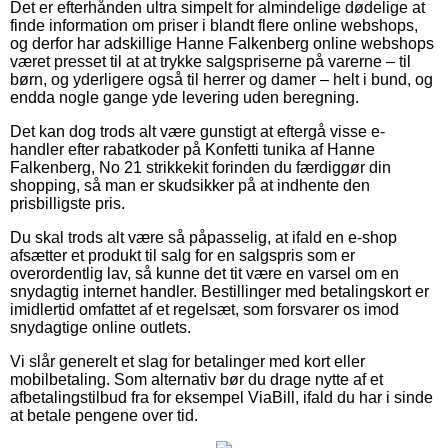
Det er efterhånden ultra simpelt for almindelige dødelige at
finde information om priser i blandt flere online webshops,
og derfor har adskillige Hanne Falkenberg online webshops
været presset til at at trykke salgspriserne på varerne – til
børn, og yderligere også til herrer og damer – helt i bund, og
endda nogle gange yde levering uden beregning.
Det kan dog trods alt være gunstigt at eftergå visse e-
handler efter rabatkoder på Konfetti tunika af Hanne
Falkenberg, No 21 strikkekit forinden du færdiggør din
shopping, så man er skudsikker på at indhente den
prisbilligste pris.
Du skal trods alt være så påpasselig, at ifald en e-shop
afsætter et produkt til salg for en salgspris som er
overordentlig lav, så kunne det tit være en varsel om en
snydagtig internet handler. Bestillinger med betalingskort er
imidlertid omfattet af et regelsæt, som forsvarer os imod
snydagtige online outlets.
Vi slår generelt et slag for betalinger med kort eller
mobilbetaling. Som alternativ bør du drage nytte af et
afbetalingstilbud fra for eksempel ViaBill, ifald du har i sinde
at betale pengene over tid.