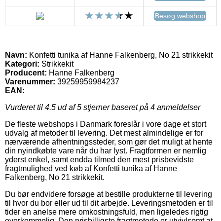
Besøg webshop
Navn:
Konfetti tunika af Hanne Falkenberg, No 21 strikkekit
Kategori:
Strikkekit
Producent:
Hanne Falkenberg
Varenummer:
39259959984237
EAN:
Vurderet til
4.5
ud af 5 stjerner baseret på
4
anmeldelser
De fleste webshops i Danmark foreslår i vore dage et stort
udvalg af metoder til levering. Det mest almindelige er for
nærværende afhentningssteder, som gør det muligt at hente
din nyindkøbte vare når du har lyst. Fragtformen er nemlig
yderst enkel, samt endda tilmed den mest prisbevidste
fragtmulighed ved køb af Konfetti tunika af Hanne
Falkenberg, No 21 strikkekit.
Du bør endvidere forsøge at bestille produkterne til levering
til hvor du bor eller ud til dit arbejde. Leveringsmetoden er til
tider en anelse mere omkostningsfuld, men ligeledes rigtig
overkommelig. Den prisbilligste fragtmetode er utvivlsomt at