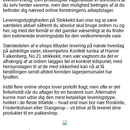
du selv henter varerne, men den mulighed betinges af at du
befinder dig nærved online forretningens arbejdslager.
Leveringsdygtigheden på Strikkekit kan vise sig at være
særdeles aktuel såfremt du absolut skal bruge ordren nu og
her, og med det formål er det ganske væsentligt at du finder
den estimerede leveringsdato for den vedkommende vare.
Størstedelen af e-shops tilbyder levering på næste hverdag
på adskillige varer, eksempelvis Konfetti tunika af Hanne
Falkenberg, No 21 strikkekit, men vær vagtsom da det er
afhængig af at ordren lægges før et konkret tidspunkt, med
hensynstagen til at de med sikkerhed kan nå at få
bestillingen sendt afsted forinden lagerpersonalet har
fyraften.
Indtil flere online shops lover portofri fragt, men ofte er det
forbeholdt når du aftager for en bestemt sum. Alternativt
kunne man udse dig den mest betalelige leveringstype,
hvilket i de fleste tilfælde – hvad end man bor nær Roskilde,
Frederikshavn eller Slangerup – vil blive at få leveret dine
produkter til en pakkeshop.