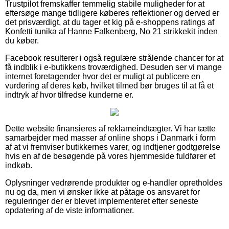
Trustpilot fremskaffer temmelig stabile muligheder for at
eftersøge mange tidligere køberes reflektioner og derved er
det prisværdigt, at du tager et kig på e-shoppens ratings af
Konfetti tunika af Hanne Falkenberg, No 21 strikkekit inden
du køber.
Facebook resulterer i også regulære strålende chancer for at
få indblik i e-butikkens troværdighed. Desuden ser vi mange
internet foretagender hvor det er muligt at publicere en
vurdering af deres køb, hvilket tilmed bør bruges til at få et
indtryk af hvor tilfredse kunderne er.
Dette website finansieres af reklameindtægter. Vi har tætte
samarbejder med masser af online shops i Danmark i form
af at vi fremviser butikkernes varer, og indtjener godtgørelse
hvis en af de besøgende på vores hjemmeside fuldfører et
indkøb.
Oplysninger vedrørende produkter og e-handler opretholdes
nu og da, men vi ønsker ikke at påtage os ansvaret for
reguleringer der er blevet implementeret efter seneste
opdatering af de viste informationer.