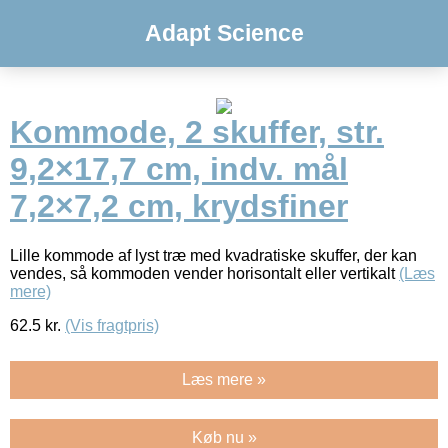
Adapt Science
Kommode, 2 skuffer, str.
9,2×17,7 cm, indv. mål
7,2×7,2 cm, krydsfiner
Lille kommode af lyst træ med kvadratiske skuffer, der kan
vendes, så kommoden vender horisontalt eller vertikalt
(Læs
mere)
62.5
kr.
(Vis fragtpris)
Læs mere »
Køb nu »