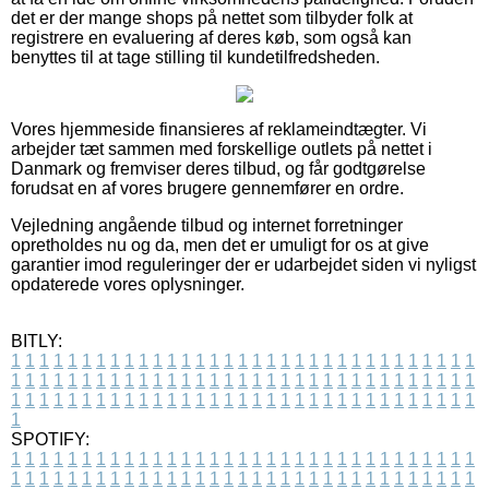
det er der mange shops på nettet som tilbyder folk at
registrere en evaluering af deres køb, som også kan
benyttes til at tage stilling til kundetilfredsheden.
Vores hjemmeside finansieres af reklameindtægter. Vi
arbejder tæt sammen med forskellige outlets på nettet i
Danmark og fremviser deres tilbud, og får godtgørelse
forudsat en af vores brugere gennemfører en ordre.
Vejledning angående tilbud og internet forretninger
opretholdes nu og da, men det er umuligt for os at give
garantier imod reguleringer der er udarbejdet siden vi nyligst
opdaterede vores oplysninger.
BITLY:
1
1
1
1
1
1
1
1
1
1
1
1
1
1
1
1
1
1
1
1
1
1
1
1
1
1
1
1
1
1
1
1
1
1
1
1
1
1
1
1
1
1
1
1
1
1
1
1
1
1
1
1
1
1
1
1
1
1
1
1
1
1
1
1
1
1
1
1
1
1
1
1
1
1
1
1
1
1
1
1
1
1
1
1
1
1
1
1
1
1
1
1
1
1
1
1
1
1
1
1
SPOTIFY:
1
1
1
1
1
1
1
1
1
1
1
1
1
1
1
1
1
1
1
1
1
1
1
1
1
1
1
1
1
1
1
1
1
1
1
1
1
1
1
1
1
1
1
1
1
1
1
1
1
1
1
1
1
1
1
1
1
1
1
1
1
1
1
1
1
1