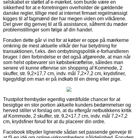
selskabet er støttet af e-mærket, som burde være en
sikkerhed for at e-forretningen overholder de gældende
danske regler, tillige med at internet firmaet regelmæssigt
kigges til af fagmænd der har megen viden om vilkårene.
Det giver dig genvej til at få assistance, såfremt du møder
problemstillinger som følge af din handel.
Foruden dette går vi ind for at køber er oppe på mærkerne
omkring de mest aktuelle vilkår der har betydning for
transaktionen, f.eks. den ombytningspolitik e-forhandleren
bruger. I den forbindelse er det også afgørende, at man når
som helst opbevarer sin købsbekræftelse, således man
senere vil kunne eftervise sin shopping af Kommode, 2
skuffer, str. 9,2×17,7 cm, indv. mål 7,2×7,2 cm, krydsfiner,
ligegyldigt om man er på indkøb til en dreng eller pige.
Trustpilot frembyder egentlig værdifulde chancer for at
besigtige en stor portion aktuelle kunders bedømmelser og
herved stiller vi forslag om, at du eftergår netbutikkens kritik
af Kommode, 2 skuffer, str. 9,2×17,7 cm, indv. mål 7,2×7,2
cm, krydsfiner forud for at du placerer din ordre.
Facebook tilbyder lignende sådan set passende genveje til
at få en idé om online virksomhedens pålidelighed. Foruden