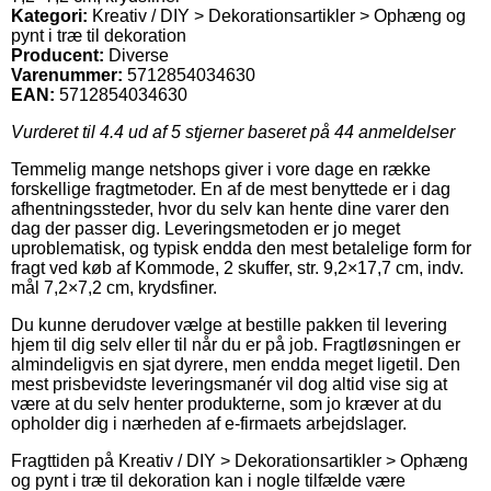
Kategori:
Kreativ / DIY > Dekorationsartikler > Ophæng og
pynt i træ til dekoration
Producent:
Diverse
Varenummer:
5712854034630
EAN:
5712854034630
Vurderet til
4.4
ud af 5 stjerner baseret på
44
anmeldelser
Temmelig mange netshops giver i vore dage en række
forskellige fragtmetoder. En af de mest benyttede er i dag
afhentningssteder, hvor du selv kan hente dine varer den
dag der passer dig. Leveringsmetoden er jo meget
uproblematisk, og typisk endda den mest betalelige form for
fragt ved køb af Kommode, 2 skuffer, str. 9,2×17,7 cm, indv.
mål 7,2×7,2 cm, krydsfiner.
Du kunne derudover vælge at bestille pakken til levering
hjem til dig selv eller til når du er på job. Fragtløsningen er
almindeligvis en sjat dyrere, men endda meget ligetil. Den
mest prisbevidste leveringsmanér vil dog altid vise sig at
være at du selv henter produkterne, som jo kræver at du
opholder dig i nærheden af e-firmaets arbejdslager.
Fragttiden på Kreativ / DIY > Dekorationsartikler > Ophæng
og pynt i træ til dekoration kan i nogle tilfælde være