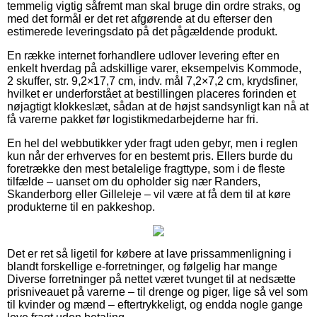
temmelig vigtig såfremt man skal bruge din ordre straks, og
med det formål er det ret afgørende at du efterser den
estimerede leveringsdato på det pågældende produkt.
En række internet forhandlere udlover levering efter en
enkelt hverdag på adskillige varer, eksempelvis Kommode,
2 skuffer, str. 9,2×17,7 cm, indv. mål 7,2×7,2 cm, krydsfiner,
hvilket er underforstået at bestillingen placeres forinden et
nøjagtigt klokkeslæt, sådan at de højst sandsynligt kan nå at
få varerne pakket før logistikmedarbejderne har fri.
En hel del webbutikker yder fragt uden gebyr, men i reglen
kun når der erhverves for en bestemt pris. Ellers burde du
foretrække den mest betalelige fragttype, som i de fleste
tilfælde – uanset om du opholder sig nær Randers,
Skanderborg eller Gilleleje – vil være at få dem til at køre
produkterne til en pakkeshop.
Det er ret så ligetil for købere at lave prissammenligning i
blandt forskellige e-forretninger, og følgelig har mange
Diverse forretninger på nettet været tvunget til at nedsætte
prisniveauet på varerne – til drenge og piger, lige så vel som
til kvinder og mænd – eftertrykkeligt, og endda nogle gange