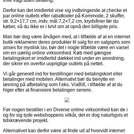
love fragt uden betaling.
Derfor kan det imidlertid vise sig indbringende at checke et
par online outlets efter rabatkoder på Kommode, 2 skuffer,
str. 9,2×17,7 cm, indv. mål 7,2×7,2 cm, krydsfiner før du
køber, så du ikke er i tvivl om at opnå den billigste pris.
Man bør dog være årvågen med, at i tilfælde af at en internet
butik reklamerer deres produkter til salg for en salgspris som
anses for mystisk lav, bør det i nogle tilfælde være en varsel
om en uærlig online virksomhed. Køb med gængse
betalingskort er imidlertid dækket ind under en anordning,
der sikrer en overfor uoprigtige outlets på nettet.
Vi går generelt ind for bestillinger med betalingskort eller
betalinger med mobilen. Alternativt bør du benytte en
løsning på afbetaling som f.eks. ViaBill, i tilfælde af at du
higer efter at finansiere betalingen senere.
Før nogen bestiller i en Diverse online virksomhed kan de i
og for sig tyde webshoppens vilkår, det er dog naturligvis et
tidskrævende projekt.
Alternativet kan derfor være at finde ud af hvorvidt internet