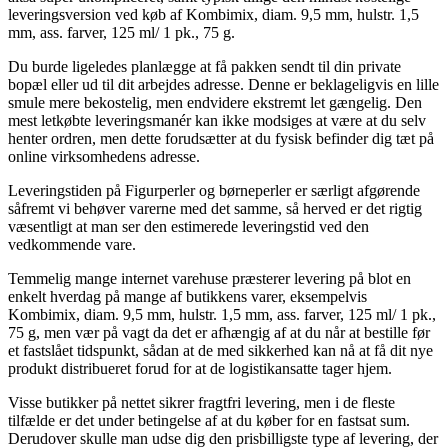
leveringsversion ved køb af Kombimix, diam. 9,5 mm, hulstr. 1,5
mm, ass. farver, 125 ml/ 1 pk., 75 g.
Du burde ligeledes planlægge at få pakken sendt til din private
bopæl eller ud til dit arbejdes adresse. Denne er beklageligvis en lille
smule mere bekostelig, men endvidere ekstremt let gængelig. Den
mest letkøbte leveringsmanér kan ikke modsiges at være at du selv
henter ordren, men dette forudsætter at du fysisk befinder dig tæt på
online virksomhedens adresse.
Leveringstiden på Figurperler og børneperler er særligt afgørende
såfremt vi behøver varerne med det samme, så herved er det rigtig
væsentligt at man ser den estimerede leveringstid ved den
vedkommende vare.
Temmelig mange internet varehuse præsterer levering på blot en
enkelt hverdag på mange af butikkens varer, eksempelvis
Kombimix, diam. 9,5 mm, hulstr. 1,5 mm, ass. farver, 125 ml/ 1 pk.,
75 g, men vær på vagt da det er afhængig af at du når at bestille før
et fastslået tidspunkt, sådan at de med sikkerhed kan nå at få dit nye
produkt distribueret forud for at de logistikansatte tager hjem.
Visse butikker på nettet sikrer fragtfri levering, men i de fleste
tilfælde er det under betingelse af at du køber for en fastsat sum.
Derudover skulle man udse dig den prisbilligste type af levering, der