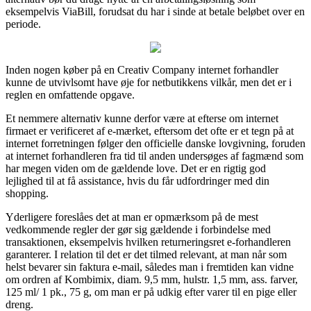
eksempelvis ViaBill, forudsat du har i sinde at betale beløbet over en
periode.
Inden nogen køber på en Creativ Company internet forhandler
kunne de utvivlsomt have øje for netbutikkens vilkår, men det er i
reglen en omfattende opgave.
Et nemmere alternativ kunne derfor være at efterse om internet
firmaet er verificeret af e-mærket, eftersom det ofte er et tegn på at
internet forretningen følger den officielle danske lovgivning, foruden
at internet forhandleren fra tid til anden undersøges af fagmænd som
har megen viden om de gældende love. Det er en rigtig god
lejlighed til at få assistance, hvis du får udfordringer med din
shopping.
Yderligere foreslåes det at man er opmærksom på de mest
vedkommende regler der gør sig gældende i forbindelse med
transaktionen, eksempelvis hvilken returneringsret e-forhandleren
garanterer. I relation til det er det tilmed relevant, at man når som
helst bevarer sin faktura e-mail, således man i fremtiden kan vidne
om ordren af Kombimix, diam. 9,5 mm, hulstr. 1,5 mm, ass. farver,
125 ml/ 1 pk., 75 g, om man er på udkig efter varer til en pige eller
dreng.