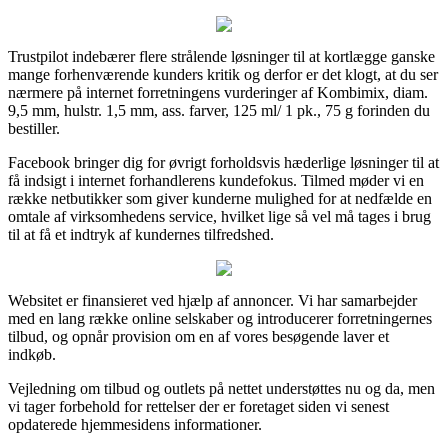
Trustpilot indebærer flere strålende løsninger til at kortlægge ganske
mange forhenværende kunders kritik og derfor er det klogt, at du ser
nærmere på internet forretningens vurderinger af Kombimix, diam.
9,5 mm, hulstr. 1,5 mm, ass. farver, 125 ml/ 1 pk., 75 g forinden du
bestiller.
Facebook bringer dig for øvrigt forholdsvis hæderlige løsninger til at
få indsigt i internet forhandlerens kundefokus. Tilmed møder vi en
række netbutikker som giver kunderne mulighed for at nedfælde en
omtale af virksomhedens service, hvilket lige så vel må tages i brug
til at få et indtryk af kundernes tilfredshed.
Websitet er finansieret ved hjælp af annoncer. Vi har samarbejder
med en lang række online selskaber og introducerer forretningernes
tilbud, og opnår provision om en af vores besøgende laver et
indkøb.
Vejledning om tilbud og outlets på nettet understøttes nu og da, men
vi tager forbehold for rettelser der er foretaget siden vi senest
opdaterede hjemmesidens informationer.