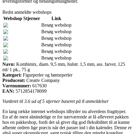
leveringsformer og betalingsmuligheder.
Bedst anmeldte webshops
Webshop
Stjerner
Link
Besøg webshop
Besøg webshop
Besøg webshop
Besøg webshop
Besøg webshop
Besøg webshop
Navn:
Kombimix, diam. 9,5 mm, hulstr. 1,5 mm, ass. farver, 125
ml/ 1 pk., 75 g
Kategori:
Figurperler og børneperler
Producent:
Creativ Company
Varenummer:
617630
EAN:
5712854178099
Vurderet til
3.6
ud af 5 stjerner baseret på
8
anmeldelser
En lang række internet webshops tilbyder nu alverdens fragttyper.
En af de mest almindelige er for nærværende at få afleveret pakken
hos en pakkeshop, fordi det så giver dig god fleksibilitet til at kunne
afhente ordren lige præcis når det passer ind i din kalender. Denne er
altså super ukompliceret, samt typisk tillige den mindst kostelige