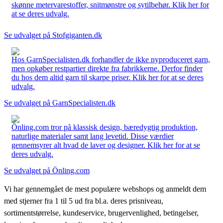
skønne metervarestoffer, snitmønstre og sytilbehør. Klik her for
at se deres udvalg.
Se udvalget på Stofgiganten.dk
Hos GarnSpecialisten.dk forhandler de ikke nyproduceret garn,
men opkøber restpartier direkte fra fabrikkerne. Derfor finder
du hos dem altid garn til skarpe priser. Klik her for at se deres
udvalg.
Se udvalget på GarnSpecialisten.dk
Önling.com tror på klassisk design, bæredygtig produktion,
naturlige materialer samt lang levetid. Disse værdier
gennemsyrer alt hvad de laver og designer. Klik her for at se
deres udvalg.
Se udvalget på Önling.com
Vi har gennemgået de mest populære webshops og anmeldt dem
med stjerner fra 1 til 5 ud fra bl.a. deres prisniveau,
sortimentstørrelse, kundeservice, brugervenlighed, betingelser,