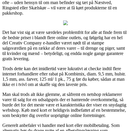
ofte – uden hensyn til om man befinder sig tæt på Næstved,
Ringsted eller Skælskør – vil være at få kørt produkterne til en
pakkeshop.
Det har vist sig at være særdeles problemfrit for alle at finde frem til
de bedste priser i blandt flere online outlets, og følgelig har en hel
del Creativ Company e-handler været nødt til at stampe
salgsværdien på en række af deres varer – til drenge og piger, samt
til kvinder og mænd – betydeligt, og endda nogle gange garantere
gratis levering.
Trods dette kan det imidlertid være lukrativt at checke indtil flere
internet forhandlere efter rabat på Kombimix, diam. 9,5 mm, hulstr.
1,5 mm, ass. farver, 125 ml/ 1 pk., 75 g før du køber, sådan at man
ikke er i tvivl om at skaffe sig den laveste pris.
Man skal trods alt ikke glemme, at såfremt en netshop reklamerer
varer til salg for en udsalgspris der er hamrende overkommelig, så
burde det for det meste være et karakteristika der viser en snydagtig
webshop. Køb med kort er heldigvis indbefattet af en bestemmelse,
som beskytter dig overfor uoprigtige online forretninger.
Generelt anbefaler vi handler med kort eller mobilbetaling. Som
alternativ bør du drage nytte af en afbetalingsløsning som