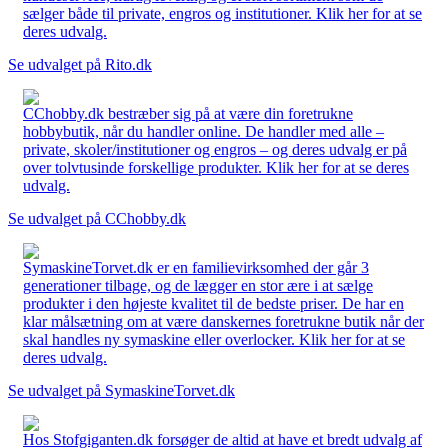
sælger både til private, engros og institutioner. Klik her for at se
deres udvalg.
Se udvalget på Rito.dk
CChobby.dk bestræber sig på at være din foretrukne
hobbybutik, når du handler online. De handler med alle –
private, skoler/institutioner og engros – og deres udvalg er på
over tolvtusinde forskellige produkter. Klik her for at se deres
udvalg.
Se udvalget på CChobby.dk
SymaskineTorvet.dk er en familievirksomhed der går 3
generationer tilbage, og de lægger en stor ære i at sælge
produkter i den højeste kvalitet til de bedste priser. De har en
klar målsætning om at være danskernes foretrukne butik når der
skal handles ny symaskine eller overlocker. Klik her for at se
deres udvalg.
Se udvalget på SymaskineTorvet.dk
Hos Stofgiganten.dk forsøger de altid at have et bredt udvalg af