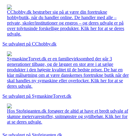
CChobby.dk bestræber sig på at være din foretrukne
hobbybutik, når du handler online. De handler med alle –
private, skoler/institutioner og engros – og deres udvalg er på
over tolvtusinde forskellige produkter. Klik her for at se deres
udvalg.
Se udvalget på CChobby.dk
SymaskineTorvet.dk er en familievirksomhed der går 3
generationer tilbage, og de lægger en stor ære i at sælge
produkter i den højeste kvalitet til de bedste priser. De har en
klar målsætning om at være danskernes foretrukne butik når der
skal handles ny symaskine eller overlocker. Klik her for at se
deres udvalg.
Se udvalget på SymaskineTorvet.dk
Hos Stofgiganten.dk forsøger de altid at have et bredt udvalg af
skønne metervarestoffer, snitmønstre og sytilbehør. Klik her for
at se deres udvalg.
Se udvalget på Stofgiganten.dk