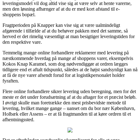
leveringsmodel vil dog altid vise sig at være selv at hente varerne,
men den løsning afhænger af at du er med kort afstand til e-
shoppens bopæl.
Fragtperioden på Knapper kan vise sig at være ualmindeligt
afgørende i tilfælde af at du behøver pakken med det samme, så
herved er det rimelig væsentligt at man besigtiger leveringstiden for
den respektive vare.
Temmelig mange online forhandlere reklamerer med levering på
næstkommende hverdag på mange af shoppens varer, eksempelvis
Kokos Knap Karamel, som dog nødvendiggør at ordren lægges
tidligere end et aftalt tidspunkt, således at de højst sandsynligt kan nå
at få de nye varer afsendt forud for at logistikpersonalet holder
fyraften.
Flere online forhandlere sikrer levering uden beregning, men for det
meste er det under forudsætning af at du aftager for et præcist beløb.
I øvrigt skulle man foretrække den mest prisbevidste metode til
levering, hvilket mange gange – uanset om du bor nær København,
Holbæk eller Assens – er at få fragtmanden til at køre ordren til et
afhentningssted.