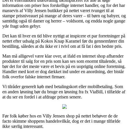
Det er efterhånden usædvanlig ukompliceret for alle at søge
information om priser hos forskellige internet handler, og for det har
massevis af Villy Jensen butikker på nettet været tvunget til at
stampe prisniveauet på mange af deres varer – til børn og babyer, og
samtidig også til damer og herrer – voldsomt, og endda nogle gange
yde fragt uden gebyr.
Det kan til hver en tid blive nyttigt at inspicere et par forretninger på
nettet efter udsalg på Kokos Knap Karamel før du gennemfører din
bestilling, således at du ikke er i tvivl om at få fat i den bedste pris.
Man må alligevel være klar over, at ifald en internet shop afhænder
produkter til salg for en pris som kan ses som enormt tiltalende, så
bør det for det meste være et bevis på en uoprigtig online forretning.
Handler med kort er dog dækket ind under en anordning, der bistår
folk overfor falske internet firmaer.
Vi tilråder generelt køb med betalingskort eller mobilbetaling. Som
en anden løsning bør du bruge en løsning fra fx ViaBill, i tilfælde af
at du ser en fordel i at afdrage prisen senere.
Før folk køber hos en Villy Jensen shop på nettet behøver de de
facto skimme shoppens handelsvilkår, dog er det i mange tilfælde
ikke særlig interessant.