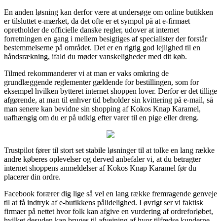
En anden løsning kan derfor være at undersøge om online butikken
er tilsluttet e-mærket, da det ofte er et sympol på at e-firmaet
opretholder de officielle danske regler, udover at internet
forretningen en gang i mellem besigtiges af specialister der forstår
bestemmelserne på området. Det er en rigtig god lejlighed til en
håndsrækning, ifald du møder vanskeligheder med dit køb.
Tilmed rekommanderer vi at man er vaks omkring de
grundlæggende reglementer gældende for bestillingen, som for
eksempel hvilken bytteret internet shoppen lover. Derfor er det tillige
afgørende, at man til enhver tid beholder sin kvittering på e-mail, så
man senere kan bevidne sin shopping af Kokos Knap Karamel,
uafhængig om du er på udkig efter varer til en pige eller dreng.
Trustpilot fører til stort set stabile løsninger til at tolke en lang række
andre køberes oplevelser og derved anbefaler vi, at du betragter
internet shoppens anmeldelser af Kokos Knap Karamel før du
placerer din ordre.
Facebook forærer dig lige så vel en lang række fremragende genveje
til at få indtryk af e-butikkens pålidelighed. I øvrigt ser vi faktisk
firmaer på nettet hvor folk kan afgive en vurdering af ordreforløbet,
hvilket desuden kan bruges til afvejning af hvor tilfredse kunderne