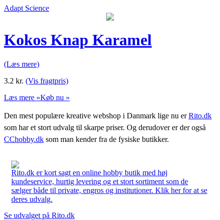
Adapt Science
Kokos Knap Karamel
(Læs mere)
3.2
kr.
(Vis fragtpris)
Læs mere »
Køb nu »
Den mest populære kreative webshop i Danmark lige nu er
Rito.dk
som har et stort udvalg til skarpe priser. Og derudover er der også
CChobby.dk
som man kender fra de fysiske butikker.
Rito.dk er kort sagt en online hobby butik med høj
kundeservice, hurtig levering og et stort sortiment som de
sælger både til private, engros og institutioner. Klik her for at se
deres udvalg.
Se udvalget på Rito.dk