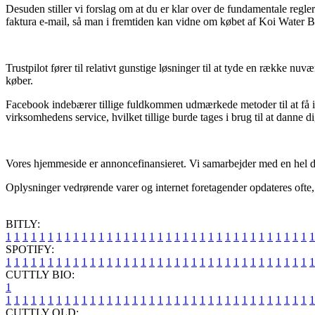
Desuden stiller vi forslag om at du er klar over de fundamentale regler
faktura e-mail, så man i fremtiden kan vidne om købet af Koi Water Br
Trustpilot fører til relativt gunstige løsninger til at tyde en række 
køber.
Facebook indebærer tillige fuldkommen udmærkede metoder til at få ind
virksomhedens service, hvilket tillige burde tages i brug til at danne d
Vores hjemmeside er annoncefinansieret. Vi samarbejder med en hel de
Oplysninger vedrørende varer og internet foretagender opdateres ofte,
BITLY:
1
1
1
1
1
1
1
1
1
1
1
1
1
1
1
1
1
1
1
1
1
1
1
1
1
1
1
1
1
1
1
1
1
1
1
1
1
SPOTIFY:
1
1
1
1
1
1
1
1
1
1
1
1
1
1
1
1
1
1
1
1
1
1
1
1
1
1
1
1
1
1
1
1
1
1
1
1
1
CUTTLY BIO:
1
1
1
1
1
1
1
1
1
1
1
1
1
1
1
1
1
1
1
1
1
1
1
1
1
1
1
1
1
1
1
1
1
1
1
1
1
1
CUTTLY OLD: