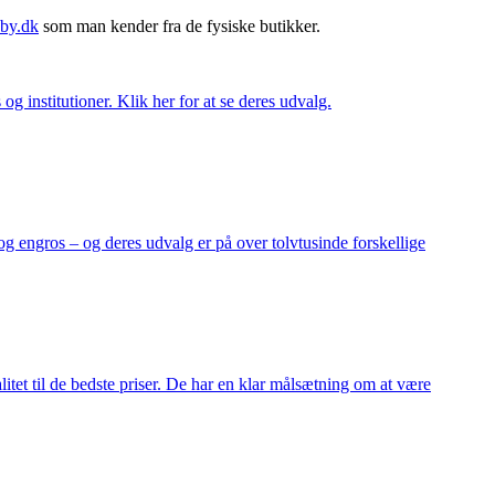
by.dk
som man kender fra de fysiske butikker.
og institutioner. Klik her for at se deres udvalg.
og engros – og deres udvalg er på over tolvtusinde forskellige
itet til de bedste priser. De har en klar målsætning om at være