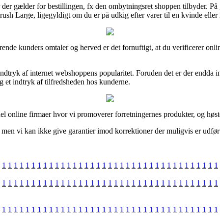
 der gælder for bestillingen, fx den ombytningsret shoppen tilbyder. På g
ush Large, ligegyldigt om du er på udkig efter varer til en kvinde elle
nuværende kunders omtaler og herved er det fornuftigt, at du verificere
tryk af internet webshoppens popularitet. Foruden det er der endda int
ig et indtryk af tilfredsheden hos kunderne.
l online firmaer hvor vi promoverer forretningernes produkter, og høst
 men vi kan ikke give garantier imod korrektioner der muligvis er udfør
1
1
1
1
1
1
1
1
1
1
1
1
1
1
1
1
1
1
1
1
1
1
1
1
1
1
1
1
1
1
1
1
1
1
1
1
1
1
1
1
1
1
1
1
1
1
1
1
1
1
1
1
1
1
1
1
1
1
1
1
1
1
1
1
1
1
1
1
1
1
1
1
1
1
1
1
1
1
1
1
1
1
1
1
1
1
1
1
1
1
1
1
1
1
1
1
1
1
1
1
1
1
1
1
1
1
1
1
1
1
1