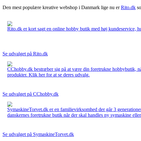
Den mest populære kreative webshop i Danmark lige nu er
Rito.dk
so
Rito.dk er kort sagt en online hobby butik med høj kundeservice, hurt
Se udvalget på Rito.dk
CChobby.dk bestræber sig på at være din foretrukne hobbybutik, når 
produkter. Klik her for at se deres udvalg.
Se udvalget på CChobby.dk
SymaskineTorvet.dk er en familievirksomhed der går 3 generationer t
danskernes foretrukne butik når der skal handles ny symaskine eller 
Se udvalget på SymaskineTorvet.dk