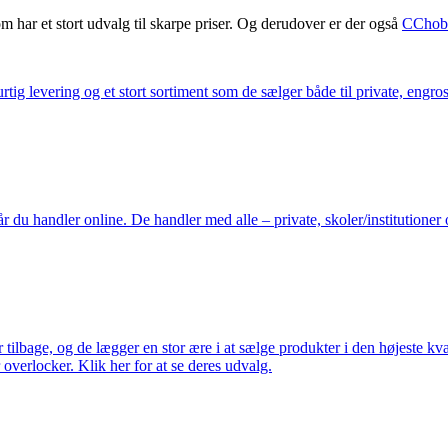
m har et stort udvalg til skarpe priser. Og derudover er der også
CChob
ig levering og et stort sortiment som de sælger både til private, engros 
du handler online. De handler med alle – private, skoler/institutioner 
ilbage, og de lægger en stor ære i at sælge produkter i den højeste kval
overlocker. Klik her for at se deres udvalg.