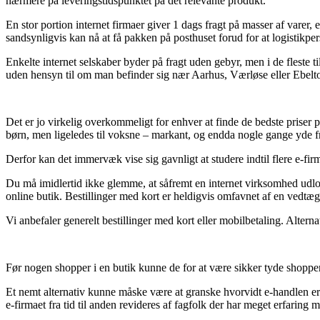
nærmere på leveringstidspunktet på det relevante produkt.
En stor portion internet firmaer giver 1 dags fragt på masser af varer
sandsynligvis kan nå at få pakken på posthuset forud for at logistikpers
Enkelte internet selskaber byder på fragt uden gebyr, men i de fleste 
uden hensyn til om man befinder sig nær Aarhus, Værløse eller Ebeltoft 
Det er jo virkelig overkommeligt for enhver at finde de bedste priser på
børn, men ligeledes til voksne – markant, og endda nogle gange yde 
Derfor kan det immervæk vise sig gavnligt at studere indtil flere e-firm
Du må imidlertid ikke glemme, at såfremt en internet virksomhed udlover
online butik. Bestillinger med kort er heldigvis omfavnet af en vedtæg
Vi anbefaler generelt bestillinger med kort eller mobilbetaling. Alter
Før nogen shopper i en butik kunne de for at være sikker tyde shoppen
Et nemt alternativ kunne måske være at granske hvorvidt e-handlen er 
e-firmaet fra tid til anden revideres af fagfolk der har meget erfari