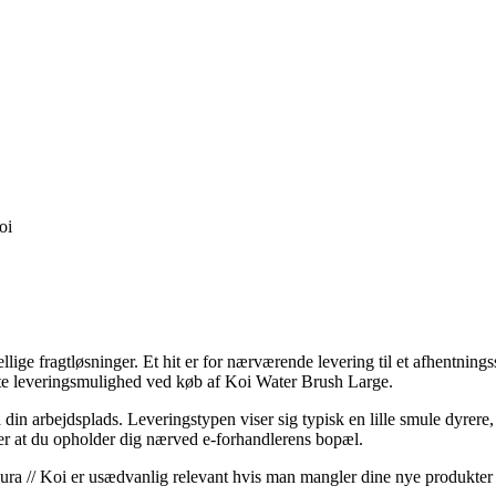
oi
ellige fragtløsninger. Et hit er for nærværende levering til et afhentnin
bte leveringsmulighed ved køb af Koi Water Brush Large.
å din arbejdsplads. Leveringstypen viser sig typisk en lille smule dyrere,
er at du opholder dig nærved e-forhandlerens bopæl.
ra // Koi er usædvanlig relevant hvis man mangler dine nye produkter m