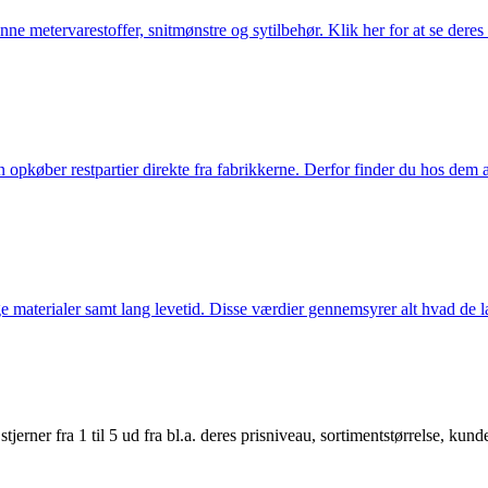
nne metervarestoffer, snitmønstre og sytilbehør. Klik her for at se deres
køber restpartier direkte fra fabrikkerne. Derfor finder du hos dem alti
 materialer samt lang levetid. Disse værdier gennemsyrer alt hvad de la
er fra 1 til 5 ud fra bl.a. deres prisniveau, sortimentstørrelse, kunde