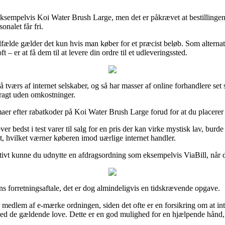
, eksempelvis Koi Water Brush Large, men det er påkrævet at bestillingen
onalet får fri.
tilfælde gælder det kun hvis man køber for et præcist beløb. Som alterna
– er at få dem til at levere din ordre til et udleveringssted.
 tværs af internet selskaber, og så har masser af online forhandlere set 
fragt uden omkostninger.
aer efter rabatkoder på Koi Water Brush Large forud for at du placerer or
 bedst i test varer til salg for en pris der kan virke mystisk lav, burd
t, hvilket værner køberen imod uærlige internet handler.
nativt kunne du udnytte en afdragsordning som eksempelvis ViaBill, når d
s forretningsaftale, det er dog almindeligvis en tidskrævende opgave.
medlem af e-mærke ordningen, siden det ofte er en forsikring om at inte
ng med de gældende love. Dette er en god mulighed for en hjælpende hånd