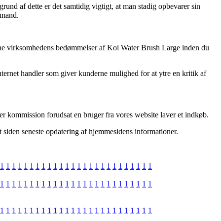
rund af dette er det samtidig vigtigt, at man stadig opbevarer sin
r mand.
r online virksomhedens bedømmelser af Koi Water Brush Large inden du
ernet handler som giver kunderne mulighed for at ytre en kritik af
er kommission forudsat en bruger fra vores website laver et indkøb.
t siden seneste opdatering af hjemmesidens informationer.
1
1
1
1
1
1
1
1
1
1
1
1
1
1
1
1
1
1
1
1
1
1
1
1
1
1
1
1
1
1
1
1
1
1
1
1
1
1
1
1
1
1
1
1
1
1
1
1
1
1
1
1
1
1
1
1
1
1
1
1
1
1
1
1
1
1
1
1
1
1
1
1
1
1
1
1
1
1