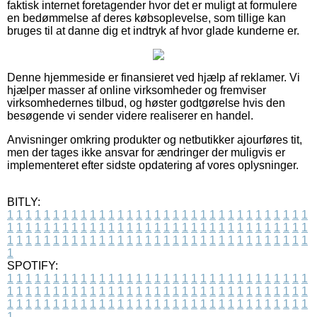
faktisk internet foretagender hvor det er muligt at formulere
en bedømmelse af deres købsoplevelse, som tillige kan
bruges til at danne dig et indtryk af hvor glade kunderne er.
Denne hjemmeside er finansieret ved hjælp af reklamer. Vi
hjælper masser af online virksomheder og fremviser
virksomhedernes tilbud, og høster godtgørelse hvis den
besøgende vi sender videre realiserer en handel.
Anvisninger omkring produkter og netbutikker ajourføres tit,
men der tages ikke ansvar for ændringer der muligvis er
implementeret efter sidste opdatering af vores oplysninger.
BITLY:
1
1
1
1
1
1
1
1
1
1
1
1
1
1
1
1
1
1
1
1
1
1
1
1
1
1
1
1
1
1
1
1
1
1
1
1
1
1
1
1
1
1
1
1
1
1
1
1
1
1
1
1
1
1
1
1
1
1
1
1
1
1
1
1
1
1
1
1
1
1
1
1
1
1
1
1
1
1
1
1
1
1
1
1
1
1
1
1
1
1
1
1
1
1
1
1
1
1
1
1
SPOTIFY:
1
1
1
1
1
1
1
1
1
1
1
1
1
1
1
1
1
1
1
1
1
1
1
1
1
1
1
1
1
1
1
1
1
1
1
1
1
1
1
1
1
1
1
1
1
1
1
1
1
1
1
1
1
1
1
1
1
1
1
1
1
1
1
1
1
1
1
1
1
1
1
1
1
1
1
1
1
1
1
1
1
1
1
1
1
1
1
1
1
1
1
1
1
1
1
1
1
1
1
1