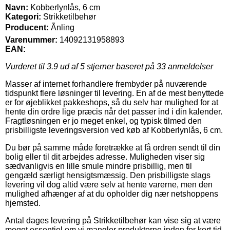
Navn:
Kobberlynlås, 6 cm
Kategori:
Strikketilbehør
Producent:
Ãnling
Varenummer:
14092131958893
EAN:
Vurderet til
3.9
ud af 5 stjerner baseret på
33
anmeldelser
Masser af internet forhandlere frembyder på nuværende
tidspunkt flere løsninger til levering. En af de mest benyttede
er for øjeblikket pakkeshops, så du selv har mulighed for at
hente din ordre lige præcis når det passer ind i din kalender.
Fragtløsningen er jo meget enkel, og typisk tilmed den
prisbilligste leveringsversion ved køb af Kobberlynlås, 6 cm.
Du bør på samme måde foretrække at få ordren sendt til din
bolig eller til dit arbejdes adresse. Muligheden viser sig
sædvanligvis en lille smule mindre prisbillig, men til
gengæld særligt hensigtsmæssig. Den prisbilligste slags
levering vil dog altid være selv at hente varerne, men den
mulighed afhænger af at du opholder dig nær netshoppens
hjemsted.
Antal dages levering på Strikketilbehør kan vise sig at være
meget essentiel om vi mangler produkterne inden for kort tid,