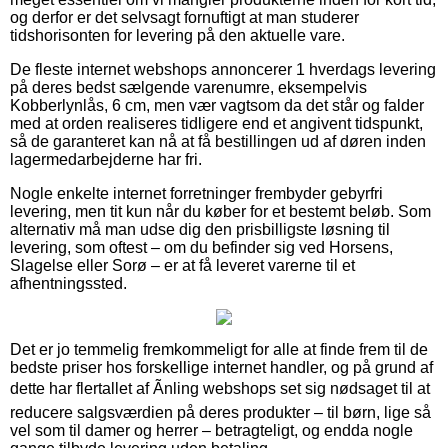
og derfor er det selvsagt fornuftigt at man studerer
tidshorisonten for levering på den aktuelle vare.
De fleste internet webshops annoncerer 1 hverdags levering
på deres bedst sælgende varenumre, eksempelvis
Kobberlynlås, 6 cm, men vær vagtsom da det står og falder
med at orden realiseres tidligere end et angivent tidspunkt,
så de garanteret kan nå at få bestillingen ud af døren inden
lagermedarbejderne har fri.
Nogle enkelte internet forretninger frembyder gebyrfri
levering, men tit kun når du køber for et bestemt beløb. Som
alternativ må man udse dig den prisbilligste løsning til
levering, som oftest – om du befinder sig ved Horsens,
Slagelse eller Sorø – er at få leveret varerne til et
afhentningssted.
Det er jo temmelig fremkommeligt for alle at finde frem til de
bedste priser hos forskellige internet handler, og på grund af
dette har flertallet af Ãnling webshops set sig nødsaget til at
reducere salgsværdien på deres produkter – til børn, lige så
vel som til damer og herrer – betragteligt, og endda nogle