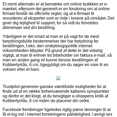
Et nemt alternativ er at bemærke om online butikken er e-
mærket, eftersom det generelt er en forsikring om at online
firmaet forstår de officielle regler, og at e-firmaet tit
revurderes af eksperter som er inde i lovene på området. Det
giver dig lejlighed til support, for så vidt du forvoldes
dilemmaer ved din bestilling.
Yderligere er det smart at man er på vagt for de mest
betydningsfulde bestemmelser der har betydning for
bestillingen, f.eks. den ombytningspolitik internet
virksomheden tilbyder. På grund af dette er det virkelig
vigtigt, at man til enhver tid bibeholder sin faktura e-mail, så
man en anden gang vil kunne bevise bestillingen af
Kobberlynlås, 6 cm, ligegyldigt om du søger en vare til en
voksen eller et barn.
Trustpilot genererer ganske værdifulde muligheder for at
finde ud af en række forhenværende køberes synspunkter
og derfor er det klogt, at du besigtiger e-shoppens kritik af
Kobberlynlås, 6 cm inden du placerer din ordre.
Facebook frembringer ligeledes rigtig pæne løsninger til at
få et kig ind i internet forretningens pålidelighed. I øvrigt ses