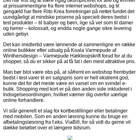
Det har vist sig at være rigtig ukompliceret for alle og enhver
at prissammenligne fra flere internet webshops, og til
gengæld har flere Rito Krea forretninger på nettet fundet det
uundgåeligt at mindske priserne på specielt deres bedst i
test produkter – til babyer og børn, lige så vel som til damer
og herrer – kolossalt, og endda nogle gange sikre levering
uden gebyr.
Det kan imidlertid være lønnende at sammenligne en række
online butikker efter udsalg på Koala Varmepude af
Winthersdesign – Varmepude Hækleopskrift forud for at du
shopper, så du er sikker på at få fat i den mest attraktive pris.
Man bør blot være obs på, at såfremt en webshop frembyder
bedst i test varer til en salgspris som er helt ekstremt god,
kunne det for det meste være en varsel om en svindel e-
butik. Shopping med kort er på den anden side inkluderet i
Indsigelsesordningen, hvilket værner dig overfor uærlige
online forhandlere.
Vi slår generelt et slag for kortbestillinger eller betalinger
med mobilen. Som en anden løsning kunne du bruge en
afbetalingsløsning fra f.eks. ViaBill, for så vidt du gerne vil
dække beløbet over et længere tidsrum.