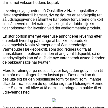
til internet virksomhedens bopæl.
Leveringsdygtigheden på Opskrifter > Hækleopskrifter >
Hækleopskrifter til bamser, dyr og figurer er selvfølgelig ret
så udslagsgivende såfremt vi har behov for varerne om kort
tid, så herved er det naturligvis klogt at vi dobbelttjekker
tidshorisonten for levering ved det vedkommende produkt.
En stor portion internet varehuse annoncerer levering efter
en enkelt hverdag på mange af butikkens produkter,
eksempelvis Koala Varmepude af Winthersdesign –
Varmepude Hækleopskrift, som dog regnes ud fra at
transaktionen realiseres inden et angivent tidspunkt, så de
sandsynligvis kan nå at få de nye varer sendt afsted forinden
de pakkeansatte har fyraften.
Flere forretninger på nettet tilbyder fragt uden gebyr, men tit
kun når man aftager for en fastsat pris. Desuden kan du
beslutte sig for den prisbilligste form for fragt, som i mange
tilfælde – uanset om du opholder sig nær Helsingør, Rønne
eller Skjern – vil blive at få dem til at bringe din pakke til et
udleveringssted.