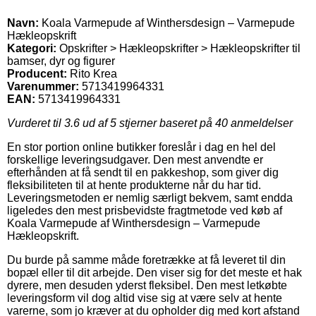
Navn:
Koala Varmepude af Winthersdesign – Varmepude
Hækleopskrift
Kategori:
Opskrifter > Hækleopskrifter > Hækleopskrifter til
bamser, dyr og figurer
Producent:
Rito Krea
Varenummer:
5713419964331
EAN:
5713419964331
Vurderet til
3.6
ud af 5 stjerner baseret på
40
anmeldelser
En stor portion online butikker foreslår i dag en hel del
forskellige leveringsudgaver. Den mest anvendte er
efterhånden at få sendt til en pakkeshop, som giver dig
fleksibiliteten til at hente produkterne når du har tid.
Leveringsmetoden er nemlig særligt bekvem, samt endda
ligeledes den mest prisbevidste fragtmetode ved køb af
Koala Varmepude af Winthersdesign – Varmepude
Hækleopskrift.
Du burde på samme måde foretrække at få leveret til din
bopæl eller til dit arbejde. Den viser sig for det meste et hak
dyrere, men desuden yderst fleksibel. Den mest letkøbte
leveringsform vil dog altid vise sig at være selv at hente
varerne, som jo kræver at du opholder dig med kort afstand