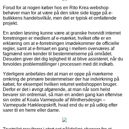
Forud for at nogen køber hos en Rito Krea webshop
behøver man for at være på den sikre side kigge på e-
butikkens handelsvilkår, men det er typisk et omfattende
projekt.
En anden løsning kunne være at granske hvorvidt internet
forretningen er medlem af e-mærket, hvilket ofte er en
erklæring om at e-forretningen imødekommer de officielle
regler, samt at e-firmaet en gang i mellem overværes af
fagmænd som kender til bestemmelserne på området.
Desuden giver det dig lejlighed til at blive assisteret, når du
forvoldes problemstillinger i processen med dit indkøb.
Yderligere anbefales det at man er oppe på mærkerne
omkring de primære bestemmelser der har indvirkning på
købet, for eksempel hvilken returret webshoppen bruger.
Derfor er det i øvrigt afgørende, at man når som helst
bevarer sin ordremail, så man en anden gang kan eftervise
sin ordre af Koala Varmepude af Winthersdesign –
Varmepude Hækleopskrift, hvad end du er på udkig efter
varer til en herre eller dame.