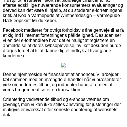
Trustpilot resulterer i stort set pålidelige chancer for at
efterse adskillige nuværende konsumenters evalueringer og
derved kan det være til hjælp, at du studerer e-forretningens
kritik af Koala Varmepude af Winthersdesign – Varmepude
Hækleopskrift før du køber.
Facebook medfører for øvrigt forholdsvis fine genveje til at få
et kig ind i internet forretningens pålidelighed. Desuden ser
vi en del e-forhandlere hvor det er muligt at registrere en
anmeldelse af deres købsoplevelse, hvilket desuden burde
drages fordel af til at danne dig et indtryk af hvor glade
kunderne er.
Denne hjemmeside er finansieret af annoncer. Vi arbejder
tæt sammen med en mængde e-handler når vi præsenterer
virksomhedernes tilbud, og indhenter honorar om en af
vores brugere realiserer en transaktion.
Orientering vedrørende tilbud og e-shops værnes om
jævnligt, men vi kan ikke stilles ansvarlig for justeringer der
muligvis er iværksat efter seneste opdatering af websitets
data.