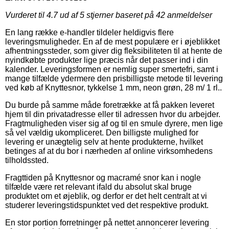
Vurderet til
4.7
ud af 5 stjerner baseret på
42
anmeldelser
En lang række e-handler tildeler heldigvis flere
leveringsmuligheder. En af de mest populære er i øjeblikket
afhentningssteder, som giver dig fleksibiliteten til at hente de
nyindkøbte produkter lige præcis når det passer ind i din
kalender. Leveringsformen er nemlig super smertefri, samt i
mange tilfælde ydermere den prisbilligste metode til levering
ved køb af Knyttesnor, tykkelse 1 mm, neon grøn, 28 m/ 1 rl..
Du burde på samme måde foretrække at få pakken leveret
hjem til din privatadresse eller til adressen hvor du arbejder.
Fragtmuligheden viser sig af og til en smule dyrere, men lige
så vel vældig ukompliceret. Den billigste mulighed for
levering er unægtelig selv at hente produkterne, hvilket
betinges af at du bor i nærheden af online virksomhedens
tilholdssted.
Fragttiden på Knyttesnor og macramé snor kan i nogle
tilfælde være ret relevant ifald du absolut skal bruge
produktet om et øjeblik, og derfor er det helt centralt at vi
studerer leveringstidspunktet ved det respektive produkt.
En stor portion forretninger på nettet annoncerer levering