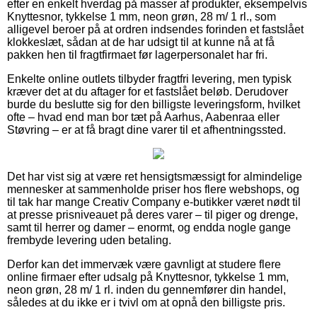
efter en enkelt hverdag på masser af produkter, eksempelvis
Knyttesnor, tykkelse 1 mm, neon grøn, 28 m/ 1 rl., som
alligevel beroer på at ordren indsendes forinden et fastslået
klokkeslæt, sådan at de har udsigt til at kunne nå at få
pakken hen til fragtfirmaet før lagerpersonalet har fri.
Enkelte online outlets tilbyder fragtfri levering, men typisk
kræver det at du aftager for et fastslået beløb. Derudover
burde du beslutte sig for den billigste leveringsform, hvilket
ofte – hvad end man bor tæt på Aarhus, Aabenraa eller
Støvring – er at få bragt dine varer til et afhentningssted.
Det har vist sig at være ret hensigtsmæssigt for almindelige
mennesker at sammenholde priser hos flere webshops, og
til tak har mange Creativ Company e-butikker været nødt til
at presse prisniveauet på deres varer – til piger og drenge,
samt til herrer og damer – enormt, og endda nogle gange
frembyde levering uden betaling.
Derfor kan det immervæk være gavnligt at studere flere
online firmaer efter udsalg på Knyttesnor, tykkelse 1 mm,
neon grøn, 28 m/ 1 rl. inden du gennemfører din handel,
således at du ikke er i tvivl om at opnå den billigste pris.