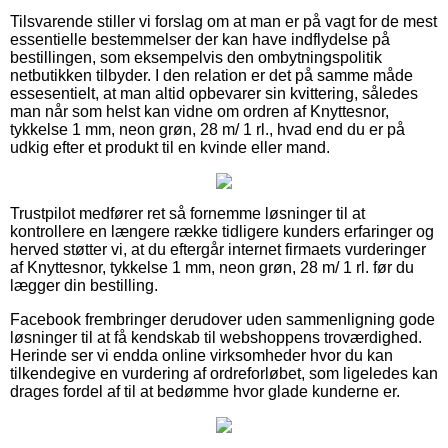
Tilsvarende stiller vi forslag om at man er på vagt for de mest
essentielle bestemmelser der kan have indflydelse på
bestillingen, som eksempelvis den ombytningspolitik
netbutikken tilbyder. I den relation er det på samme måde
essesentielt, at man altid opbevarer sin kvittering, således
man når som helst kan vidne om ordren af Knyttesnor,
tykkelse 1 mm, neon grøn, 28 m/ 1 rl., hvad end du er på
udkig efter et produkt til en kvinde eller mand.
Trustpilot medfører ret så fornemme løsninger til at
kontrollere en længere række tidligere kunders erfaringer og
herved støtter vi, at du eftergår internet firmaets vurderinger
af Knyttesnor, tykkelse 1 mm, neon grøn, 28 m/ 1 rl. før du
lægger din bestilling.
Facebook frembringer derudover uden sammenligning gode
løsninger til at få kendskab til webshoppens troværdighed.
Herinde ser vi endda online virksomheder hvor du kan
tilkendegive en vurdering af ordreforløbet, som ligeledes kan
drages fordel af til at bedømme hvor glade kunderne er.