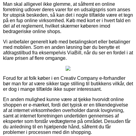
Man skal alligevel ikke glemme, at såfremt en online
forretning udlover deres varer for en udsalgspris som anses
for utopisk beskeden, så kan det i nogle tilfælde være et tegn
på en fup online virksomhed. Køb med kort er i hvert fald en
del af et reglement, hvilket skærmer køberen imod
bedrageriske online shops.
Vi anbefaler generelt køb med betalingskort eller betalinger
med mobilen. Som en anden løsning bør du benytte et
afdragstilbud fra eksempelvis ViaBill, når du ser en fordel i at
klare prisen af flere omgange.
Forud for at folk køber i en Creativ Company e-forhandler
bør man for at være sikker tage stilling til butikkens vilkår, det
er dog i mange tilfælde ikke super interessant.
En anden mulighed kunne være at tjekke hvorvidt online
shoppen er e-mærket, fordi det typisk er en tilkendegivelse
af at internet virksomheden overholder dansk lovgivning,
samt at internet forretningen undertiden gennemses af
eksperter som forstår vedtægterne på området. Desuden får
du anledning til en hjælpende hånd, såfremt du får
problemer i processen med din shopping.