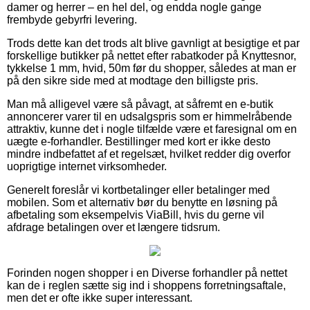
damer og herrer – en hel del, og endda nogle gange
frembyde gebyrfri levering.
Trods dette kan det trods alt blive gavnligt at besigtige et par
forskellige butikker på nettet efter rabatkoder på Knyttesnor,
tykkelse 1 mm, hvid, 50m før du shopper, således at man er
på den sikre side med at modtage den billigste pris.
Man må alligevel være så påvagt, at såfremt en e-butik
annoncerer varer til en udsalgspris som er himmelråbende
attraktiv, kunne det i nogle tilfælde være et faresignal om en
uægte e-forhandler. Bestillinger med kort er ikke desto
mindre indbefattet af et regelsæt, hvilket redder dig overfor
uoprigtige internet virksomheder.
Generelt foreslår vi kortbetalinger eller betalinger med
mobilen. Som et alternativ bør du benytte en løsning på
afbetaling som eksempelvis ViaBill, hvis du gerne vil
afdrage betalingen over et længere tidsrum.
Forinden nogen shopper i en Diverse forhandler på nettet
kan de i reglen sætte sig ind i shoppens forretningsaftale,
men det er ofte ikke super interessant.