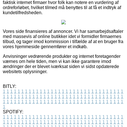
faktisk internet firmaer hvor folk kan notere en vurdering af
ordreforløbet, hvilket tilmed må benyttes til at få et indtryk af
kundetilfredsheden.
Vores side finansieres af annoncer. Vi har samarbejdsaftaler
med massevis af online butikker idet vi formidler firmaernes
tilbud, og tager imod kommission i tilfælde af at en bruger fra
vores hjemmeside gennemfører et indkøb.
Anvisninger vedrørende produkter og internet foretagender
værnes om hele tiden, men vi kan ikke garantere imod
ændringer der er blevet iværksat siden vi sidst opdaterede
websitets oplysninger.
BITLY:
1
1
1
1
1
1
1
1
1
1
1
1
1
1
1
1
1
1
1
1
1
1
1
1
1
1
1
1
1
1
1
1
1
1
1
1
1
1
1
1
1
1
1
1
1
1
1
1
1
1
1
1
1
1
1
1
1
1
1
1
1
1
1
1
1
1
1
1
1
1
1
1
1
1
1
1
1
1
1
1
1
1
1
1
1
1
1
1
1
1
1
1
1
1
1
1
1
1
1
1
SPOTIFY:
1
1
1
1
1
1
1
1
1
1
1
1
1
1
1
1
1
1
1
1
1
1
1
1
1
1
1
1
1
1
1
1
1
1
1
1
1
1
1
1
1
1
1
1
1
1
1
1
1
1
1
1
1
1
1
1
1
1
1
1
1
1
1
1
1
1