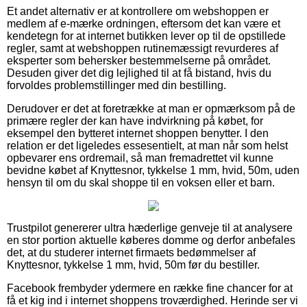
Et andet alternativ er at kontrollere om webshoppen er
medlem af e-mærke ordningen, eftersom det kan være et
kendetegn for at internet butikken lever op til de opstillede
regler, samt at webshoppen rutinemæssigt revurderes af
eksperter som behersker bestemmelserne på området.
Desuden giver det dig lejlighed til at få bistand, hvis du
forvoldes problemstillinger med din bestilling.
Derudover er det at foretrække at man er opmærksom på de
primære regler der kan have indvirkning på købet, for
eksempel den bytteret internet shoppen benytter. I den
relation er det ligeledes essesentielt, at man når som helst
opbevarer ens ordremail, så man fremadrettet vil kunne
bevidne købet af Knyttesnor, tykkelse 1 mm, hvid, 50m, uden
hensyn til om du skal shoppe til en voksen eller et barn.
Trustpilot genererer ultra hæderlige genveje til at analysere
en stor portion aktuelle køberes domme og derfor anbefales
det, at du studerer internet firmaets bedømmelser af
Knyttesnor, tykkelse 1 mm, hvid, 50m før du bestiller.
Facebook frembyder ydermere en række fine chancer for at
få et kig ind i internet shoppens troværdighed. Herinde ser vi