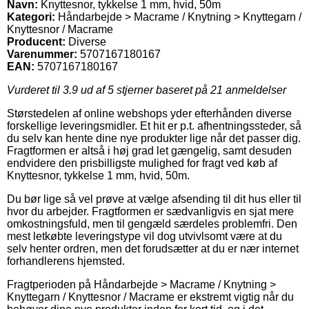
Navn:
Knyttesnor, tykkelse 1 mm, hvid, 50m
Kategori:
Håndarbejde > Macrame / Knytning > Knyttegarn /
Knyttesnor / Macrame
Producent:
Diverse
Varenummer:
5707167180167
EAN:
5707167180167
Vurderet til
3.9
ud af 5 stjerner baseret på
21
anmeldelser
Størstedelen af online webshops yder efterhånden diverse
forskellige leveringsmidler. Et hit er p.t. afhentningssteder, så
du selv kan hente dine nye produkter lige når det passer dig.
Fragtformen er altså i høj grad let gængelig, samt desuden
endvidere den prisbilligste mulighed for fragt ved køb af
Knyttesnor, tykkelse 1 mm, hvid, 50m.
Du bør lige så vel prøve at vælge afsending til dit hus eller til
hvor du arbejder. Fragtformen er sædvanligvis en sjat mere
omkostningsfuld, men til gengæld særdeles problemfri. Den
mest letkøbte leveringstype vil dog utvivlsomt være at du
selv henter ordren, men det forudsætter at du er nær internet
forhandlerens hjemsted.
Fragtperioden på Håndarbejde > Macrame / Knytning >
Knyttegarn / Knyttesnor / Macrame er ekstremt vigtig når du