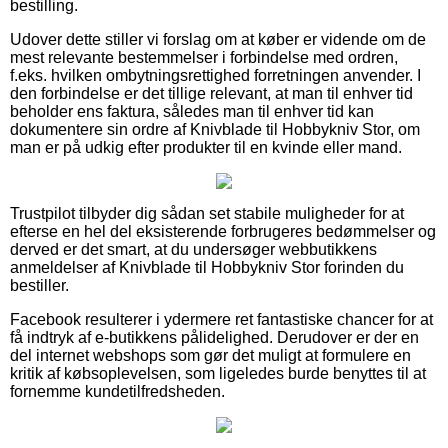
bestilling.
Udover dette stiller vi forslag om at køber er vidende om de
mest relevante bestemmelser i forbindelse med ordren,
f.eks. hvilken ombytningsrettighed forretningen anvender. I
den forbindelse er det tillige relevant, at man til enhver tid
beholder ens faktura, således man til enhver tid kan
dokumentere sin ordre af Knivblade til Hobbykniv Stor, om
man er på udkig efter produkter til en kvinde eller mand.
Trustpilot tilbyder dig sådan set stabile muligheder for at
efterse en hel del eksisterende forbrugeres bedømmelser og
derved er det smart, at du undersøger webbutikkens
anmeldelser af Knivblade til Hobbykniv Stor forinden du
bestiller.
Facebook resulterer i ydermere ret fantastiske chancer for at
få indtryk af e-butikkens pålidelighed. Derudover er der en
del internet webshops som gør det muligt at formulere en
kritik af købsoplevelsen, som ligeledes burde benyttes til at
fornemme kundetilfredsheden.