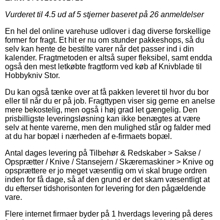
Vurderet til
4.5
ud af 5 stjerner baseret på
26
anmeldelser
En hel del online varehuse udlover i dag diverse forskellige
former for fragt. Et hit er nu om stunder pakkeshops, så du
selv kan hente de bestilte varer når det passer ind i din
kalender. Fragtmetoden er altså super fleksibel, samt endda
også den mest letkøbte fragtform ved køb af Knivblade til
Hobbykniv Stor.
Du kan også tænke over at få pakken leveret til hvor du bor
eller til når du er på job. Fragttypen viser sig gerne en anelse
mere bekostelig, men også i høj grad let gængelig. Den
prisbilligste leveringsløsning kan ikke benægtes at være
selv at hente varerne, men den mulighed står og falder med
at du har bopæl i nærheden af e-firmaets bopæl.
Antal dages levering på Tilbehør & Redskaber > Sakse /
Opsprætter / Knive / Stansejern / Skæremaskiner > Knive og
opsprættere er jo meget væsentlig om vi skal bruge ordren
inden for få dage, så af den grund er det skam væsentligt at
du efterser tidshorisonten for levering for den pågældende
vare.
Flere internet firmaer byder på 1 hverdags levering på deres