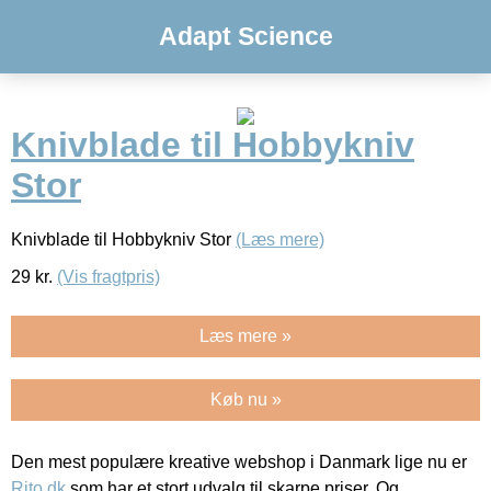
Adapt Science
Knivblade til Hobbykniv
Stor
Knivblade til Hobbykniv Stor
(Læs mere)
29
kr.
(Vis fragtpris)
Læs mere »
Køb nu »
Den mest populære kreative webshop i Danmark lige nu er
Rito.dk
som har et stort udvalg til skarpe priser. Og