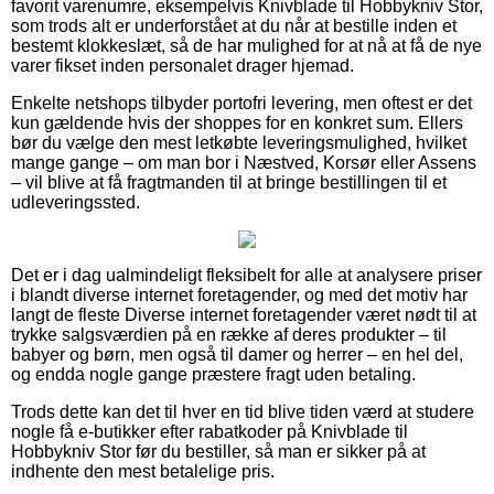
favorit varenumre, eksempelvis Knivblade til Hobbykniv Stor,
som trods alt er underforstået at du når at bestille inden et
bestemt klokkeslæt, så de har mulighed for at nå at få de nye
varer fikset inden personalet drager hjemad.
Enkelte netshops tilbyder portofri levering, men oftest er det
kun gældende hvis der shoppes for en konkret sum. Ellers
bør du vælge den mest letkøbte leveringsmulighed, hvilket
mange gange – om man bor i Næstved, Korsør eller Assens
– vil blive at få fragtmanden til at bringe bestillingen til et
udleveringssted.
Det er i dag ualmindeligt fleksibelt for alle at analysere priser
i blandt diverse internet foretagender, og med det motiv har
langt de fleste Diverse internet foretagender været nødt til at
trykke salgsværdien på en række af deres produkter – til
babyer og børn, men også til damer og herrer – en hel del,
og endda nogle gange præstere fragt uden betaling.
Trods dette kan det til hver en tid blive tiden værd at studere
nogle få e-butikker efter rabatkoder på Knivblade til
Hobbykniv Stor før du bestiller, så man er sikker på at
indhente den mest betalelige pris.