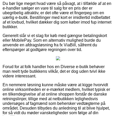
Du bør lige meget hvad være så påvagt, at i tilfælde af at en
e-handler sælger en vare til salg for en pris der er
ubegribelig attraktiv, er det ofte være et fingerpeg om en
uærlig e-butik. Bestillinger med kort er imidlertid indbefattet
af et lovbud, hvilket dækker dig som køber imod fup internet
butikker.
Generelt slår vi et slag for køb med gængse betalingskort
eller MobilePay. Som en alternativ mulighed burde du
anvende en afdragsløsning fra fx ViaBill, såfremt du
efterspørger at godtgøre regningen over tid.
Forud for at folk handler hos en Diverse e-butik behøver
man reelt tyde butikkens vilkår, det er dog uden tvivl ikke
videre interessant.
En nemmere løsning kunne måske være at kigge hvorvidt
online virksomheden er e-mærket medlem, hvilket typisk er
en tilkendegivelse af at online shoppen forstår de danske
retningslinjer, tillige med at netbutikken lejlighedsvis
undersøges af fagmænd som behersker vedtægterne på
området. Desuden tilbydes du anledning til at blive hjulpet,
for så vidt du møder vanskeligheder som følge af din