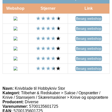
Webshop
Stjerner
Link
Besøg webshop
Besøg webshop
Besøg webshop
Besøg webshop
Besøg webshop
Besøg webshop
Navn:
Knivblade til Hobbykniv Stor
Kategori:
Tilbehør & Redskaber > Sakse / Opsprætter /
Knive / Stansejern / Skæremaskiner > Knive og opsprættere
Producent:
Diverse
Varenummer:
5700135601725
EAN:
5700135601725