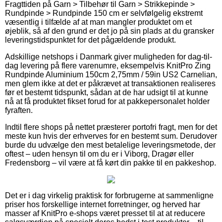
Fragttiden på Garn > Tilbehør til Garn > Strikkepinde >
Rundpinde > Rundpinde 150 cm er selvfølgelig ekstremt
væsentlig i tilfælde af at man mangler produktet om et
øjeblik, så af den grund er det jo på sin plads at du gransker
leveringstidspunktet for det pågældende produkt.
Adskillige netshops i Danmark giver muligheden for dag-til-
dag levering på flere varenumre, eksempelvis KnitPro Zing
Rundpinde Aluminium 150cm 2,75mm / 59in US2 Carnelian,
men glem ikke at det er påkrævet at transaktionen realiseres
før et bestemt tidspunkt, sådan at de har udsigt til at kunne
nå at få produktet fikset forud for at pakkepersonalet holder
fyraften.
Indtil flere shops på nettet præsterer portofri fragt, men for det
meste kun hvis der erhverves for en bestemt sum. Derudover
burde du udvælge den mest betalelige leveringsmetode, der
oftest – uden hensyn til om du er i Viborg, Dragør eller
Fredensborg – vil være at få kørt din pakke til en pakkeshop.
Det er i dag virkelig praktisk for forbrugerne at sammenligne
priser hos forskellige internet forretninger, og herved har
masser af KnitPro e-shops været presset til at at reducere