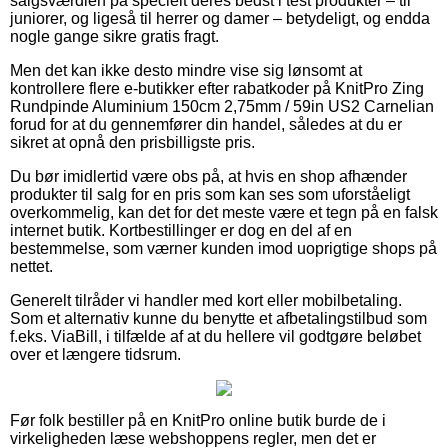
salgsværdien på specielt deres bedst i test produkter – til
juniorer, og ligeså til herrer og damer – betydeligt, og endda
nogle gange sikre gratis fragt.
Men det kan ikke desto mindre vise sig lønsomt at
kontrollere flere e-butikker efter rabatkoder på KnitPro Zing
Rundpinde Aluminium 150cm 2,75mm / 59in US2 Carnelian
forud for at du gennemfører din handel, således at du er
sikret at opnå den prisbilligste pris.
Du bør imidlertid være obs på, at hvis en shop afhænder
produkter til salg for en pris som kan ses som uforståeligt
overkommelig, kan det for det meste være et tegn på en falsk
internet butik. Kortbestillinger er dog en del af en
bestemmelse, som værner kunden imod uoprigtige shops på
nettet.
Generelt tilråder vi handler med kort eller mobilbetaling.
Som et alternativ kunne du benytte et afbetalingstilbud som
f.eks. ViaBill, i tilfælde af at du hellere vil godtgøre beløbet
over et længere tidsrum.
Før folk bestiller på en KnitPro online butik burde de i
virkeligheden læse webshoppens regler, men det er