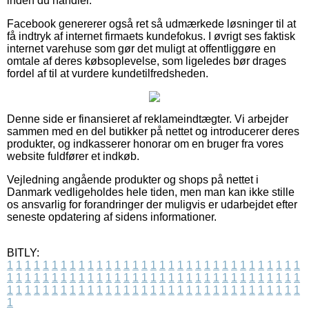
inden du handler.
Facebook genererer også ret så udmærkede løsninger til at
få indtryk af internet firmaets kundefokus. I øvrigt ses faktisk
internet varehuse som gør det muligt at offentliggøre en
omtale af deres købsoplevelse, som ligeledes bør drages
fordel af til at vurdere kundetilfredsheden.
Denne side er finansieret af reklameindtægter. Vi arbejder
sammen med en del butikker på nettet og introducerer deres
produkter, og indkasserer honorar om en bruger fra vores
website fuldfører et indkøb.
Vejledning angående produkter og shops på nettet i
Danmark vedligeholdes hele tiden, men man kan ikke stille
os ansvarlig for forandringer der muligvis er udarbejdet efter
seneste opdatering af sidens informationer.
BITLY:
1
1
1
1
1
1
1
1
1
1
1
1
1
1
1
1
1
1
1
1
1
1
1
1
1
1
1
1
1
1
1
1
1
1
1
1
1
1
1
1
1
1
1
1
1
1
1
1
1
1
1
1
1
1
1
1
1
1
1
1
1
1
1
1
1
1
1
1
1
1
1
1
1
1
1
1
1
1
1
1
1
1
1
1
1
1
1
1
1
1
1
1
1
1
1
1
1
1
1
1