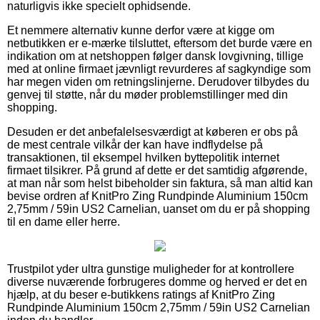
naturligvis ikke specielt ophidsende.
Et nemmere alternativ kunne derfor være at kigge om
netbutikken er e-mærke tilsluttet, eftersom det burde være en
indikation om at netshoppen følger dansk lovgivning, tillige
med at online firmaet jævnligt revurderes af sagkyndige som
har megen viden om retningslinjerne. Derudover tilbydes du
genvej til støtte, når du møder problemstillinger med din
shopping.
Desuden er det anbefalelsesværdigt at køberen er obs på
de mest centrale vilkår der kan have indflydelse på
transaktionen, til eksempel hvilken byttepolitik internet
firmaet tilsikrer. På grund af dette er det samtidig afgørende,
at man når som helst bibeholder sin faktura, så man altid kan
bevise ordren af KnitPro Zing Rundpinde Aluminium 150cm
2,75mm / 59in US2 Carnelian, uanset om du er på shopping
til en dame eller herre.
Trustpilot yder ultra gunstige muligheder for at kontrollere
diverse nuværende forbrugeres domme og herved er det en
hjælp, at du beser e-butikkens ratings af KnitPro Zing
Rundpinde Aluminium 150cm 2,75mm / 59in US2 Carnelian