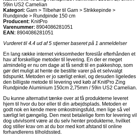
59in US2 Carnelian
Kategori:
Garn > Tilbehør til Garn > Strikkepinde >
Rundpinde > Rundpinde 150 cm
Producent:
KnitPro
Varenummer:
8904086281051
EAN:
8904086281051
Vurderet til
4.4
ud af 5 stjerner baseret på
1
anmeldelser
En lang række internet virksomheder foreslår efterhånden et
hav af forskellige metoder til levering. En der er meget
almindelig er nu om dage at få sendt til en pakkeshop, som
gør det muligt at hente de bestilte varer på et selvvalgt
tidspunkt. Metoden er jo særligt enkel, og desuden ligeledes
den billigste metode til levering ved køb af KnitPro Zing
Rundpinde Aluminium 150cm 2,75mm / 59in US2 Carnelian.
Du kunne alternativt tænke over at få produkterne leveret
hjem til hvor du bor eller til din arbejdsplads. Metoden er
godt nok en kende mere omkostningsfuld, men lige så vel
særligt let gængelig. Den mest betalelige form for levering vil
dog utvivlsomt være at du selv henter produkterne, hvilket
dog stiller krav om at du bor med kort afstand til online
forhandlerens tilholdssted.