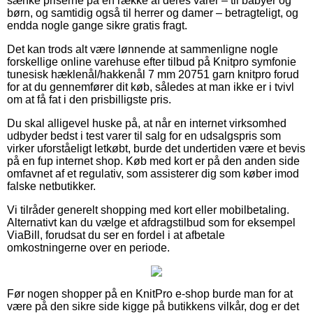
sænke priserne på en række af deres varer – til babyer og
børn, og samtidig også til herrer og damer – betragteligt, og
endda nogle gange sikre gratis fragt.
Det kan trods alt være lønnende at sammenligne nogle
forskellige online varehuse efter tilbud på Knitpro symfonie
tunesisk hæklenål/hakkenål 7 mm 20751 garn knitpro forud
for at du gennemfører dit køb, således at man ikke er i tvivl
om at få fat i den prisbilligste pris.
Du skal alligevel huske på, at når en internet virksomhed
udbyder bedst i test varer til salg for en udsalgspris som
virker uforståeligt letkøbt, burde det undertiden være et bevis
på en fup internet shop. Køb med kort er på den anden side
omfavnet af et regulativ, som assisterer dig som køber imod
falske netbutikker.
Vi tilråder generelt shopping med kort eller mobilbetaling.
Alternativt kan du vælge et afdragstilbud som for eksempel
ViaBill, forudsat du ser en fordel i at afbetale
omkostningerne over en periode.
Før nogen shopper på en KnitPro e-shop burde man for at
være på den sikre side kigge på butikkens vilkår, dog er det