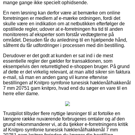
mange gange ikke specielt ophidsende.
En nem løsning kan derfor være at bemærke om online
forretningen er medlem af e-mærke ordningen, fordi det
skulle være en indikation om at netbutikken efterfølger de
opstillede regler, udover at e-forretningen fra tid til anden
monitoreres af eksperter som forstår vedtægterne på
området. Desuden får du anledning til en hjælpende hånd,
såfremt du får udfordringer i processen med din bestilling.
Derudover er det godt at kunden er sat ind i de mest
essentielle regler der gælder for transaktionen, som
eksempelvis den returrettighed e-shoppen bruger. På grund
af dette er det virkelig relevant, at man altid sikrer sin faktura
e-mail, så man en anden gang vil kunne eftervise
bestillingen af Knitpro symfonie tunesisk hæklenål/hakkenål
7 mm 20751 garn knitpro, hvad end du søger en vare til en
herre eller dame.
Trustpilot tilbyder flere nyttige løsninger til at fortolke en
længere række nuværende forbrugeres omtaler og af den
grund rekommanderer vi, at du tjekker e-forretningens kritik
af Knitpro symfonie tunesisk hæklenål/hakkenål 7 mm