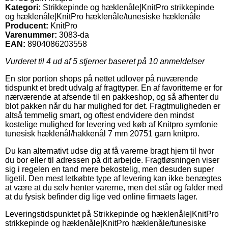
Kategori:
Strikkepinde og hæklenåle|KnitPro strikkepinde
og hæklenåle|KnitPro hæklenåle/tunesiske hæklenåle
Producent:
KnitPro
Varenummer:
3083-da
EAN:
8904086203558
Vurderet til
4
ud af 5 stjerner baseret på
10
anmeldelser
En stor portion shops på nettet udlover på nuværende
tidspunkt et bredt udvalg af fragttyper. En af favoritterne er for
nærværende at afsende til en pakkeshop, og så afhenter du
blot pakken når du har mulighed for det. Fragtmuligheden er
altså temmelig smart, og oftest endvidere den mindst
kostelige mulighed for levering ved køb af Knitpro symfonie
tunesisk hæklenål/hakkenål 7 mm 20751 garn knitpro.
Du kan alternativt udse dig at få varerne bragt hjem til hvor
du bor eller til adressen på dit arbejde. Fragtløsningen viser
sig i regelen en tand mere bekostelig, men desuden super
ligetil. Den mest letkøbte type af levering kan ikke benægtes
at være at du selv henter varerne, men det står og falder med
at du fysisk befinder dig lige ved online firmaets lager.
Leveringstidspunktet på Strikkepinde og hæklenåle|KnitPro
strikkepinde og hæklenåle|KnitPro hæklenåle/tunesiske