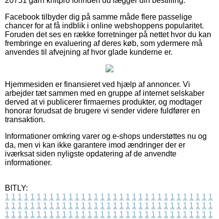
20751 garn knitpro forinden du lægger din bestilling.
Facebook tilbyder dig på samme måde flere passelige
chancer for at få indblik i online webshoppens popularitet.
Foruden det ses en række forretninger på nettet hvor du kan
frembringe en evaluering af deres køb, som ydermere må
anvendes til afvejning af hvor glade kunderne er.
Hjemmesiden er finansieret ved hjælp af annoncer. Vi
arbejder tæt sammen med en gruppe af internet selskaber
derved at vi publicerer firmaernes produkter, og modtager
honorar forudsat de brugere vi sender videre fuldfører en
transaktion.
Informationer omkring varer og e-shops understøttes nu og
da, men vi kan ikke garantere imod ændringer der er
iværksat siden nyligste opdatering af de anvendte
informationer.
BITLY:
1
1
1
1
1
1
1
1
1
1
1
1
1
1
1
1
1
1
1
1
1
1
1
1
1
1
1
1
1
1
1
1
1
1
1
1
1
1
1
1
1
1
1
1
1
1
1
1
1
1
1
1
1
1
1
1
1
1
1
1
1
1
1
1
1
1
1
1
1
1
1
1
1
1
1
1
1
1
1
1
1
1
1
1
1
1
1
1
1
1
1
1
1
1
1
1
1
1
1