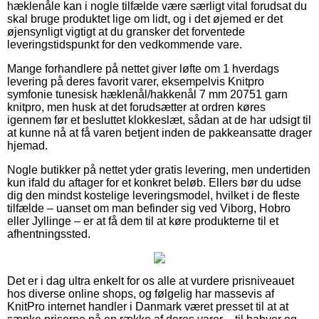
hæklenåle kan i nogle tilfælde være særligt vital forudsat du
skal bruge produktet lige om lidt, og i det øjemed er det
øjensynligt vigtigt at du gransker det forventede
leveringstidspunkt for den vedkommende vare.
Mange forhandlere på nettet giver løfte om 1 hverdags
levering på deres favorit varer, eksempelvis Knitpro
symfonie tunesisk hæklenål/hakkenål 7 mm 20751 garn
knitpro, men husk at det forudsætter at ordren køres
igennem før et besluttet klokkeslæt, sådan at de har udsigt til
at kunne nå at få varen betjent inden de pakkeansatte drager
hjemad.
Nogle butikker på nettet yder gratis levering, men undertiden
kun ifald du aftager for et konkret beløb. Ellers bør du udse
dig den mindst kostelige leveringsmodel, hvilket i de fleste
tilfælde – uanset om man befinder sig ved Viborg, Hobro
eller Jyllinge – er at få dem til at køre produkterne til et
afhentningssted.
Det er i dag ultra enkelt for os alle at vurdere prisniveauet
hos diverse online shops, og følgelig har massevis af
KnitPro internet handler i Danmark været presset til at at