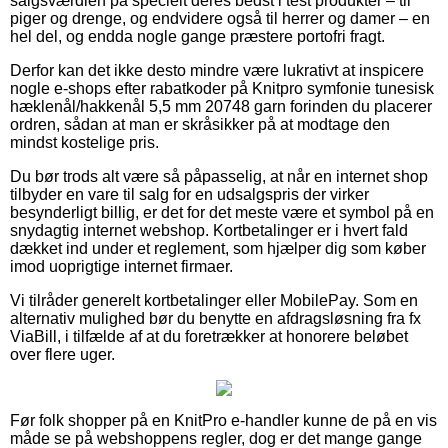
salgsværdien på specielt deres bedst i test produkter – til
piger og drenge, og endvidere også til herrer og damer – en
hel del, og endda nogle gange præstere portofri fragt.
Derfor kan det ikke desto mindre være lukrativt at inspicere
nogle e-shops efter rabatkoder på Knitpro symfonie tunesisk
hæklenål/hakkenål 5,5 mm 20748 garn forinden du placerer
ordren, sådan at man er skråsikker på at modtage den
mindst kostelige pris.
Du bør trods alt være så påpasselig, at når en internet shop
tilbyder en vare til salg for en udsalgspris der virker
besynderligt billig, er det for det meste være et symbol på en
snydagtig internet webshop. Kortbetalinger er i hvert fald
dækket ind under et reglement, som hjælper dig som køber
imod uoprigtige internet firmaer.
Vi tilråder generelt kortbetalinger eller MobilePay. Som en
alternativ mulighed bør du benytte en afdragsløsning fra fx
ViaBill, i tilfælde af at du foretrækker at honorere beløbet
over flere uger.
Før folk shopper på en KnitPro e-handler kunne de på en vis
måde se på webshoppens regler, dog er det mange gange