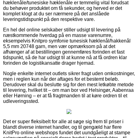
hæklenåle/tunesiske hæklenåle er temmelig vital forudsat
du behøver produktet om få sekunder, og herved er det
komplet klogt at du ser nærmere på det anslåede
leveringstidspunkt på den respektive vare.
En hel del online selskaber stiller udsigt til levering på
næstkommende hverdag på en masse varenumre,
eksempelvis Knitpro symfonie tunesisk hæklenål/hakkenål
5,5 mm 20748 garn, men vær opmærksom på at det
afhænger af at bestillingen gennemføres forinden et fast
tidspunkt, så de har udsigt til at kunne nå at få ordren klar
forinden de logistikansatte drager hjemad.
Nogle enkelte internet outlets sikrer fragt uden omkostninger,
men i reglen kun når der aftages for et bestemt beløb.
Derudover skal du beslutte sig for den mest letkøbte metode
til levering, hvilket tit – om man bor ved Helsingør, Aabenraa
eller Hørning – er at få fragtmanden til at køre ordren til et
udleveringssted.
Det er super fleksibelt for alle at søge sig frem til priser i
blandt diverse internet handler, og til gengæld har flere
KnitPro online webshops fundet det uundgåeligt at stampe