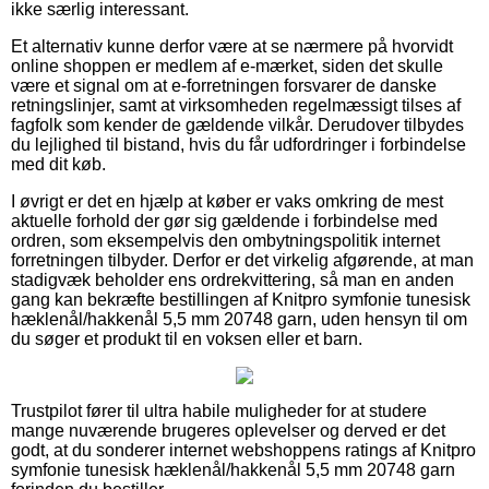
ikke særlig interessant.
Et alternativ kunne derfor være at se nærmere på hvorvidt
online shoppen er medlem af e-mærket, siden det skulle
være et signal om at e-forretningen forsvarer de danske
retningslinjer, samt at virksomheden regelmæssigt tilses af
fagfolk som kender de gældende vilkår. Derudover tilbydes
du lejlighed til bistand, hvis du får udfordringer i forbindelse
med dit køb.
I øvrigt er det en hjælp at køber er vaks omkring de mest
aktuelle forhold der gør sig gældende i forbindelse med
ordren, som eksempelvis den ombytningspolitik internet
forretningen tilbyder. Derfor er det virkelig afgørende, at man
stadigvæk beholder ens ordrekvittering, så man en anden
gang kan bekræfte bestillingen af Knitpro symfonie tunesisk
hæklenål/hakkenål 5,5 mm 20748 garn, uden hensyn til om
du søger et produkt til en voksen eller et barn.
Trustpilot fører til ultra habile muligheder for at studere
mange nuværende brugeres oplevelser og derved er det
godt, at du sonderer internet webshoppens ratings af Knitpro
symfonie tunesisk hæklenål/hakkenål 5,5 mm 20748 garn