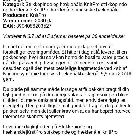
Kategori:
Strikkepinde og hæklenåle|KnitPro strikkepinde
og hæklenåle|KnitPro hæklenåle/tunesiske hæklenåle
Producent:
KnitPro
Varenummer:
3080-da
EAN:
8904086203527
Vurderet til
3.7
ud af 5 stjerner baseret på
36
anmeldelser
En hel del online firmaer yder nu om dage et hav af
forskellige leveringsmåder. Et hit er i dag at få leveret til en
pakkeshop, hvor du selv kan hente de bestilte varer præcis
når det passer dig. Løsningen er jo meget enkel, samt
desuden også den mest betalelige fragtmetode ved køb af
Knitpro symfonie tunesisk hæklenål/hakkenål 5,5 mm 20748
garn.
Du burde på samme måde forsøge at få pakken bragt til din
lejlighed eller ud på din arbejdsplads. Fragtløsningen bliver
til tider lidt mere omkostningsfuld, men endvidere rigtig let
gængelig. Den prisbilligste mulighed for fragt er dog at hente
pakken selv, men det stiller krav om at du har bopæl nærved
internet selskabets hjemsted.
Leveringsdygtigheden på Strikkepinde og
hæklenåle|KnitPro strikkepinde og hæklenåle|KnitPro