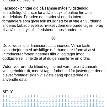
forinden du bestiller.
Facebook bringer dig på samme måde fuldstændig
fortræffelige chancer for at få indtryk af online firmaets
kundefokus. Foruden det møder vi endda internet
forhandlere som giver folk mulighed for at ytre en vurdering
af deres købsoplevelse, hvilket ydermere burde tages i brug
til at få et indtryk af tilfredsheden hos kunderne.
Dette website er finansieret af annoncer. Vi har faste
samarbejder med adskillige e-forhandlere i form af at vi
introducerer forretningernes tilbud, og tager imod
godtgørelse i tilfælde af at du gennemfører en ordre.
Viden vedrørende tilbud og internet varehuse i Danmark
vedligeholdes tit, men vi tager forbehold for justeringer der er
blevet foretaget siden vi sidste gang opdaterede de
anvendte data.
BITLY:
1
1
1
1
1
1
1
1
1
1
1
1
1
1
1
1
1
1
1
1
1
1
1
1
1
1
1
1
1
1
1
1
1
1
1
1
1
1
1
1
1
1
1
1
1
1
1
1
1
1
1
1
1
1
1
1
1
1
1
1
1
1
1
1
1
1
1
1
1
1
1
1
1
1
1
1
1
1
1
1
1
1
1
1
1
1
1
1
1
1
1
1
1
1
1
1
1
1
1