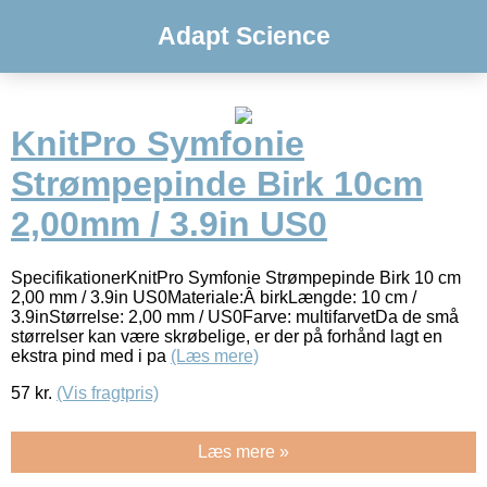
Adapt Science
KnitPro Symfonie
Strømpepinde Birk 10cm
2,00mm / 3.9in US0
SpecifikationerKnitPro Symfonie Strømpepinde Birk 10 cm
2,00 mm / 3.9in US0Materiale:Â birkLængde: 10 cm /
3.9inStørrelse: 2,00 mm / US0Farve: multifarvetDa de små
størrelser kan være skrøbelige, er der på forhånd lagt en
ekstra pind med i pa
(Læs mere)
57
kr.
(Vis fragtpris)
Læs mere »