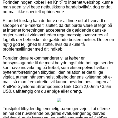
Forinden nogen køber i en KnitPro internet webshop kunne
man uden tvivl bese netbutikkens handelsvilkår, dog er det
normalt ikke specielt ophidsende.
Et andet forslag kan derfor være at finde ud af hvorvidt e-
shoppen er e-mærke tilsluttet, da det burde være et tegn på
at internet forretningen accepterer de gældende danske
regler, samt at virksomheden regelmæssigt overværes af
fagfolk der behersker de gældende bestemmelser. Det er en
rigtig god lejlighed til støtte, hvis du skulle få
problemstillinger med dit indkøb.
Foruden dette rekommanderer vi at køber er
hensynstagende til de mest betydningsfulde betingelser der
kan have indvirkning på købet, som eksempelvis hvilken
bytteret forretningen tilbyder. I den relation er det tillige
vigtigt, at man når som helst bibeholder ens kvittering på e-
mail, så man fremadrettet vil kunne bevidne bestillingen af
KnitPro Symfonie Strømpepinde Birk 10cm 2,00mm / 3.9in
US0, uafhængig om du er pige eller dreng.
Trustpilot tilbyder dig temmelig pæne genveje til at efterse
en hel del nuværende brugeres evalueringer og derved