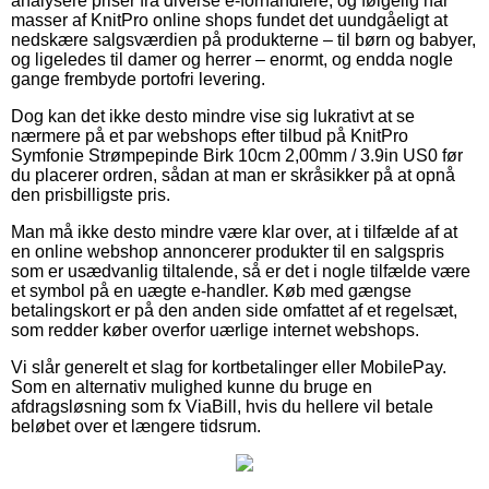
analysere priser fra diverse e-forhandlere, og følgelig har
masser af KnitPro online shops fundet det uundgåeligt at
nedskære salgsværdien på produkterne – til børn og babyer,
og ligeledes til damer og herrer – enormt, og endda nogle
gange frembyde portofri levering.
Dog kan det ikke desto mindre vise sig lukrativt at se
nærmere på et par webshops efter tilbud på KnitPro
Symfonie Strømpepinde Birk 10cm 2,00mm / 3.9in US0 før
du placerer ordren, sådan at man er skråsikker på at opnå
den prisbilligste pris.
Man må ikke desto mindre være klar over, at i tilfælde af at
en online webshop annoncerer produkter til en salgspris
som er usædvanlig tiltalende, så er det i nogle tilfælde være
et symbol på en uægte e-handler. Køb med gængse
betalingskort er på den anden side omfattet af et regelsæt,
som redder køber overfor uærlige internet webshops.
Vi slår generelt et slag for kortbetalinger eller MobilePay.
Som en alternativ mulighed kunne du bruge en
afdragsløsning som fx ViaBill, hvis du hellere vil betale
beløbet over et længere tidsrum.