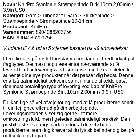
Navn:
KnitPro Symfonie Strømpepinde Birk 10cm 2,00mm /
3.9in US0
Kategori:
Garn > Tilbehør til Garn > Strikkepinde >
Strømpepinde > Strømpepinde 10-14 cm
Producent:
KnitPro
Varenummer:
8904086203756
EAN:
8904086203756
Vurderet til
4.6
ud af 5 stjerner baseret på
49
anmeldelser
Flere firmaer på nettet foreslår nu om dage et bredt udvalg af
fragttyper. Det mest populære er for nærværende at få
leveret til et udleveringssted, som giver dig fleksibiliteten til
at hente dine nye produkter når det passer dig bedst. Denne
er altså ualmindeligt bekvem, samt i mange tilfælde også
den mest betalelige type af levering ved køb af KnitPro
Symfonie Strømpepinde Birk 10cm 2,00mm / 3.9in US0.
Du kan lige så vel afveje for og imod at få produkterne sendt
til din lejlighed eller ud på din arbejdsplads.
Leveringsmetoden viser sig gerne lidt mere
omkostningsfuld, men ligeledes ualmindeligt praktisk. Den
prisbilligste leveringsmåde er dog at du selv henter
produkterne, som dog kræver at du fysisk befinder dig tæt på
netbutikkens bopæl.