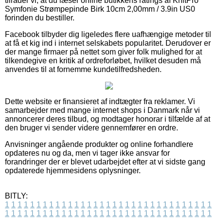
tilråder vi, at du læser online butikkens ratings af KnitPro
Symfonie Strømpepinde Birk 10cm 2,00mm / 3.9in US0
forinden du bestiller.
Facebook tilbyder dig ligeledes flere uafhængige metoder til
at få et kig ind i internet selskabets popularitet. Derudover er
der mange firmaer på nettet som giver folk mulighed for at
tilkendegive en kritik af ordreforløbet, hvilket desuden må
anvendes til at fornemme kundetilfredsheden.
Dette website er finansieret af indtægter fra reklamer. Vi
samarbejder med mange internet shops i Danmark når vi
annoncerer deres tilbud, og modtager honorar i tilfælde af at
den bruger vi sender videre gennemfører en ordre.
Anvisninger angående produkter og online forhandlere
opdateres nu og da, men vi tager ikke ansvar for
forandringer der er blevet udarbejdet efter at vi sidste gang
opdaterede hjemmesidens oplysninger.
BITLY:
1
1
1
1
1
1
1
1
1
1
1
1
1
1
1
1
1
1
1
1
1
1
1
1
1
1
1
1
1
1
1
1
1
1
1
1
1
1
1
1
1
1
1
1
1
1
1
1
1
1
1
1
1
1
1
1
1
1
1
1
1
1
1
1
1
1