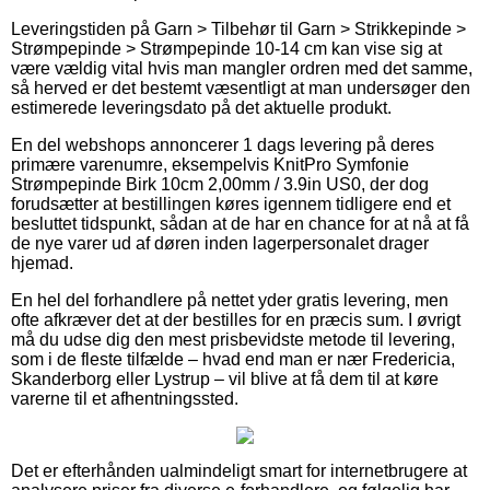
Leveringstiden på Garn > Tilbehør til Garn > Strikkepinde >
Strømpepinde > Strømpepinde 10-14 cm kan vise sig at
være vældig vital hvis man mangler ordren med det samme,
så herved er det bestemt væsentligt at man undersøger den
estimerede leveringsdato på det aktuelle produkt.
En del webshops annoncerer 1 dags levering på deres
primære varenumre, eksempelvis KnitPro Symfonie
Strømpepinde Birk 10cm 2,00mm / 3.9in US0, der dog
forudsætter at bestillingen køres igennem tidligere end et
besluttet tidspunkt, sådan at de har en chance for at nå at få
de nye varer ud af døren inden lagerpersonalet drager
hjemad.
En hel del forhandlere på nettet yder gratis levering, men
ofte afkræver det at der bestilles for en præcis sum. I øvrigt
må du udse dig den mest prisbevidste metode til levering,
som i de fleste tilfælde – hvad end man er nær Fredericia,
Skanderborg eller Lystrup – vil blive at få dem til at køre
varerne til et afhentningssted.
Det er efterhånden ualmindeligt smart for internetbrugere at