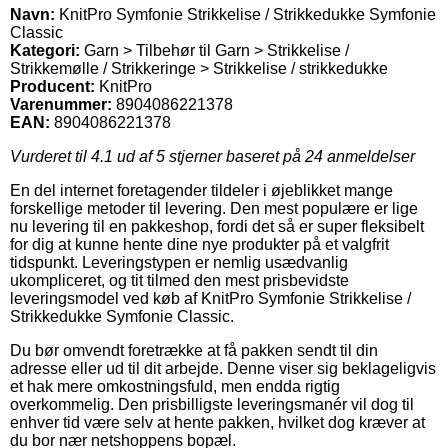
Navn:
KnitPro Symfonie Strikkelise / Strikkedukke Symfonie
Classic
Kategori:
Garn > Tilbehør til Garn > Strikkelise /
Strikkemølle / Strikkeringe > Strikkelise / strikkedukke
Producent:
KnitPro
Varenummer:
8904086221378
EAN:
8904086221378
Vurderet til
4.1
ud af 5 stjerner baseret på
24
anmeldelser
En del internet foretagender tildeler i øjeblikket mange
forskellige metoder til levering. Den mest populære er lige
nu levering til en pakkeshop, fordi det så er super fleksibelt
for dig at kunne hente dine nye produkter på et valgfrit
tidspunkt. Leveringstypen er nemlig usædvanlig
ukompliceret, og tit tilmed den mest prisbevidste
leveringsmodel ved køb af KnitPro Symfonie Strikkelise /
Strikkedukke Symfonie Classic.
Du bør omvendt foretrække at få pakken sendt til din
adresse eller ud til dit arbejde. Denne viser sig beklageligvis
et hak mere omkostningsfuld, men endda rigtig
overkommelig. Den prisbilligste leveringsmanér vil dog til
enhver tid være selv at hente pakken, hvilket dog kræver at
du bor nær netshoppens bopæl.