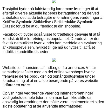
Trustpilot byder på fuldstændig fornemme løsninger til at
eftergå diverse aktuelle køberes betragtninger og derved
anbefales det, at du betragter e-forretningens vurderinger af
KnitPro Symfonie Strikkelise / Strikkedukke Symfonie
Classic forud for at du færdiggør din shopping.
Facebook tilbyder også visse fortræffelige genveje til at få
kendskab til e-forretningens popularitet. Derudover er der
faktisk netbutikker hvor kunder kan meddele en evaluering
af købsoplevelsen, hvilket tillige må udnyttes til at få et
indblik i kundetilfredsheden.
Websitet er finansieret af indtægter fra annoncer. Vi har
samarbejdsaftaler med en del online webshops hvor vi
fremviser deres produkter, og opnår godtgørelse under
forudsætning af at en af de besøgende på vores website
udfører en ordre.
Oplysninger vedrørende varer og internet forretninger
vedligeholdes hele tiden, men man kan ikke stille os
ansvarlig for ændringer der måtte være implementeret siden
sidste opdatering af de anvendte informationer.