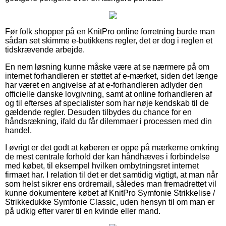
Før folk shopper på en KnitPro online forretning burde man
sådan set skimme e-butikkens regler, det er dog i reglen et
tidskrævende arbejde.
En nem løsning kunne måske være at se nærmere på om
internet forhandleren er støttet af e-mærket, siden det længe
har været en angivelse af at e-forhandleren adlyder den
officielle danske lovgivning, samt at online forhandleren af
og til efterses af specialister som har nøje kendskab til de
gældende regler. Desuden tilbydes du chance for en
håndsrækning, ifald du får dilemmaer i processen med din
handel.
I øvrigt er det godt at køberen er oppe på mærkerne omkring
de mest centrale forhold der kan håndhæves i forbindelse
med købet, til eksempel hvilken ombytningsret internet
firmaet har. I relation til det er det samtidig vigtigt, at man når
som helst sikrer ens ordremail, således man fremadrettet vil
kunne dokumentere købet af KnitPro Symfonie Strikkelise /
Strikkedukke Symfonie Classic, uden hensyn til om man er
på udkig efter varer til en kvinde eller mand.