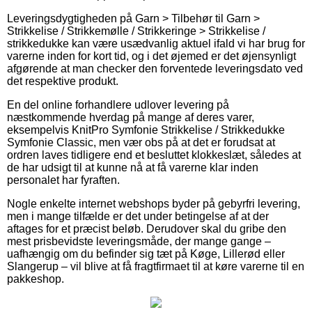
Leveringsdygtigheden på Garn > Tilbehør til Garn >
Strikkelise / Strikkemølle / Strikkeringe > Strikkelise /
strikkedukke kan være usædvanlig aktuel ifald vi har brug for
varerne inden for kort tid, og i det øjemed er det øjensynligt
afgørende at man checker den forventede leveringsdato ved
det respektive produkt.
En del online forhandlere udlover levering på
næstkommende hverdag på mange af deres varer,
eksempelvis KnitPro Symfonie Strikkelise / Strikkedukke
Symfonie Classic, men vær obs på at det er forudsat at
ordren laves tidligere end et besluttet klokkeslæt, således at
de har udsigt til at kunne nå at få varerne klar inden
personalet har fyraften.
Nogle enkelte internet webshops byder på gebyrfri levering,
men i mange tilfælde er det under betingelse af at der
aftages for et præcist beløb. Derudover skal du gribe den
mest prisbevidste leveringsmåde, der mange gange –
uafhængig om du befinder sig tæt på Køge, Lillerød eller
Slangerup – vil blive at få fragtfirmaet til at køre varerne til en
pakkeshop.