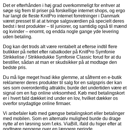
Det er efterhånden i høj grad overkommeligt for enhver at
søge sig frem til priser på forskellige internet shops, og ergo
har langt de fleste KnitPro internet forretninger i Danmark
været presset til at at tvinge salgsværdien på specielt deres
bedst i test produkter – til juniorer, og samtidig også til mænd
og kvinder – enormt, og endda nogle gange yde levering
uden betaling.
Dog kan det trods alt være rentabelt at efterse indtil flere
butikker på nettet efter rabatkoder på KnitPro Symfonie
Strikkelise / Strikkedukke Symfonie Classic forud for at du
bestiller, sådan at man er skudsikker på at modtage den
bedste pris.
Du må lige meget hvad ikke glemme, at såfremt en e-butik
reklamerer deres produkter til salg for en salgspris der kan
ses som overordentlig attraktiv, burde det undertiden være et
signal om en fup online virksomhed. Køb med betalingskort
er i hvert fald dækket ind under en lov, hvilket dækker os
overfor snydagtige online firmaer.
Vi anbefaler køb med gængse betalingskort eller betalinger
med mobilen. Som en alternativ mulighed burde du drage
nytte af en løsning som f.eks. ViaBill, ifald du higer efter at
godtgøre pengene over en længere periode.