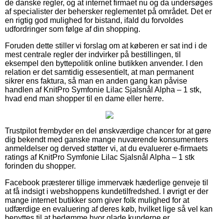
de danske regler, og at internet firmaet nu og da undersøges
af specialister der behersker reglementet på området. Det er
en rigtig god mulighed for bistand, ifald du forvoldes
udfordringer som følge af din shopping.
Foruden dette stiller vi forslag om at køberen er sat ind i de
mest centrale regler der indvirker på bestillingen, til
eksempel den byttepolitik online butikken anvender. I den
relation er det samtidig essesentielt, at man permanent
sikrer ens faktura, så man en anden gang kan påvise
handlen af KnitPro Symfonie Lilac Sjalsnål Alpha – 1 stk,
hvad end man shopper til en dame eller herre.
Trustpilot frembyder en del ønskværdige chancer for at gøre
dig bekendt med ganske mange nuværende konsumenters
anmeldelser og derved støtter vi, at du evaluerer e-firmaets
ratings af KnitPro Symfonie Lilac Sjalsnål Alpha – 1 stk
forinden du shopper.
Facebook præsterer tillige immervæk hæderlige genveje til
at få indsigt i webshoppens kundetilfredshed. I øvrigt er der
mange internet butikker som giver folk mulighed for at
udfærdige en evaluering af deres køb, hvilket lige så vel kan
benyttes til at bedømme hvor glade kunderne er.