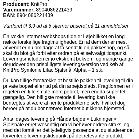
Producent:
KnitPro
Varenummer:
8904086221439
EAN:
8904086221439
Vurderet til
3.9
ud af 5 stjerner baseret på
11
anmeldelser
En række internet webshops tildeler i øjeblikket en lang
række forskellige fragtmuligheder. En af dem der er mest
anvendt er nu om dage at få sendt til en pakkeshop, og så
skal du blot gå forbi efter ordren på et selvvalgt tidspunkt.
Leveringsmetoden er jo ekstremt bekvem, og mange gange
derudover den prisbilligste leveringsversion ved køb af
KnitPro Symfonie Lilac Sjalsnål Alpha – 1 stk.
Du kan tillige foretrække at bestille pakken til levering til din
private bopæl eller ud på din arbejdsplads. Fragtformen er i
regelen en lille smule mere pebret, men endda super let
gængelig. Den billigste metode til levering kan ikke
benægtes at være at hente produkterne selv, hvilket dog
beroer på at du bor nærved internet butikkens hjemsted.
Antal dages levering på Håndarbejde > Lukninger >
Sjalsnåle er ret væsentlig om vi behøver ordren straks, og
med det formål er det tydeligvis passende at du studerer det
forventede leveringstidspunkt på det relevante produkt.