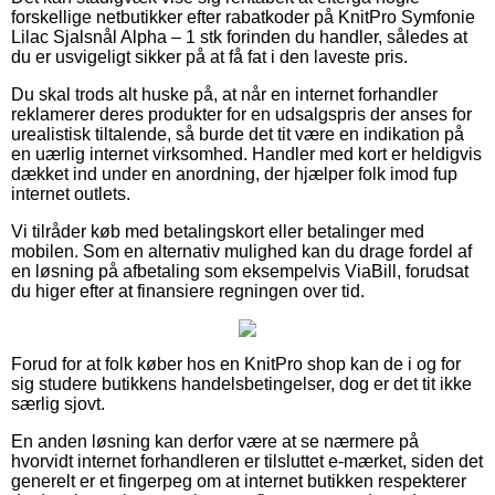
forskellige netbutikker efter rabatkoder på KnitPro Symfonie
Lilac Sjalsnål Alpha – 1 stk forinden du handler, således at
du er usvigeligt sikker på at få fat i den laveste pris.
Du skal trods alt huske på, at når en internet forhandler
reklamerer deres produkter for en udsalgspris der anses for
urealistisk tiltalende, så burde det tit være en indikation på
en uærlig internet virksomhed. Handler med kort er heldigvis
dækket ind under en anordning, der hjælper folk imod fup
internet outlets.
Vi tilråder køb med betalingskort eller betalinger med
mobilen. Som en alternativ mulighed kan du drage fordel af
en løsning på afbetaling som eksempelvis ViaBill, forudsat
du higer efter at finansiere regningen over tid.
Forud for at folk køber hos en KnitPro shop kan de i og for
sig studere butikkens handelsbetingelser, dog er det tit ikke
særlig sjovt.
En anden løsning kan derfor være at se nærmere på
hvorvidt internet forhandleren er tilsluttet e-mærket, siden det
generelt er et fingerpeg om at internet butikken respekterer