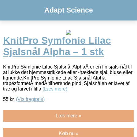
Adapt Science
KnitPro Symfonie Lilac
Sjalsnål Alpha – 1 stk
KnitPro Symfonie Lilac Sjalsnål AlphaÂ er en fin sjals-nål til
at lukke det hjemmestrikkede eller -hæklede sjal, bluse eller
lignende.KnitPro Symfonie Lilac Sjalsnål Alpha
trapezformetÂ medÂ tilhørende pind. Sjalsnålen er lavet af
træ og farvet i lilla
(Læs mere)
55
kr.
(Vis fragtpris)
Læs mere »
Køb nu »