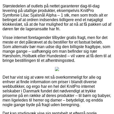
Størstedelen af outlets på nettet garanterer dag-til-dag
levering på utallige produkter, eksempelvis KnitPro
Symfonie Lilac Sjalsnål Alpha – 1 stk, men som trods alt er
betinget af at ordren indsendes tidligere end et nøjagtigt
klokkeslæt, så at de har mulighed for at nå at få pakken ud af
døren før de lageransatte har fri.
Visse internet foretagender tilbyder gratis fragt, men for det
meste er det påkrævet at du bestiller for et fastsat beløb.
Som alternativ bør man udse dig den billigste fragttype, som
mange gange – uafhængig om man befinder sig nær
Hørsholm, Holbæk eller Hundested – vil være at få dem til at
bringe bestillingen til et afhentningssted.
Det har vist sig at være ret så overkommeligt for alle og
enhver at finde information om priser i blandt diverse
webbutikker, og ergo har en hel del KnitPro internet
selskaber i Danmark fundet det nødvendigt at trykke
priserne på en række af deres produkter – til børn og babyer,
men ligeledes til herrer og damer – betydeligt, og endda
nogle gange byde på fragt uden beregning.
Det kan stadigvæk vise sig rentabelt at eftergå nogle