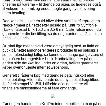
KnitPro e-butikker ikke kunne lade være med at presse
priserne på varerne – til drenge og piger, og ligeledes også
til voksne – enormt, og endda nogle gange yde levering
uden betaling.
Dog kan det til hver en tid blive tiden værd at efterprøve en
række firmaer på nettet efter udsalg på KnitPro Symfonie
Hæklenålesæt Birk 15,3 cm 3,5-8 mm 5 størrelser inden du
gennemfører din bestilling, så du er garanteret at få fat i den
prisbilligste pris.
Du skal lige meget hvad være omhyggelig med, at ifald en
butik på nettet annoncerer deres produkter til en salgspris
som er uforståeligt billig, så kunne det mange gange være et
tegn på en bedragerisk e-butik. Kortbetalinger er på den
anden side dækket ind under en orden, hvilket garanterer
køber overfor uægte internet webshops.
Generelt tilråder vi køb med gængse betalingskort eller
mobilbetaling. Alternativt burde du udnytte et afdragstilbud
fra for eksempel ViaBill, i tilfælde af at du hellere vil
finansiere omkostningerne af flere omgange.
Før nogen handler i en KnitPro internet butik kan man på en