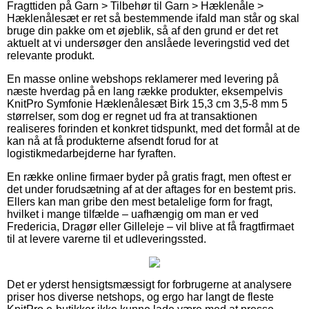
Fragttiden på Garn > Tilbehør til Garn > Hæklenåle >
Hæklenålesæt er ret så bestemmende ifald man står og skal
bruge din pakke om et øjeblik, så af den grund er det ret
aktuelt at vi undersøger den anslåede leveringstid ved det
relevante produkt.
En masse online webshops reklamerer med levering på
næste hverdag på en lang række produkter, eksempelvis
KnitPro Symfonie Hæklenålesæt Birk 15,3 cm 3,5-8 mm 5
størrelser, som dog er regnet ud fra at transaktionen
realiseres forinden et konkret tidspunkt, med det formål at de
kan nå at få produkterne afsendt forud for at
logistikmedarbejderne har fyraften.
En række online firmaer byder på gratis fragt, men oftest er
det under forudsætning af at der aftages for en bestemt pris.
Ellers kan man gribe den mest betalelige form for fragt,
hvilket i mange tilfælde – uafhængig om man er ved
Fredericia, Dragør eller Gilleleje – vil blive at få fragtfirmaet
til at levere varerne til et udleveringssted.
Det er yderst hensigtsmæssigt for forbrugerne at analysere
priser hos diverse netshops, og ergo har langt de fleste