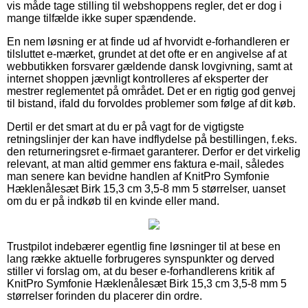
vis måde tage stilling til webshoppens regler, det er dog i
mange tilfælde ikke super spændende.
En nem løsning er at finde ud af hvorvidt e-forhandleren er
tilsluttet e-mærket, grundet at det ofte er en angivelse af at
webbutikken forsvarer gældende dansk lovgivning, samt at
internet shoppen jævnligt kontrolleres af eksperter der
mestrer reglementet på området. Det er en rigtig god genvej
til bistand, ifald du forvoldes problemer som følge af dit køb.
Dertil er det smart at du er på vagt for de vigtigste
retningslinjer der kan have indflydelse på bestillingen, f.eks.
den returneringsret e-firmaet garanterer. Derfor er det virkelig
relevant, at man altid gemmer ens faktura e-mail, således
man senere kan bevidne handlen af KnitPro Symfonie
Hæklenålesæt Birk 15,3 cm 3,5-8 mm 5 størrelser, uanset
om du er på indkøb til en kvinde eller mand.
Trustpilot indebærer egentlig fine løsninger til at bese en
lang række aktuelle forbrugeres synspunkter og derved
stiller vi forslag om, at du beser e-forhandlerens kritik af
KnitPro Symfonie Hæklenålesæt Birk 15,3 cm 3,5-8 mm 5
størrelser forinden du placerer din ordre.