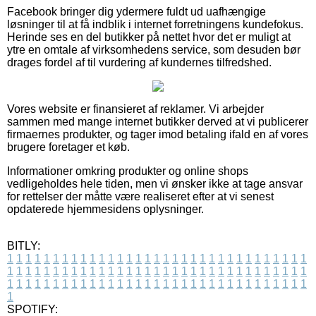
Facebook bringer dig ydermere fuldt ud uafhængige
løsninger til at få indblik i internet forretningens kundefokus.
Herinde ses en del butikker på nettet hvor det er muligt at
ytre en omtale af virksomhedens service, som desuden bør
drages fordel af til vurdering af kundernes tilfredshed.
Vores website er finansieret af reklamer. Vi arbejder
sammen med mange internet butikker derved at vi publicerer
firmaernes produkter, og tager imod betaling ifald en af vores
brugere foretager et køb.
Informationer omkring produkter og online shops
vedligeholdes hele tiden, men vi ønsker ikke at tage ansvar
for rettelser der måtte være realiseret efter at vi senest
opdaterede hjemmesidens oplysninger.
BITLY:
1
1
1
1
1
1
1
1
1
1
1
1
1
1
1
1
1
1
1
1
1
1
1
1
1
1
1
1
1
1
1
1
1
1
1
1
1
1
1
1
1
1
1
1
1
1
1
1
1
1
1
1
1
1
1
1
1
1
1
1
1
1
1
1
1
1
1
1
1
1
1
1
1
1
1
1
1
1
1
1
1
1
1
1
1
1
1
1
1
1
1
1
1
1
1
1
1
1
1
1
SPOTIFY: