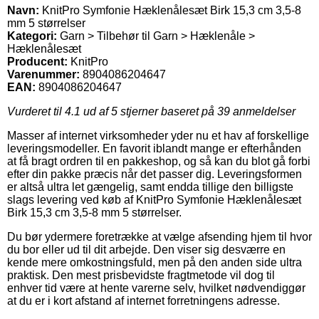
Navn:
KnitPro Symfonie Hæklenålesæt Birk 15,3 cm 3,5-8
mm 5 størrelser
Kategori:
Garn > Tilbehør til Garn > Hæklenåle >
Hæklenålesæt
Producent:
KnitPro
Varenummer:
8904086204647
EAN:
8904086204647
Vurderet til
4.1
ud af 5 stjerner baseret på
39
anmeldelser
Masser af internet virksomheder yder nu et hav af forskellige
leveringsmodeller. En favorit iblandt mange er efterhånden
at få bragt ordren til en pakkeshop, og så kan du blot gå forbi
efter din pakke præcis når det passer dig. Leveringsformen
er altså ultra let gængelig, samt endda tillige den billigste
slags levering ved køb af KnitPro Symfonie Hæklenålesæt
Birk 15,3 cm 3,5-8 mm 5 størrelser.
Du bør ydermere foretrække at vælge afsending hjem til hvor
du bor eller ud til dit arbejde. Den viser sig desværre en
kende mere omkostningsfuld, men på den anden side ultra
praktisk. Den mest prisbevidste fragtmetode vil dog til
enhver tid være at hente varerne selv, hvilket nødvendiggør
at du er i kort afstand af internet forretningens adresse.