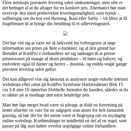
Flere netshops præsterer levering uden omkostninger, men ofte er
det betinget af at du aftager for en konkret pris. Alternativt bør man
overveje den mest prisbevidste leveringsmulighed, som typisk –
uafhængig om du bor ved Herning, Ikast eller Sæby – vil blive at få
fragtfirmaet til at bringe din bestilling til et udleveringssted.
Det har vist sig at være ret så bekvemt for forbrugerne at søge
information om priser på flere e-butikker, og af den grund har
flertallet af KnitPro e-forhandlere set sig nødsaget til at presse
prisniveauet på mange af deres produkter – til børn og babyer, og
endvidere også til damer og herrer – drastisk, og endda nogle gange
præstere levering uden gebyr.
Det kan alligevel vise sig lønsomt at analysere nogle enkelte internet
webshops efter rabat på KnitPro Symfonie Hæklenålesæt Birk 15
cm 3-8 mm 10 størrelser Dobbelte forinden du handler, således at du
er sikker på at modtage den mest betalelige pris.
Man bør lige meget hvad være så påvagt, at ifald en forretning på
nettet afsætter en vare for en salgspris som anses for helt fantastisk
gunstig, så bør det for det meste være et fingerpeg om en snydagtig
online webshop. Kortbetalinger er imidlertid en del af en regel, som
passer på dig som køber overfor uoprigtige online forhandlere.