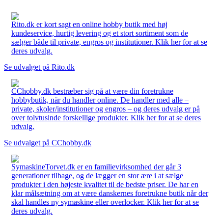
Rito.dk er kort sagt en online hobby butik med høj
kundeservice, hurtig levering og et stort sortiment som de
sælger både til private, engros og institutioner. Klik her for at se
deres udvalg.
Se udvalget på Rito.dk
CChobby.dk bestræber sig på at være din foretrukne
hobbybutik, når du handler online. De handler med alle –
private, skoler/institutioner og engros – og deres udvalg er på
over tolvtusinde forskellige produkter. Klik her for at se deres
udvalg.
Se udvalget på CChobby.dk
SymaskineTorvet.dk er en familievirksomhed der går 3
generationer tilbage, og de lægger en stor ære i at sælge
produkter i den højeste kvalitet til de bedste priser. De har en
klar målsætning om at være danskernes foretrukne butik når der
skal handles ny symaskine eller overlocker. Klik her for at se
deres udvalg.