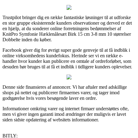
Trustpilot bringer dig en række fantastiske løsninger til at udforske
en stor gruppe eksisterende kunders observationer og derved er det
en hjælp, at du sonderer online forretningens bedømmelser af
KnitPro Symfonie Hæklenålesæt Birk 15 cm 3-8 mm 10 størrelser
Dobbelte inden du køber.
Facebook giver dig for øvrigt super gode genveje til at få indblik i
online virksomhedens kundefokus. Herinde ser vi en række e-
handler hvor kunder kan publicere en omtale af ordreforløbet, som
desuden bør bruges til at få et indblik i tidligere kunders oplevelser.
Denne side finansieres af annoncer. Vi har aftaler med adskillige
shops på nettet og publicerer firmaernes varer, og tager imod
godtgørelse hvis vores besøgende laver en ordre.
Informationer omkring varer og internet firmaer understøttes ofte,
men vi giver ingen garanti imod ændringer der muligvis er lavet
siden sidste opdatering af websitets informationer.
BITLY: