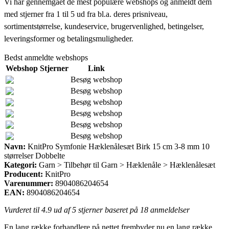
Vi har gennemgået de mest populære webshops og anmeldt dem
med stjerner fra 1 til 5 ud fra bl.a. deres prisniveau,
sortimentstørrelse, kundeservice, brugervenlighed, betingelser,
leveringsformer og betalingsmuligheder.
Bedst anmeldte webshops
Webshop
Stjerner
Link
Besøg webshop
Besøg webshop
Besøg webshop
Besøg webshop
Besøg webshop
Besøg webshop
Navn:
KnitPro Symfonie Hæklenålesæt Birk 15 cm 3-8 mm 10
størrelser Dobbelte
Kategori:
Garn > Tilbehør til Garn > Hæklenåle > Hæklenålesæt
Producent:
KnitPro
Varenummer:
8904086204654
EAN:
8904086204654
Vurderet til
4.9
ud af 5 stjerner baseret på
18
anmeldelser
En lang række forhandlere på nettet frembyder nu en lang række