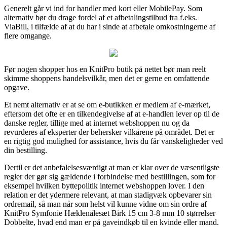
Generelt går vi ind for handler med kort eller MobilePay. Som
alternativ bør du drage fordel af et afbetalingstilbud fra f.eks.
ViaBill, i tilfælde af at du har i sinde at afbetale omkostningerne af
flere omgange.
Før nogen shopper hos en KnitPro butik på nettet bør man reelt
skimme shoppens handelsvilkår, men det er gerne en omfattende
opgave.
Et nemt alternativ er at se om e-butikken er medlem af e-mærket,
eftersom det ofte er en tilkendegivelse af at e-handlen lever op til de
danske regler, tillige med at internet webshoppen nu og da
revurderes af eksperter der behersker vilkårene på området. Det er
en rigtig god mulighed for assistance, hvis du får vanskeligheder ved
din bestilling.
Dertil er det anbefalelsesværdigt at man er klar over de væsentligste
regler der gør sig gældende i forbindelse med bestillingen, som for
eksempel hvilken byttepolitik internet webshoppen lover. I den
relation er det ydermere relevant, at man stadigvæk opbevarer sin
ordremail, så man når som helst vil kunne vidne om sin ordre af
KnitPro Symfonie Hæklenålesæt Birk 15 cm 3-8 mm 10 størrelser
Dobbelte, hvad end man er på gaveindkøb til en kvinde eller mand.