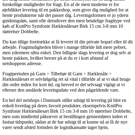
forskellige muligheder for fragt. En af de mest moderne er for
øjeblikket levering til en pakkeshop, som giver dig mulighed for at
hente produkterne når det passer dig. Leveringsformen er jo yderst
gnidningsløs, samt ofte derudover den mest betalelige fragttype ved
køb af KnitPro Symfonie Hæklenålesæt Birk 15 cm 3-8 mm 10
størrelser Dobbelte.
Du kan tillige foretrække at få leveret til din private bopæl eller til dit
arbejde. Fragtmuligheden bliver i mange tilfælde lidt mere pebret,
men ydermere ultra enkel. Den billigste slags levering er dog selv at
hente pakken, hvilket beroer på at du er i kort afstand af
netshoppens adresse.
Fragtperioden på Garn > Tilbehør til Garn > Hæklenåle >
Hæklenålesæt er selvfølgelig ret så vital i tilfælde af at vi skal bruge
din ordre inden for kort tid, og herved er det selvsagt vigtigt at vi
efterser den anslåede leveringsdato ved den pågældende vare.
En hel del netshops i Danmark stiller udsigt til levering på blot en
enkelt hverdag på deres favorit produkter, eksempelvis KnitPro
Symfonie Hæklenålesæt Birk 15 cm 3-8 mm 10 størrelser Dobbelte,
men som imidlertid påkræver at bestillingen gennemføres inden et
fastsat tidspunkt, sådan at de har udsigt til at kunne nå at få de nye
varer sendt afsted forinden de logistikansatte tager hjem.