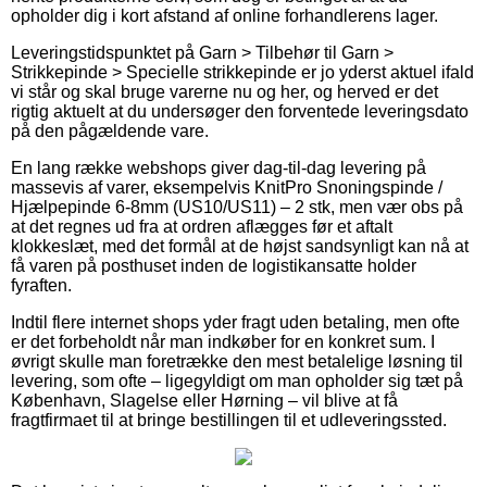
opholder dig i kort afstand af online forhandlerens lager.
Leveringstidspunktet på Garn > Tilbehør til Garn >
Strikkepinde > Specielle strikkepinde er jo yderst aktuel ifald
vi står og skal bruge varerne nu og her, og herved er det
rigtig aktuelt at du undersøger den forventede leveringsdato
på den pågældende vare.
En lang række webshops giver dag-til-dag levering på
massevis af varer, eksempelvis KnitPro Snoningspinde /
Hjælpepinde 6-8mm (US10/US11) – 2 stk, men vær obs på
at det regnes ud fra at ordren aflægges før et aftalt
klokkeslæt, med det formål at de højst sandsynligt kan nå at
få varen på posthuset inden de logistikansatte holder
fyraften.
Indtil flere internet shops yder fragt uden betaling, men ofte
er det forbeholdt når man indkøber for en konkret sum. I
øvrigt skulle man foretrække den mest betalelige løsning til
levering, som ofte – ligegyldigt om man opholder sig tæt på
København, Slagelse eller Hørning – vil blive at få
fragtfirmaet til at bringe bestillingen til et udleveringssted.