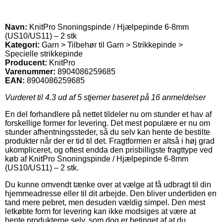
Navn:
KnitPro Snoningspinde / Hjælpepinde 6-8mm
(US10/US11) – 2 stk
Kategori:
Garn > Tilbehør til Garn > Strikkepinde >
Specielle strikkepinde
Producent:
KnitPro
Varenummer:
8904086259685
EAN:
8904086259685
Vurderet til
4.3
ud af 5 stjerner baseret på
16
anmeldelser
En del forhandlere på nettet tildeler nu om stunder et hav af
forskellige former for levering. Det mest populære er nu om
stunder afhentningssteder, så du selv kan hente de bestilte
produkter når der er tid til det. Fragtformen er altså i høj grad
ukompliceret, og oftest endda den prisbilligste fragttype ved
køb af KnitPro Snoningspinde / Hjælpepinde 6-8mm
(US10/US11) – 2 stk.
Du kunne omvendt tænke over at vælge at få udbragt til din
hjemmeadresse eller til dit arbejde. Den bliver undertiden en
tand mere pebret, men desuden vældig simpel. Den mest
letkøbte form for levering kan ikke modsiges at være at
hente produkterne selv, som dog er betinget af at du