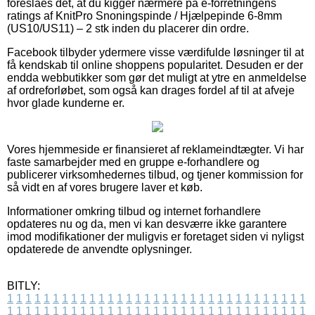
foreslåes det, at du kigger nærmere på e-forretningens
ratings af KnitPro Snoningspinde / Hjælpepinde 6-8mm
(US10/US11) – 2 stk inden du placerer din ordre.
Facebook tilbyder ydermere visse værdifulde løsninger til at
få kendskab til online shoppens popularitet. Desuden er der
endda webbutikker som gør det muligt at ytre en anmeldelse
af ordreforløbet, som også kan drages fordel af til at afveje
hvor glade kunderne er.
Vores hjemmeside er finansieret af reklameindtægter. Vi har
faste samarbejder med en gruppe e-forhandlere og
publicerer virksomhedernes tilbud, og tjener kommission for
så vidt en af vores brugere laver et køb.
Informationer omkring tilbud og internet forhandlere
opdateres nu og da, men vi kan desværre ikke garantere
imod modifikationer der muligvis er foretaget siden vi nyligst
opdaterede de anvendte oplysninger.
BITLY:
1
1
1
1
1
1
1
1
1
1
1
1
1
1
1
1
1
1
1
1
1
1
1
1
1
1
1
1
1
1
1
1
1
1
1
1
1
1
1
1
1
1
1
1
1
1
1
1
1
1
1
1
1
1
1
1
1
1
1
1
1
1
1
1
1
1