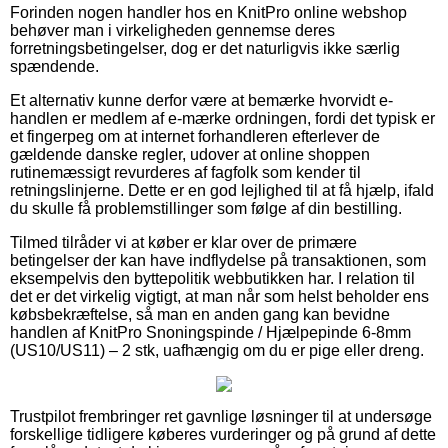
Forinden nogen handler hos en KnitPro online webshop
behøver man i virkeligheden gennemse deres
forretningsbetingelser, dog er det naturligvis ikke særlig
spændende.
Et alternativ kunne derfor være at bemærke hvorvidt e-
handlen er medlem af e-mærke ordningen, fordi det typisk er
et fingerpeg om at internet forhandleren efterlever de
gældende danske regler, udover at online shoppen
rutinemæssigt revurderes af fagfolk som kender til
retningslinjerne. Dette er en god lejlighed til at få hjælp, ifald
du skulle få problemstillinger som følge af din bestilling.
Tilmed tilråder vi at køber er klar over de primære
betingelser der kan have indflydelse på transaktionen, som
eksempelvis den byttepolitik webbutikken har. I relation til
det er det virkelig vigtigt, at man når som helst beholder ens
købsbekræftelse, så man en anden gang kan bevidne
handlen af KnitPro Snoningspinde / Hjælpepinde 6-8mm
(US10/US11) – 2 stk, uafhængig om du er pige eller dreng.
Trustpilot frembringer ret gavnlige løsninger til at undersøge
forskellige tidligere køberes vurderinger og på grund af dette