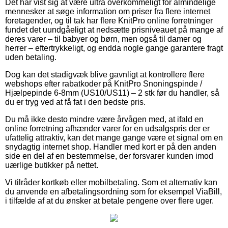
Det har vist sig at være ultra overkommeligt for almindelige
mennesker at søge information om priser fra flere internet
foretagender, og til tak har flere KnitPro online forretninger
fundet det uundgåeligt at nedsætte prisniveauet på mange af
deres varer – til babyer og børn, men også til damer og
herrer – eftertrykkeligt, og endda nogle gange garantere fragt
uden betaling.
Dog kan det stadigvæk blive gavnligt at kontrollere flere
webshops efter rabatkoder på KnitPro Snoningspinde /
Hjælpepinde 6-8mm (US10/US11) – 2 stk før du handler, så
du er tryg ved at få fat i den bedste pris.
Du må ikke desto mindre være årvågen med, at ifald en
online forretning afhænder varer for en udsalgspris der er
ufattelig attraktiv, kan det mange gange være et signal om en
snydagtig internet shop. Handler med kort er på den anden
side en del af en bestemmelse, der forsvarer kunden imod
uærlige butikker på nettet.
Vi tilråder kortkøb eller mobilbetaling. Som et alternativ kan
du anvende en afbetalingsordning som for eksempel ViaBill,
i tilfælde af at du ønsker at betale pengene over flere uger.