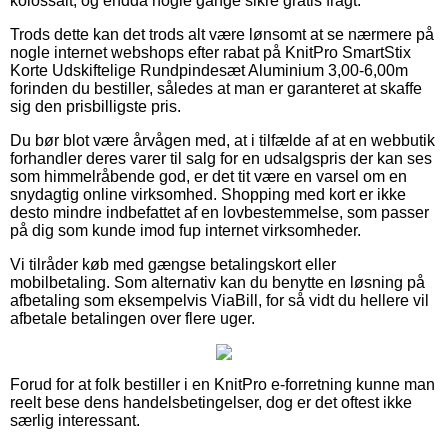
kolossalt, og endda nogle gange sikre gratis fragt.
Trods dette kan det trods alt være lønsomt at se nærmere på
nogle internet webshops efter rabat på KnitPro SmartStix
Korte Udskiftelige Rundpindesæt Aluminium 3,00-6,00m
forinden du bestiller, således at man er garanteret at skaffe
sig den prisbilligste pris.
Du bør blot være årvågen med, at i tilfælde af at en webbutik
forhandler deres varer til salg for en udsalgspris der kan ses
som himmelråbende god, er det tit være en varsel om en
snydagtig online virksomhed. Shopping med kort er ikke
desto mindre indbefattet af en lovbestemmelse, som passer
på dig som kunde imod fup internet virksomheder.
Vi tilråder køb med gængse betalingskort eller
mobilbetaling. Som alternativ kan du benytte en løsning på
afbetaling som eksempelvis ViaBill, for så vidt du hellere vil
afbetale betalingen over flere uger.
Forud for at folk bestiller i en KnitPro e-forretning kunne man
reelt bese dens handelsbetingelser, dog er det oftest ikke
særlig interessant.