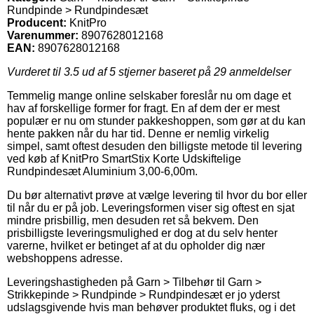
Rundpinde > Rundpindesæt
Producent:
KnitPro
Varenummer:
8907628012168
EAN:
8907628012168
Vurderet til
3.5
ud af 5 stjerner baseret på
29
anmeldelser
Temmelig mange online selskaber foreslår nu om dage et
hav af forskellige former for fragt. En af dem der er mest
populær er nu om stunder pakkeshoppen, som gør at du kan
hente pakken når du har tid. Denne er nemlig virkelig
simpel, samt oftest desuden den billigste metode til levering
ved køb af KnitPro SmartStix Korte Udskiftelige
Rundpindesæt Aluminium 3,00-6,00m.
Du bør alternativt prøve at vælge levering til hvor du bor eller
til når du er på job. Leveringsformen viser sig oftest en sjat
mindre prisbillig, men desuden ret så bekvem. Den
prisbilligste leveringsmulighed er dog at du selv henter
varerne, hvilket er betinget af at du opholder dig nær
webshoppens adresse.
Leveringshastigheden på Garn > Tilbehør til Garn >
Strikkepinde > Rundpinde > Rundpindesæt er jo yderst
udslagsgivende hvis man behøver produktet fluks, og i det