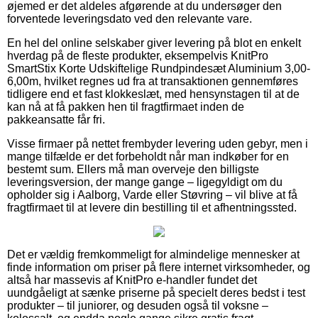
øjemed er det aldeles afgørende at du undersøger den
forventede leveringsdato ved den relevante vare.
En hel del online selskaber giver levering på blot en enkelt
hverdag på de fleste produkter, eksempelvis KnitPro
SmartStix Korte Udskiftelige Rundpindesæt Aluminium 3,00-
6,00m, hvilket regnes ud fra at transaktionen gennemføres
tidligere end et fast klokkeslæt, med hensynstagen til at de
kan nå at få pakken hen til fragtfirmaet inden de
pakkeansatte får fri.
Visse firmaer på nettet frembyder levering uden gebyr, men i
mange tilfælde er det forbeholdt når man indkøber for en
bestemt sum. Ellers må man overveje den billigste
leveringsversion, der mange gange – ligegyldigt om du
opholder sig i Aalborg, Varde eller Støvring – vil blive at få
fragtfirmaet til at levere din bestilling til et afhentningssted.
Det er vældig fremkommeligt for almindelige mennesker at
finde information om priser på flere internet virksomheder, og
altså har massevis af KnitPro e-handler fundet det
uundgåeligt at sænke priserne på specielt deres bedst i test
produkter – til juniorer, og desuden også til voksne –