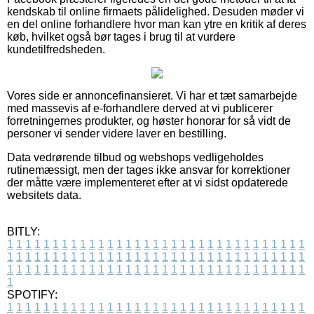
kendskab til online firmaets pålidelighed. Desuden møder vi
en del online forhandlere hvor man kan ytre en kritik af deres
køb, hvilket også bør tages i brug til at vurdere
kundetilfredsheden.
Vores side er annoncefinansieret. Vi har et tæt samarbejde
med massevis af e-forhandlere derved at vi publicerer
forretningernes produkter, og høster honorar for så vidt de
personer vi sender videre laver en bestilling.
Data vedrørende tilbud og webshops vedligeholdes
rutinemæssigt, men der tages ikke ansvar for korrektioner
der måtte være implementeret efter at vi sidst opdaterede
websitets data.
BITLY:
1
1
1
1
1
1
1
1
1
1
1
1
1
1
1
1
1
1
1
1
1
1
1
1
1
1
1
1
1
1
1
1
1
1
1
1
1
1
1
1
1
1
1
1
1
1
1
1
1
1
1
1
1
1
1
1
1
1
1
1
1
1
1
1
1
1
1
1
1
1
1
1
1
1
1
1
1
1
1
1
1
1
1
1
1
1
1
1
1
1
1
1
1
1
1
1
1
1
1
1
SPOTIFY:
1
1
1
1
1
1
1
1
1
1
1
1
1
1
1
1
1
1
1
1
1
1
1
1
1
1
1
1
1
1
1
1
1