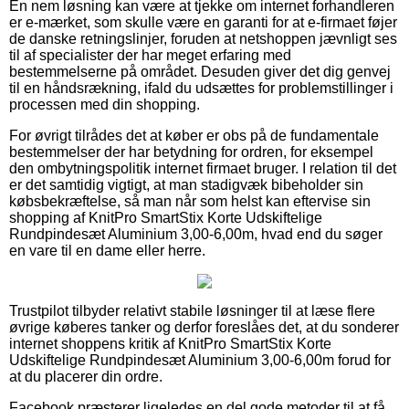
En nem løsning kan være at tjekke om internet forhandleren
er e-mærket, som skulle være en garanti for at e-firmaet føjer
de danske retningslinjer, foruden at netshoppen jævnligt ses
til af specialister der har meget erfaring med
bestemmelserne på området. Desuden giver det dig genvej
til en håndsrækning, ifald du udsættes for problemstillinger i
processen med din shopping.
For øvrigt tilrådes det at køber er obs på de fundamentale
bestemmelser der har betydning for ordren, for eksempel
den ombytningspolitik internet firmaet bruger. I relation til det
er det samtidig vigtigt, at man stadigvæk bibeholder sin
købsbekræftelse, så man når som helst kan eftervise sin
shopping af KnitPro SmartStix Korte Udskiftelige
Rundpindesæt Aluminium 3,00-6,00m, hvad end du søger
en vare til en dame eller herre.
Trustpilot tilbyder relativt stabile løsninger til at læse flere
øvrige køberes tanker og derfor foreslåes det, at du sonderer
internet shoppens kritik af KnitPro SmartStix Korte
Udskiftelige Rundpindesæt Aluminium 3,00-6,00m forud for
at du placerer din ordre.
Facebook præsterer ligeledes en del gode metoder til at få