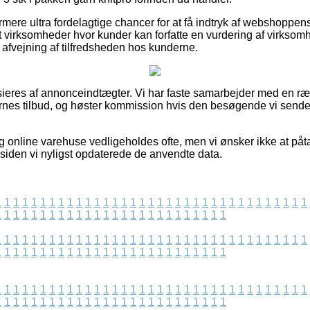
ere ultra fordelagtige chancer for at få indtryk af webshoppen
t virksomheder hvor kunder kan forfatte en vurdering af virkso
l afvejning af tilfredsheden hos kunderne.
eres af annonceindtægter. Vi har faste samarbejder med en ræk
rnes tilbud, og høster kommission hvis den besøgende vi sender
 online varehuse vedligeholdes ofte, men vi ønsker ikke at påt
et siden vi nyligst opdaterede de anvendte data.
1
1
1
1
1
1
1
1
1
1
1
1
1
1
1
1
1
1
1
1
1
1
1
1
1
1
1
1
1
1
1
1
1
1
1
1
1
1
1
1
1
1
1
1
1
1
1
1
1
1
1
1
1
1
1
1
1
1
1
1
1
1
1
1
1
1
1
1
1
1
1
1
1
1
1
1
1
1
1
1
1
1
1
1
1
1
1
1
1
1
1
1
1
1
1
1
1
1
1
1
1
1
1
1
1
1
1
1
1
1
1
1
1
1
1
1
1
1
1
1
1
1
1
1
1
1
1
1
1
1
1
1
1
1
1
1
1
1
1
1
1
1
1
1
1
1
1
1
1
1
1
1
1
1
1
1
1
1
1
1
1
1
1
1
1
1
1
1
1
1
1
1
1
1
1
1
1
1
1
1
1
1
1