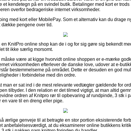
e et kendetegn på en svindel butik. Betalinger med kort er trods a
ren overfor bedrageriske internet virksomheder.
ping med kort eller MobilePay. Som et alternativ kan du drage nytt
at dække pengene over tid.
en KnitPro online shop kan de i og for sig gøre sig bekendt me
det tit ikke særlig morsomt.
e måske være at kigge hvorvidt online shoppen er e-mærke godk
ternet virksomheden efterlever de danske love, udover at e-but
forstår bestemmelserne på området. Dette er desuden en god mulig
eligheder i forbindelse med din ordre.
t man er sat ind i de mest relevante vedtægter gældende for o
en tilbyder. I den relation er det tilmed vigtigt, at man altid gem
idne ordren af Knitpro rør til opbevaring af rundpinde, 3 stk i 
en vare til en dreng eller pige.
t så ærlige genveje til at betragte en stor portion eksisterende 
t anbefalelsesværdigt, at du eksaminerer online butikkens kritik a
3 stk i pakken garn knitpro forinden du handler.