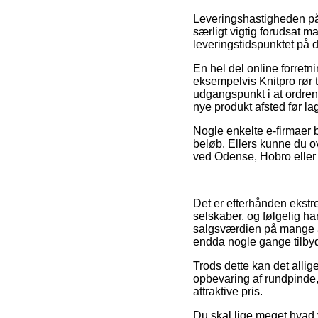
Leveringshastigheden på 
særligt vigtig forudsat m
leveringstidspunktet på 
En hel del online forret
eksempelvis Knitpro rør t
udgangspunkt i at ordren 
nye produkt afsted før l
Nogle enkelte e-firmaer b
beløb. Ellers kunne du o
ved Odense, Hobro eller H
Det er efterhånden ekstrem
selskaber, og følgelig h
salgsværdien på mange af 
endda nogle gange tilby
Trods dette kan det allige
opbevaring af rundpinde, 
attraktive pris.
Du skal lige meget hvad 