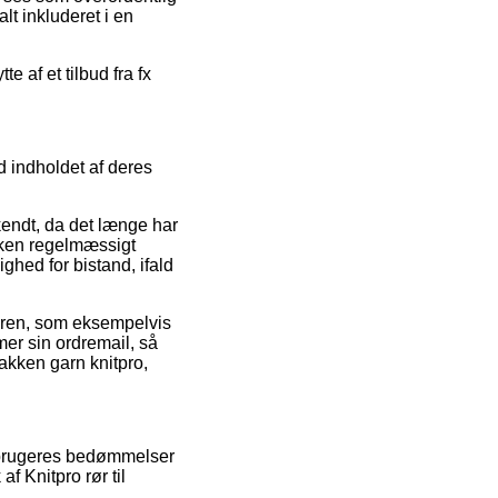
lt inkluderet i en
e af et tilbud fra fx
d indholdet af deres
endt, da det længe har
ikken regelmæssigt
hed for bistand, ifald
rdren, som eksempelvis
mer sin ordremail, så
pakken garn knitpro,
forbrugeres bedømmelser
f Knitpro rør til