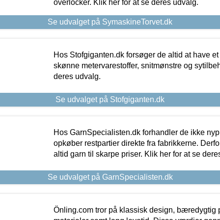
overlocker. Klik her for at se deres udvalg.
Se udvalget på SymaskineTorvet.dk
Hos Stofgiganten.dk forsøger de altid at have et
skønne metervarestoffer, snitmønstre og sytilbehø
deres udvalg.
Se udvalget på Stofgiganten.dk
Hos GarnSpecialisten.dk forhandler de ikke ny
opkøber restpartier direkte fra fabrikkerne. Derf
altid garn til skarpe priser. Klik her for at se der
Se udvalget på GarnSpecialisten.dk
Önling.com tror på klassisk design, bæredygtig p