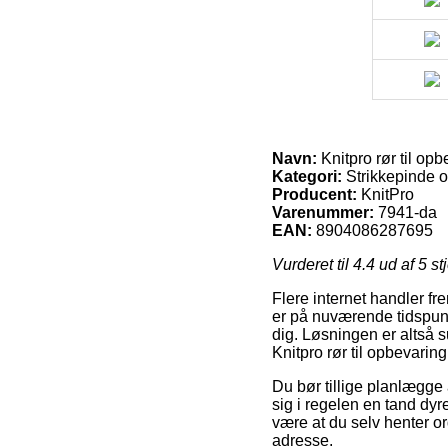
Navn:
Knitpro rør til opb
Kategori:
Strikkepinde o
Producent:
KnitPro
Varenummer:
7941-da
EAN:
8904086287695
Vurderet til
4.4
ud af 5 st
Flere internet handler fr
er på nuværende tidspunk
dig. Løsningen er altså 
Knitpro rør til opbevaring
Du bør tillige planlægge a
sig i regelen en tand dyr
være at du selv henter o
adresse.