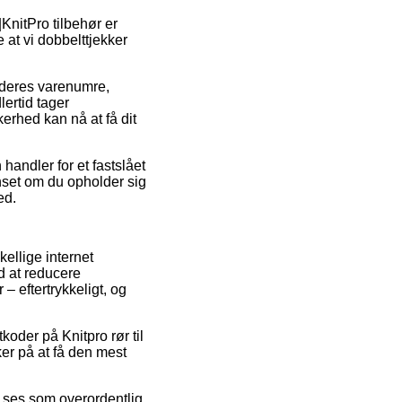
nitPro tilbehør er
 at vi dobbelttjekker
f deres varenumre,
lertid tager
erhed kan nå at få dit
handler for et fastslået
nset om du opholder sig
ed.
kellige internet
d at reducere
– eftertrykkeligt, og
koder på Knitpro rør til
ker på at få den mest
n ses som overordentlig