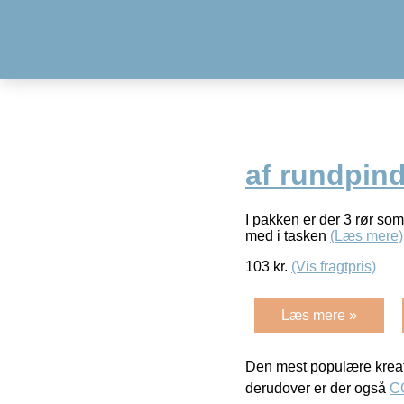
af rundpind
I pakken er der 3 rør so
med i tasken
(Læs mere)
103
kr.
(Vis fragtpris)
Læs mere »
Den mest populære kreat
derudover er der også
C