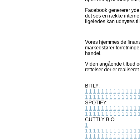
Facebook genererer yderm
det ses en række interne
ligeledes kan udnyttes ti
Vores hjemmeside finansi
markedsfører forretninge
handel.
Viden angående tilbud og
rettelser der er realiser
BITLY:
1
1
1
1
1
1
1
1
1
1
1
1
1
1
1
1
1
1
1
1
1
1
1
1
1
1
SPOTIFY:
1
1
1
1
1
1
1
1
1
1
1
1
1
1
1
1
1
1
1
1
1
1
1
1
1
1
CUTTLY BIO:
1
1
1
1
1
1
1
1
1
1
1
1
1
1
1
1
1
1
1
1
1
1
1
1
1
1
1