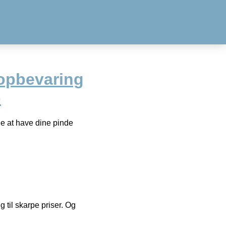
l opbevaring
o
de at have dine pinde
g til skarpe priser. Og