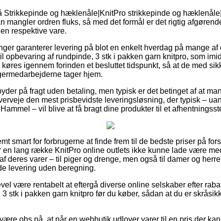
Strikkepinde og hæklenåle|KnitPro strikkepinde og hæklenåle|K
an mangler ordren fluks, så med det formål er det rigtig afgørende
den respektive vare.
ninger garanterer levering på blot en enkelt hverdag på mange a
il opbevaring af rundpinde, 3 stk i pakken garn knitpro, som imid
køres igennem forinden et besluttet tidspunkt, så at de med sikk
agermedarbejderne tager hjem.
yder på fragt uden betaling, men typisk er det betinget af at man 
verveje den mest prisbevidste leveringsløsning, der typisk – ua
ammel – vil blive at få bragt dine produkter til et afhentningsst
t smart for forbrugerne at finde frem til de bedste priser på fors
ar en lang række KnitPro online outlets ikke kunne lade være me
deres varer – til piger og drenge, men også til damer og herrer 
de levering uden beregning.
vel være rentabelt at eftergå diverse online selskaber efter rabat
3 stk i pakken garn knitpro før du køber, sådan at du er skråsik
være obs på, at når en webbutik udlover varer til en pris der ka