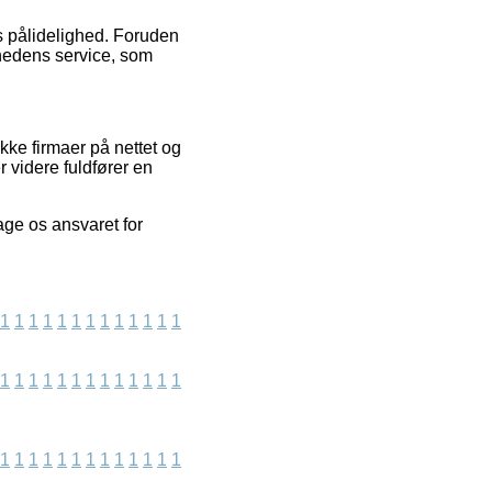
s pålidelighed. Foruden
mhedens service, som
ke firmaer på nettet og
 videre fuldfører en
age os ansvaret for
1
1
1
1
1
1
1
1
1
1
1
1
1
1
1
1
1
1
1
1
1
1
1
1
1
1
1
1
1
1
1
1
1
1
1
1
1
1
1