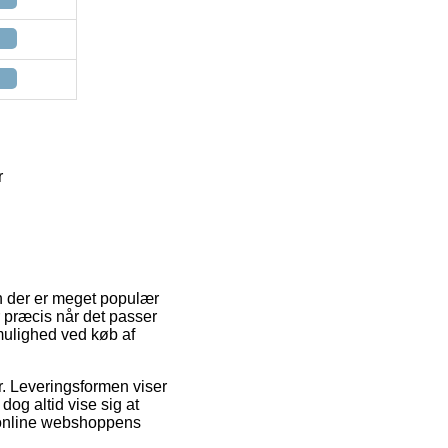
r
 En der er meget populær
 præcis når det passer
smulighed ved køb af
er. Leveringsformen viser
og altid vise sig at
d online webshoppens