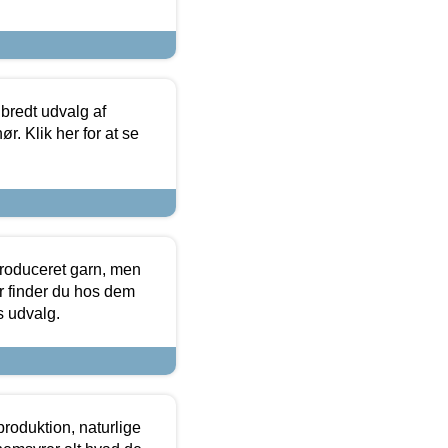
 bredt udvalg af
r. Klik her for at se
produceret garn, men
or finder du hos dem
es udvalg.
roduktion, naturlige