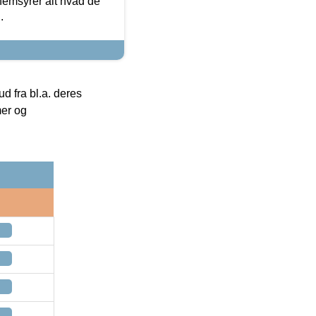
nemsyrer alt hvad de
.
 fra bl.a. deres
mer og