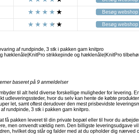
Besøg webshop
Besøg webshop
evaring af rundpinde, 3 stk i pakken garn knitpro
g hæklenåle|KnitPro strikkepinde og hæklenåle|KnitPro tilbehø
jerner baseret på
9
anmeldelser
embyder til alt held diverse forskellige muligheder for levering.
t udleveringssteder, hvor du selv kan hente de købte produkter
super let, samt oftest derudover den mest prisbevidste levering
 af rundpinde, 3 stk i pakken garn knitpro.
t få pakken leveret til din private bopæl eller til hvor du arbejd
ere, men omvendt vældig nem. Den billigste leveringsudgave vil d
rdren, hvilket dog står og falder med at du opholder dig nærve