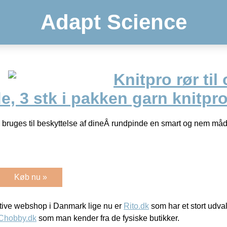
Adapt Science
Knitpro rør ti
e, 3 stk i pakken garn knitpr
m bruges til beskyttelse af dineÂ rundpinde en smart og nem må
Køb nu »
ive webshop i Danmark lige nu er
Rito.dk
som har et stort udval
Chobby.dk
som man kender fra de fysiske butikker.