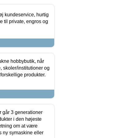
øj kundeservice, hurtig
 til private, engros og
ukne hobbybutik, når
 skoler/institutioner og
forskellige produkter.
 går 3 generationer
dukter i den højeste
sætning om at være
s ny symaskine eller