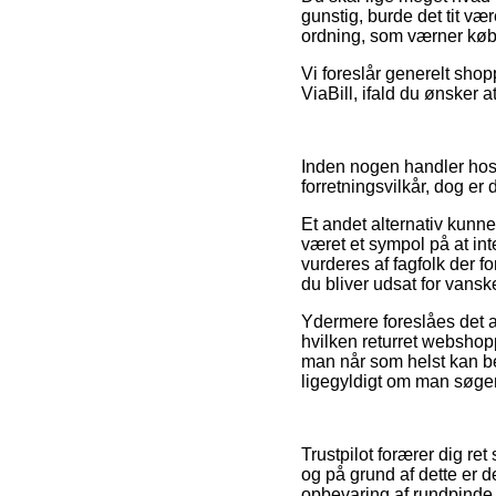
gunstig, burde det tit vær
ordning, som værner købe
Vi foreslår generelt shop
ViaBill, ifald du ønsker 
Inden nogen handler hos 
forretningsvilkår, dog er 
Et andet alternativ kunn
været et sympol på at in
vurderes af fagfolk der 
du bliver udsat for vansk
Ydermere foreslåes det a
hvilken returret webshopp
man når som helst kan bev
ligegyldigt om man søger 
Trustpilot forærer dig re
og på grund af dette er de
opbevaring af rundpinde, 