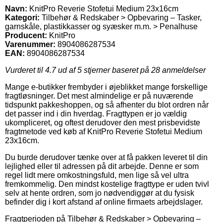
Navn:
KnitPro Reverie Stofetui Medium 23x16cm
Kategori:
Tilbehør & Redskaber > Opbevaring – Tasker,
garnskåle, plastikkasser og syæsker m.m. > Penalhuse
Producent:
KnitPro
Varenummer:
8904086287534
EAN:
8904086287534
Vurderet til
4.7
ud af 5 stjerner baseret på
28
anmeldelser
Mange e-butikker frembyder i øjeblikket mange forskellige
fragtløsninger. Det mest almindelige er på nuværende
tidspunkt pakkeshoppen, og så afhenter du blot ordren når
det passer ind i din hverdag. Fragttypen er jo vældig
ukompliceret, og oftest derudover den mest prisbevidste
fragtmetode ved køb af KnitPro Reverie Stofetui Medium
23x16cm.
Du burde derudover tænke over at få pakken leveret til din
lejlighed eller til adressen på dit arbejde. Denne er som
regel lidt mere omkostningsfuld, men lige så vel ultra
fremkommelig. Den mindst kostelige fragttype er uden tvivl
selv at hente ordren, som jo nødvendiggør at du fysisk
befinder dig i kort afstand af online firmaets arbejdslager.
Fragtperioden på Tilbehør & Redskaber > Opbevaring –