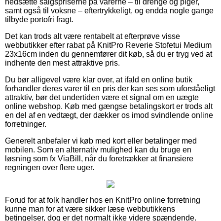
nedsætte salgspriserne på varerne – til drenge og piger,
samt også til voksne – eftertrykkeligt, og endda nogle gange
tilbyde portofri fragt.
Det kan trods alt være rentabelt at efterprøve visse
webbutikker efter rabat på KnitPro Reverie Stofetui Medium
23x16cm inden du gennemfører dit køb, så du er tryg ved at
indhente den mest attraktive pris.
Du bør alligevel være klar over, at ifald en online butik
forhandler deres varer til en pris der kan ses som uforståeligt
attraktiv, bør det undertiden være et signal om en uægte
online webshop. Køb med gængse betalingskort er trods alt
en del af en vedtægt, der dækker os imod svindlende online
forretninger.
Generelt anbefaler vi køb med kort eller betalinger med
mobilen. Som en alternativ mulighed kan du bruge en
løsning som fx ViaBill, når du foretrækker at finansiere
regningen over flere uger.
Forud for at folk handler hos en KnitPro online forretning
kunne man for at være sikker læse webbutikkens
betingelser, dog er det normalt ikke videre spændende.