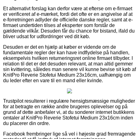
Et alternativt forslag kan derfor være at efterse om e-firmaet
er verificeret af e-mærket, fordi det ofte er en angivelse af at
e-forretningen adlyder de officielle danske regler, samt at e-
firmaet undertiden tilses af eksperter som forstår de
gældende vilkår. Desuden får du chance for bistand, ifald du
bliver udsat for udfordringer ved dit køb.
Desuden er det en hjælp at køber er vidende om de
fundamentale regler der kan have indflydelse på handlen,
eksempelvis hvilken returneringsret online firmaet tilbyder. I
relation til det er det desuden relevant, at man altid gemmer
sin kvittering, således man senere vil kunne bevise sit køb af
KnitPro Reverie Stofetui Medium 23x16cm, uafhængig om
du leder efter en vare til en mand eller kvinde.
Trustpilot resulterer i regulære hensigtsmæssige muligheder
for at betragte en række andre brugeres oplevelser og på
grund af dette anbefaler vi, at du sonderer internet butikkens
omtaler af KnitPro Reverie Stofetui Medium 23x16cm inden
du placerer din ordre.
Facebook frembringer lige så vel i højeste grad fremragende