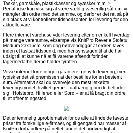
Tasker, garnskåle, plastikkasser og syæsker m.m. >
Penalhuse kan vise sig at være vældig væsentlig såfremt vi
mangler din ordre med det samme, og derfor er det ret så på
sin plads at vi kontrollerer tidshorisonten for levering for den
aktuelle vare.
Flere internet varehuse yder levering efter en enkelt hverdag
på mange varenumre, eksempelvis KnitPro Reverie Stofetui
Medium 23x16cm, som dog nødvendiggør at ordren laves
inden et fastsat tidspunkt, med hensynstagen til at de har
udsigt til at kunne nå at få varerne afsendt forinden
lagermedarbejderne holder fyraften.
Visse internet forretninger garanterer gebyrfri levering, men
typisk er det så præmissen at der bestilles for en bestemt
sum. Alternativt skal du overveje den mest letkøbte
leveringsmodel, hvilket gerne – uafhængig om du befinder
sig i Holstebro, Hillerød eller Sorø – er at få bragt din ordre
til et afhentningssted.
Det er temmelig uproblematisk for os alle at finde de laveste
priser fra forskellige e-firmaer, og til gengæld har masser af
KnitPro forhandlere på nettet fundet det nødvendigt at