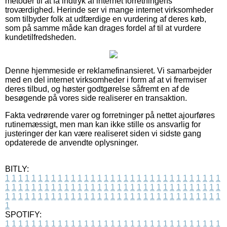
metoder til at få indtryk af internet forretningens
troværdighed. Herinde ser vi mange internet virksomheder
som tilbyder folk at udfærdige en vurdering af deres køb,
som på samme måde kan drages fordel af til at vurdere
kundetilfredsheden.
Denne hjemmeside er reklamefinansieret. Vi samarbejder
med en del internet virksomheder i form af at vi fremviser
deres tilbud, og høster godtgørelse såfremt en af de
besøgende på vores side realiserer en transaktion.
Fakta vedrørende varer og forretninger på nettet ajourføres
rutinemæssigt, men man kan ikke stille os ansvarlig for
justeringer der kan være realiseret siden vi sidste gang
opdaterede de anvendte oplysninger.
BITLY:
1
1
1
1
1
1
1
1
1
1
1
1
1
1
1
1
1
1
1
1
1
1
1
1
1
1
1
1
1
1
1
1
1
1
1
1
1
1
1
1
1
1
1
1
1
1
1
1
1
1
1
1
1
1
1
1
1
1
1
1
1
1
1
1
1
1
1
1
1
1
1
1
1
1
1
1
1
1
1
1
1
1
1
1
1
1
1
1
1
1
1
1
1
1
1
1
1
1
1
1
SPOTIFY:
1
1
1
1
1
1
1
1
1
1
1
1
1
1
1
1
1
1
1
1
1
1
1
1
1
1
1
1
1
1
1
1
1