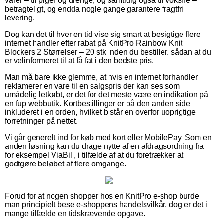
varer – til piger og drenge, og samtidig også til voksne –
betragteligt, og endda nogle gange garantere fragtfri
levering.
Dog kan det til hver en tid vise sig smart at besigtige flere
internet handler efter rabat på KnitPro Rainbow Knit
Blockers 2 Størrelser – 20 stk inden du bestiller, sådan at du
er velinformeret til at få fat i den bedste pris.
Man må bare ikke glemme, at hvis en internet forhandler
reklamerer en vare til en salgspris der kan ses som
umådelig letkøbt, er det for det meste være en indikation på
en fup webbutik. Kortbestillinger er på den anden side
inkluderet i en orden, hvilket bistår en overfor uoprigtige
forretninger på nettet.
Vi går generelt ind for køb med kort eller MobilePay. Som en
anden løsning kan du drage nytte af en afdragsordning fra
for eksempel ViaBill, i tilfælde af at du foretrækker at
godtgøre beløbet af flere omgange.
Forud for at nogen shopper hos en KnitPro e-shop burde
man principielt bese e-shoppens handelsvilkår, dog er det i
mange tilfælde en tidskrævende opgave.