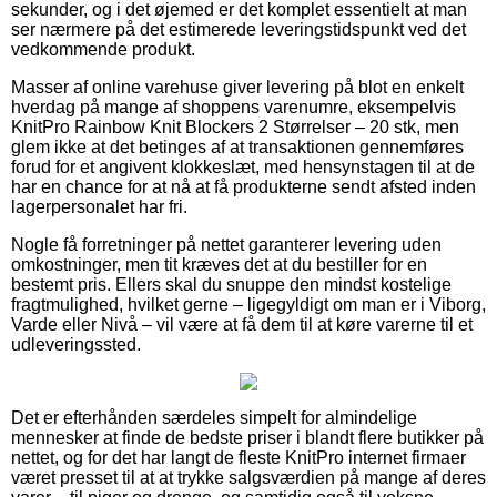
sekunder, og i det øjemed er det komplet essentielt at man
ser nærmere på det estimerede leveringstidspunkt ved det
vedkommende produkt.
Masser af online varehuse giver levering på blot en enkelt
hverdag på mange af shoppens varenumre, eksempelvis
KnitPro Rainbow Knit Blockers 2 Størrelser – 20 stk, men
glem ikke at det betinges af at transaktionen gennemføres
forud for et angivent klokkeslæt, med hensynstagen til at de
har en chance for at nå at få produkterne sendt afsted inden
lagerpersonalet har fri.
Nogle få forretninger på nettet garanterer levering uden
omkostninger, men tit kræves det at du bestiller for en
bestemt pris. Ellers skal du snuppe den mindst kostelige
fragtmulighed, hvilket gerne – ligegyldigt om man er i Viborg,
Varde eller Nivå – vil være at få dem til at køre varerne til et
udleveringssted.
Det er efterhånden særdeles simpelt for almindelige
mennesker at finde de bedste priser i blandt flere butikker på
nettet, og for det har langt de fleste KnitPro internet firmaer
været presset til at at trykke salgsværdien på mange af deres