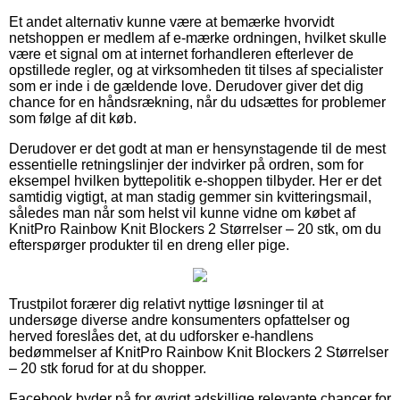
Et andet alternativ kunne være at bemærke hvorvidt
netshoppen er medlem af e-mærke ordningen, hvilket skulle
være et signal om at internet forhandleren efterlever de
opstillede regler, og at virksomheden tit tilses af specialister
som er inde i de gældende love. Derudover giver det dig
chance for en håndsrækning, når du udsættes for problemer
som følge af dit køb.
Derudover er det godt at man er hensynstagende til de mest
essentielle retningslinjer der indvirker på ordren, som for
eksempel hvilken byttepolitik e-shoppen tilbyder. Her er det
samtidig vigtigt, at man stadig gemmer sin kvitteringsmail,
således man når som helst vil kunne vidne om købet af
KnitPro Rainbow Knit Blockers 2 Størrelser – 20 stk, om du
efterspørger produkter til en dreng eller pige.
Trustpilot forærer dig relativt nyttige løsninger til at
undersøge diverse andre konsumenters opfattelser og
herved foreslåes det, at du udforsker e-handlens
bedømmelser af KnitPro Rainbow Knit Blockers 2 Størrelser
– 20 stk forud for at du shopper.
Facebook byder på for øvrigt adskillige relevante chancer for