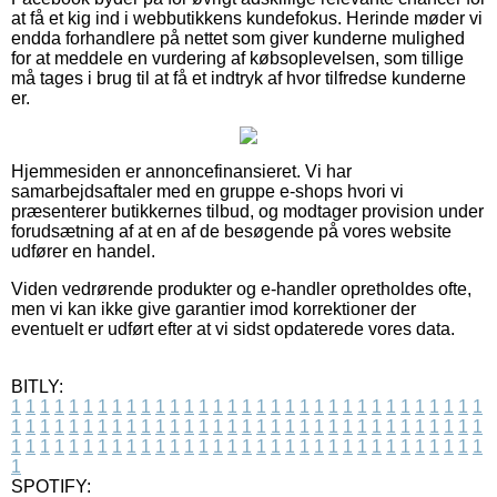
at få et kig ind i webbutikkens kundefokus. Herinde møder vi
endda forhandlere på nettet som giver kunderne mulighed
for at meddele en vurdering af købsoplevelsen, som tillige
må tages i brug til at få et indtryk af hvor tilfredse kunderne
er.
Hjemmesiden er annoncefinansieret. Vi har
samarbejdsaftaler med en gruppe e-shops hvori vi
præsenterer butikkernes tilbud, og modtager provision under
forudsætning af at en af de besøgende på vores website
udfører en handel.
Viden vedrørende produkter og e-handler opretholdes ofte,
men vi kan ikke give garantier imod korrektioner der
eventuelt er udført efter at vi sidst opdaterede vores data.
BITLY:
1
1
1
1
1
1
1
1
1
1
1
1
1
1
1
1
1
1
1
1
1
1
1
1
1
1
1
1
1
1
1
1
1
1
1
1
1
1
1
1
1
1
1
1
1
1
1
1
1
1
1
1
1
1
1
1
1
1
1
1
1
1
1
1
1
1
1
1
1
1
1
1
1
1
1
1
1
1
1
1
1
1
1
1
1
1
1
1
1
1
1
1
1
1
1
1
1
1
1
1
SPOTIFY: