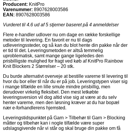
Producent:
KnitPro
Varenummer:
8907628003586
EAN:
8907628003586
Vurderet til
4.6
ud af 5 stjerner baseret på
4
anmeldelser
Flere e-handler udlover nu om dage en række forskellige
metoder til levering. En favorit er nu til dags
udleveringssteder, og så kan du blot hente din pakke når der
er tid til det. Leveringsmetoden er altså temmelig
uproblematisk, samt mange gange ligeledes den
prisbilligste mulighed for fragt ved køb af KnitPro Rainbow
Knit Blockers 2 Størrelser – 20 stk.
Du burde alternativt overveje at bestille varerne til levering til
hvor du bor eller til når du er på job. Leveringstypen viser sig
i mange tilfælde en lille smule mindre prisbillig, men
derudover virkelig fleksibel. Den mest letkøbte
leveringsversion vil dog altid vise sig at være at du selv
henter varerne, men den løsning kræver at du har bopæl
nær e-forhandlerens hjemsted.
Leveringstidspunktet på Garn > Tilbehør til Garn > Blocking
måtter og tilbehør kan i nogle tilfælde være super
udslagsgivende når vi står og skal bruge din pakke om få