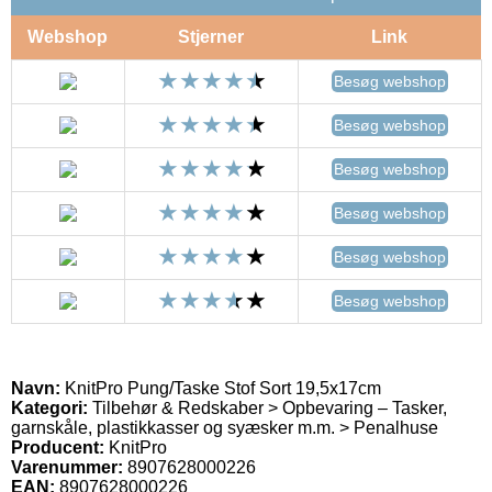
Webshop
Stjerner
Link
Besøg webshop
Besøg webshop
Besøg webshop
Besøg webshop
Besøg webshop
Besøg webshop
Navn:
KnitPro Pung/Taske Stof Sort 19,5x17cm
Kategori:
Tilbehør & Redskaber > Opbevaring – Tasker,
garnskåle, plastikkasser og syæsker m.m. > Penalhuse
Producent:
KnitPro
Varenummer:
8907628000226
EAN:
8907628000226