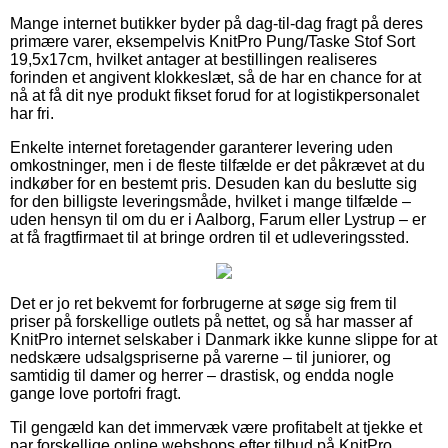
Mange internet butikker byder på dag-til-dag fragt på deres
primære varer, eksempelvis KnitPro Pung/Taske Stof Sort
19,5x17cm, hvilket antager at bestillingen realiseres
forinden et angivent klokkeslæt, så de har en chance for at
nå at få dit nye produkt fikset forud for at logistikpersonalet
har fri.
Enkelte internet foretagender garanterer levering uden
omkostninger, men i de fleste tilfælde er det påkrævet at du
indkøber for en bestemt pris. Desuden kan du beslutte sig
for den billigste leveringsmåde, hvilket i mange tilfælde –
uden hensyn til om du er i Aalborg, Farum eller Lystrup – er
at få fragtfirmaet til at bringe ordren til et udleveringssted.
Det er jo ret bekvemt for forbrugerne at søge sig frem til
priser på forskellige outlets på nettet, og så har masser af
KnitPro internet selskaber i Danmark ikke kunne slippe for at
nedskære udsalgspriserne på varerne – til juniorer, og
samtidig til damer og herrer – drastisk, og endda nogle
gange love portofri fragt.
Til gengæld kan det immervæk være profitabelt at tjekke et
par forskellige online webshops efter tilbud på KnitPro