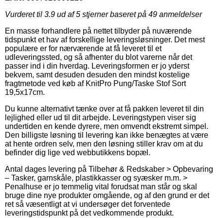
Vurderet til
3.9
ud af 5 stjerner baseret på
49
anmeldelser
En masse forhandlere på nettet tilbyder på nuværende
tidspunkt et hav af forskellige leveringsløsninger. Det mest
populære er for nærværende at få leveret til et
udleveringssted, og så afhenter du blot varerne når det
passer ind i din hverdag. Leveringsformen er jo yderst
bekvem, samt desuden desuden den mindst kostelige
fragtmetode ved køb af KnitPro Pung/Taske Stof Sort
19,5x17cm.
Du kunne alternativt tænke over at få pakken leveret til din
lejlighed eller ud til dit arbejde. Leveringstypen viser sig
undertiden en kende dyrere, men omvendt ekstremt simpel.
Den billigste løsning til levering kan ikke benægtes at være
at hente ordren selv, men den løsning stiller krav om at du
befinder dig lige ved webbutikkens bopæl.
Antal dages levering på Tilbehør & Redskaber > Opbevaring
– Tasker, garnskåle, plastikkasser og syæsker m.m. >
Penalhuse er jo temmelig vital forudsat man står og skal
bruge dine nye produkter omgående, og af den grund er det
ret så væsentligt at vi undersøger det forventede
leveringstidspunkt på det vedkommende produkt.