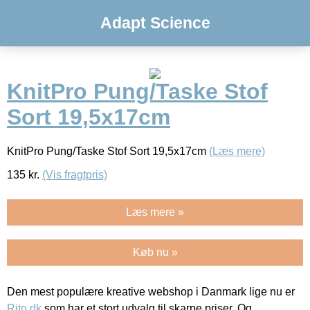
Adapt Science
KnitPro Pung/Taske Stof
Sort 19,5x17cm
KnitPro Pung/Taske Stof Sort 19,5x17cm
(Læs mere)
135
kr.
(Vis fragtpris)
Læs mere »
Køb nu »
Den mest populære kreative webshop i Danmark lige nu er
Rito.dk
som har et stort udvalg til skarpe priser. Og