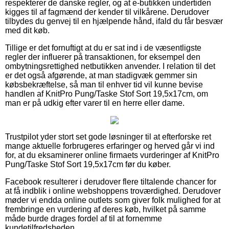
respekterer de danske regler, og at e-butikken undertiden
kigges til af fagmænd der kender til vilkårene. Derudover
tilbydes du genvej til en hjælpende hånd, ifald du får besvær
med dit køb.
Tillige er det fornuftigt at du er sat ind i de væsentligste
regler der influerer på transaktionen, for eksempel den
ombytningsrettighed netbutikken anvender. I relation til det
er det også afgørende, at man stadigvæk gemmer sin
købsbekræftelse, så man til enhver tid vil kunne bevise
handlen af KnitPro Pung/Taske Stof Sort 19,5x17cm, om
man er på udkig efter varer til en herre eller dame.
Trustpilot yder stort set gode løsninger til at efterforske ret
mange aktuelle forbrugeres erfaringer og herved går vi ind
for, at du eksaminerer online firmaets vurderinger af KnitPro
Pung/Taske Stof Sort 19,5x17cm før du køber.
Facebook resulterer i derudover flere tiltalende chancer for
at få indblik i online webshoppens troværdighed. Derudover
møder vi endda online outlets som giver folk mulighed for at
frembringe en vurdering af deres køb, hvilket på samme
måde burde drages fordel af til at fornemme
kundetilfredsheden.