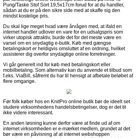
Pung/Taske Stof Sort 19,5x17cm forud for at du handler,
sådan at du er på den sikre side med at skaffe sig den
mindst kostelige pris.
Du skal lige meget hvad være årvågen med, at ifald en
internet handler udlover en vare for en udsalgspris som
virker utopisk attraktiv, burde det for det meste være en
varsel om en snydagtig e-butik. Køb med gængse
betalingskort er heldigvis omsluttet af en ordning, hvilket
assisterer dig overfor snydagtige online forretninger.
Vi går generelt ind for køb med betalingskort eller
mobilbetaling. Som alternativ kan du anvende et tilbud som
f.eks. ViaBill, såfremt du har til hensigt at afbetale beløbet af
flere omgange.
Før folk køber hos en KnitPro online butik bør de ideelt set
studere virksomhedens handelsbetingelser, dog er det tit
ikke videre interessant.
En anden løsning kunne derfor være at finde ud af om
internet virksomheden er e-mærket medlem, grundet at det
bør være en påvisning af at internet webshoppen