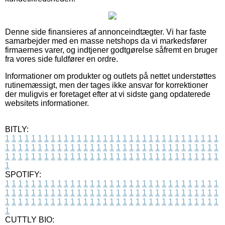
Denne side finansieres af annonceindtægter. Vi har faste
samarbejder med en masse netshops da vi markedsfører
firmaernes varer, og indtjener godtgørelse såfremt en bruger
fra vores side fuldfører en ordre.
Informationer om produkter og outlets på nettet understøttes
rutinemæssigt, men der tages ikke ansvar for korrektioner
der muligvis er foretaget efter at vi sidste gang opdaterede
websitets informationer.
BITLY:
1
1
1
1
1
1
1
1
1
1
1
1
1
1
1
1
1
1
1
1
1
1
1
1
1
1
1
1
1
1
1
1
1
1
1
1
1
1
1
1
1
1
1
1
1
1
1
1
1
1
1
1
1
1
1
1
1
1
1
1
1
1
1
1
1
1
1
1
1
1
1
1
1
1
1
1
1
1
1
1
1
1
1
1
1
1
1
1
1
1
1
1
1
1
1
1
1
1
1
1
SPOTIFY:
1
1
1
1
1
1
1
1
1
1
1
1
1
1
1
1
1
1
1
1
1
1
1
1
1
1
1
1
1
1
1
1
1
1
1
1
1
1
1
1
1
1
1
1
1
1
1
1
1
1
1
1
1
1
1
1
1
1
1
1
1
1
1
1
1
1
1
1
1
1
1
1
1
1
1
1
1
1
1
1
1
1
1
1
1
1
1
1
1
1
1
1
1
1
1
1
1
1
1
1
CUTTLY BIO: