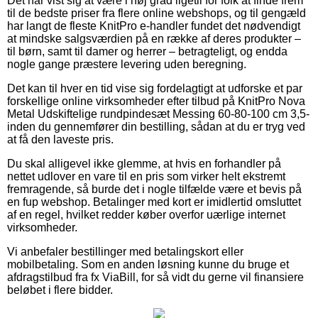
Det har vist sig at være i høj grad ligetil for folk at finde frem
til de bedste priser fra flere online webshops, og til gengæld
har langt de fleste KnitPro e-handler fundet det nødvendigt
at mindske salgsværdien på en række af deres produkter –
til børn, samt til damer og herrer – betragteligt, og endda
nogle gange præstere levering uden beregning.
Det kan til hver en tid vise sig fordelagtigt at udforske et par
forskellige online virksomheder efter tilbud på KnitPro Nova
Metal Udskiftelige rundpindesæt Messing 60-80-100 cm 3,5-
inden du gennemfører din bestilling, sådan at du er tryg ved
at få den laveste pris.
Du skal alligevel ikke glemme, at hvis en forhandler på
nettet udlover en vare til en pris som virker helt ekstremt
fremragende, så burde det i nogle tilfælde være et bevis på
en fup webshop. Betalinger med kort er imidlertid omsluttet
af en regel, hvilket redder køber overfor uærlige internet
virksomheder.
Vi anbefaler bestillinger med betalingskort eller
mobilbetaling. Som en anden løsning kunne du bruge et
afdragstilbud fra fx ViaBill, for så vidt du gerne vil finansiere
beløbet i flere bidder.