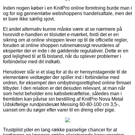
Inden nogen køber i en KnitPro online forretning burde man i
og for sig gennemløbe webshoppens handelsaftale, men det
er bare ikke særlig sjovt.
Et andet alternativ kunne måske være at se nærmere på
hvorvidt e-handlen er tilsluttet e-mærket, fordi det er en
sikring om at online shoppen lever op til de officielle regler,
foruden at online shoppen rutinemæssigt revurderes af
eksperter der er inde i de gældende regulativer. Dette er en
god lejlighed til at få bistand, når du oplever problemer i
forbindelse med dit indkøb.
Herudover slår vi et slag for at du er hensynstagende til de
elementære vedtægter der spiller ind i forbindelse med
ordren, for eksempel den ombytningsrettighed online firmaet
tilbyder. I den relation er det desuden relevant, at man når
som helst beholder ens købsbekræftelse, således man i
fremtiden kan påvise sin bestilling af KnitPro Nova Metal
Udskiftelige rundpindesæt Messing 60-80-100 cm 3,5-,
uanset om du søger efter varer til en dreng eller pige.
Trustpilot yder en lang række passelige chancer for at