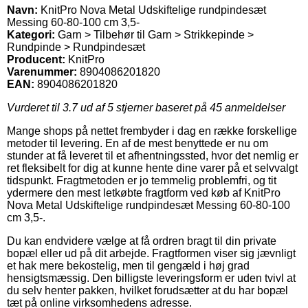
Navn:
KnitPro Nova Metal Udskiftelige rundpindesæt
Messing 60-80-100 cm 3,5-
Kategori:
Garn > Tilbehør til Garn > Strikkepinde >
Rundpinde > Rundpindesæt
Producent:
KnitPro
Varenummer:
8904086201820
EAN:
8904086201820
Vurderet til
3.7
ud af 5 stjerner baseret på
45
anmeldelser
Mange shops på nettet frembyder i dag en række forskellige
metoder til levering. En af de mest benyttede er nu om
stunder at få leveret til et afhentningssted, hvor det nemlig er
ret fleksibelt for dig at kunne hente dine varer på et selvvalgt
tidspunkt. Fragtmetoden er jo temmelig problemfri, og tit
ydermere den mest letkøbte fragtform ved køb af KnitPro
Nova Metal Udskiftelige rundpindesæt Messing 60-80-100
cm 3,5-.
Du kan endvidere vælge at få ordren bragt til din private
bopæl eller ud på dit arbejde. Fragtformen viser sig jævnligt
et hak mere bekostelig, men til gengæld i høj grad
hensigtsmæssig. Den billigste leveringsform er uden tvivl at
du selv henter pakken, hvilket forudsætter at du har bopæl
tæt på online virksomhedens adresse.