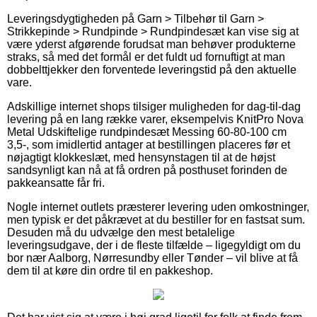
Leveringsdygtigheden på Garn > Tilbehør til Garn >
Strikkepinde > Rundpinde > Rundpindesæt kan vise sig at
være yderst afgørende forudsat man behøver produkterne
straks, så med det formål er det fuldt ud fornuftigt at man
dobbelttjekker den forventede leveringstid på den aktuelle
vare.
Adskillige internet shops tilsiger muligheden for dag-til-dag
levering på en lang række varer, eksempelvis KnitPro Nova
Metal Udskiftelige rundpindesæt Messing 60-80-100 cm
3,5-, som imidlertid antager at bestillingen placeres før et
nøjagtigt klokkeslæt, med hensynstagen til at de højst
sandsynligt kan nå at få ordren på posthuset forinden de
pakkeansatte får fri.
Nogle internet outlets præsterer levering uden omkostninger,
men typisk er det påkrævet at du bestiller for en fastsat sum.
Desuden må du udvælge den mest betalelige
leveringsudgave, der i de fleste tilfælde – ligegyldigt om du
bor nær Aalborg, Nørresundby eller Tønder – vil blive at få
dem til at køre din ordre til en pakkeshop.