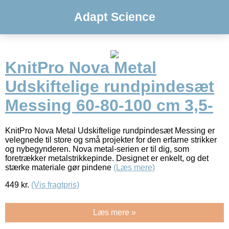
Adapt Science
KnitPro Nova Metal
Udskiftelige rundpindesæt
Messing 60-80-100 cm 3,5-
KnitPro Nova Metal Udskiftelige rundpindesæt Messing er
velegnede til store og små projekter for den erfarne strikker
og nybegynderen. Nova metal-serien er til dig, som
foretrækker metalstrikkepinde. Designet er enkelt, og det
stærke materiale gør pindene
(Læs mere)
449
kr.
(Vis fragtpris)
Læs mere »