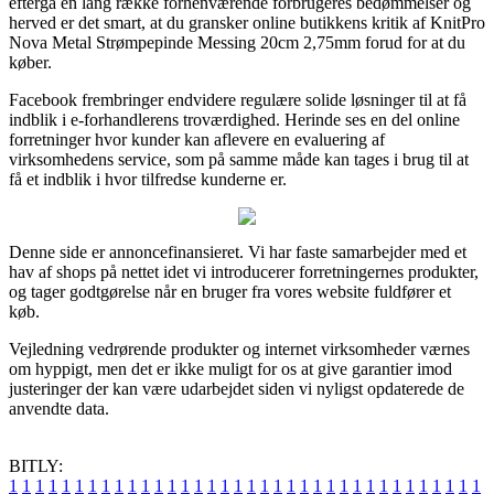
eftergå en lang række forhenværende forbrugeres bedømmelser og
herved er det smart, at du gransker online butikkens kritik af KnitPro
Nova Metal Strømpepinde Messing 20cm 2,75mm forud for at du
køber.
Facebook frembringer endvidere regulære solide løsninger til at få
indblik i e-forhandlerens troværdighed. Herinde ses en del online
forretninger hvor kunder kan aflevere en evaluering af
virksomhedens service, som på samme måde kan tages i brug til at
få et indblik i hvor tilfredse kunderne er.
Denne side er annoncefinansieret. Vi har faste samarbejder med et
hav af shops på nettet idet vi introducerer forretningernes produkter,
og tager godtgørelse når en bruger fra vores website fuldfører et
køb.
Vejledning vedrørende produkter og internet virksomheder værnes
om hyppigt, men det er ikke muligt for os at give garantier imod
justeringer der kan være udarbejdet siden vi nyligst opdaterede de
anvendte data.
BITLY:
1
1
1
1
1
1
1
1
1
1
1
1
1
1
1
1
1
1
1
1
1
1
1
1
1
1
1
1
1
1
1
1
1
1
1
1