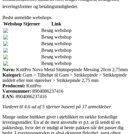
leveringsformer og betalingsmuligheder.
Bedst anmeldte webshops
Webshop
Stjerner
Link
Besøg webshop
Besøg webshop
Besøg webshop
Besøg webshop
Besøg webshop
Besøg webshop
Navn:
KnitPro Nova Metal Strømpepinde Messing 20cm 2,75mm
Kategori:
Garn > Tilbehør til Garn > Strikkepinde > Strikkepinde
inddelt efter mm størrelser > Strikkepinde 2,75 mm
Producent:
KnitPro
Varenummer:
8904086237416
EAN:
8904086237416
Vurderet til
4.6
ud af 5 stjerner baseret på
37
anmeldelser
Mange online butikker giver i øjeblikket en række forskellige
leveringsmidler. En af de mest anvendte er p.t. at få sendt til en
pakkeshop, hvor det er muligt at hente pakken når det passer dig
bedst. Leveringsmetoden er altså ekstremt fleksibel, samt oftest