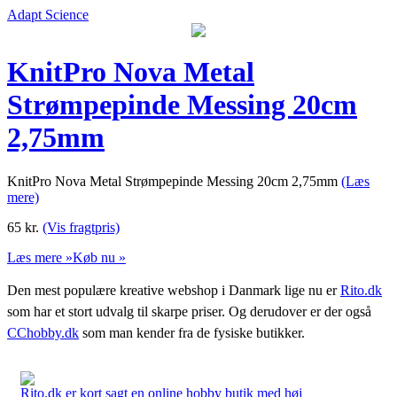
Adapt Science
KnitPro Nova Metal
Strømpepinde Messing 20cm
2,75mm
KnitPro Nova Metal Strømpepinde Messing 20cm 2,75mm
(Læs
mere)
65
kr.
(Vis fragtpris)
Læs mere »
Køb nu »
Den mest populære kreative webshop i Danmark lige nu er
Rito.dk
som har et stort udvalg til skarpe priser. Og derudover er der også
CChobby.dk
som man kender fra de fysiske butikker.
Rito.dk er kort sagt en online hobby butik med høj