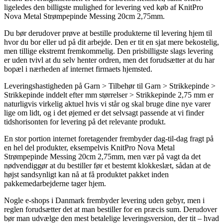
ligeledes den billigste mulighed for levering ved køb af KnitPro
Nova Metal Strømpepinde Messing 20cm 2,75mm.
Du bør derudover prøve at bestille produkterne til levering hjem til
hvor du bor eller ud på dit arbejde. Den er tit en sjat mere bekostelig,
men tillige ekstremt fremkommelig. Den prisbilligste slags levering
er uden tvivl at du selv henter ordren, men det forudsætter at du har
bopæl i nærheden af internet firmaets hjemsted.
Leveringshastigheden på Garn > Tilbehør til Garn > Strikkepinde >
Strikkepinde inddelt efter mm størrelser > Strikkepinde 2,75 mm er
naturligvis virkelig aktuel hvis vi står og skal bruge dine nye varer
lige om lidt, og i det øjemed er det selvsagt passende at vi finder
tidshorisonten for levering på det relevante produkt.
En stor portion internet foretagender frembyder dag-til-dag fragt på
en hel del produkter, eksempelvis KnitPro Nova Metal
Strømpepinde Messing 20cm 2,75mm, men vær på vagt da det
nødvendiggør at du bestiller før et bestemt klokkeslæt, sådan at de
højst sandsynligt kan nå at få produktet pakket inden
pakkemedarbejderne tager hjem.
Nogle e-shops i Danmark frembyder levering uden gebyr, men i
reglen forudsætter det at man bestiller for en præcis sum. Derudover
bør man udvælge den mest betalelige leveringsversion, der tit – hvad