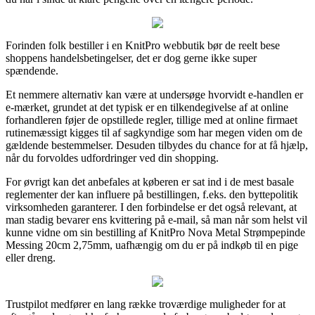
Forinden folk bestiller i en KnitPro webbutik bør de reelt bese
shoppens handelsbetingelser, det er dog gerne ikke super
spændende.
Et nemmere alternativ kan være at undersøge hvorvidt e-handlen er
e-mærket, grundet at det typisk er en tilkendegivelse af at online
forhandleren føjer de opstillede regler, tillige med at online firmaet
rutinemæssigt kigges til af sagkyndige som har megen viden om de
gældende bestemmelser. Desuden tilbydes du chance for at få hjælp,
når du forvoldes udfordringer ved din shopping.
For øvrigt kan det anbefales at køberen er sat ind i de mest basale
reglementer der kan influere på bestillingen, f.eks. den byttepolitik
virksomheden garanterer. I den forbindelse er det også relevant, at
man stadig bevarer ens kvittering på e-mail, så man når som helst vil
kunne vidne om sin bestilling af KnitPro Nova Metal Strømpepinde
Messing 20cm 2,75mm, uafhængig om du er på indkøb til en pige
eller dreng.
Trustpilot medfører en lang række troværdige muligheder for at