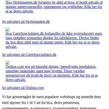
Hos Stofgiganten.dk forsøger de altid at have et bredt udvalg af
skønne metervarestoffer, snitmønstre og sytilbehør. Klik her for
at se deres udvalg.
Se udvalget på Stofgiganten.dk
Hos GarnSpecialisten.dk forhandler de ikke nyproduceret garn,
men opkøber restpartier direkte fra fabrikkerne. Derfor finder
du hos dem altid garn til skarpe priser. Klik her for at se deres
udvalg.
Se udvalget på GarnSpecialisten.dk
Önling.com tror på klassisk design, bæredygtig produktion,
naturlige materialer samt lang levetid. Disse værdier
gennemsyrer alt hvad de laver og designer. Klik her for at se
deres udvalg.
Se udvalget på Önling.com
Vi har gennemgået de mest populære webshops og anmeldt dem
med stjerner fra 1 til 5 ud fra bl.a. deres prisniveau,
sortimentstørrelse, kundeservice, brugervenlighed, betingelser,