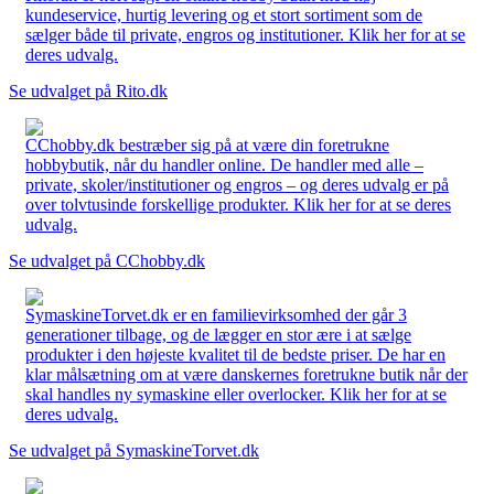
kundeservice, hurtig levering og et stort sortiment som de
sælger både til private, engros og institutioner. Klik her for at se
deres udvalg.
Se udvalget på Rito.dk
CChobby.dk bestræber sig på at være din foretrukne
hobbybutik, når du handler online. De handler med alle –
private, skoler/institutioner og engros – og deres udvalg er på
over tolvtusinde forskellige produkter. Klik her for at se deres
udvalg.
Se udvalget på CChobby.dk
SymaskineTorvet.dk er en familievirksomhed der går 3
generationer tilbage, og de lægger en stor ære i at sælge
produkter i den højeste kvalitet til de bedste priser. De har en
klar målsætning om at være danskernes foretrukne butik når der
skal handles ny symaskine eller overlocker. Klik her for at se
deres udvalg.
Se udvalget på SymaskineTorvet.dk