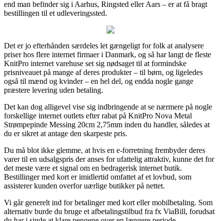
end man befinder sig i Aarhus, Ringsted eller Aars – er at få bragt
bestillingen til et udleveringssted.
Det er jo efterhånden særdeles let gængeligt for folk at analysere
priser hos flere internet firmaer i Danmark, og så har langt de fleste
KnitPro internet varehuse set sig nødsaget til at formindske
prisniveauet på mange af deres produkter – til børn, og ligeledes
også til mænd og kvinder – en hel del, og endda nogle gange
præstere levering uden betaling.
Det kan dog alligevel vise sig indbringende at se nærmere på nogle
forskellige internet outlets efter rabat på KnitPro Nova Metal
Strømpepinde Messing 20cm 2,75mm inden du handler, således at
du er sikret at antage den skarpeste pris.
Du må blot ikke glemme, at hvis en e-forretning frembyder deres
varer til en udsalgspris der anses for ufattelig attraktiv, kunne det for
det meste være et signal om en bedragerisk internet butik.
Bestillinger med kort er imidlertid omfattet af et lovbud, som
assisterer kunden overfor uærlige butikker på nettet.
Vi går generelt ind for betalinger med kort eller mobilbetaling. Som
alternativ burde du bruge et afbetalingstilbud fra fx ViaBill, forudsat
du har i sinde at klare pengene over en længere periode.